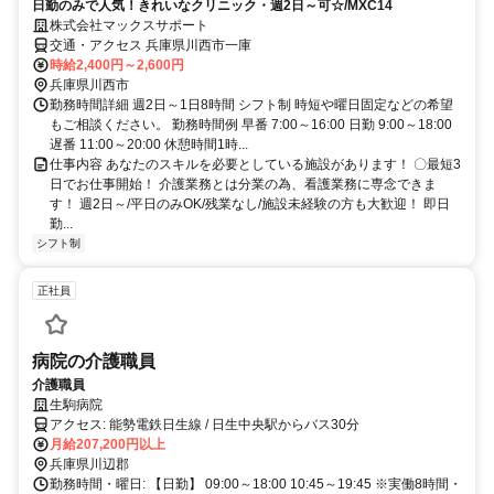
日勤のみで人気！きれいなクリニック・週2日～可☆/MXC14
株式会社マックスサポート
交通・アクセス 兵庫県川西市一庫
時給2,400円～2,600円
兵庫県川西市
勤務時間詳細 週2日～1日8時間 シフト制 時短や曜日固定などの希望
もご相談ください。 勤務時間例 早番 7:00～16:00 日勤 9:00～18:00
遅番 11:00～20:00 休憩時間1時...
仕事内容 あなたのスキルを必要としている施設があります！ 〇最短3
日でお仕事開始！ 介護業務とは分業の為、看護業務に専念できま
す！ 週2日～/平日のみOK/残業なし/施設未経験の方も大歓迎！ 即日
勤...
シフト制
正社員
病院の介護職員
介護職員
生駒病院
アクセス: 能勢電鉄日生線 / 日生中央駅からバス30分
月給207,200円以上
兵庫県川辺郡
勤務時間・曜日: 【日勤】 09:00～18:00 10:45～19:45 ※実働8時間・