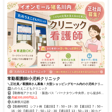
常勤看護師/小児科クリニック
＼正社員／看護師さん募集！大型ショッピングモール内の小児科クリニ
ック勤務です♪待遇面や長期休暇など定着率が高い整った職場環境が魅力
たのうえこどもクリニック
♪車通勤可！仕事終わりの買物も超便利♪
【勤務地アクセス】 ・阪急バス「パークタウン中央停」から徒歩6分
月給300,000円以上
・能勢電鉄日生線「日生中央駅」から車7分 ★マイカー通勤OK
兵庫県川辺郡
【勤務時間】 シフト例 【週2回】7：50～19：30 【週1回】7：50～
16：00 【週1回】7：50～12：30 【週1回】13：50～19：30 など