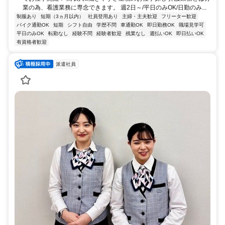
業の為、看護業務に専念できます。 週2日～/平日のみOK/日勤のみ...
制服あり
短期（3ヵ月以内）
社員登用あり
主婦・主夫歓迎
フリーター歓迎
バイク通勤OK
短期
シフト自由
学歴不問
車通勤OK
即日勤務OK
職場見学可
平日のみOK
転勤なし
経験不問
経験者歓迎
残業なし
週払いOK
即日払いOK
有資格者歓迎
派遣社員