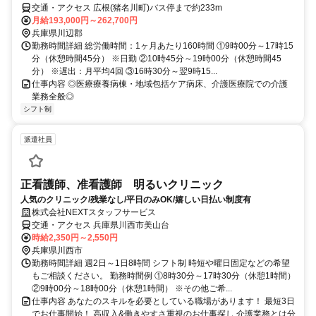
交通・アクセス 広根(猪名川町)バス停まで約233m
月給193,000円～262,700円
兵庫県川辺郡
勤務時間詳細 総労働時間：1ヶ月あたり160時間 ①9時00分～17時15
分（休憩時間45分） ※日勤 ②10時45分～19時00分（休憩時間45
分） ※遅出：月平均4回 ③16時30分～翌9時15...
仕事内容 ◎医療療養病棟・地域包括ケア病床、介護医療院での介護
業務全般◎
シフト制
派遣社員
正看護師、准看護師 明るいクリニック
人気のクリニック/残業なし/平日のみOK/嬉しい日払い制度有
株式会社NEXTスタッフサービス
交通・アクセス 兵庫県川西市美山台
時給2,350円～2,550円
兵庫県川西市
勤務時間詳細 週2日～1日8時間 シフト制 時短や曜日固定などの希望
もご相談ください。 勤務時間例 ①8時30分～17時30分（休憩1時間）
②9時00分～18時00分（休憩1時間） ※その他ご希...
仕事内容 あなたのスキルを必要としている職場があります！ 最短3日
でお仕事開始！ 高収入&働きやすさ重視のお仕事探し 介護業務とは分