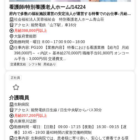
看護師/特別養護老人ホーム/14224
府内で多数の福祉施設運営の安定法人が運営する特養でのお仕事♪月給
39.8万円～の高給与♪車通勤OK◎日勤のみ！残業少なめ◎【豊能郡能勢
社会福祉法人芙蓉福祉会 特別養護老人ホーム青山荘
町/山下駅】
アクセス: 能勢電鉄「山下駅」車16分
月給398,000円以上
大阪府豊能郡
勤務時間・曜日: 8:00～17:00 9:00～18:00
仕事内容: PG100 【業務内容】 特養における看護業務 【給与】 月給
398,000円～ ＜内訳＞ 基本給270,000円 職種手当91,800円 オンコー
ル手当：3,000円/回 交通費支...
交通費支給
シフト制
昇給あり
正社員
介護職員
生駒病院
アクセス: 能勢電鉄日生線 / 日生中央駅からバス30分
月給207,200円以上
兵庫県川辺郡
勤務時間・曜日: 【日勤】 09:00 - 17:15【夜勤】 16:30 - 09:15【遅
番】 10:45 - 19:00 週40時間の変形労働時間制
仕事内容: 生駒病院では、患者様に寄り添い、安心して療養できる環