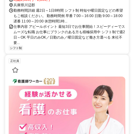
兵庫県川辺郡
勤務時間詳細 週2日～1日8時間 シフト制 時短や曜日固定などの希望
もご相談ください。 勤務時間例 早番 7:00～16:00 日勤 9:00～18:00
遅番 11:00～20:00 休憩時間1時...
仕事内容 アピールポイント 最短3日でお仕事開始！スピーディーでス
ムーズな転職 お仕事にブランクのある方も積極採用中 シフト制で週2
日～OK 平日のみOK／日勤のみ／曜日固定など働き方選べる 来社不
要...
シフト制
正社員