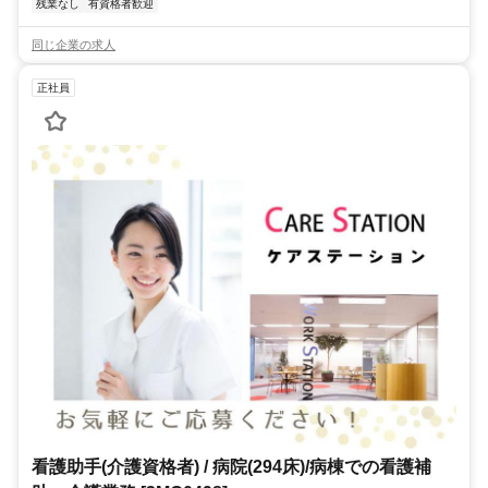
残業なし
有資格者歓迎
同じ企業の求人
正社員
看護助手(介護資格者) / 病院(294床)/病棟での看護補