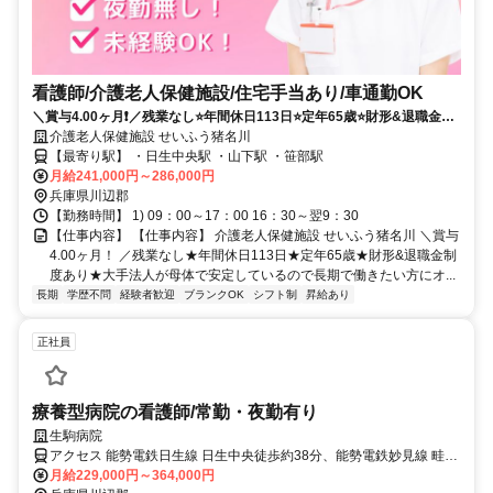
看護師/介護老人保健施設/住宅手当あり/車通勤OK
＼賞与4.00ヶ月❗️／残業なし⭐年間休日113日⭐定年65歳⭐財形&退職金制
度あり⭐大手法人が母体で安定しているので長期で働きたい方にオスス
介護老人保健施設 せいふう猪名川
メです❗️
【最寄り駅】 ・日生中央駅 ・山下駅 ・笹部駅
月給241,000円～286,000円
兵庫県川辺郡
【勤務時間】 1) 09：00～17：00 16：30～翌9：30
【仕事内容】 【仕事内容】 介護老人保健施設 せいふう猪名川 ＼賞与
4.00ヶ月！ ／残業なし★年間休日113日★定年65歳★財形&退職金制
度あり★大手法人が母体で安定しているので長期で働きたい方にオ...
長期
学歴不問
経験者歓迎
ブランクOK
シフト制
昇給あり
正社員
療養型病院の看護師/常勤・夜勤有り
生駒病院
アクセス 能勢電鉄日生線 日生中央徒歩約38分、能勢電鉄妙見線 畦野
出入口1徒歩約64分、能勢電鉄妙見線 山下（兵庫県）徒歩約63分
月給229,000円～364,000円