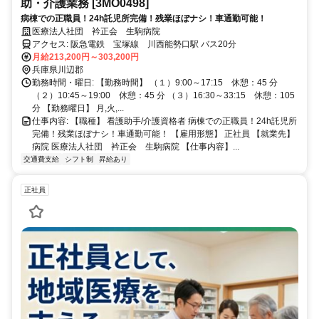
助・介護業務 [3MO0498]
病棟での正職員！24h託児所完備！残業ほぼナシ！車通勤可能！
医療法人社団 衿正会 生駒病院
アクセス: 阪急電鉄 宝塚線 川西能勢口駅 バス20分
月給213,200円～303,200円
兵庫県川辺郡
勤務時間・曜日: 【勤務時間】 （１）9:00～17:15 休憩：45 分
（２）10:45～19:00 休憩：45 分 （３）16:30～33:15 休憩：105
分 【勤務曜日】 月,火,...
仕事内容: 【職種】 看護助手/介護資格者 病棟での正職員！24h託児所
完備！残業ほぼナシ！車通勤可能！ 【雇用形態】 正社員 【就業先】
病院 医療法人社団 衿正会 生駒病院 【仕事内容】...
交通費支給
シフト制
昇給あり
正社員