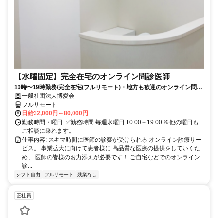
【水曜固定】完全在宅のオンライン問診医師
10時〜19時勤務/完全在宅(フルリモート)・地方も歓迎のオンライン問診
業務
一般社団法人博愛会
フルリモート
日給32,000円～80,000円
勤務時間・曜日: ✅勤務時間 毎週水曜日 10:00～19:00 ※他の曜日も
ご相談に乗れます。
仕事内容: スキマ時間に医師の診察が受けられる オンライン診療サー
ビス。 事業拡大に向けて患者様に 高品質な医療の提供をしていくた
め、 医師の皆様のお力添えが必要です！ ご自宅などでのオンライン
診...
シフト自由
フルリモート
残業なし
正社員