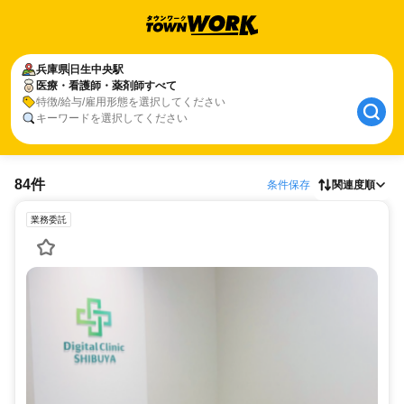
兵庫県
日生中央駅
医療・看護師・薬剤師すべて
特徴/給与/雇用形態を選択してください
キーワードを選択してください
84件
条件保存
関連度順
業務委託