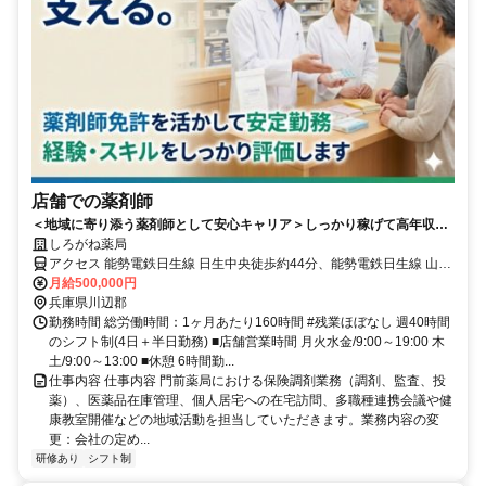
店舗での薬剤師
＜地域に寄り添う薬剤師として安心キャリア＞しっかり稼げて高年収を
実現！／店舗薬剤師としてキャリアスタート／休み充実で私生活と両立
しろがね薬局
可能／研修・福利厚生充実で長く働ける環境
アクセス 能勢電鉄日生線 日生中央徒歩約44分、能勢電鉄日生線 山下
（兵庫県）徒歩約76分、能勢電鉄日生線 山下（兵庫県）徒歩約76分
月給500,000円
能勢電鉄日生線 日生中央駅からバス
兵庫県川辺郡
勤務時間 総労働時間：1ヶ月あたり160時間 #残業ほぼなし 週40時間
のシフト制(4日＋半日勤務) ■店舗営業時間 月火水金/9:00～19:00 木
土/9:00～13:00 ■休憩 6時間勤...
仕事内容 仕事内容 門前薬局における保険調剤業務（調剤、監査、投
薬）、医薬品在庫管理、個人居宅への在宅訪問、多職種連携会議や健
康教室開催などの地域活動を担当していただきます。業務内容の変
更：会社の定め...
研修あり
シフト制