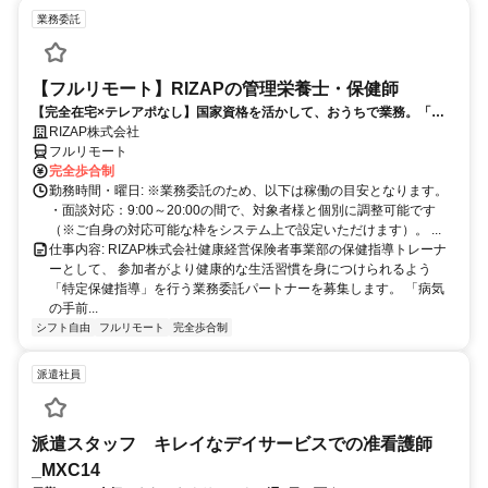
業務委託
【フルリモート】RIZAPの管理栄養士・保健師
【完全在宅×テレアポなし】国家資格を活かして、おうちで業務。「も
う一つの安心」を。主婦・Wワーカー活躍中！「平日の日中だけ」「夕
RIZAP株式会社
方以降の数時間だけ」など、生活リズムに合わせた時間調整が可能で
フルリモート
す。1件ごとの成果報酬型だから、頑張った分だけ手応えのある収入
完全歩合制
に。充実のサポート体制で、安心の在宅ワークを始めませんか？
勤務時間・曜日: ※業務委託のため、以下は稼働の目安となります。
・面談対応：9:00～20:00の間で、対象者様と個別に調整可能です
（※ご自身の対応可能な枠をシステム上で設定いただけます）。 ...
仕事内容: RIZAP株式会社健康経営保険者事業部の保健指導トレーナ
ーとして、 参加者がより健康的な生活習慣を身につけられるよう
「特定保健指導」を行う業務委託パートナーを募集します。 「病気
の手前...
シフト自由
フルリモート
完全歩合制
派遣社員
派遣スタッフ キレイなデイサービスでの准看護師
_MXC14