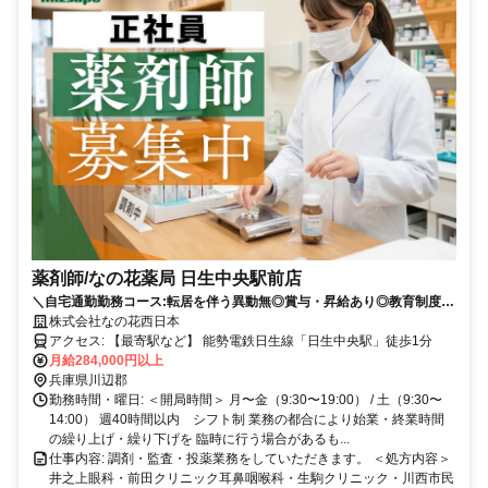
薬剤師/なの花薬局 日生中央駅前店
＼自宅通勤勤務コース:転居を伴う異動無◎賞与・昇給あり◎教育制度の
整った環境♪／
株式会社なの花西日本
アクセス: 【最寄駅など】 能勢電鉄日生線「日生中央駅」徒歩1分
月給284,000円以上
兵庫県川辺郡
勤務時間・曜日: ＜開局時間＞ 月〜金（9:30〜19:00） / 土（9:30〜
14:00） 週40時間以内 シフト制 業務の都合により始業・終業時間
の繰り上げ・繰り下げを 臨時に行う場合があるも...
仕事内容: 調剤・監査・投薬業務をしていただきます。 ＜処方内容＞
井之上眼科・前田クリニック耳鼻咽喉科・生駒クリニック・川西市民