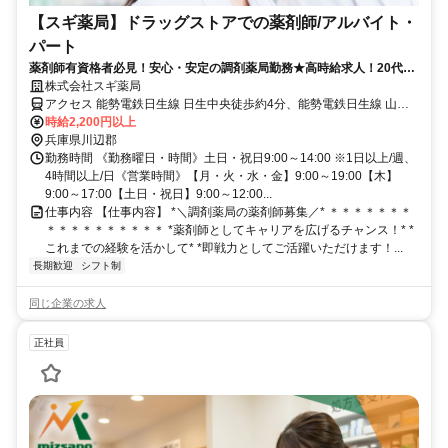
【スギ薬局】ドラッグストアでの薬剤師/アルバイト・
パート
薬剤師有資格者必見！安心・安定の調剤薬局勤務★高時給求人！20代30
代40代50代男女問わず活躍中〇ブランク可！主婦（夫）・フリーター活
株式会社スギ薬局
躍中■
アクセス 能勢電鉄日生線 日生中央徒歩約4分、能勢電鉄日生線 山下
（兵庫県）徒歩約36分、能勢電鉄日生線 山下（兵庫県）徒歩約36分
時給2,200円以上
兵庫県川辺郡
勤務時間 《勤務曜日・時間》土日・祝日9:00～14:00 ※1日以上/週、
4時間以上/日《営業時間》【月・火・水・金】9:00～19:00【木】
9:00～17:00【土日・祝日】9:00～12:00...
仕事内容 【仕事内容】 *＼調剤薬局の薬剤師募集／* ＊＊＊＊＊＊＊
＊＊＊＊＊＊＊＊＊＊ *薬剤師としてキャリアを広げるチャンス！* *
これまでの経験を活かして* *即戦力としてご活躍いただけます！...
長期歓迎
シフト制
同じ企業の求人
正社員