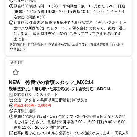
兵庫県川辺郡
勤務時間 実働時間：8時間/日 平均勤務日数：1ヶ月あたり20日 日勤
09:00～17:15 夜勤 16:30～翌09:15 遅番 10:45～19:00 （※1日の所
定労働時間数8時間）
仕事内容 仕事内容 医療療養病棟での看護師業務 【送迎バスあり】日
生中央や川西能勢口などターミナル駅を含む3方向から。夜勤・遅出
にも対応。 教育制度充実！着実にステップアップできる環境です。
主に老...
固定時間制
住宅手当あり
交通費全額支給
経験者歓迎
有資格者歓迎
育休あり
託児所あり
派遣社員
NEW 特養での看護スタッフ_MXC14
残業ほぼなし！落ち着いた雰囲気◎シフト柔軟対応！/MXC14
株式会社マックスサポート
交通・アクセス 兵庫県川辺郡猪名川町伏見台
時給2,400円～2,600円
兵庫県川辺郡
勤務時間詳細 週2日～1日8時間 シフト制 時短や曜日固定などの希望
もご相談ください。 勤務時間例 早番 7:00～16:00 日勤 9:00～18:00
遅番 11:00～20:00 休憩時間1時...
仕事内容 あなたのスキルを必要としている施設があります！ 高収入&