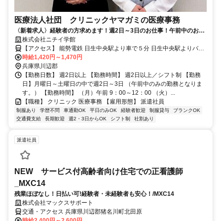
医療法人社団 クリニックヤマガミの医療事務
〈新着求人〉経験者の方求めます！週2日～3日のお仕事！午前中のお仕
事です。
株式会社ニチイ学館
【アクセス】 能勢電鉄 日生中央駅より車で５分 日生中央駅よりバス
で伏見池公園前すぐ ■住 所 兵庫県 川辺郡猪名川町 伏見台4-4-21 ■ア
時給1,420円～1,470円
クセス 能勢電鉄 日生中央駅より車で５分 日生中央駅よりバスで伏見
兵庫県川辺郡
池公園前すぐ
【勤務日数】 週2日以上 【勤務時間】 週2日以上／シフト制 【勤務
日】月曜日～土曜日の中で週2日～3日 （午前中のみの勤務となりま
す。） 【勤務時間】 （月）午前 9：00～12：00 （火）...
【職種】 クリニック 医療事務 【雇用形態】 派遣社員
制服あり
学歴不問
車通勤OK
平日のみOK
経験者歓迎
制服貸与
ブランクOK
交通費支給
長期歓迎
週2・3日からOK
シフト制
社割あり
派遣社員
NEW サービス付高齢者向け住宅での正看護師
_MXC14
残業ほぼなし！日払い可!経験者・未経験者も安心！/MXC14
株式会社マックスサポート
交通・アクセス 兵庫県川辺郡猪名川町北田原
時給2,400円～2,600円