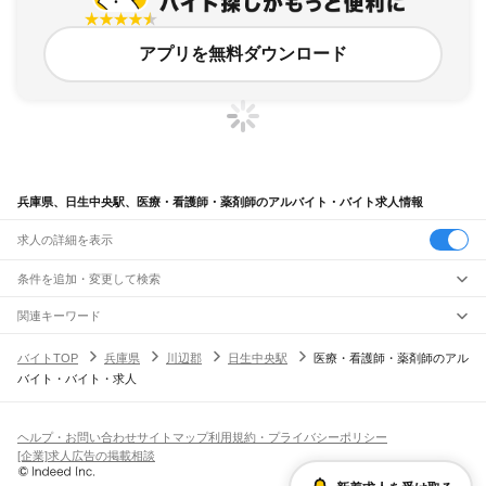
アプリを無料ダウンロード
兵庫県、日生中央駅、医療・看護師・薬剤師のアルバイト・バイト求人情報
求人の詳細を表示
条件を追加・変更して検索
市区町村を追加・変更
関連キーワード
完全在宅ワーク 全国
シール貼り 在宅
現在地周辺
ガチャガチャ
犬カフェ
兵庫県
駅を追加・変更
バイトTOP
兵庫県
川辺郡
日生中央駅
医療・看護師・薬剤師のアル
兵庫県
すべて
バイト・バイト・求人
神戸市
すべて
職種を追加・変更
JR神戸線(大阪～神戸)
東灘区
灘区
兵庫区
長田区
須磨区
垂水区
北区
中央区
西区
尼崎駅
立花駅
甲子園口駅
西宮駅
さくら夙川駅
芦屋駅
甲南山手駅
摂津本山駅
住吉駅
飲食・フードサービス
姫路市
尼崎市
明石市
西宮市
洲本市
芦屋市
伊丹市
相生市
豊岡市
加古川市
赤穂市
特徴を追加・変更
六甲道駅
摩耶駅
灘駅
三ノ宮駅
元町駅
神戸駅
飲食・フードサービス
すべて
ヘルプ・お問い合わせ
サイトマップ
利用規約・プライバシーポリシー
西脇市
宝塚市
三木市
高砂市
川西市
小野市
三田市
加西市
丹波篠山市
養父市
ホールスタッフ
キッチンスタッフ
皿洗い・洗い場
精肉・鮮魚加工
給食調理
人気
[企業]求人広告の掲載相談
JR神戸線(神戸～姫路)
丹波市
南あわじ市
朝来市
淡路市
宍粟市
加東市
たつの市
川辺郡
多可郡
加古郡
雇用形態を追加・変更
パン屋（ベーカリー）
フードカウンター販売員
バー（BAR）・バーテンダー
日払いOK
高校生歓迎
学生歓迎
深夜の仕事
髪型・髪色自由
ひげOK
ネイルOK
神戸駅
兵庫駅
新長田駅
鷹取駅
須磨海浜公園駅
須磨駅
塩屋駅
垂水駅
舞子駅
朝霧駅
神崎郡
揖保郡
赤穂郡
佐用郡
美方郡