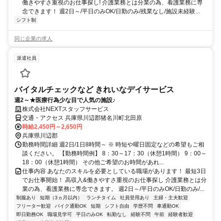
働きやすさ重視のお仕事探し! 介護業務とは分業の為、看護業務に専
念できます！ 週2日～/平日のみOK/日勤のみ/残業なし/施設未経験...
シフト制
同じ企業の求人
派遣社員
バイタルチェックなど きれいなデイサービス
週2～★医療行為少な目で人気の施設♪
株式会社NEXTスタッフサービス
交通・アクセス 兵庫県川辺郡猪名川町北田原
時給2,450円～2,650円
兵庫県川辺郡
勤務時間詳細 週2日/1日8時間～ ※ 時短や曜日固定などの希望もご相
談ください。 【勤務時間例】 8：30～17：30（休憩1時間） 9：00～
18：00（休憩1時間） その他ご希望のお時間があれ...
仕事内容 あなたのスキルを必要としている職場があります！ 最短3日
でお仕事開始！ 高収入&働きやすさ重視のお仕事探し 介護業務とは分
業の為、看護業務に専念できます。 週2日～/平日のみOK/日勤のみ/...
制服あり
短期（3ヵ月以内）
ランチタイム
社員登用あり
主婦・主夫歓迎
フリーター歓迎
バイク通勤OK
短期
シフト自由
学歴不問
車通勤OK
即日勤務OK
職場見学可
平日のみOK
転勤なし
経験不問
午前
経験者歓迎