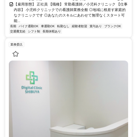
【雇用形態】 正社員 【職種】 常勤看護師／小児科クリニック 【仕事
内容】 小児科クリニックでの看護師業務全般 ◎地域に根差す家庭的
なクリニックです ◎あなたのスキルにあわせて無理なくスタート可
能...
長期
バイク通勤OK
車通勤OK
転勤なし
経験者歓迎
賞与あり
ブランクOK
交通費支給
シフト制
長期休暇あり
業務委託