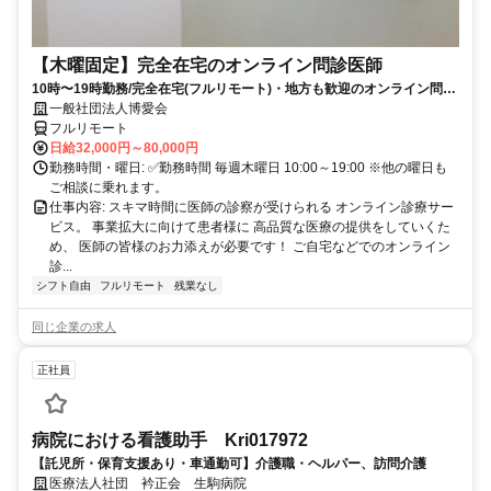
【木曜固定】完全在宅のオンライン問診医師
10時〜19時勤務/完全在宅(フルリモート)・地方も歓迎のオンライン問診
業務
一般社団法人博愛会
フルリモート
日給32,000円～80,000円
勤務時間・曜日: ✅勤務時間 毎週木曜日 10:00～19:00 ※他の曜日も
ご相談に乗れます。
仕事内容: スキマ時間に医師の診察が受けられる オンライン診療サー
ビス。 事業拡大に向けて患者様に 高品質な医療の提供をしていくた
め、 医師の皆様のお力添えが必要です！ ご自宅などでのオンライン
診...
シフト自由
フルリモート
残業なし
同じ企業の求人
正社員
病院における看護助手 Kri017972
【託児所・保育支援あり・車通勤可】介護職・ヘルパー、訪問介護
医療法人社団 衿正会 生駒病院