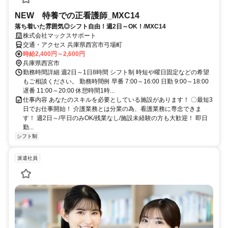
NEW 特養での正看護師_MXC14
落ち着いた雰囲気◎シフト自由！週2日～OK！/MXC14
株式会社マックスサポート
交通・アクセス 兵庫県西宮市弓場町
時給2,400円～2,600円
兵庫県西宮市
勤務時間詳細 週2日～1日8時間 シフト制 時短や曜日固定などの希望
もご相談ください。 勤務時間例 早番 7:00～16:00 日勤 9:00～18:00
遅番 11:00～20:00 休憩時間1時...
仕事内容 あなたのスキルを必要としている施設があります！ 〇最短3
日でお仕事開始！ 介護業務とは分業の為、看護業務に専念できま
す！ 週2日～/平日のみOK/残業なし/施設未経験の方も大歓迎！ 即日
勤...
シフト制
派遣社員