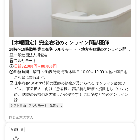
【木曜固定】完全在宅のオンライン問診医師
10時〜19時勤務/完全在宅(フルリモート)・地方も歓迎のオンライン問診
業務
一般社団法人博愛会
フルリモート
日給32,000円～80,000円
勤務時間・曜日: ✅勤務時間 毎週木曜日 10:00～19:00 ※他の曜日も
ご相談に乗れます。
仕事内容: スキマ時間に医師の診察が受けられる オンライン診療サー
ビス。 事業拡大に向けて患者様に 高品質な医療の提供をしていくた
め、 医師の皆様のお力添えが必要です！ ご自宅などでのオンライン
診...
シフト自由
フルリモート
残業なし
同じ企業の求人
派遣社員