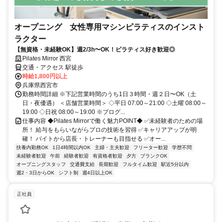
オープニング 女性専用マシンピラティスのインスト
ラクター
【無資格・未経験OK】週2/3h〜OK！ピラティス好き歓迎◎
Pilates Mirror 西宮
交通・アクセス 駅徒歩
時給1,800円以上
兵庫県西宮市
勤務時間詳細 ※下記営業時間のうち1日３時間・週２日〜OK（土
日・夜優遇） ＜店舗営業時間＞ ◇平日 07:00～21:00 ◇土曜 08:00～
19:00 ◇日祝 08:00～19:00 ※プログ...
仕事内容 ◆Pilates Mirrorで働く魅力POINT◆ ✅未経験者のための場
所！ 給与をもらいながらプロの技術を習得 ✅キャリアアップが明
確！ バイトから店長・トレーナーも目指せる ✅オー...
扶養内勤務OK
1日4時間以内OK
主婦・主夫歓迎
フリーター歓迎
学歴不問
未経験者歓迎
午前
経験者歓迎
有資格者歓迎
夕方
ブランクOK
オープニングスタッフ
交通費支給
長期歓迎
フルタイム歓迎
駅近5分以内
週2・3日からOK
シフト制
週4日以上OK
正社員