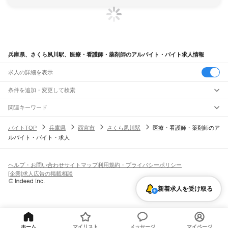
兵庫県、さくら夙川駅、医療・看護師・薬剤師のアルバイト・バイト求人情報
求人の詳細を表示
条件を追加・変更して検索
市区町村を追加・変更
関連キーワード
完全在宅ワーク 全国
シール貼り 在宅
現在地周辺
ガチャガチャ
犬カフェ
兵庫県
駅を追加・変更
バイトTOP
兵庫県
西宮市
さくら夙川駅
医療・看護師・薬剤師のア
兵庫県
すべて
ルバイト・バイト・求人
神戸市
すべて
職種を追加・変更
JR神戸線(大阪～神戸)
東灘区
灘区
兵庫区
長田区
須磨区
垂水区
北区
中央区
西区
尼崎駅
立花駅
甲子園口駅
西宮駅
さくら夙川駅
芦屋駅
甲南山手駅
摂津本山駅
住吉駅
飲食・フードサービス
姫路市
尼崎市
明石市
西宮市
洲本市
芦屋市
伊丹市
相生市
豊岡市
加古川市
赤穂市
特徴を追加・変更
六甲道駅
摩耶駅
灘駅
三ノ宮駅
元町駅
神戸駅
飲食・フードサービス
すべて
ヘルプ・お問い合わせ
サイトマップ
利用規約・プライバシーポリシー
西脇市
宝塚市
三木市
高砂市
川西市
小野市
三田市
加西市
丹波篠山市
養父市
ホールスタッフ
キッチンスタッフ
皿洗い・洗い場
精肉・鮮魚加工
給食調理
人気
[企業]求人広告の掲載相談
JR神戸線(神戸～姫路)
丹波市
南あわじ市
朝来市
淡路市
宍粟市
加東市
たつの市
川辺郡
多可郡
加古郡
雇用形態を追加・変更
パン屋（ベーカリー）
フードカウンター販売員
バー（BAR）・バーテンダー
日払いOK
高校生歓迎
学生歓迎
深夜の仕事
髪型・髪色自由
ひげOK
ネイルOK
神戸駅
兵庫駅
新長田駅
鷹取駅
須磨海浜公園駅
須磨駅
塩屋駅
垂水駅
舞子駅
朝霧駅
神崎郡
揖保郡
赤穂郡
佐用郡
美方郡
飲食店補助（開店・閉店準備）
飲食店（店長・マネージャー）
新着求人を受け取る
ピアスOK
アルバイト・パート
履歴書不要
オープニングスタッフ
留学生・外国人活躍中
明石駅
西明石駅
大久保駅
魚住駅
土山駅
東加古川駅
加古川駅
宝殿駅
曽根駅
都道府県を変更
営業・販売
勤務期間
正社員
ひめじ別所駅
御着駅
東姫路駅
姫路駅
営業・販売
すべて
短期
契約社員
単発・1日OK
長期
期間限定（春夏冬休み等）
JR山陽本線(姫路～岡山)
営業
テレフォンアポインター（テレアポ）
ルートセールス
コンビニ
シフト
派遣社員
姫路駅
英賀保駅
はりま勝原駅
網干駅
竜野駅
相生駅
有年駅
上郡駅
フードカウンター販売員
アパレル
家電量販店・携帯販売（携帯ショップ）
土日祝のみOK
業務委託
平日のみOK
週1日からOK
週2・3日からOK
週4日以上OK
ホーム
マイリスト
メッセージ
マイページ