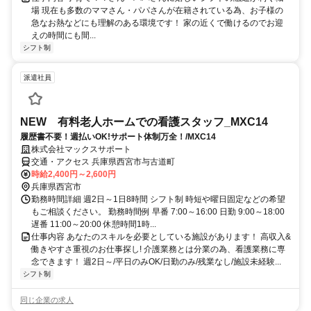
場 現在も多数のママさん・パパさんが在籍されている為、お子様の
急なお熱などにも理解のある環境です！ 家の近くで働けるのでお迎
えの時間にも間...
シフト制
派遣社員
NEW 有料老人ホームでの看護スタッフ_MXC14
履歴書不要！週払いOK!サポート体制万全！/MXC14
株式会社マックスサポート
交通・アクセス 兵庫県西宮市与古道町
時給2,400円～2,600円
兵庫県西宮市
勤務時間詳細 週2日～1日8時間 シフト制 時短や曜日固定などの希望
もご相談ください。 勤務時間例 早番 7:00～16:00 日勤 9:00～18:00
遅番 11:00～20:00 休憩時間1時...
仕事内容 あなたのスキルを必要としている施設があります！ 高収入&
働きやすさ重視のお仕事探し! 介護業務とは分業の為、看護業務に専
念できます！ 週2日～/平日のみOK/日勤のみ/残業なし/施設未経験...
シフト制
同じ企業の求人