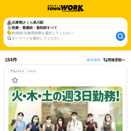
兵庫県
さくら夙川駅
医療・看護師・薬剤師すべて
特徴/給与/雇用形態を選択してください
キーワードを選択してください
184件
条件保存
関連度順
アルバイト・パート