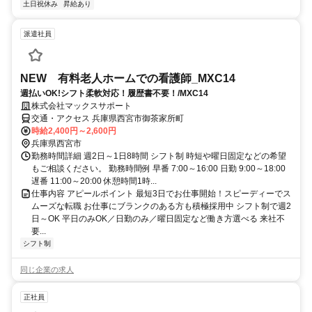
土日祝休み
昇給あり
派遣社員
NEW 有料老人ホームでの看護師_MXC14
週払いOK!シフト柔軟対応！履歴書不要！/MXC14
株式会社マックスサポート
交通・アクセス 兵庫県西宮市御茶家所町
時給2,400円～2,600円
兵庫県西宮市
勤務時間詳細 週2日～1日8時間 シフト制 時短や曜日固定などの希望
もご相談ください。 勤務時間例 早番 7:00～16:00 日勤 9:00～18:00
遅番 11:00～20:00 休憩時間1時...
仕事内容 アピールポイント 最短3日でお仕事開始！スピーディーでス
ムーズな転職 お仕事にブランクのある方も積極採用中 シフト制で週2
日～OK 平日のみOK／日勤のみ／曜日固定など働き方選べる 来社不
要...
シフト制
同じ企業の求人
正社員