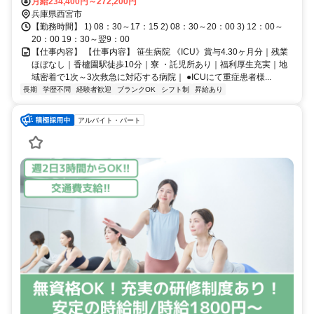
月給234,400円～272,200円
兵庫県西宮市
【勤務時間】 1) 08：30～17：15 2) 08：30～20：00 3) 12：00～
20：00 19：30～翌9：00
【仕事内容】 【仕事内容】 笹生病院 《ICU》賞与4.30ヶ月分｜残業
ほぼなし｜香櫨園駅徒歩10分｜寮 ・託児所あり｜福利厚生充実｜地
域密着で1次～3次救急に対応する病院｜ ●ICUにて重症患者様...
長期
学歴不問
経験者歓迎
ブランクOK
シフト制
昇給あり
アルバイト・パート