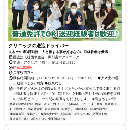
クリニックの送迎ドライバー
火木土の週3日勤務！人と接する事が好きな方に◎経験者は優遇
医療法人社団平生会 夙川宮本クリニック
交通・アクセス 「夙川」駅より徒歩11分
時給1,620円
兵庫県西宮市
勤務時間詳細 （1）07:30〜10:30 （2）12:30〜15:30 ◆火木土の週3
日勤務 ※(1)(2)両方 ◆残業なし
仕事内容 ✅火木土の週3日勤務！ ✅あたたかい雰囲気で長く働ける◎
✅経験者は歓迎！男性中心に活躍中♪ 【仕事内容】 外来の透析患者様
のご自宅と クリニック間の送迎をお任せします。 ★働きやすい環...
業界未経験者歓迎
副業・WワークOK
60代も応募可
フリーター歓迎
車通勤OK
即日勤務OK
固定時間制
職場見学可
転勤なし
経験不問
未経験者歓迎
経験者歓迎
残業なし
有資格者歓迎
賞与あり
ブランクOK
交通費支給
長期歓迎
週2・3日からOK
食事補助あり