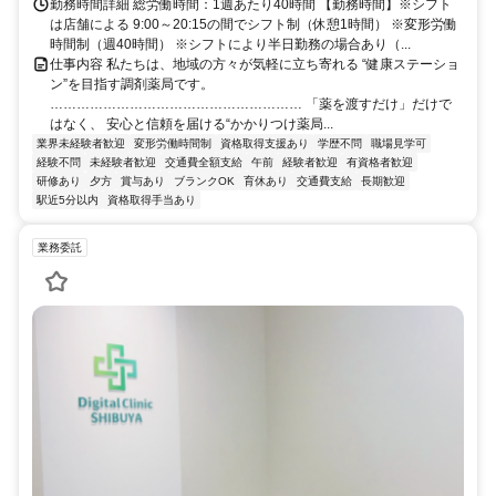
勤務時間詳細 総労働時間：1週あたり40時間 【勤務時間】※シフト
は店舗による 9:00～20:15の間でシフト制（休憩1時間） ※変形労働
時間制（週40時間） ※シフトにより半日勤務の場合あり（...
仕事内容 私たちは、地域の方々が気軽に立ち寄れる “健康ステーショ
ン”を目指す調剤薬局です。
………………………………………………… 「薬を渡すだけ」だけで
はなく、 安心と信頼を届ける“かかりつけ薬局...
業界未経験者歓迎
変形労働時間制
資格取得支援あり
学歴不問
職場見学可
経験不問
未経験者歓迎
交通費全額支給
午前
経験者歓迎
有資格者歓迎
研修あり
夕方
賞与あり
ブランクOK
育休あり
交通費支給
長期歓迎
駅近5分以内
資格取得手当あり
業務委託