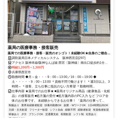
薬局の医療事務・接客販売
薬局での医療事務・接客・販売のオシゴト！未経験OK★自身のご都合に
合わせた働き方が可能です！
調剤薬局日本メディカルシステム 阪神西宮店[297]
アクセス 阪神本線/阪神なんば線 西宮〔阪神線〕南出口徒歩約1分、
連絡バス 西宮〔阪神線〕南出口徒歩約2分、ＪＲ東海道本線 さくら夙
時給1,200円～1,300円
川徒歩約11分 阪神本線 西宮駅前南口 徒歩1分
兵庫県西宮市
勤務時間 ◆月～金・・・9：00～13:00／16：00～19:00 ◆
土・・・・・9：00～13:00 ＊資格不問で働けます！ ＊週3日以上、3
時間～ ＊接客、立ち仕事に抵抗のない方希望 ＊勤務時間...
仕事内容 ★薬局でのお仕事★ ■薬局オリジナル商品（健康食品・化粧
品）の接客販売 ■処方箋の受付 ■処方箋内容のPC入力 など フロア全
体のお仕事です。 未経験からできるお仕事！ 「薬局の仕事って...
制服あり
業界未経験者歓迎
扶養内勤務OK
副業・WワークOK
1日4時間以内OK
主婦・主夫歓迎
フリーター歓迎
シフト自由
経験不問
経験者歓迎
有資格者歓迎
研修あり
夕方
ブランクOK
交通費支給
長期歓迎
シフト制
社割あり