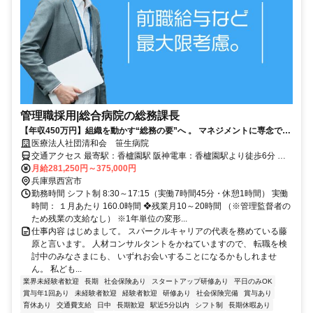
管理職採用|総合病院の総務課長
【年収450万円】組織を動かす“総務の要”へ 。 マネジメントに専念でき
る◎医療法人ならではの厚待遇であなたのキャリアを正当に評価しま
医療法人社団清和会 笹生病院
す！
交通アクセス 最寄駅：香櫨園駅 阪神電車：香櫨園駅より徒歩6分 阪
急電車：夙川駅より徒歩15分 JR：さくら夙川駅より徒歩10分 阪神バ
月給281,250円～375,000円
兵庫県西宮市
ス：森具バス停より徒歩3分（尼崎芦屋線・西宮神戸線） ❖転勤なし
勤務時間 シフト制 8:30～17:15（実働7時間45分・休憩1時間） 実働
時間： １月あたり 160.0時間 ❖残業月10～20時間 （※管理監督者の
ため残業の支給なし） ※1年単位の変形...
仕事内容 はじめまして。 スパークルキャリアの代表を務めている藤
原と言います。 人材コンサルタントをかねていますので、 転職を検
討中のみなさまにも、 いずれお会いすることになるかもしれませ
ん。 私ども...
業界未経験者歓迎
長期
社会保険あり
スタートアップ研修あり
平日のみOK
賞与年1回あり
未経験者歓迎
経験者歓迎
研修あり
社会保険完備
賞与あり
育休あり
交通費支給
日中
長期歓迎
駅近5分以内
シフト制
長期休暇あり