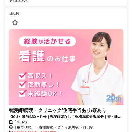
週4日以上OK
正社員
看護師/病院・クリニック/住宅手当あり/寮あり
《ICU》賞与4.30ヶ月分｜残業ほぼなし｜香櫨園駅徒歩10分｜寮・託児
所あり｜福利厚生充実｜地域密着で1次～3次救急に対応する病院｜
笹生病院
【最寄り駅】 ・香櫨園駅 ・さくら夙川駅 ・打出駅