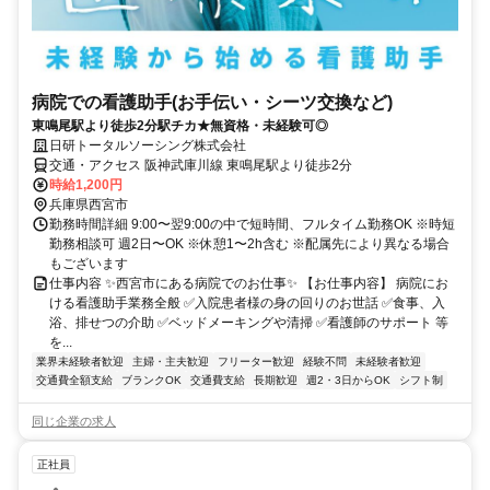
病院での看護助手(お手伝い・シーツ交換など)
東鳴尾駅より徒歩2分駅チカ★無資格・未経験可◎
日研トータルソーシング株式会社
交通・アクセス 阪神武庫川線 東鳴尾駅より徒歩2分
時給1,200円
兵庫県西宮市
勤務時間詳細 9:00〜翌9:00の中で短時間、フルタイム勤務OK ※時短
勤務相談可 週2日〜OK ※休憩1〜2h含む ※配属先により異なる場合
もございます
仕事内容 ✨西宮市にある病院でのお仕事✨ 【お仕事内容】 病院にお
ける看護助手業務全般 ✅入院患者様の身の回りのお世話 ✅食事、入
浴、排せつの介助 ✅ベッドメーキングや清掃 ✅看護師のサポート 等
を...
業界未経験者歓迎
主婦・主夫歓迎
フリーター歓迎
経験不問
未経験者歓迎
交通費全額支給
ブランクOK
交通費支給
長期歓迎
週2・3日からOK
シフト制
同じ企業の求人
正社員