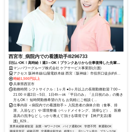
西宮市_病院内での看護助手/8296733
日払いOK！高時給！週3～OK！ブランクありから仕事復帰した先輩や
ミドル世代も多数活躍中♪
マンパワーグループ株式会社 ケアサービス事業部(介護)
アクセス 阪神本線/山陽電鉄本線 西宮〔阪神線〕市役所口徒歩約6
分、連絡バス 西宮〔阪神線〕徒歩約8分、阪神本線/阪神なんば線 香
時給1,500円以上
櫨園徒歩約13分 車・バイク通勤OK（派遣先による）
兵庫県西宮市
勤務時間 シフトサイクル：1ヶ月 ●3ヶ月以上の長期勤務歓迎 7:00～
21:00 ※週2日～5日、1日4h～ok 「平日のみ」「土日祝のみ」の働き
方もOK！ 短時間勤務希望の方も お気軽にご相談く...
仕事内容 ＜病院内での看護助手＞ 入院患者の身体介助（食事、排
泄、入浴など）や 環境整備（ベッドメイキング、清掃など）、 医療
器具の洗浄など しっかり教えて頂ける環境です 【神戸支店(看
護)_829...
業界未経験者歓迎
副業・WワークOK
バイク通勤OK
学歴不問
車通勤OK
職場見学可
経験不問
交通費全額支給
残業なし
月1シフト提出
ブランクOK