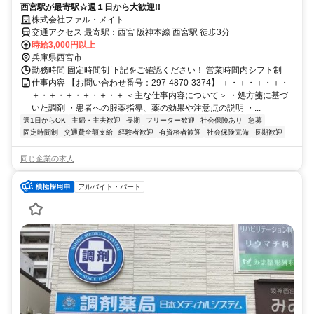
西宮駅が最寄駅☆週１日から大歓迎!!
株式会社ファル・メイト
交通アクセス 最寄駅：西宮 阪神本線 西宮駅 徒歩3分
時給3,000円以上
兵庫県西宮市
勤務時間 固定時間制 下記をご確認ください！ 営業時間内シフト制
仕事内容 【お問い合わせ番号：297-4870-3374】 ＋・＋・＋・＋・
＋・＋・＋・＋・＋・＋ ＜主な仕事内容について＞ ・処方箋に基づ
いた調剤 ・患者への服薬指導、薬の効果や注意点の説明 ・...
週1日からOK
主婦・主夫歓迎
長期
フリーター歓迎
社会保険あり
急募
固定時間制
交通費全額支給
経験者歓迎
有資格者歓迎
社会保険完備
長期歓迎
同じ企業の求人
アルバイト・パート