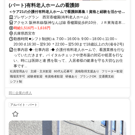
(パート)有料老人ホームの看護師
＜ケア21の介護付有料老人ホームで看護師募集！資格と経験を活かせる
☆＞丁寧な入社時研修があるから安心♪ケア21の介護付有料老人ホーム
プレザングラン 西宮香櫨園(有料老人ホーム)
で、看護師として働きませんか？ 長く働けるのが魅力の職場☆
アクセス 阪神本線/阪神なんば線 香櫨園徒歩約10分、ＪＲ東海道本線
さくら夙川徒歩約17分、阪神本線/阪神なんば線 西宮〔阪神線〕南出
時給1,516円～1,616円
口徒歩約19分 阪神電車本線「香櫨園」駅から徒歩約9分
兵庫県西宮市
勤務時間 ■シフト制(例) a. 7:00～16:00 b. 9:00～18:00 c.11:00～
20:00 d.16:30～翌9:30 ＊22:00～翌5:00まで18歳以上の方(省令2号)
仕事内容 ◆- 仕事内容 -◆ 介護付有料老人ホームで、看護業務を行な
っていただきます。バ イタルチェックや塗布薬の対応や処置を行な
い、時には医師と連 携を取って、入居者様の健康を守る大切なお仕
事です...
社員登用あり
主婦・主夫歓迎
60代も応募可
資格取得支援あり
フリーター歓迎
職場見学可
経験者歓迎
有資格者歓迎
研修あり
ブランクOK
交通費支給
シフト制
同じ企業の求人
アルバイト・パート