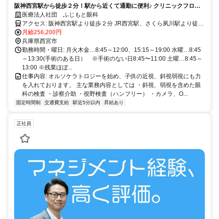
阪神西宮駅から徒歩２分！駅から近くて通勤に便利♪ クリニックフロア
にある眼科です。
医療法人社団 ふじもと眼科
アクセス: 阪神西宮駅より徒歩２分 JR西宮駅、さくら夙川駅より徒歩
月給256,200円
10〜13分ほどです。 自転車通勤も可能です♪
兵庫県西宮市
勤務時間・曜日: 月火木金…8:45～12:00、15:15～19:00 水曜…8:45
～13:30(手術のある日） ※手術のない日8:45〜11:00 土曜…8:45～
13:00 ※残業ほぼ...
仕事内容: オルソケラトロジーを始め、子供の近視、斜視弱視にも力
を入れております。 主な業務内容としては ・斜視、弱視を含めた眼
科の検査 ・診察介助 ・視野検査（ハンフリー） ・カメラ、O...
固定時間制
交通費支給
駅近5分以内
昇給あり
正社員