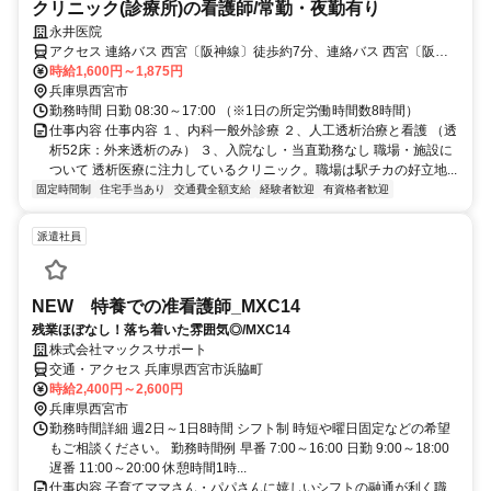
クリニック(診療所)の看護師/常勤・夜勤有り
永井医院
アクセス 連絡バス 西宮〔阪神線〕徒歩約7分、連絡バス 西宮〔阪神
線〕徒歩約7分、ＪＲ東海道本線 西宮〔ＪＲ〕北出口徒歩約12分
時給1,600円～1,875円
兵庫県西宮市
勤務時間 日勤 08:30～17:00 （※1日の所定労働時間数8時間）
仕事内容 仕事内容 １、内科一般外診療 ２、人工透析治療と看護 （透
析52床：外来透析のみ） ３、入院なし・当直勤務なし 職場・施設に
ついて 透析医療に注力しているクリニック。職場は駅チカの好立地...
固定時間制
住宅手当あり
交通費全額支給
経験者歓迎
有資格者歓迎
派遣社員
NEW 特養での准看護師_MXC14
残業ほぼなし！落ち着いた雰囲気◎/MXC14
株式会社マックスサポート
交通・アクセス 兵庫県西宮市浜脇町
時給2,400円～2,600円
兵庫県西宮市
勤務時間詳細 週2日～1日8時間 シフト制 時短や曜日固定などの希望
もご相談ください。 勤務時間例 早番 7:00～16:00 日勤 9:00～18:00
遅番 11:00～20:00 休憩時間1時...
仕事内容 子育てママさん・パパさんに嬉しいシフトの融通が利く職