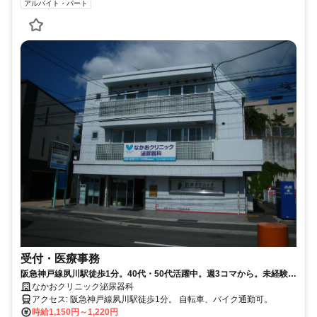
アルバイト・パート
受付・医療事務
阪急神戸線夙川駅徒歩1分。40代・50代活躍中。週3コマから。未経験
OK。残業ほぼなし。夏・冬寸志あり。
なかおクリニック泌尿器科
アクセス: 阪急神戸線夙川駅徒歩1分。 自転車、バイク通勤可。
時給1,150円～1,220円