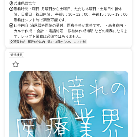
兵庫県西宮市
勤務時間・曜日: 月曜日から土曜日、ただし木曜日・土曜日午後休
診。日曜日・祝日休診。 午前8：30－12：00、午後15：30－19：00
勤務はシフト制で調整可能です。
仕事内容: 泌尿器科医院の受付、医療事務が業務です。 ・患者案内 ・
カルテ作成 ・会計 ・電話対応 ・尿検体作成補助 などの業務になりま
す。レセプト業務は必須ではありません。
交通費支給
駅近5分以内
週2・3日からOK
シフト制
派遣社員