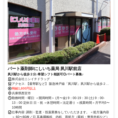
パート薬剤師/にしいち薬局 夙川駅前店
夙川駅から徒歩２分♪希望シフト相談可◎パート募集♪
株式会社ニシイチドラッグ
アクセス: 【最寄駅など】 阪急神戸線「夙川駅」夙川駅から徒歩２分
マイカー通勤不可
時給1,800円以上
兵庫県西宮市
勤務時間・曜日: ＜開局時間＞ (月〜金) 9：00-19：30 (土) 9：00-
13：00 定休日 日・祝 ＜休憩時間＞法定通り ＜残業時間＞月平均5〜
10時間
仕事内容: 調剤・監査・投薬業務をしていただきます。 ＜処方箋内容
＞ 60〜80枚／日 耳鼻咽喉科、内科、面処方（眼科・整形外科など）