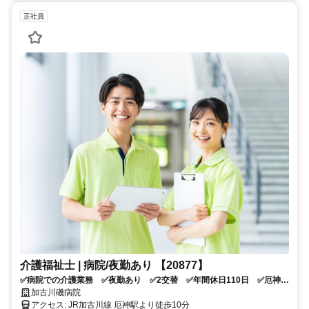
正社員
介護福祉士 | 病院/夜勤あり 【20877】
✅病院での介護業務 ✅夜勤あり ✅2交替 ✅年間休日110日 ✅厄神駅
より徒歩10分 ✅応募資格：介護福祉士 ✅応募条件：介護系資格をお
加古川磯病院
持ちの方
アクセス: JR加古川線 厄神駅より徒歩10分