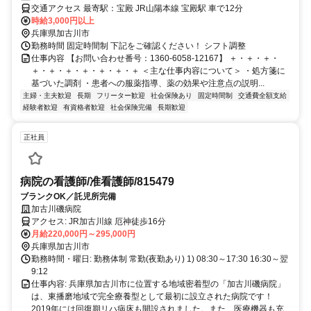
交通アクセス 最寄駅：宝殿 JR山陽本線 宝殿駅 車で12分
時給3,000円以上
兵庫県加古川市
勤務時間 固定時間制 下記をご確認ください！ シフト調整
仕事内容 【お問い合わせ番号：1360-6058-12167】 ＋・＋・＋・
＋・＋・＋・＋・＋・＋・＋ ＜主な仕事内容について＞ ・処方箋に
基づいた調剤 ・患者への服薬指導、薬の効果や注意点の説明...
主婦・主夫歓迎
長期
フリーター歓迎
社会保険あり
固定時間制
交通費全額支給
経験者歓迎
有資格者歓迎
社会保険完備
長期歓迎
正社員
病院の看護師/准看護師/815479
ブランクOK／託児所完備
加古川磯病院
アクセス: JR加古川線 厄神徒歩16分
月給220,000円～295,000円
兵庫県加古川市
勤務時間・曜日: 勤務体制 常勤(夜勤あり) 1) 08:30～17:30 16:30～翌
9:12
仕事内容: 兵庫県加古川市に位置する地域密着型の「加古川磯病院」
は、東播磨地域で完全療養型として最初に設立された病院です！
2019年には回復期リハ病床も開設されました。また、医療機器も充