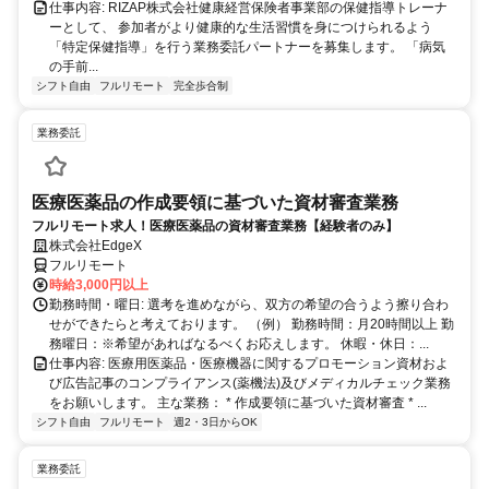
仕事内容: RIZAP株式会社健康経営保険者事業部の保健指導トレーナ
ーとして、 参加者がより健康的な生活習慣を身につけられるよう
「特定保健指導」を行う業務委託パートナーを募集します。 「病気
の手前...
シフト自由
フルリモート
完全歩合制
業務委託
医療医薬品の作成要領に基づいた資材審査業務
フルリモート求人！医療医薬品の資材審査業務【経験者のみ】
株式会社EdgeX
フルリモート
時給3,000円以上
勤務時間・曜日: 選考を進めながら、双方の希望の合うよう擦り合わ
せができたらと考えております。 （例） 勤務時間：月20時間以上 勤
務曜日：※希望があればなるべくお応えします。 休暇・休日：...
仕事内容: 医療用医薬品・医療機器に関するプロモーション資材およ
び広告記事のコンプライアンス(薬機法)及びメディカルチェック業務
をお願いします。 主な業務： * 作成要領に基づいた資材審査 * ...
シフト自由
フルリモート
週2・3日からOK
業務委託