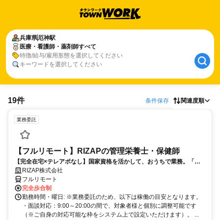
兵庫県
厄神駅
医療・看護師・薬剤師すべて
特徴/給与/雇用形態を選択してください
キーワードを選択してください
19件
条件保存
関連度順
業務委託
【フルリモート】RIZAPの管理栄養士・保健師
【完全在宅×テレアポなし】国家資格を活かして、おうちで業務。「も
う一つの安心」を。主婦・Wワーカー活躍中！「平日の日中だけ」「夕
RIZAP株式会社
方以降の数時間だけ」など、生活リズムに合わせた時間調整が可能で
フルリモート
す。1件ごとの成果報酬型だから、頑張った分だけ手応えのある収入
完全歩合制
に。充実のサポート体制で、安心の在宅ワークを始めませんか？
勤務時間・曜日: ※業務委託のため、以下は稼働の目安となります。
・面談対応：9:00～20:00の間で、対象者様と個別に調整可能です
（※ご自身の対応可能な枠をシステム上で設定いただけます）。 ...