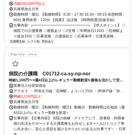
月給192,000円以上
兵庫県加古川市
勤務時間・曜日: 【勤務時間】 8:30～17:30 16:30～09:15 休憩時間：
60分 夜間休憩：120分 【残業】 ほぼ無 2時間程度(別途支給)
仕事内容: ┏━━━━━━━━━━━━━━━┓ 【求人ポイント】 ◇
病院での介護業務 ◇夜勤あり ◇2交替 ◇年間休日110日 ◇厄神駅よ
り徒歩10分 ◇応募資格：介護福祉士 ◇応募条件：介護系資格...
交通費支給
シフト制
昇給あり
アルバイト・パート
病院の介護職 C01712-ca-sy-np-nor
時給1,100円〜⭐️週4日以上のレギュラー勤務歓迎✨資格を活かして安定
収入を確保❗️正社員登用ありでキャリアアップも可能⭕️
医療法人社団栄徳会
アクセス: ・JR加古川線「厄神駅」よりバス15分 ・JR神戸線「加古
川駅」よりバス25分 ・山陽電鉄本線「尾上の松駅」よりバス35分
時給1,116円以上
兵庫県加古川市
勤務時間・曜日: 【勤務時間・曜日】 勤務日・勤務時間は応相談（週
4日以上のレギュラー勤務を歓迎）
仕事内容: 【仕事内容】 当院の病棟・デイケアにて、患者様・利用者
様の生活をサポートする介護業務をお任せします⭐️一人ひとりと丁寧
に向き合い、安心と笑顔を届けるやりがいのあるお仕事です✨ ・日常
生...