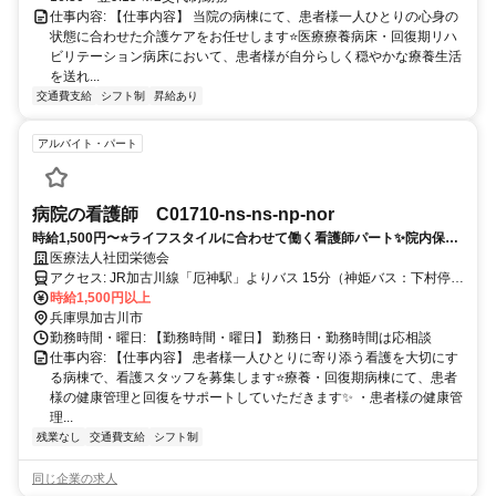
仕事内容: 【仕事内容】 当院の病棟にて、患者様一人ひとりの心身の
状態に合わせた介護ケアをお任せします⭐️医療療養病床・回復期リハ
ビリテーション病床において、患者様が自分らしく穏やかな療養生活
を送れ...
交通費支給
シフト制
昇給あり
アルバイト・パート
病院の看護師 C01710-ns-ns-np-nor
時給1,500円〜⭐️ライフスタイルに合わせて働く看護師パート✨院内保育
所完備＆無料駐車場あり❗️復職を支える研修体制も万全⭕️
医療法人社団栄徳会
アクセス: JR加古川線「厄神駅」よりバス 15分（神姫バス：下村停留
所より徒歩すぐ） JR神戸線「加古川駅」よりバス 25分（神姫バス：
時給1,500円以上
下村停留所より徒歩すぐ） 山陽電鉄本線「尾上の松駅」よりバス 35
兵庫県加古川市
分（各方面より加古川駅経由、下村停留所下車）
勤務時間・曜日: 【勤務時間・曜日】 勤務日・勤務時間は応相談
仕事内容: 【仕事内容】 患者様一人ひとりに寄り添う看護を大切にす
る病棟で、看護スタッフを募集します⭐️療養・回復期病棟にて、患者
様の健康管理と回復をサポートしていただきます✨ ・患者様の健康管
理...
残業なし
交通費支給
シフト制
同じ企業の求人