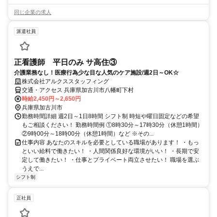
同じ企業の求人
派遣社員
正看護師 平日のみ サ高住③
介護業務なし！医療行為少な目な人気のケア施設/週2日～OK☆
株式会社アルクススタッフィング
交通・アクセス 兵庫県加古川市八幡町下村
時給2,450円～2,650円
兵庫県加古川市
勤務時間詳細 週2日～1日8時間 シフト制 時短や曜日固定などの希望
もご相談ください！ 勤務時間例 ①8時30分～17時30分（休憩1時間）
②9時00分～18時00分（休憩1時間）など ※その...
仕事内容 あなたのスキルを必要としている職場があります！ ・もっ
といい給料で働きたい！ ・人間関係良好な環境がいい！ ・長期で安
定して働きたい！ ・仕事とプライベート両立させたい！ 職場を選ぶ
うえで...
シフト制
正社員