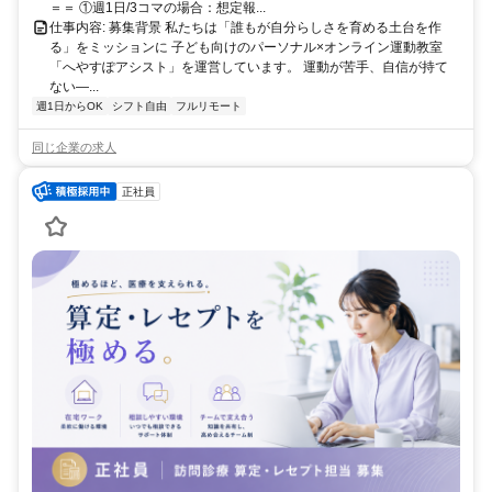
＝＝ ①週1日/3コマの場合：想定報...
仕事内容: 募集背景 私たちは「誰もが自分らしさを育める土台を作
る」をミッションに 子ども向けのパーソナル×オンライン運動教室
「へやすぽアシスト」を運営しています。 運動が苦手、自信が持て
ない—...
週1日からOK
シフト自由
フルリモート
同じ企業の求人
正社員