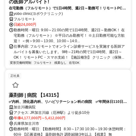
の医師アルバイト!
在宅勤務（フルリモート）で1日4時間、週2日～勤務可！リモートPC・
スマホ支給！
yobo clinic(ヨボウクリニック)
フルリモート
日給24,000円
勤務時間・曜日: 9:00～21:00の間で1日4時間、週2日～勤務OK！ 在
宅勤務（フルリモート） ※平日のみ勤務可！ ※土日勤務可能な方歓
迎！ ＜例＞9:00～13:00、10:00～14:0...
仕事内容: フルリモートでオンライン診療サービスを実施する医師ア
ルバイトを募集いたします。 9時～21時の間で1日4時間、週2日～
OK！ リモートPC・スマホ支給！ 【施設種別】 クリニック（保険...
変形労働時間制
フルリモート
残業なし
在宅OK
正社員
薬剤師 | 病院 【14315】
✅内科、消化器内科、リハビリテーション科の病院 ✅年間休日110日
✅託児所あり ✅車通勤可 ✅資格取得直後の未経験の方もご応募可能で
加古川磯病院
す！
アクセス: JR加古川線（厄神駅）より徒歩10分
年俸4,177,000円～5,412,000円
兵庫県加古川市
勤務時間・曜日: 【勤務時間】 8:30～17:30 10:30～19:30 休憩時間：
60分 【応募資格】 薬剤師免許 調剤経験3年以上 【残業】 無