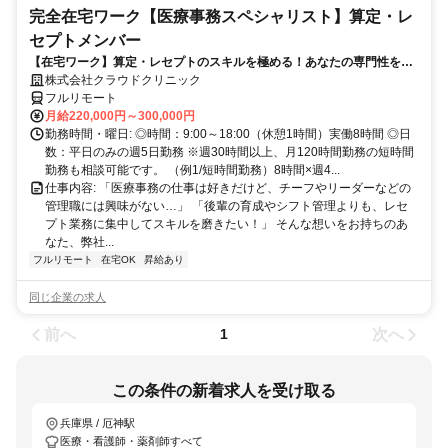
完全在宅ワーク【医療事務スペシャリスト】算定・レ
セプトメンバー
【在宅ワーク】算定・レセプトのスキルを極める！あなたの専門性を活
かせる！
株式会社クラウドクリニック
フルリモート
月給220,000円～300,000円
勤務時間・曜日: ◎時間：9:00～18:00（休憩1時間）実働8時間 ◎日
数：平日のみの週5日勤務 ※週30時間以上、月120時間勤務の短時間
勤務も相談可能です。 （例1/短時間勤務）8時間×週4...
仕事内容: 「医療事務の仕事は好きだけど、チーフやリーダーなどの
管理職には興味がない…」 「後輩の育成やシフト管理よりも、レセ
プト業務に集中してスキルを磨きたい！」 そんな想いをお持ちのあ
なた、弊社...
フルリモート
在宅OK
昇給あり
同じ企業の求人
前へ
次へ
1
この条件の新着求人を受け取る
兵庫県 / 厄神駅
医療・看護師・薬剤師すべて