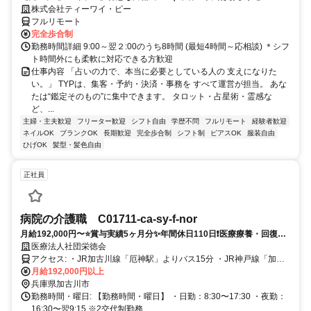
株式会社ティーワイ・ピー
フルリモート
完全歩合制
勤務時間詳細 9:00～翌２:00のうち8時間 (最短4時間～応相談) ＊シフ
ト時間外にも柔軟に対応できる方歓迎
仕事内容 「占いの力で、本当に必要としている人の 支えになりた
い。」 TYPは、集客・予約・決済・事務を すべて運営が担当。 あな
たは“鑑定そのもの”に集中できます。 タロット・占星術・霊感な
ど、...
主婦・主夫歓迎
フリーター歓迎
シフト自由
学歴不問
フルリモート
経験者歓迎
ネイルOK
ブランクOK
長期歓迎
完全歩合制
シフト制
ピアスOK
服装自由
ひげOK
髪型・髪色自由
正社員
病院の介護職 C01711-ca-sy-f-nor
月給192,000円〜⭐️賞与実績5ヶ月分✨年間休日110日❗️医療療養・回復期
病棟で専門性を高めて活躍しませんか⭕️
医療法人社団栄徳会
アクセス: ・JR加古川線「厄神駅」よりバス15分 ・JR神戸線「加古
川駅」よりバス25分 ・山陽電鉄本線「尾上の松駅」よりバス35分
月給192,000円以上
兵庫県加古川市
勤務時間・曜日: 【勤務時間・曜日】 ・日勤：8:30〜17:30 ・夜勤：
16:30〜翌9:15 ※2交代制勤務