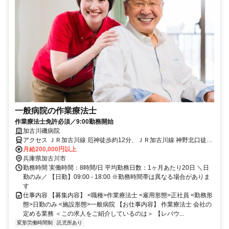
一般病院の作業療法士
作業療法士免許必須／9:00勤務開始
加古川磯病院
アクセス ＪＲ加古川線 厄神徒歩約12分、ＪＲ加古川線 神野北口徒歩
約44分、神戸電鉄粟生線/神戸高速鉄道南北線 樫山徒歩約66分 厄神駅
月給200,000円以上
（JR加古川線）
兵庫県加古川市
勤務時間 実働時間：8時間/日 平均勤務日数：1ヶ月あたり20日 ＼日
勤のみ／ 【日勤】09:00 - 18:00 ※勤務時間帯は異なる場合がありま
す
仕事内容 【募集内容】 <職種>作業療法士 <雇用形態>正社員 <勤務形
態>日勤のみ <施設形態>一般病院 【お仕事内容】 作業療法士 会社の
定める業務 ＜この求人をご紹介しているのは＞ 【レバウ...
変形労働時間制
託児所あり