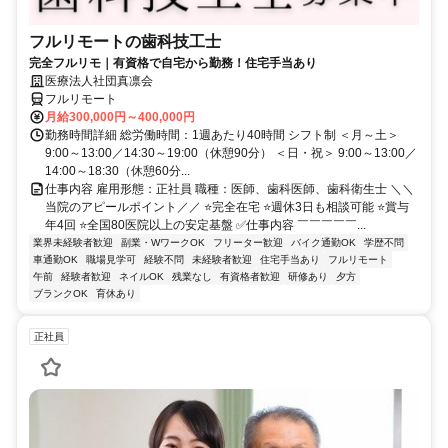
フルリモートの歯科技工士
完全フルリモ｜有資格で自宅から勤務！住宅手当あり
医療法人社団真凛会
フルリモート
月給300,000円～400,000円
勤務時間詳細 総労働時間：1週あたり40時間 シフト制 ＜月～土＞
9:00～13:00／14:30～19:00（休憩90分） ＜日・祝＞ 9:00～13:00／
14:00～18:30（休憩60分...
仕事内容 雇用形態：正社員 職種：医師、歯科医師、歯科衛生士 ＼＼
当院のアピールポイント／／ ⭐完全在宅 ⭐週休3日も相談可能 ⭐賞与
年4回 ⭐全国80医院以上の安定基盤 ✅仕事内容 ￣￣￣￣￣...
業界未経験者歓迎
副業・WワークOK
フリーター歓迎
バイク通勤OK
学歴不問
車通勤OK
職場見学可
経験不問
未経験者歓迎
住宅手当あり
フルリモート
午前
経験者歓迎
ネイルOK
残業なし
有資格者歓迎
研修あり
夕方
ブランクOK
育休あり
正社員