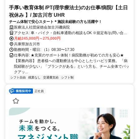
手厚い教育体制 /PT(理学療法士)のお仕事/病院/【土日
祝休み 】/ 加古川市 UHR
チーム体制で安心スタート＊施設未経験の方も活躍中！
医療法人社団栄徳会加古川磯病院
アクセス: 車・バイク・自転車通勤の相談もOK ※規定有/お問い合わ
せください
月給245,000円～275,000円
兵庫県加古川市
勤務時間・曜日: （1）08:30〜17:30
仕事内容: ★充実のサポート体制！病院勤務が初めての方も安心★
【業務内容】 患者様への運動療法を中心としたリハビリ業務。 「病
院経験が少ない」「ブランクがある」という方も、チーム全体でバッ
クアッ...
シフト自由
残業なし
交通費支給
シフト制
正社員