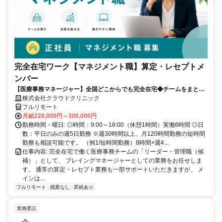
完全在宅ワーク【マネジメント職】算定・レセプトメ
ンバー
【医療事務マネージャー】全国どこからでも完全在宅◆チームをまとめ
る司令塔◆算定・レセプト経験を活かしてキャリアアップ！
株式会社クラウドクリニック
フルリモート
月給220,000円～300,000円
勤務時間・曜日: ◎時間：9:00～18:00（休憩1時間）実働8時間 ◎日
数：平日のみの週5日勤務 ※週30時間以上、月120時間勤務の短時間
勤務も相談可能です。 （例1/短時間勤務）8時間×週4...
仕事内容: 完全在宅で働く医療事務チームの「リーダー・管理職（候
補）」として、 プレイングマネージャーとしての業務をお任せしま
す。 通常の算定・レセプト業務も一部サポートいただきますが、 メ
インは...
フルリモート
残業なし
昇給あり
業務委託