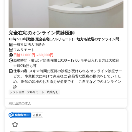
完全在宅のオンライン問診医師
10時〜19時勤務/完全在宅(フルリモート)・地方も歓迎のオンライン問診
業務
一般社団法人博愛会
フルリモート
日給32,000円～80,000円
勤務時間・曜日: ✅勤務時間 10:00～19:00 ※平日入れる方は大歓迎
※週0勤務も可
仕事内容: スキマ時間に医師の診察が受けられる オンライン診療サー
ビス。 事業拡大に向けて患者様に 高品質な医療の提供をしていくた
め、 医師の皆様のお力添えが必要です！ ご自宅などでのオンライン
診...
シフト自由
フルリモート
残業なし
同じ企業の求人
正社員