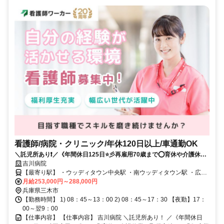
看護師/病院・クリニック/年休120日以上/車通勤OK
＼託児所あり❗️／《年間休日125日⭐彡再雇用70歳まで⭕育休や介護休業
の取得実績あり⭕》夜勤可能な看護師募集✨✨
吉川病院
【最寄り駅】 ・ウッディタウン中央駅 ・南ウッディタウン駅 ・広野
駅
月給253,000円～288,000円
兵庫県三木市
【勤務時間】 1) 08：45～13：00 2) 08：45～17：30 【夜勤】17：
00～翌9：00
【仕事内容】 【仕事内容】 吉川病院 ＼託児所あり！ ／《年間休日