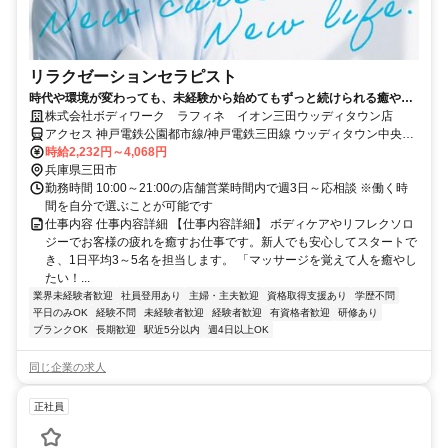
リラクゼーションセラピスト
時代や環境が変わっても、未経験から始めてもずっと続けられる癒やし
の仕事。手に職を身につけて、生き方を変えよう。
株式会社ボディワーク ラフィネ イオン三田ウッディタウン店
アクセス 神戸電鉄公園都市線/神戸電鉄三田線 ウッディタウン中央徒
歩約6分、神戸電鉄公園都市線 南ウッディタウン西口徒歩約11分、Ｊ
時給2,232円～4,068円
Ｒ福知山線〔宝塚線〕 新三田徒歩約31分 最寄駅：ウッディタウン中
兵庫県三田市
央駅
勤務時間 10:00～21:00の店舗営業時間内で週3日～応相談 ※働く時
間を自分で選ぶことが可能です
仕事内容 仕事内容詳細 【仕事内容詳細】 ボディケアやリフレクソロ
ジーでお客様の疲れを癒すお仕事です。新人でも安心してスタートで
き、1日平均3～5名を担当します。 「マッサージを覚えて人を癒やし
たい！...
業界未経験者歓迎
社員登用あり
主婦・主夫歓迎
資格取得支援あり
学歴不問
平日のみOK
経験不問
未経験者歓迎
経験者歓迎
有資格者歓迎
研修あり
ブランクOK
長期歓迎
駅近5分以内
週4日以上OK
同じ企業の求人
正社員