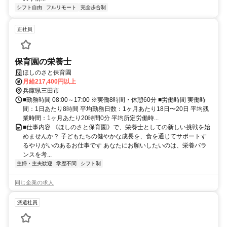
シフト自由
フルリモート
完全歩合制
正社員
保育園の栄養士
ほしのさと保育園
月給217,400円以上
兵庫県三田市
■勤務時間 08:00～17:00 ※実働8時間・休憩60分 ■労働時間 実働時
間：1日あたり8時間 平均勤務日数：1ヶ月あたり18日〜20日 平均残
業時間：1ヶ月あたり20時間0分 平均所定労働時...
■仕事内容 《ほしのさと保育園》で、栄養士としての新しい挑戦を始
めませんか？ 子どもたちの健やかな成長を、食を通じてサポートす
るやりがいのあるお仕事です あなたにお願いしたいのは、栄養バラ
ンスを考...
主婦・主夫歓迎
学歴不問
シフト制
同じ企業の求人
派遣社員