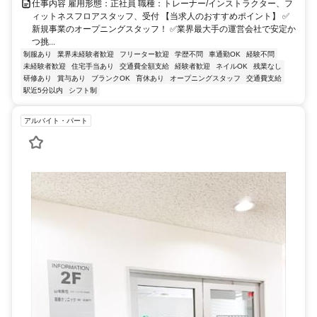
仕事内容 雇用形態：正社員 職種：トレーナー/インストラクター、フ
ィットネスフロアスタッフ、受付 【当求人のおすすめポイント】 ✅
新規事業のオープニングスタッフ！ ✅業界最大手の運営会社で安定か
つ挑...
制服あり
業界未経験者歓迎
フリーター歓迎
学歴不問
車通勤OK
経験不問
未経験者歓迎
住宅手当あり
交通費全額支給
経験者歓迎
ネイルOK
残業なし
研修あり
賞与あり
ブランクOK
育休あり
オープニングスタッフ
交通費支給
駅近5分以内
シフト制
アルバイト・パート