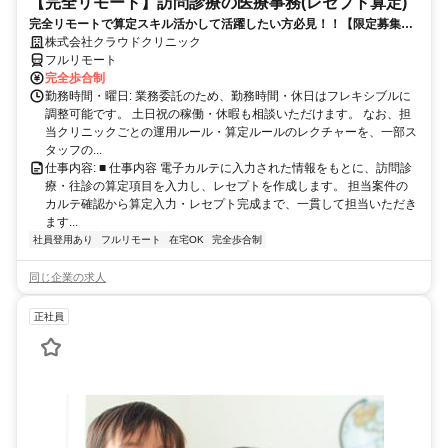
【完全リモート】訪問診療の医療事務(レセプト算定)
完全リモートで算定スキル活かして活躍したい方必見！！【限定募集】
完全リモート｜在宅医療レセプト算定（成果報酬型／業務委託）
株式会社クラウドクリニック
フルリモート
完全歩合制
勤務時間・曜日: 業務委託のため、勤務時間・休日はフレキシブルに
調整可能です。 土日祝の稼働・休暇も相談いただけます。 なお、担
当クリニックごとの運用ルール・算定ルールのレクチャーを、一部ス
タッフの...
仕事内容: ■ 仕事内容 電子カルテに入力された情報をもとに、訪問診
療・往診の算定項目を入力し、レセプトを作成します。 担当案件の
カルテ確認から算定入力・レセプト完成まで、一貫して担当いただき
ます...
社員登用あり
フルリモート
在宅OK
完全歩合制
同じ企業の求人
正社員