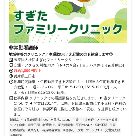
非常勤看護師
地域密着のクリニック／車通勤OK／未経験の方も歓迎します◎
医療法人社団すぎたファミリークリニック
交通・アクセス 神姫バス「ゆりのき台2丁目」バス停より徒歩約1分
時給1,800円以上
兵庫県三田市
勤務時間詳細 ・午後勤務できる方歓迎！ ・土曜日の午前勤務できる
方歓迎！ ・週2・3～OK！ 平日8:15-12:00, 15:15-19:00(月・火・
木・金) 土曜日8:15-12:00 勤務...
仕事内容 クリニックでの看護業務をお任せします。 ▶ 当クリニック
について ◀ 開業は2017年。以来、兵庫県三田市にて小児科・内科の
診療に取り組み、体調不良に悩むご家族へ「安心」を提供し続けてい
ま...
制服あり
1日4時間以内OK
土日祝のみOK
主婦・主夫歓迎
フリーター歓迎
シフト自由
学歴不問
車通勤OK
固定時間制
平日のみOK
経験不問
午前
経験者歓迎
残業なし
有資格者歓迎
研修あり
夕方
ブランクOK
交通費支給
長期歓迎