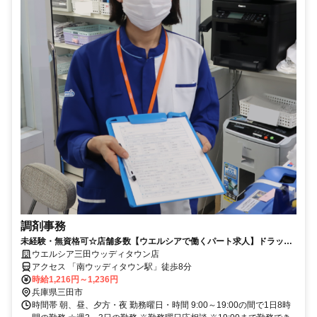
調剤事務
未経験・無資格可☆店舗多数【ウエルシアで働くパート求人】ドラッグ
ストアの調剤事務
ウエルシア三田ウッディタウン店
アクセス 「南ウッディタウン駅」徒歩8分
時給1,216円～1,236円
兵庫県三田市
時間帯 朝、昼、夕方・夜 勤務曜日・時間 9:00～19:00の間で1日8時