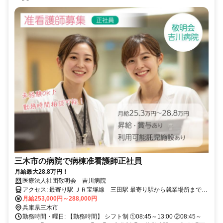
三木市の病院で病棟准看護師正社員
月給最大28.8万円！
医療法人社団敬明会 吉川病院
アクセス: 最寄り駅 ＪＲ宝塚線 三田駅 最寄り駅から就業場所までの
交通手段 車：所要時間20分 ＪＲ三田駅から神姫バスで吉川図書館
月給253,000円～288,000円
前 徒歩１分 ＊マイカー通勤が便利です。職員送迎バスあります。
兵庫県三木市
勤務時間・曜日: 【勤務時間】 シフト制 ①08:45～13:00 ②08:45～