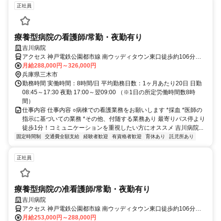
正社員
療養型病院の看護師/常勤・夜勤有り
吉川病院
アクセス 神戸電鉄公園都市線 南ウッディタウン東口徒歩約106分、
神戸電鉄公園都市線/神戸電鉄三田線 ウッディタウン中央徒歩約109
月給288,000円～326,000円
分、神戸電鉄公園都市線/神戸電鉄三田線 フラワータウン西口徒歩約
兵庫県三木市
107分
勤務時間 実働時間：8時間/日 平均勤務日数：1ヶ月あたり20日 日勤
08:45～17:30 夜勤 17:00～翌09:00 （※1日の所定労働時間数8時
間）
仕事内容 仕事内容 ○病棟での看護業務をお願いします *採血 *医師の
指示に基づいての業務 *その他、付随する業務あり 最寄りバス停より
徒歩1分！コミュニケーションを重視したい方にオススメ 吉川病院...
固定時間制
交通費全額支給
経験者歓迎
有資格者歓迎
育休あり
託児所あり
正社員
療養型病院の准看護師/常勤・夜勤有り
吉川病院
アクセス 神戸電鉄公園都市線 南ウッディタウン東口徒歩約106分、
神戸電鉄公園都市線/神戸電鉄三田線 ウッディタウン中央徒歩約109
月給253,000円～288,000円