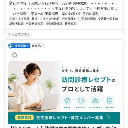
仕事内容 【お問い合わせ番号：727-8460-6328】 ＋・＋・＋・＋・
＋・＋・＋・＋・＋・＋ ＜主な仕事内容について＞ ・処方箋に基づ
いた調剤 ・患者への服薬指導、薬の効果や注意点の説明 ・...
主婦・主夫歓迎
長期
フリーター歓迎
社会保険あり
固定時間制
交通費全額支給
経験者歓迎
有資格者歓迎
社会保険完備
長期歓迎
同じ企業の求人
業務委託