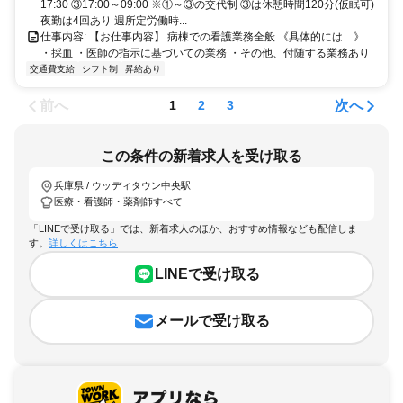
17:30 ③17:00～09:00 ※①～③の交代制 ③は休憩時間120分(仮眠可)
夜勤は4回あり 週所定労働時...
仕事内容: 【お仕事内容】 病棟での看護業務全般 《具体的には…》
・採血 ・医師の指示に基づいての業務 ・その他、付随する業務あり
交通費支給
シフト制
昇給あり
前へ
次へ
1
2
3
この条件の新着求人を受け取る
兵庫県 / ウッディタウン中央駅
医療・看護師・薬剤師すべて
「LINEで受け取る」では、新着求人のほか、おすすめ情報なども配信しま
す。
詳しくはこちら
LINEで受け取る
メールで受け取る