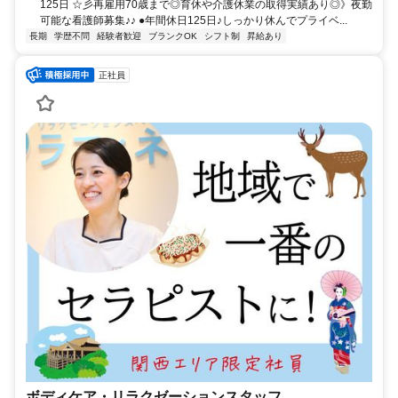
125日 ☆彡再雇用70歳まで◎育休や介護休業の取得実績あり◎》夜勤
可能な看護師募集♪♪ ●年間休日125日♪しっかり休んでプライベ...
長期
学歴不問
経験者歓迎
ブランクOK
シフト制
昇給あり
正社員
ボディケア・リラクゼーションスタッフ