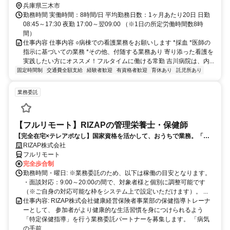
分、神戸電鉄公園都市線/神戸電鉄三田線 フラワータウン西口徒歩約
兵庫県三木市
107分
勤務時間 実働時間：8時間/日 平均勤務日数：1ヶ月あたり20日 日勤
08:45～17:30 夜勤 17:00～翌09:00 （※1日の所定労働時間数8時
間）
仕事内容 仕事内容 ○病棟での看護業務をお願いします *採血 *医師の
指示に基づいての業務 *その他、付随する業務あり 寄り添った看護を
実践したい方にオススメ！フルタイムに働ける常勤 吉川病院は、内...
固定時間制
交通費全額支給
経験者歓迎
有資格者歓迎
育休あり
託児所あり
業務委託
【フルリモート】RIZAPの管理栄養士・保健師
【完全在宅×テレアポなし】国家資格を活かして、おうちで業務。「も
う一つの安心」を。主婦・Wワーカー活躍中！「平日の日中だけ」「夕
RIZAP株式会社
方以降の数時間だけ」など、生活リズムに合わせた時間調整が可能で
フルリモート
す。1件ごとの成果報酬型だから、頑張った分だけ手応えのある収入
完全歩合制
に。充実のサポート体制で、安心の在宅ワークを始めませんか？
勤務時間・曜日: ※業務委託のため、以下は稼働の目安となります。
・面談対応：9:00～20:00の間で、対象者様と個別に調整可能です
（※ご自身の対応可能な枠をシステム上で設定いただけます）。 ...
仕事内容: RIZAP株式会社健康経営保険者事業部の保健指導トレーナ
ーとして、 参加者がより健康的な生活習慣を身につけられるよう
「特定保健指導」を行う業務委託パートナーを募集します。 「病気
の手前...