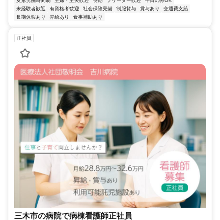
変形労働時間制
主婦・主夫歓迎
長期
フリーター歓迎
平日のみOK
未経験者歓迎
有資格者歓迎
社会保険完備
制服貸与
賞与あり
交通費支給
長期休暇あり
昇給あり
食事補助あり
正社員
三木市の病院で病棟看護師正社員