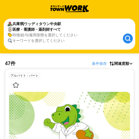
兵庫県
ウッディタウン中央駅
医療・看護師・薬剤師すべて
特徴/給与/雇用形態を選択してください
キーワードを選択してください
47件
条件保存
関連度順
アルバイト・パート