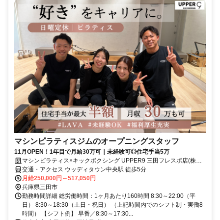
マシンピラティスジムのオープニングスタッフ
11月OPEN！1年目で月給30万可｜未経験可◎住宅手当5万
マシンピラティス×キックボクシング UPPER9 三田フレスポ店(株式
会社LAVA International)
交通・アクセス ウッディタウン中央駅 徒歩5分
月給250,000円～517,050円
兵庫県三田市
勤務時間詳細 総労働時間：1ヶ月あたり160時間 8:30～22:00（平
日） 8:30～18:30（土日・祝日） （上記時間内でのシフト制・実働8
時間） 【シフト例】 早番／8:30～17:30...