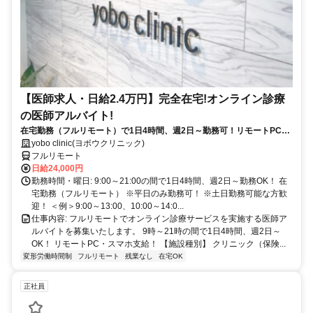
【医師求人・日給2.4万円】完全在宅!オンライン診療
の医師アルバイト!
在宅勤務（フルリモート）で1日4時間、週2日～勤務可！リモートPC・
スマホ支給！
yobo clinic(ヨボウクリニック)
フルリモート
日給24,000円
勤務時間・曜日: 9:00～21:00の間で1日4時間、週2日～勤務OK！ 在
宅勤務（フルリモート） ※平日のみ勤務可！ ※土日勤務可能な方歓
迎！ ＜例＞9:00～13:00、10:00～14:0...
仕事内容: フルリモートでオンライン診療サービスを実施する医師ア
ルバイトを募集いたします。 9時～21時の間で1日4時間、週2日～
OK！ リモートPC・スマホ支給！ 【施設種別】 クリニック（保険...
変形労働時間制
フルリモート
残業なし
在宅OK
正社員