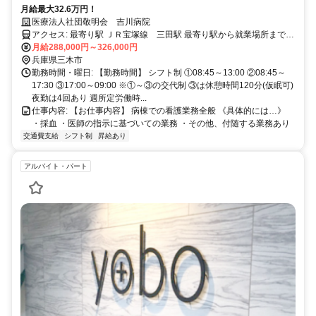
月給最大32.6万円！
医療法人社団敬明会 吉川病院
アクセス: 最寄り駅 ＪＲ宝塚線 三田駅 最寄り駅から就業場所までの
交通手段 車：所要時間20分 ＪＲ三田駅から神姫バスで吉川図書館
月給288,000円～326,000円
前 徒歩１分 ＊マイカー通勤が便利です。職員送迎バスあります。
兵庫県三木市
勤務時間・曜日: 【勤務時間】 シフト制 ①08:45～13:00 ②08:45～
17:30 ③17:00～09:00 ※①～③の交代制 ③は休憩時間120分(仮眠可)
夜勤は4回あり 週所定労働時...
仕事内容: 【お仕事内容】 病棟での看護業務全般 《具体的には…》
・採血 ・医師の指示に基づいての業務 ・その他、付随する業務あり
交通費支給
シフト制
昇給あり
アルバイト・パート