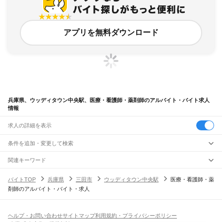
アプリを無料ダウンロード
兵庫県、ウッディタウン中央駅、医療・看護師・薬剤師のアルバイト・バイト求人
情報
求人の詳細を表示
条件を追加・変更して検索
市区町村を追加・変更
関連キーワード
完全在宅ワーク 全国
シール貼り 在宅
現在地周辺
ガチャガチャ
犬カフェ
兵庫県
駅を追加・変更
バイトTOP
兵庫県
三田市
ウッディタウン中央駅
医療・看護師・薬
兵庫県
すべて
剤師のアルバイト・バイト・求人
神戸市
すべて
職種を追加・変更
JR神戸線(大阪～神戸)
東灘区
灘区
兵庫区
長田区
須磨区
垂水区
北区
中央区
西区
尼崎駅
立花駅
甲子園口駅
西宮駅
さくら夙川駅
芦屋駅
甲南山手駅
摂津本山駅
住吉駅
飲食・フードサービス
姫路市
尼崎市
明石市
西宮市
洲本市
芦屋市
伊丹市
相生市
豊岡市
加古川市
赤穂市
特徴を追加・変更
六甲道駅
摩耶駅
灘駅
三ノ宮駅
元町駅
神戸駅
飲食・フードサービス
すべて
ヘルプ・お問い合わせ
サイトマップ
利用規約・プライバシーポリシー
西脇市
宝塚市
三木市
高砂市
川西市
小野市
三田市
加西市
丹波篠山市
養父市