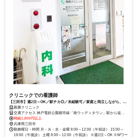
クリニックでの看護師
【三田市】週2日～OK／駅チカ◎／未経験可／家庭と両立しながら、資
格を活かして地域に貢献しませんか？
殿勝クリニック
交通アクセス 神戸電鉄公園都市線「南ウッディタウン」駅から徒歩1
分 ※車通勤OK
時給1,800円以上
兵庫県三田市
勤務曜日・時間 月・火・水・金曜 8:00～12:00（午前診） 15:00～
19:00（午後診） 土曜 8:00～12:00（午前診） ※週2日～OK ※Wワー