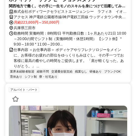
関西地方で働く。その手に一生モノのスキルを身につけて活躍してみま
せんか。
株式会社ボディワークセラピストエージェンシー ラフィネ イオン
三田ウッディタウン店
アクセス 神戸電鉄公園都市線/神戸電鉄三田線 ウッディタウン中央徒
歩約6分、神戸電鉄公園都市線 南ウッディタウン西口徒歩約11分、Ｊ
月給223,000円～350,000円
Ｒ福知山線〔宝塚線〕 新三田徒歩約31分 最寄駅：ウッディタウン中
兵庫県三田市
央駅
勤務時間 実働時間：8時間/日 平均勤務日数：1ヶ月あたり21日 10:00
～20:00の間でシフト制（実働8時間・休憩1時間） 【シフト例】 *
9:00～18:00 * 11:00～20:00...
仕事内容 ＜お仕事内容＞ ボディケアやリフレクソロジーをメイン
に、お客様のお疲れの部位をゆっくりもみほぐし。 その手一つでお
客様に最高の癒やしの時間をご提供します。 「肩が軽くなった。あ
りがとう。」 ...
業界未経験者歓迎
経験不問
交通費全額支給
残業なし
研修あり
ブランクOK
育休あり
シフト制
寮・社宅あり
アルバイト・パート