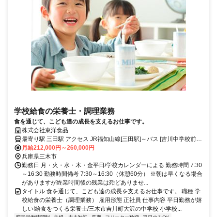
学校給食の栄養士・調理業務
食を通じて、こども達の成長を支えるお仕事です。
株式会社東洋食品
最寄り駅 三田駅 アクセス JR福知山線[三田駅]～バス [吉川中学校前
駅]バス停下車～徒歩3分
月給212,000円～260,000円
兵庫県三木市
勤務日 月・火・水・木・金平日/学校カレンダーによる 勤務時間 7:30
～16:30 勤務時間備考 7:30～16:30（休憩60分） ※朝は早くなる場合
がありますが終業時間後の残業は殆どありませ...
タイトル 食を通じて、こども達の成長を支えるお仕事です。 職種 学
校給食の栄養士（調理業務） 雇用形態 正社員 仕事内容 平日勤務が嬉
しい!給食をつくる栄養士/三木市吉川町大沢の中学校 小学校...