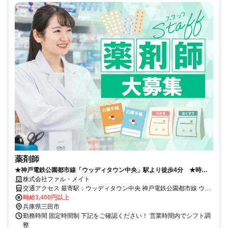
薬剤師
★神戸電鉄公園都市線「ウッディタウン中央」駅より徒歩4分 ★時給
3400円
株式会社ファル・メイト
交通アクセス 最寄駅：ウッディタウン中央 神戸電鉄公園都市線 ウッ
ディタウン中央駅 徒歩15分
時給3,400円以上
兵庫県三田市
勤務時間 固定時間制 下記をご確認ください！ 営業時間内でシフト調
整