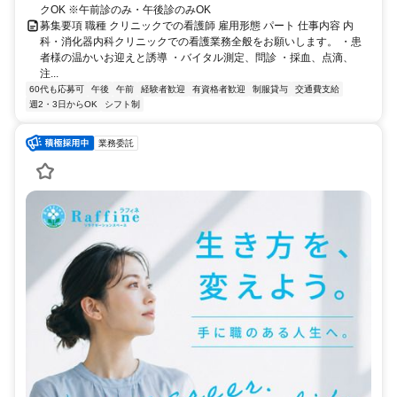
クOK ※午前診のみ・午後診のみOK
募集要項 職種 クリニックでの看護師 雇用形態 パート 仕事内容 内
科・消化器内科クリニックでの看護業務全般をお願いします。 ・患
者様の温かいお迎えと誘導 ・バイタル測定、問診 ・採血、点滴、
注...
60代も応募可
午後
午前
経験者歓迎
有資格者歓迎
制服貸与
交通費支給
週2・3日からOK
シフト制
業務委託