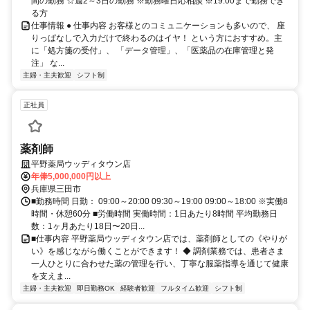
間の勤務 ☆週2～3日の勤務 ※勤務曜日応相談 ※19:00まで勤務でき
る方
仕事情報 ● 仕事内容 お客様とのコミュニケーションも多いので、 座
りっぱなしで入力だけで終わるのはイヤ！ という方におすすめ。主
に「処方箋の受付」、 「データ管理」、「医薬品の在庫管理と発
注」 な...
主婦・主夫歓迎
シフト制
正社員
薬剤師
平野薬局ウッディタウン店
年俸5,000,000円以上
兵庫県三田市
■勤務時間 日勤： 09:00～20:00 09:30～19:00 09:00～18:00 ※実働8
時間・休憩60分 ■労働時間 実働時間：1日あたり8時間 平均勤務日
数：1ヶ月あたり18日〜20日...
■仕事内容 平野薬局ウッディタウン店では、薬剤師としての《やりが
い》を感じながら働くことができます！ ◆ 調剤業務では、患者さま
一人ひとりに合わせた薬の管理を行い、丁寧な服薬指導を通じて健康
を支えま...
主婦・主夫歓迎
即日勤務OK
経験者歓迎
フルタイム歓迎
シフト制