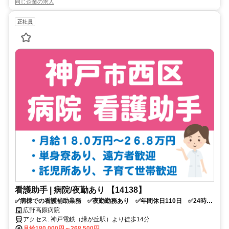
同じ企業の求人
正社員
看護助手 | 病院/夜勤あり 【14138】
✅病棟での看護補助業務 ✅夜勤勤務あり ✅年間休日110日 ✅24時間
託児施設完備 ✅単身寮あり（職員寮や家賃補助）・車通勤可 ✅応募
広野高原病院
条件：介護系資格をお持ちの方
アクセス: 神戸電鉄（緑が丘駅）より徒歩14分
月給180,000円～268,500円