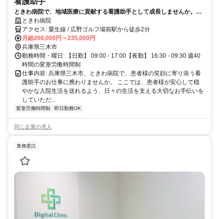
看護助手
ときわ病院で、地域医療に貢献する看護助手として成長しませんか。未
経験でも先輩がしっかりサポートし、あなたらしく輝ける環境です。
ときわ病院
アクセス: 粟生線 / 広野ゴルフ場前駅から徒歩2分
月給200,000円～235,000円
兵庫県三木市
勤務時間・曜日: 【日勤】 09:00 - 17:00【夜勤】 16:30 - 09:30 週40
時間の変形労働時間制
仕事内容: 兵庫県三木市、ときわ病院で、患者様の笑顔に寄り添う看
護助手のお仕事に携わりませんか。 ここでは、患者様が安心して穏
やかな入院生活を送れるよう、日々の生活を支える大切なお手伝いを
していただ...
変形労働時間制
即日勤務OK
同じ企業の求人
業務委託