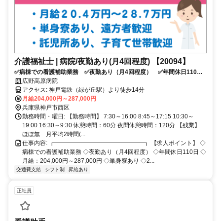
介護福祉士 | 病院/夜勤あり(月4回程度) 【20094】
✅病棟での看護補助業務 ✅夜勤あり（月4回程度） ✅年間休日110
日 ✅月給：204,000円～287,000円 ✅単身寮あり ✅24時間 託児所あ
広野高原病院
り ✅車通勤可 ✅応募条件：介護系資格をお持ちの方
アクセス: 神戸電鉄（緑が丘駅）より徒歩14分
月給204,000円～287,000円
兵庫県神戸市西区
勤務時間・曜日: 【勤務時間】 7:30～16:00 8:45～17:15 10:30～
19:00 16:30～9:30 休憩時間：60分 夜間休憩時間：120分 【残業】
ほぼ無 月平均2時間(...
仕事内容: ┏━━━━━━━━━━━━━━━┓ 【求人ポイント】 ◇
病棟での看護補助業務 ◇夜勤あり（月4回程度） ◇年間休日110日 ◇
月給：204,000円～287,000円 ◇単身寮あり ◇2...
交通費支給
シフト制
昇給あり
正社員