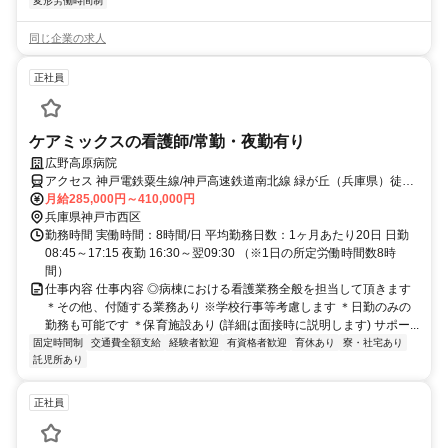
変形労働時間制
同じ企業の求人
正社員
ケアミックスの看護師/常勤・夜勤有り
広野高原病院
アクセス 神戸電鉄粟生線/神戸高速鉄道南北線 緑が丘（兵庫県）徒歩
約13分、神戸電鉄粟生線/神戸高速鉄道南北線 押部谷徒歩約17分、神
月給285,000円～410,000円
戸電鉄粟生線/神戸高速鉄道南北線 広野ゴルフ場前徒歩約21分
兵庫県神戸市西区
勤務時間 実働時間：8時間/日 平均勤務日数：1ヶ月あたり20日 日勤
08:45～17:15 夜勤 16:30～翌09:30 （※1日の所定労働時間数8時
間）
仕事内容 仕事内容 ◎病棟における看護業務全般を担当して頂きます
＊その他、付随する業務あり ※学校行事等考慮します ＊日勤のみの
勤務も可能です ＊保育施設あり (詳細は面接時に説明します) サポー...
固定時間制
交通費全額支給
経験者歓迎
有資格者歓迎
育休あり
寮・社宅あり
託児所あり
正社員