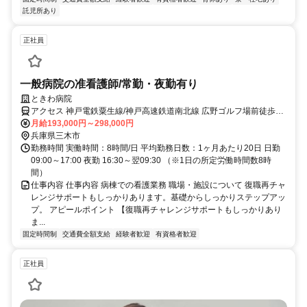
託児所あり
正社員
一般病院の准看護師/常勤・夜勤有り
ときわ病院
アクセス 神戸電鉄粟生線/神戸高速鉄道南北線 広野ゴルフ場前徒歩約
4分、神戸電鉄粟生線/神戸高速鉄道南北線 緑が丘（兵庫県）徒歩約
月給193,000円～298,000円
12分、神戸電鉄粟生線/神戸高速鉄道南北線 志染西改札口徒歩約23分
兵庫県三木市
勤務時間 実働時間：8時間/日 平均勤務日数：1ヶ月あたり20日 日勤
09:00～17:00 夜勤 16:30～翌09:30 （※1日の所定労働時間数8時
間）
仕事内容 仕事内容 病棟での看護業務 職場・施設について 復職再チャ
レンジサポートもしっかりあります。基礎からしっかりステップアッ
プ。 アピールポイント 【復職再チャレンジサポートもしっかりあり
ま...
固定時間制
交通費全額支給
経験者歓迎
有資格者歓迎
正社員