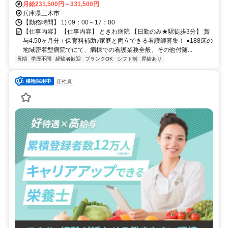
月給231,500円～331,500円
兵庫県三木市
【勤務時間】 1) 09：00～17：00
【仕事内容】 【仕事内容】 ときわ病院 【日勤のみ★駅徒歩3分】 賞
与4.50ヶ月分＋保育料補助♪家庭と両立できる看護師募集！ ●188床の
地域密着型病院でにて、病棟での看護業務全般、その他付随...
長期
学歴不問
経験者歓迎
ブランクOK
シフト制
昇給あり
正社員