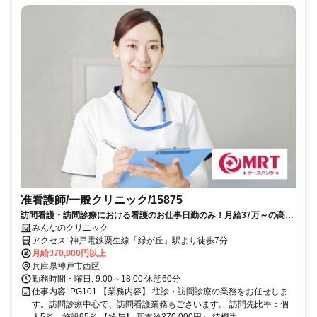
准看護師/一般クリニック/15875
訪問看護・訪問診療における看護のお仕事日勤のみ！月給37万～の高給
与求人♪月21日シフト★駅チカ・マイカー通勤可◎
みんなのクリニック
アクセス: 神戸電鉄粟生線「緑が丘」駅より徒歩7分
月給370,000円以上
兵庫県神戸市西区
勤務時間・曜日: 9:00～18:00 休憩60分
仕事内容: PG101 【業務内容】 往診・訪問診療の業務をお任せしま
す。訪問診療中心で、訪問看護業務もございます。 訪問先比率：個