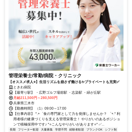
管理栄養士/常勤/病院・クリニック
【オススメ求人⭐️】生活リズムを崩さず働ける✨プライベートも充実✅️
ときわ病院
【最寄り駅】 ・広野ゴルフ場前駅 ・志染駅 ・緑が丘駅
月給211,500円～280,500円
兵庫県三木市
【勤務時間】 （1）09:00～17:00
【仕事内容】 *.+゜食の専門家として力を発揮しませんか？ ゜+.* 利
用者様の健康づくりを支える管理栄養士！ やりがいのあるポジショ
ンで積極採用中です♪ *⭐️こんなやりがいがあります⭐️* ✅️...
長期
フリーター歓迎
大量募集
学歴不問
経験者歓迎
ブランクOK
シフト制