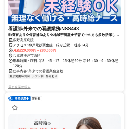
看護師/外来での看護業務/NSS443
独身寮あり☆保育補助あり☆地域密着型★子育て中の方も多数活躍して
おり子育てに理解のある病院です◎
広野高原病院
アクセス: 神戸電鉄粟生線 緑が丘駅 徒歩14分
月給220,000円～280,000円
兵庫県神戸市西区
勤務時間・曜日: ①8：45～17：15 休憩60分 ②16：30～9：30 休憩
120分
仕事内容: 外来での看護業務全般
変形労働時間制
シフト制
昇給あり
同じ企業の求人
正社員