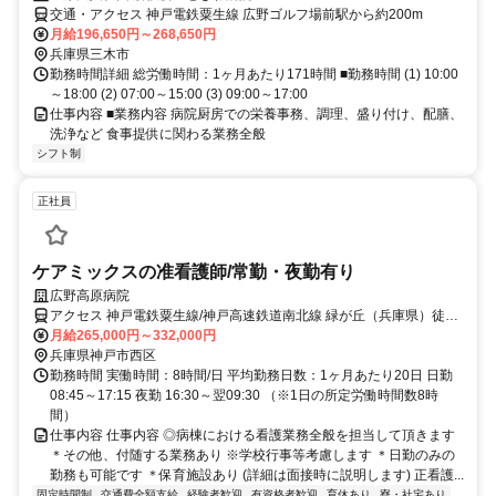
交通・アクセス 神戸電鉄粟生線 広野ゴルフ場前駅から約200m
月給196,650円～268,650円
兵庫県三木市
勤務時間詳細 総労働時間：1ヶ月あたり171時間 ■勤務時間 (1) 10:00
～18:00 (2) 07:00～15:00 (3) 09:00～17:00
仕事内容 ■業務内容 病院厨房での栄養事務、調理、盛り付け、配膳、
洗浄など 食事提供に関わる業務全般
シフト制
正社員
ケアミックスの准看護師/常勤・夜勤有り
広野高原病院
アクセス 神戸電鉄粟生線/神戸高速鉄道南北線 緑が丘（兵庫県）徒歩
約13分、神戸電鉄粟生線/神戸高速鉄道南北線 押部谷徒歩約17分、神
月給265,000円～332,000円
戸電鉄粟生線/神戸高速鉄道南北線 広野ゴルフ場前徒歩約21分
兵庫県神戸市西区
勤務時間 実働時間：8時間/日 平均勤務日数：1ヶ月あたり20日 日勤
08:45～17:15 夜勤 16:30～翌09:30 （※1日の所定労働時間数8時
間）
仕事内容 仕事内容 ◎病棟における看護業務全般を担当して頂きます
＊その他、付随する業務あり ※学校行事等考慮します ＊日勤のみの
勤務も可能です ＊保育施設あり (詳細は面接時に説明します) 正看護...
固定時間制
交通費全額支給
経験者歓迎
有資格者歓迎
育休あり
寮・社宅あり