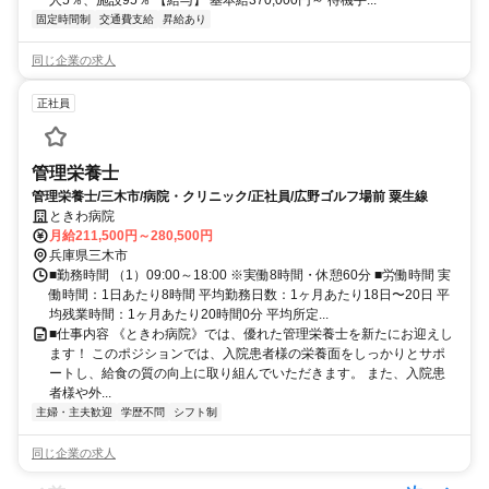
人5％、施設95％ 【給与】 基本給370,000円～ 待機手...
固定時間制
交通費支給
昇給あり
同じ企業の求人
正社員
管理栄養士
管理栄養士/三木市/病院・クリニック/正社員/広野ゴルフ場前 粟生線
ときわ病院
月給211,500円～280,500円
兵庫県三木市
■勤務時間 （1）09:00～18:00 ※実働8時間・休憩60分 ■労働時間 実
働時間：1日あたり8時間 平均勤務日数：1ヶ月あたり18日〜20日 平
均残業時間：1ヶ月あたり20時間0分 平均所定...
■仕事内容 《ときわ病院》では、優れた管理栄養士を新たにお迎えし
ます！ このポジションでは、入院患者様の栄養面をしっかりとサポ
ートし、給食の質の向上に取り組んでいただきます。 また、入院患
者様や外...
主婦・主夫歓迎
学歴不問
シフト制
同じ企業の求人