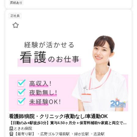
昇給あり
正社員
看護師/病院・クリニック/夜勤なし/車通勤OK
【日勤のみ⭐駅徒歩3分】賞与4.50ヶ月分＋保育料補助✨家庭と両立でき
る看護師募集❗️
ときわ病院
【最寄り駅】 ・広野ゴルフ場前駅 ・緑が丘駅 ・志染駅