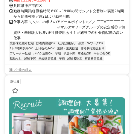
丘駅」行 「広野高原病院前」下車
時給1,116円～1,200円
兵庫県神戸市西区
勤務時間詳細 勤務時間 6:00～19:00の間でシフト交替制 ✅実働2時間
から勤務可能 ✅週2日より勤務可能
仕事内容 ＼＼✨この求人のアピールポイント✨／／ ￣￣V￣￣￣￣￣
￣￣￣￣￣￣￣￣￣￣￣￣ ✅マルタマフーズグループの安定感◎ ✅無
資格・未経験大歓迎♪正社員登用あり！ ✅施設での社会貢献度の高い
仕事...
業界未経験者歓迎
扶養内勤務OK
社員登用あり
副業・WワークOK
1日4時間以内OK
土日祝のみOK
主婦・主夫歓迎
資格取得支援あり
フリーター歓迎
バイク通勤OK
早朝
学歴不問
車通勤OK
平日のみOK
転勤なし
経験不問
未経験者歓迎
午前
経験者歓迎
有資格者歓迎
同じ企業の求人
正社員