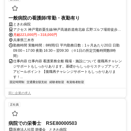
一般病院の看護師/常勤・夜勤有り
ときわ病院
アクセス 神戸電鉄粟生線/神戸高速鉄道南北線 広野ゴルフ場前徒歩約
4分、神戸電鉄粟生線/神戸高速鉄道南北線 緑が丘（兵庫県）徒歩約
月給223,000円～318,000円
12分、神戸電鉄粟生線/神戸高速鉄道南北線 志染西改札口徒歩約23分
兵庫県三木市
勤務時間 実働時間：8時間/日 平均勤務日数：1ヶ月あたり20日 日勤
09:00～17:00 夜勤 16:30～翌09:30 （※1日の所定労働時間数8時
間）
仕事内容 仕事内容 看護業務全般 職場・施設について 復職再チャレン
ジサポートもしっかりあります。基礎からしっかりステップアップ。
アピールポイント 【復職再チャレンジサポートもしっかりありま
す！...
固定時間制
交通費全額支給
経験者歓迎
有資格者歓迎
同じ企業の求人
正社員
病院での栄養士 RSE80000503
医療法人社団 朋優会 ときわ病院