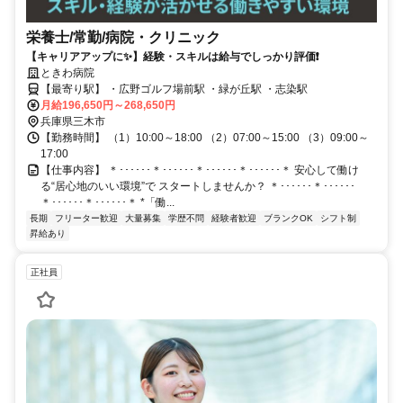
栄養士/常勤/病院・クリニック
【キャリアアップに✨】経験・スキルは給与でしっかり評価❗️
ときわ病院
【最寄り駅】 ・広野ゴルフ場前駅 ・緑が丘駅 ・志染駅
月給196,650円～268,650円
兵庫県三木市
【勤務時間】 （1）10:00～18:00 （2）07:00～15:00 （3）09:00～
17:00
【仕事内容】 ＊･･････＊･･････＊･･････＊･･････＊ 安心して働け
る“居心地のいい環境”で スタートしませんか？ ＊･･････＊･･････
＊･･････＊･･････＊ *「働...
長期
フリーター歓迎
大量募集
学歴不問
経験者歓迎
ブランクOK
シフト制
昇給あり
正社員