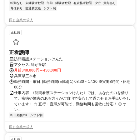
転勤なし
未経験者歓迎
午前
経験者歓迎
有資格者歓迎
夕方
賞与あり
育休あり
交通費支給
シフト制
同じ企業の求人
正社員
正看護師
訪問看護ステーションけんた
アクセス: 緑が丘駅
月給340,000円～450,000円
兵庫県三木市
勤務時間・曜日: [勤務時間(日勤)] 1) 08:30～17:30 ※実働8時間・休憩
60分
仕事内容: 《訪問看護ステーションけんた》では、あなたの力を借り
て、疾病や障害のある方々がご自宅で安心して過ごせるお手伝いをし
ています！ ☆ 直行・直帰が可能で、勤務時間も柔軟に対応！ ◎ オ
ン...
即日勤務OK
シフト制
同じ企業の求人
正社員