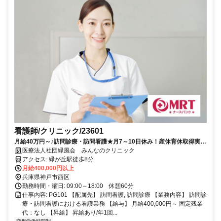
看護師/クリニック/23601
月給40万円～♪訪問診療・訪問看護★月7～10日休み！産休育休取得実績
あり★駅チカ・マイカー通勤可◎
医療法人社団緑風会 みんなのクリニック
アクセス: 緑が丘駅徒歩8分
月給400,000円以上
兵庫県神戸市西区
勤務時間・曜日: 09:00～18:00 休憩60分
仕事内容: PG101 【配属先】 訪問看護, 訪問診療 【業務内容】 訪問診
療・訪問看護における看護業務 【給与】 月給400,000円～ 固定残業
代：なし 【昇給】 昇給あり/年1回...