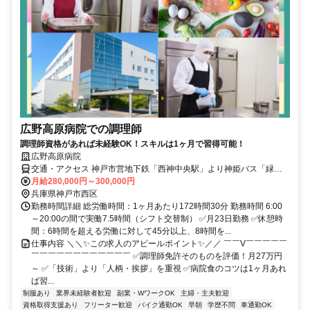
広野高原病院での調理師
調理師資格があれば未経験OK！スキルは1ヶ月で習得可能！
広野高原病院
交通・アクセス 神戸市営地下鉄「西神中央駅」より神姫バス「緑が
丘駅」行 「広野高原病院前」下車
月給280,000円～300,000円
兵庫県神戸市西区
勤務時間詳細 総労働時間：1ヶ月あたり172時間30分 勤務時間 6:00
～20:00の間で実働7.5時間（シフト交替制） ✅月23日勤務 ✅休憩時
間：6時間を超える労働に対して45分以上、8時間を...
仕事内容 ＼＼✨この求人のアピールポイント✨／／ ￣￣V￣￣￣￣￣
￣￣￣￣￣￣￣￣￣￣￣￣ ✅調理師免許そのものを評価！月27万円
～ ✅「技術」より「人柄・挨拶」を重視 ✅病院食のコツは1ヶ月あれ
ば習...
制服あり
業界未経験者歓迎
副業・WワークOK
主婦・主夫歓迎
資格取得支援あり
フリーター歓迎
バイク通勤OK
早朝
学歴不問
車通勤OK