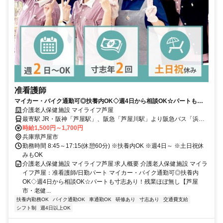
准看護師
マイカー・バイク通勤可◎扶養内OK◇週4日から相談OK☆パートも寸
志あり！残業ほぼ無し【芦屋市・老健・准看護師・日勤パート】
介護老人保健施設 マイライフ芦屋
最寄駅 JR・阪神「芦屋駅」、阪急「芦屋川駅」より阪急バス「浜風
大橋南」停車場下車すぐ
時給1,500円～1,700円
兵庫県芦屋市
勤務時間 8:45～17:15(休憩60分) ※扶養内OK ※週4日～ ※土日祝休
みもOK
介護老人保健施設 マイライフ芦屋 求人概要 介護老人保健施設 マイラ
イフ芦屋：准看護師/日勤パート マイカー・バイク通勤可◎扶養内
OK◇週4日から相談OK☆パートも寸志あり！残業ほぼ無し【芦屋
市・老健...
扶養内勤務OK
バイク通勤OK
車通勤OK
研修あり
寸志あり
交通費支給
シフト制
週4日以上OK