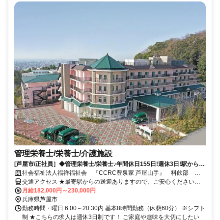
管理栄養士/栄養士/介護施設
[芦屋市/正社員］◆管理栄養士/栄養士♪年間休日155日!週休3日!駅から送
迎有！未経験可★無定年制
社会福祉法人福祥福祉会 『CCRC豊泉家 芦屋山手』 料飲部 豊
泉家グループ
交通アクセス ★最寄駅からの送迎ありますので、ご安心ください！
JR・阪神「芦屋」駅、阪急「芦屋川」駅よりバス5～20分 阪急バス
月給182,000円～230,000円
「前山公園」バス停降車 徒歩5分/阪急バス「甲南高校前」バス停降車
兵庫県芦屋市
徒歩10分 ※車通勤可
勤務時間・曜日 6:00～20:30内 基本8時間勤務（休憩60分） ※シフト
制 ★こちらの求人は週休3日制です！ ご家庭や趣味を大切にしたい