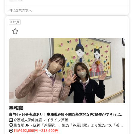
同じ企業の求人
正社員
事務職
賞与4ヶ月分実績あり！事務職経験不問◎基本的なPC操作ができれば
OK！残業ほぼなし★バイク通勤OK＆無料駐輪場あり！【芦屋市・老
介護老人保健施設 マイライフ芦屋
健・事務職・正職員】
最寄駅 JR・阪神「芦屋駅」、阪急「芦屋川駅」より阪急バス「浜風
大橋南」停車場下車すぐ
月給192,600円～218,600円