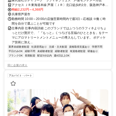
の仕事。手に職を身につけて、生き方を変えよう。
株式会社ボディワーク ラフィネプリュス 芦屋モンテメール店
アクセス ＪＲ東海道本線 芦屋〔ＪＲ〕北口徒歩約1分、阪急神戸本線
芦屋川南出口徒歩約11分、阪神本線/阪神なんば線 打出徒歩約15分 最
時給2,232円～4,368円
寄駅：芦屋駅
兵庫県芦屋市
勤務時間 10:00～20:00の店舗営業時間内で週3日～応相談 ※働く時
間を自分で選ぶことが可能です
仕事内容 仕事内容詳細 このブランドではふつうのラフィネよりちょ
っとだけ贅沢で、「『もっと』くつろげる至福のひとときを」をテー
マにアロマトリートメントメニューの導入もしています。 ボディケ
ア技術に加え...
業界未経験者歓迎
社員登用あり
主婦・主夫歓迎
資格取得支援あり
学歴不問
平日のみOK
経験不問
未経験者歓迎
経験者歓迎
有資格者歓迎
研修あり
ブランクOK
長期歓迎
駅近5分以内
週4日以上OK
同じ企業の求人
アルバイト・パート