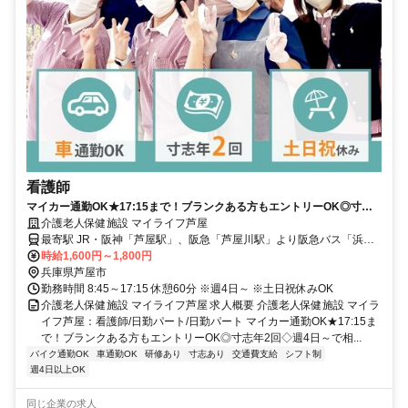
看護師
マイカー通勤OK★17:15まで！ブランクある方もエントリーOK◎寸志
年2回◇週4日～で相談OK☆【芦屋市・老健・看護師・日勤パート】
介護老人保健施設 マイライフ芦屋
最寄駅 JR・阪神「芦屋駅」、阪急「芦屋川駅」より阪急バス「浜風
大橋南」停車場下車すぐ
時給1,600円～1,800円
兵庫県芦屋市
勤務時間 8:45～17:15 休憩60分 ※週4日～ ※土日祝休みOK
介護老人保健施設 マイライフ芦屋 求人概要 介護老人保健施設 マイラ
イフ芦屋：看護師/日勤パート/日勤パート マイカー通勤OK★17:15ま
で！ブランクある方もエントリーOK◎寸志年2回◇週4日～で相...
バイク通勤OK
車通勤OK
研修あり
寸志あり
交通費支給
シフト制
週4日以上OK
同じ企業の求人