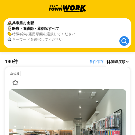
兵庫県
兵庫県
打出駅
打出駅
医療・看護師・薬剤師すべて
医療・看護師・薬剤師すべて
特徴/給与/雇用形態を選択してください
キーワードを選択してください
190件
条件保存
関連度順
正社員