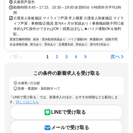
兵庫県芦屋市
勤務時間 8:45～17:15、10:30～19:00 休憩60分 ※時間外月平均1時
間
介護老人保健施設 マイライフ芦屋 求人概要 介護老人保健施設 マイラ
イフ芦屋：事務職/正職員 賞与4ヶ月分実績あり！事務職経験不問◎基
本的なPC操作ができればOK！残業ほぼなし★バイク通勤OK＆無料
駐...
変形労働時間制
産休・育休取得実績あり
バイク通勤OK
車通勤OK
経験不問
社会保険完備
賞与あり
育休あり
交通費支給
昇給あり
賞与年2回あり
前へ
次へ
1
2
3
4
5
この条件の新着求人を受け取る
兵庫県 / 打出駅
医療・看護師・薬剤師すべて
「LINEで受け取る」では、新着求人のほか、おすすめ情報なども配信しま
す。
詳しくはこちら
LINEで受け取る
メールで受け取る