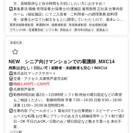
方、資格取得など自分時間を大切にしたい方におすすめ！
募集要項 職種 管理栄養士/栄養士/介護施設 雇用形態 正社員 仕事内容
ホーム（福祉施設）にてご入居者・ご利用者への調理業務 総料理
長・栄養士が立てた献立をもとに調理していただくので、基本レシ...
業界未経験者歓迎
車通勤OK
経験者歓迎
有資格者歓迎
社会保険完備
ブランクOK
交通費支給
シフト制
昇給あり
賞与年2回あり
送迎あり
派遣社員
NEW シニア向けマンションでの看護師_MXC14
残業ほぼなし！日払い可！経験者・未経験者も安心！/MXC14
株式会社マックスサポート
交通・アクセス 兵庫県芦屋市浜町
時給2,400円～2,600円
兵庫県芦屋市
勤務時間詳細 週2日～1日8時間 シフト制 時短や曜日固定などの希望
もご相談ください。 勤務時間例 早番 7:00～16:00 日勤 9:00～18:00
遅番 11:00～20:00 休憩時間1時...
仕事内容 アピールポイント 最短3日でお仕事開始！スピーディーでス
ムーズな転職 お仕事にブランクのある方も積極採用中 シフト制で週2
日～OK 平日のみOK／日勤のみ／曜日固定など働き方選べる 来社不
要...
シフト制