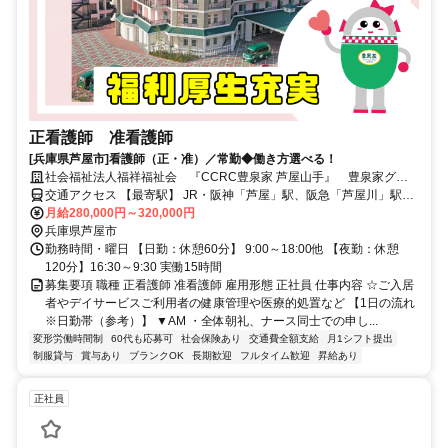
正看護師 准看護師
[兵庫県芦屋市]看護師（正・准）／常勤◆働き方選べる！
社会福祉法人福祥福祉会 『CCRC豊泉家 芦屋山手』 豊泉家グル
ープ
交通アクセス 【最寄駅】 JR・阪神「芦屋」駅、阪急「芦屋川」駅よ
りバス5～20分 阪急バス「前山公園」バス停降車 徒歩5分 / 阪急バス
月給280,000円～320,000円
「甲南高校前」バス停降車 徒歩10分 ※マイカー通勤OK ※バイク・
兵庫県芦屋市
自転車通勤OK
勤務時間・曜日 【日勤：休憩60分】 9:00～18:00他 【夜勤：休憩
120分】16:30～9:30 実働15時間
募集要項 職種 正看護師 准看護師 雇用形態 正社員 仕事内容 ☆ご入居
者やデイサービスご利用者の健康管理や医療的処置など 【1日の流れ
※日勤帯（参考）】 ▼AM ・全体朝礼、ナース同士での申し...
変形労働時間制
60代も応募可
社会保険あり
交通費全額支給
月1シフト提出
制服貸与
賞与あり
ブランクOK
長期歓迎
フルタイム歓迎
昇給あり
正社員