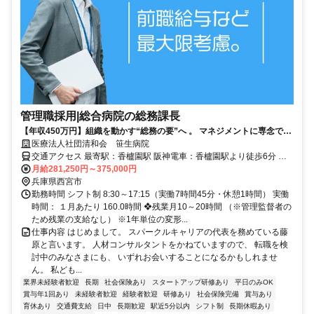
管理職採用|総合病院の総務課長
【年収450万円】組織を動かす“総務の要”へ 。 マネジメントに専念でき
る◎医療法人ならではの厚待遇であなたのキャリアを正当に評価しま
医療法人社団清和会 笹生病院
す！
交通アクセス 最寄駅：香櫨園駅 阪神電車：香櫨園駅より徒歩6分 阪
急電車：夙川駅より徒歩15分 JR：さくら夙川駅より徒歩10分 阪神バ
月給281,250円～375,000円
兵庫県西宮市
ス：森具バス停より徒歩3分（尼崎芦屋線・西宮神戸線） ❖転勤なし
勤務時間 シフト制 8:30～17:15（実働7時間45分・休憩1時間） 実働
時間： １月あたり 160.0時間 ❖残業月10～20時間 （※管理監督者の
ため残業の支給なし） ※1年単位の変形...
仕事内容 はじめまして。 スパークルキャリアの代表を務めている藤
原と言います。 人材コンサルタントをかねていますので、 転職を検
討中のみなさまにも、 いずれお会いすることになるかもしれませ
ん。 私ども...
業界未経験者歓迎
長期
社会保険あり
スタートアップ研修あり
平日のみOK
賞与年1回あり
未経験者歓迎
経験者歓迎
研修あり
社会保険完備
賞与あり
育休あり
交通費支給
日中
長期歓迎
駅近5分以内
シフト制
長期休暇あり