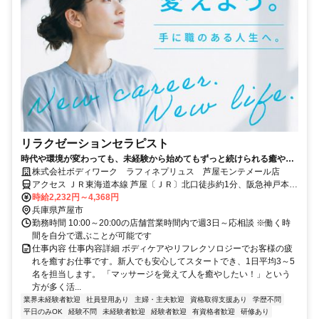
リラクゼーションセラピスト
時代や環境が変わっても、未経験から始めてもずっと続けられる癒やし
の仕事。手に職を身につけて、生き方を変えよう。
株式会社ボディワーク ラフィネプリュス 芦屋モンテメール店
アクセス ＪＲ東海道本線 芦屋〔ＪＲ〕北口徒歩約1分、阪急神戸本線
芦屋川南出口徒歩約11分、阪神本線/阪神なんば線 打出徒歩約15分 最
時給2,232円～4,368円
寄駅：芦屋駅
兵庫県芦屋市
勤務時間 10:00～20:00の店舗営業時間内で週3日～応相談 ※働く時
間を自分で選ぶことが可能です
仕事内容 仕事内容詳細 ボディケアやリフレクソロジーでお客様の疲
れを癒すお仕事です。新人でも安心してスタートでき、1日平均3～5
名を担当します。 「マッサージを覚えて人を癒やしたい！」という
方が多く活...
業界未経験者歓迎
社員登用あり
主婦・主夫歓迎
資格取得支援あり
学歴不問
平日のみOK
経験不問
未経験者歓迎
経験者歓迎
有資格者歓迎
研修あり