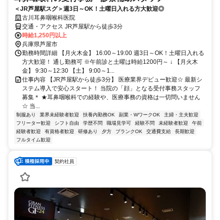
＜JR芦屋駅スグ＞週3日～OK！土曜日入れる方大歓迎◎
古川耳鼻咽喉科医院
交通・アクセス JR芦屋駅から徒歩3分
時給1,250円以上
兵庫県芦屋市
勤務時間詳細 【月火木金】 16:00～19:00 週3日～OK！土曜日入れる
方大歓迎！ 通し勤務可 ※午前診と土曜は時給1200円～ ↓ 【月火木
金】 9:30～12:30 【土】 9:00～1...
仕事内容 【JR芦屋駅から徒歩3分】 医療業界デビュー歓迎☆ 最新シ
ステム導入で安心スタート！ 当院の「顔」となる受付事務スタッフ
募集＊ ★耳鼻咽喉科での経験や、医療事務の資格は一切問いません
☆ 当...
制服あり
業界未経験者歓迎
扶養内勤務OK
副業・WワークOK
主婦・主夫歓迎
フリーター歓迎
シフト自由
学歴不問
職場見学可
経験不問
未経験者歓迎
午前
経験者歓迎
有資格者歓迎
研修あり
夕方
ブランクOK
交通費支給
長期歓迎
フルタイム歓迎
契約社員