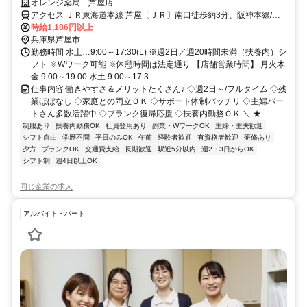
活躍中
オレンジ薬局 芦屋店
アクセス ＪＲ東海道本線 芦屋〔ＪＲ〕南口徒歩約3分、阪神本線/阪
神なんば線 打出徒歩約12分、阪急神戸本線 芦屋川南出口徒歩約14分
時給1,186円以上
JR神戸線「芦屋駅」から徒歩3分
兵庫県芦屋市
勤務時間 水土…9:00～17:30(L) ※週2日／週20時間未満（扶養内）シ
フト ※Wワーク可能 ※休憩時間は法定通り 【店舗営業時間】 月火木
金 9:00～19:00 水土 9:00～17:3...
仕事内容 働きやすさ＆メリットたくさん♪ ◇週2日～/フルタイム ◇残
業ほぼなし ◇家庭との両立ＯＫ ◇サポート体制バッチリ ◇主婦パー
トさん多数活躍中 ◇ブランク復帰応援 ◇扶養内勤務ＯＫ ＼ ★...
制服あり
扶養内勤務OK
社員登用あり
副業・WワークOK
主婦・主夫歓迎
シフト自由
学歴不問
平日のみOK
午前
経験者歓迎
有資格者歓迎
研修あり
夕方
ブランクOK
交通費支給
長期歓迎
駅近5分以内
週2・3日からOK
シフト制
週4日以上OK
同じ企業の求人
アルバイト・パート