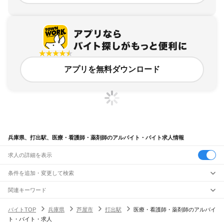
アプリを無料ダウンロード
兵庫県、打出駅、医療・看護師・薬剤師のアルバイト・バイト求人情報
求人の詳細を表示
条件を追加・変更して検索
市区町村を追加・変更
関連キーワード
完全在宅ワーク 全国
シール貼り 在宅
現在地周辺
ガチャガチャ
犬カフェ
兵庫県
駅を追加・変更
バイトTOP
兵庫県
芦屋市
打出駅
医療・看護師・薬剤師のアルバイ
兵庫県
すべて
ト・バイト・求人
神戸市
すべて
職種を追加・変更