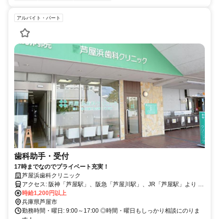
アルバイト・パート
歯科助手・受付
17時までなのでプライベート充実！
芦屋浜歯科クリニック
アクセス: 阪神「芦屋駅」、阪急「芦屋川駅」、JR「芦屋駅」より 阪
急バス「芦屋浜営業所」行き「シーサイドセンター」下車すぐ
時給1,200円以上
兵庫県芦屋市
勤務時間・曜日: 9:00～17:00 ◎時間・曜日もしっかり相談にのりま