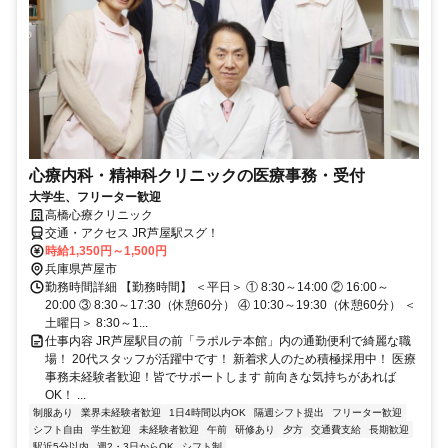
心療内科・精神科クリニックの医療事務・受付
大学生、フリーター歓迎
高橋心療クリニック
交通・アクセス JR芦屋駅スグ！
時給1,350円～1,500円
兵庫県芦屋市
勤務時間詳細 【勤務時間】 ＜平日＞ ① 8:30～14:00 ② 16:00～
20:00 ③ 8:30～17:30（休憩60分） ④ 10:30～19:30（休憩60分） ＜
土曜日＞ 8:30～1...
仕事内容 JR芦屋駅目の前「ラポルテ本館」内の通勤便利で綺麗な職
場！ 20代スタッフが活躍中です！ 新着求人のため積極採用中！ 医療
事務未経験者歓迎！皆でサポートします 前向きな気持ちがあれば
OK！ ...
制服あり
業界未経験者歓迎
1日4時間以内OK
隔週シフト提出
フリーター歓迎
シフト自由
学生歓迎
未経験者歓迎
午前
研修あり
夕方
交通費支給
長期歓迎
駅近5分以内
週2・3日からOK
シフト制