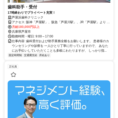
歯科助手・受付
17時終わりでプライベート充実！
芦屋浜歯科クリニック
アクセス: 阪神「芦屋駅」、阪急「芦屋川駅」、JR「芦屋駅」より 阪
急バス「芦屋浜営業所」行き「シーサイドセンター」下車すぐ
月給180,000円以上
兵庫県芦屋市
勤務時間・曜日: 9:00～17:00
仕事内容: 歯科受付および助手業務全般をお願いします。 患者様のカ
ウンセリングや診察を 一人ひとり丁寧に行っていますので、 あなた
にお手伝いしていただくことも多岐にわたりますが、 しっかり指...
固定時間制
交通費支給
昇給あり
正社員