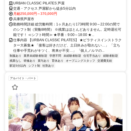
URBAN CLASSIC PILATES 芦屋
交通・アクセス 芦屋駅から徒歩5分以内
月給250,000円～370,000円
兵庫県芦屋市
勤務時間詳細 総労働時間：1ヶ月あたり173時間 9:00～22:00の間で
のシフト制（実働8時間） ※残業はほとんどありません。定時退社可
能です！ ≪シフト時間≫ ★早番：9:00～18:00 ★...
仕事内容 【URBAN CLASSIC PILATES】 ★ピラティスインストラク
ター大募集★ 「接客は好きだけど、土日休みが取れない…」 「立ち
仕事や手荒れがキツく、将来が不安…」 「個人ノルマの...
制服あり
業界未経験者歓迎
学歴不問
未経験者歓迎
住宅手当あり
経験者歓迎
残業なし
研修あり
賞与あり
育休あり
オープニングスタッフ
交通費支給
駅近5分以内
シフト制
社割あり
アルバイト・パート