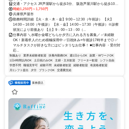
交通・アクセス JR芦屋駅から徒歩3分、 阪急芦屋川駅から徒歩10
分、阪神芦屋駅から徒歩15分
時給1,250円～1,750円
兵庫県芦屋市
勤務時間詳細 【火・水・木・金】9:00～12:30（午前診） 【火】
14:00～16:00（午後診） 【水・金】14:00～17:30（午後診）※診察
状況により前後あり 【土】9：00～13：00（...
仕事内容 ＼水曜か金曜どちらか夕方に入れる方を募集／ ✅未経験
OK！新着求人のため積極採用中 ✅日祝休み×午後診17時半まで◎ ✅
マルチタスクが好きな方にはピッタリなお仕事！ ■仕事内容 ・受付対
応...
制服あり
業界未経験者歓迎
扶養内勤務OK
週1日からOK
副業・WワークOK
1日4時間以内OK
土日祝のみOK
主婦・主夫歓迎
フリーター歓迎
シフト自由
学歴不問
職場見学可
経験不問
未経験者歓迎
経験者歓迎
有資格者歓迎
月1シフト提出
夕方
ブランクOK
交通費支給
業務委託