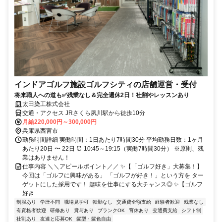
インドアゴルフ施設ゴルフシティの店舗運営・受付
将来職人への道も✅残業なし＆完全週休2日！社割やレッスンあり
太田染工株式会社
交通・アクセス JRさくら夙川駅から徒歩10分
月給220,000円～300,000円
兵庫県西宮市
勤務時間詳細 実働時間：1日あたり7時間30分 平均勤務日数：1ヶ月
あたり20日 〜 22日 ⏰ 10:45～19:15（実働7時間30分） ※原則、残
業はありません！
仕事内容 ＼＼アピールポイント／／ ✨【「ゴルフ好き」大募集！】
今回は「ゴルフに興味がある」 「ゴルフが好き！」という方を ター
ゲットにした採用です！ 趣味を仕事にする大チャンス◎ ✨【ゴルフ
好き...
制服あり
学歴不問
職場見学可
転勤なし
交通費全額支給
経験者歓迎
残業なし
有資格者歓迎
研修あり
賞与あり
ブランクOK
育休あり
交通費支給
シフト制
社割あり
友達と応募OK
髪型・髪色自由