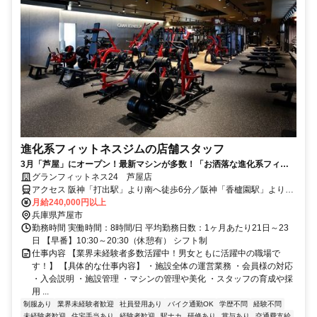
進化系フィットネスジムの店舗スタッフ
3月「芦屋」にオープン！最新マシンが多数！「お洒落な進化系フィッ
トネスジム」で社員募集！未経験歓迎！
グランフィットネス24 芦屋店
アクセス 阪神「打出駅」より南へ徒歩6分／阪神「香櫨園駅」より徒
歩17分
月給240,000円以上
兵庫県芦屋市
勤務時間 実働時間：8時間/日 平均勤務日数：1ヶ月あたり21日～23
日 【早番】10:30～20:30（休憩有） シフト制
仕事内容 【業界未経験者多数活躍中！男女ともに活躍中の職場で
す！】 【具体的な仕事内容】 ・施設全体の運営業務 ・会員様の対応
・入会説明 ・施設管理 ・マシンの管理や美化 ・スタッフの育成や採
用 ...
制服あり
業界未経験者歓迎
社員登用あり
バイク通勤OK
学歴不問
経験不問
未経験者歓迎
住宅手当あり
経験者歓迎
駅ナカ
研修あり
賞与あり
交通費支給