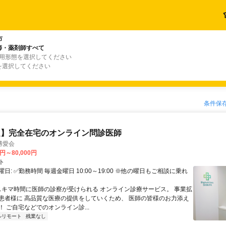
市
師・薬剤師すべて
雇用形態を選択してください
を選択してください
条件保
定】完全在宅のオンライン問診医師
博愛会
0円～80,000円
ト
日: ✅勤務時間 毎週金曜日 10:00～19:00 ※他の曜日もご相談に乗れ
 スキマ時間に医師の診察が受けられる オンライン診療サービス。 事業拡
患者様に 高品質な医療の提供をしていくため、 医師の皆様のお力添え
 ご自宅などでのオンライン診...
ルリモート
残業なし