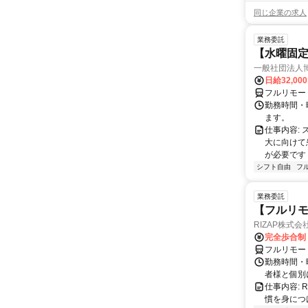
同じ企業の求人
業務委託
【水曜固
一般社団法人
日給32,00
フルリモー
勤務時間・曜
ます。
仕事内容:
大に向けて
が必要です！
シフト自由
フ
業務委託
【フルリモ
RIZAP株式会
完全歩合制
フルリモー
勤務時間・
者様と個別
仕事内容:
慣を身につ