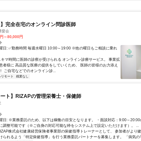
定】完全在宅のオンライン問診医師
博愛会
0円～80,000円
ト
日: ✅勤務時間 毎週水曜日 10:00～19:00 ※他の曜日もご相談に乗れ
 スキマ時間に医師の診察が受けられる オンライン診療サービス。 事業拡
患者様に 高品質な医療の提供をしていくため、 医師の皆様のお力添え
 ご自宅などでのオンライン診...
ルリモート
残業なし
ート】RIZAPの管理栄養士・保健師
社
ト
曜日: ※業務委託のため、以下は稼働の目安となります。 ・面談対応：9:00～20:0
に調整可能です（※ご自身の対応可能な枠をシステム上で設定いただけます）。 ...
 RIZAP株式会社健康経営保険者事業部の保健指導トレーナーとして、 参加者がより
けられるよう「特定保健指導」を行う業務委託パートナーを募集します。 「病気の手前