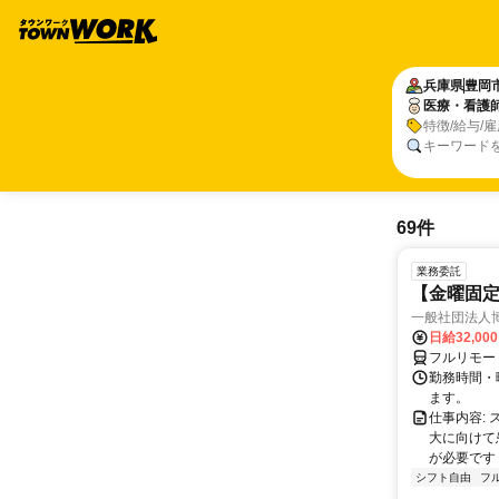
兵庫県
豊岡
医療・看護
特徴/給与/
キーワード
69件
業務委託
【金曜固
一般社団法人
日給32,00
フルリモー
勤務時間・曜
ます。
仕事内容:
大に向けて
が必要です！
シフト自由
フ