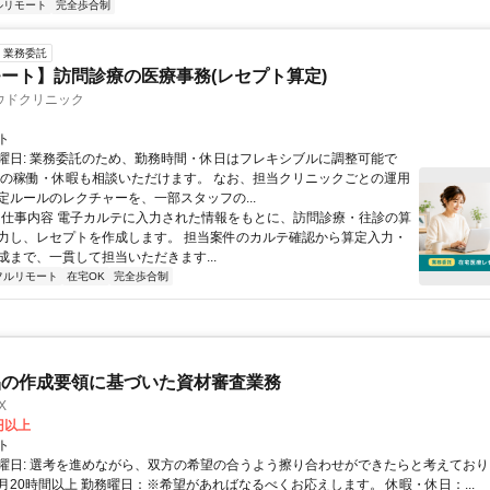
ルリモート
完全歩合制
業務委託
ート】訪問診療の医療事務(レセプト算定)
ウドクリニック
ト
曜日: 業務委託のため、勤務時間・休日はフレキシブルに調整可能で
祝の稼働・休暇も相談いただけます。 なお、担当クリニックごとの運用
定ルールのレクチャーを、一部スタッフの...
 ■ 仕事内容 電子カルテに入力された情報をもとに、訪問診療・往診の算
力し、レセプトを作成します。 担当案件のカルテ確認から算定入力・
成まで、一貫して担当いただきます...
フルリモート
在宅OK
完全歩合制
品の作成要領に基づいた資材審査業務
X
0円以上
ト
曜日: 選考を進めながら、双方の希望の合うよう擦り合わせができたらと考えており
月20時間以上 勤務曜日：※希望があればなるべくお応えします。 休暇・休日：...