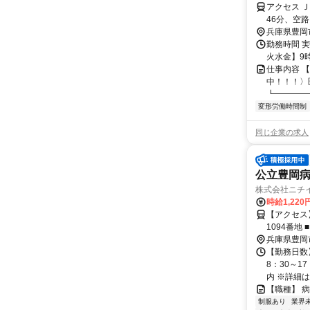
アクセス 
46分、空路
兵庫県豊岡
勤務時間 実
火水金】9時
仕事内容 
中！！！〉
┗━━━━━
変形労働時間制
同じ企業の求人
公立豊岡
株式会社ニチ
時給1,220
【アクセス】 山陰
1
兵庫県豊岡
【勤務日数
8：30～1
内 ※詳細は
【職種】 
制服あり
業界