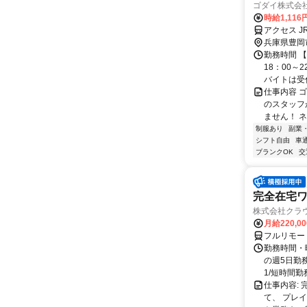
ゴダイ株式会社
時給1,116
アクセス J
兵庫県豊岡
勤務時間 【
18：00
バイトは受付
仕事内容 
のスタッフ
ません！ ネ
制服あり
副業
シフト自由
車
ブランクOK
交
完全在宅
株式会社クラ
月給220,0
フルリモー
勤務時間・曜
の週5日勤
1/短時間勤務
仕事内容:
て、 プレ