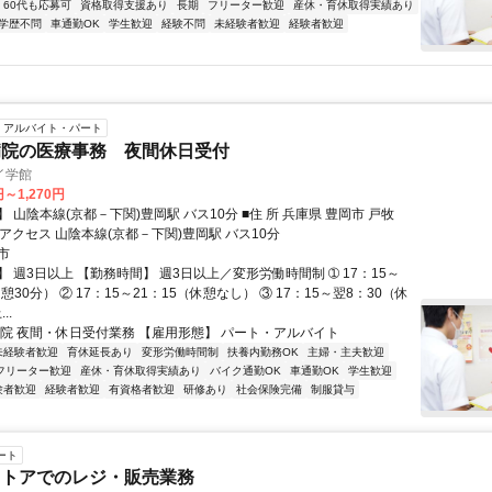
60代も応募可
資格取得支援あり
長期
フリーター歓迎
産休・育休取得実績あり
学歴不問
車通勤OK
学生歓迎
経験不問
未経験者歓迎
経験者歓迎
アルバイト・パート
病院の医療事務 夜間休日受付
イ学館
円～1,270円
本線(京都－下関)豊岡駅 バス10分 ■住 所 兵庫県 豊岡市 戸牧
094番地 ■アクセス 山陰本線(京都－下関)豊岡駅 バス10分
市
 週3日以上 【勤務時間】 週3日以上／変形労働時間制 ➀ 17：15～
休憩30分） ② 17：15～21：15（休憩なし） ③ 17：15～翌8：30（休
..
病院 夜間・休日受付業務 【雇用形態】 パート・アルバイト
未経験者歓迎
育休延長あり
変形労働時間制
扶養内勤務OK
主婦・主夫歓迎
フリーター歓迎
産休・育休取得実績あり
バイク通勤OK
車通勤OK
学生歓迎
験者歓迎
経験者歓迎
有資格者歓迎
研修あり
社会保険完備
制服貸与
ート
ストアでのレジ・販売業務