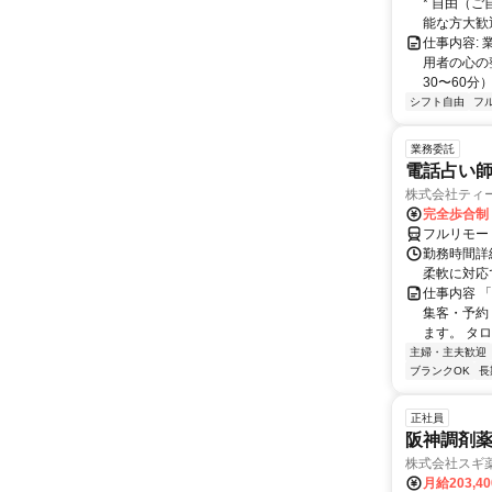
* 自由（
能な方大歓迎！
仕事内容:
用者の心の
30〜60分
シフト自由
フ
業務委託
電話占い師
株式会社ティ
完全歩合制
フルリモー
勤務時間詳細
柔軟に対応
仕事内容 
集客・予約
ます。 タロ
主婦・主夫歓迎
ブランクOK
長
正社員
阪神調剤薬
株式会社スギ
月給203,4