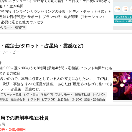
ご自身のスケジュールに合わせて対応可能） * 平日夜・土日祝の対応が可
 * 空き時間...
 業務内容 オンラインカウンセリングの提供（ビデオ・チャット形式） 利
整理や目標設定のサポート プラン作成・進捗管理 （1セッション：
） 必要に応じた他カウンセラ...
ルリモート
在宅OK
・鑑定士(タロット・占星術・霊感など)
ーワイ・ピー
ト
 9:00～翌２:00のうち8時間 (最短4時間～応相談) ＊シフト時間外にも
できる方歓迎
「占いの力で、本当に必要としている人の 支えになりたい。」 TYPは、
・決済・事務を すべて運営が担当。 あなたは“鑑定そのもの”に集中でき
ット・占星術・霊感など、...
フリーター歓迎
シフト自由
学歴不問
フルリモート
経験者歓迎
ネイルOK
期歓迎
完全歩合制
シフト制
ピアスOK
服装自由
ひげOK
髪型・髪色自由
局での調剤事務/正社員
薬局
00円～248,400円