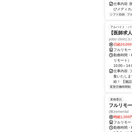
仕事内容:
びメディカル
シフト自由
フ
アルバイト・パ
【医師求人
yobo clini
日給24,00
フルリモー
勤務時間・曜
リモート） 
10:00～14:0
仕事内容:
集いたしま
給！ 【施設
変形労働時間制
業務委託
フルリモー
(株)remental
時給1,500
フルリモー
勤務時間・