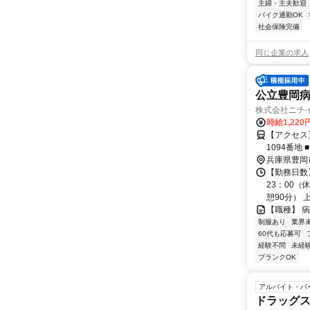
主婦・主夫歓迎
バイク通勤OK
社会保険完備
同じ企業の求人
公立豊岡
株式会社ニチ
時給1,220
【アクセス】 山陰
1
兵庫県豊岡
【勤務日数】
23：00（
憩90分） 上.
【職種】 
制服あり
業界
60代も応募可
経験不問
未経
ブランクOK
アルバイト・パ
ドラッグ