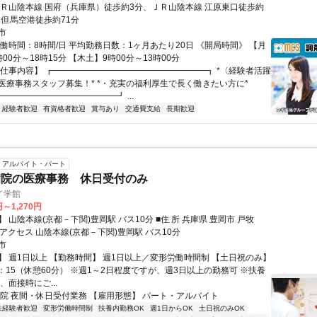
ＪＲ山陰本線 国府（兵庫県）徒歩約3分、ＪＲ山陰本線 江原東口徒歩約
 但馬空港徒歩約71分
市
働時間：8時間/日 平均勤務日数：1ヶ月あたり20日 《開局時間》 【月
00分～18時15分 【木土】9時00分～13時00分
【仕事内容】 ┏━━━━━━━━━━━━━━━━━━┓ *〈経験者活躍
医療事務スタッフ募集！* *・充実の福利厚生で長く働きたい方に*
━━━━━━━━━━━━━┛ ...
経験者歓迎
有資格者歓迎
賞与あり
交通費支給
長期歓迎
アルバイト・パート
病院の医療事務 休日受付のみ
イ学館
円～1,270円
本線(京都－下関)豊岡駅 バス10分 ■住 所 兵庫県 豊岡市 戸牧
094番地 ■アクセス 山陰本線(京都－下関)豊岡駅 バス10分
市
】 週1日以上 【勤務時間】 週1日以上／変形労働時間制 【土日祝のみ】
7：15（休憩60分） ※週1～2日程度ですが、週3日以上の勤務可 ※扶養
、面接時にご...
病院 夜間・休日受付業務 【雇用形態】 パート・アルバイト
未経験者歓迎
変形労働時間制
扶養内勤務OK
週1日からOK
土日祝のみOK