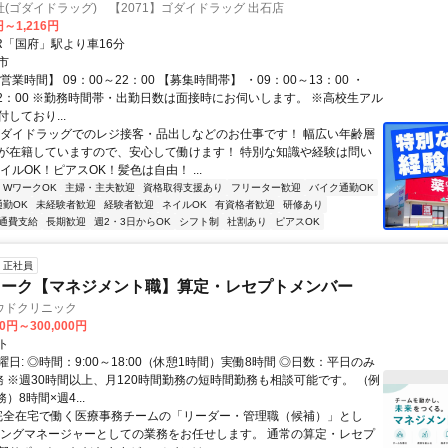
(ゴダイドラッグ) 【2071】ゴダイドラッグ 出石店
円～1,216円
R「国府」駅より車16分
市
営業時間】 09：00～22：00 【募集時間帯】 ・09：00～13：00 ・
～22：00 ※勤務時間帯・出勤日数は面接時にお伺いします。 ※高校生アル
しており...
ゴダイドラッグでのレジ接客・品出しなどのお仕事です！ 幅広い年齢層
が在籍していますので、安心して働けます！ 特別な知識や経験は問い
イルOK！ピアスOK！髪色は自由！ ...
・WワークOK
主婦・主夫歓迎
資格取得支援あり
フリーター歓迎
バイク通勤OK
通勤OK
未経験者歓迎
経験者歓迎
ネイルOK
有資格者歓迎
研修あり
通費支給
長期歓迎
週2・3日からOK
シフト制
社割あり
ピアスOK
正社員
ワーク【マネジメント職】算定・レセプトメンバー
ウドクリニック
00円～300,000円
ト
日: ◎時間：9:00～18:00（休憩1時間）実働8時間 ◎日数：平日のみ
務 ※週30時間以上、月120時間勤務の短時間勤務も相談可能です。 （例
）8時間×週4...
 完全在宅で働く医療事務チームの「リーダー・管理職（候補）」とし
イングマネージャーとしての業務をお任せします。 通常の算定・レセプ