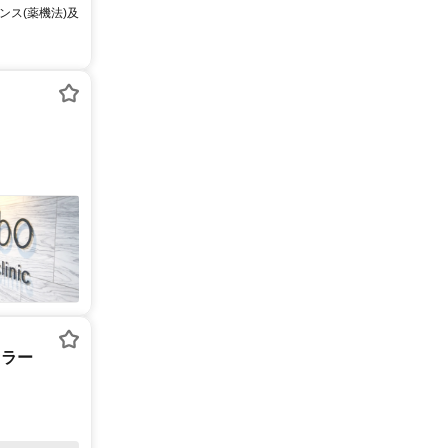
ス(薬機法)及
セラー