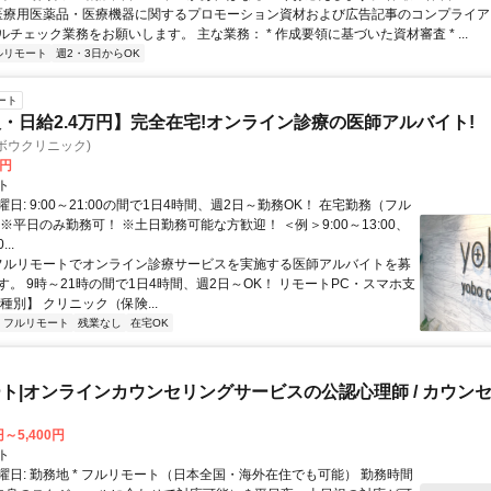
 医療用医薬品・医療機器に関するプロモーション資材および広告記事のコンプライアン
チェック業務をお願いします。 主な業務： * 作成要領に基づいた資材審査 * ...
ルリモート
週2・3日からOK
ート
・日給2.4万円】完全在宅!オンライン診療の医師アルバイト!
c(ヨボウクリニック)
0円
ト
日: 9:00～21:00の間で1日4時間、週2日～勤務OK！ 在宅勤務（フル
※平日のみ勤務可！ ※土日勤務可能な方歓迎！ ＜例＞9:00～13:00、
...
 フルリモートでオンライン診療サービスを実施する医師アルバイトを募
す。 9時～21時の間で1日4時間、週2日～OK！ リモートPC・スマホ支
種別】 クリニック（保険...
フルリモート
残業なし
在宅OK
ト|オンラインカウンセリングサービスの公認心理師 / カウン
円～5,400円
ト
曜日: 勤務地 * フルリモート（日本全国・海外在住でも可能） 勤務時間