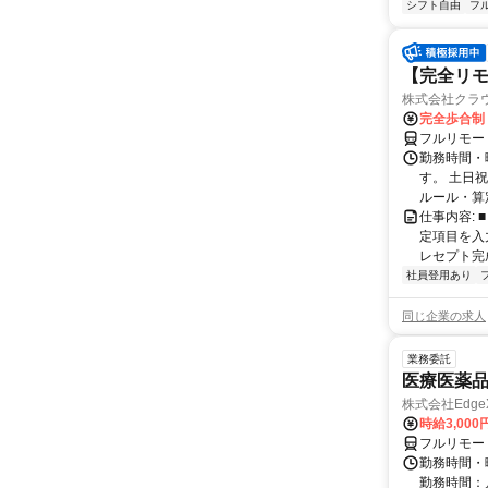
シフト自由
フ
【完全リモ
株式会社クラ
完全歩合制
フルリモー
勤務時間・
す。 土日
ルール・算
仕事内容:
定項目を入
レセプト完
社員登用あり
同じ企業の求人
業務委託
医療医薬
株式会社Edge
時給3,00
フルリモー
勤務時間・
勤務時間：