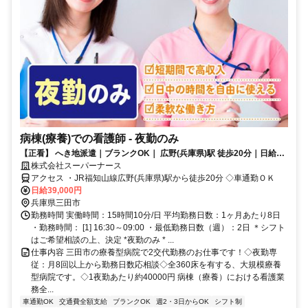
病棟(療養)での看護師 - 夜勤のみ
【正看】 へき地派遣｜ブランクOK｜ 広野(兵庫県)駅 徒歩20分｜日給
39,000円 週2日～
株式会社スーパーナース
アクセス ・JR福知山線広野(兵庫県)駅から徒歩20分 ◇車通勤ＯＫ
日給39,000円
兵庫県三田市
勤務時間 実働時間：15時間10分/日 平均勤務日数：1ヶ月あたり8日
・勤務時間： [1] 16:30～09:00 ・最低勤務日数（週）：2日 ＊シフト
はご希望相談の上、決定 *夜勤のみ * ...
仕事内容 三田市の療養型病院で2交代勤務のお仕事です！◇夜勤専
従：月8回以上から勤務日数応相談◇全360床を有する、大規模療養
型病院です。◇1夜勤あたり約40000円 病棟（療養）における看護業
務全...
車通勤OK
交通費全額支給
ブランクOK
週2・3日からOK
シフト制