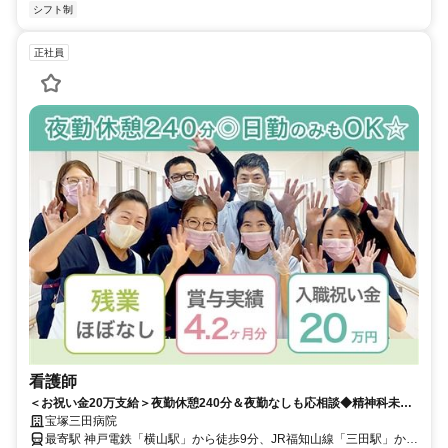
シフト制
正社員
看護師
＜お祝い金20万支給＞夜勤休憩240分＆夜勤なしも応相談◆精神科未経
験歓迎♪寮＆託児施設完備★賞与4.2ヶ月実績！残業ほぼなし＆有給消化
宝塚三田病院
ほぼ100％◇積極採用中【三田市、横山駅、精神科病院、看護師、正職
最寄駅 神戸電鉄「横山駅」から徒歩9分、JR福知山線「三田駅」から