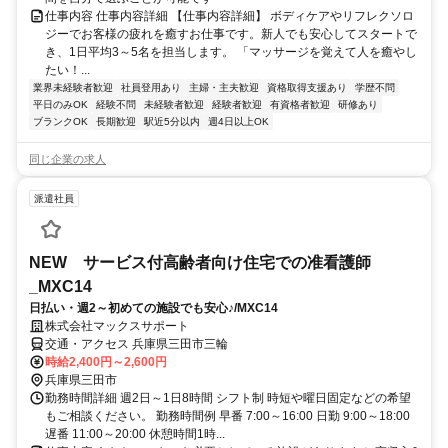
仕事内容 仕事内容詳細 【仕事内容詳細】 ボディケアやリフレクソロ
ジーでお客様の疲れを癒すお仕事です。新人でも安心してスタートで
き、1日平均3～5名を担当します。 「マッサージを覚えて人を癒やし
たい！...
業界未経験者歓迎
社員登用あり
主婦・主夫歓迎
資格取得支援あり
学歴不問
平日のみOK
経験不問
未経験者歓迎
経験者歓迎
有資格者歓迎
研修あり
ブランクOK
長期歓迎
駅近5分以内
週4日以上OK
同じ企業の求人
派遣社員
NEW サービス付高齢者向け住宅での准看護師
_MXC14
日払い・週2～初めての施設でも安心♪/MXC14
株式会社マックスサポート
交通・アクセス 兵庫県三田市三輪
時給2,400円～2,600円
兵庫県三田市
勤務時間詳細 週2日～1日8時間 シフト制 時短や曜日固定などの希望
もご相談ください。 勤務時間例 早番 7:00～16:00 日勤 9:00～18:00
遅番 11:00～20:00 休憩時間1時...