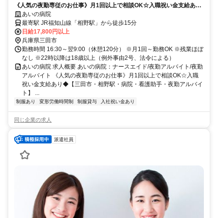
《人気の夜勤専従のお仕事》月1回以上で相談OK☆入職祝い金支給あり
◆【三田市・相野駅・病院・看護助手・夜勤アルバイト】
あいの病院
最寄駅 JR福知山線「相野駅」から徒歩15分
日給17,800円以上
兵庫県三田市
勤務時間 16:30～翌9:00（休憩120分） ※月1回～勤務OK ※残業ほぼ
なし ※22時以降は18歳以上（例外事由2号、法令による）
あいの病院 求人概要 あいの病院：ナースエイド/夜勤アルバイト/夜勤
アルバイト 《人気の夜勤専従のお仕事》月1回以上で相談OK☆入職
祝い金支給あり◆【三田市・相野駅・病院・看護助手・夜勤アルバイ
ト】 ...
制服あり
変形労働時間制
制服貸与
入社祝い金あり
同じ企業の求人
派遣社員