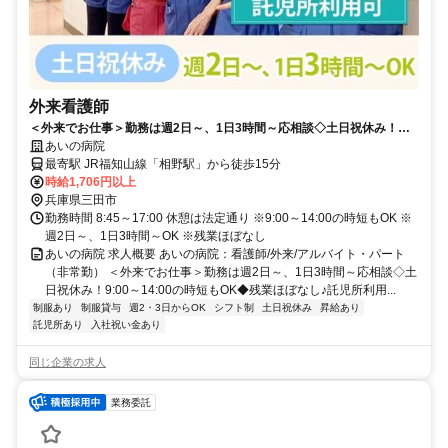
外来看護師
＜外来でお仕事＞勤務は週2日～、1日3時間～応相談◇土日祝休み！
9:00～14:00の時短もOK◆残業ほぼなし♪託児所利用可【三田市・相野
あいの病院
駅・病院/外来・看護師・非常勤】
最寄駅 JR福知山線「相野駅」から徒歩15分
時給1,706円以上
兵庫県三田市
勤務時間 8:45～17:00 休憩は法定通り ※9:00～14:00の時短もOK ※
週2日～、1日3時間～OK ※残業ほぼなし
あいの病院 求人概要 あいの病院：看護師/外来/アルバイト・パート
（非常勤） ＜外来でお仕事＞勤務は週2日～、1日3時間～応相談◇土
日祝休み！9:00～14:00の時短もOK◆残業ほぼなし♪託児所利用...
制服あり
制服貸与
週2・3日からOK
シフト制
土日祝休み
昇給あり
託児所あり
入社祝い金あり
同じ企業の求人
業務委託