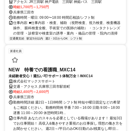
アクセス: JR三田駅 神戸電鉄 三田駅 神姫バス 三田駅
時給1,700円～1,750円
兵庫県三田市
勤務時間・曜日: 09:00〜18:00 時間応相談/シフト制
仕事内容: ■仕事内容 ・検査、補助 （視野検査、視力検査、検査機器
操作、 眼科検査全般、手術室での医師の補助） ・コンタクトレンズ
の管理 ・診察室や検査室の誘導・案内 ・備品の管理 ・院内の清掃
交通費支給
駅近5分以内
週2・3日からOK
シフト制
派遣社員
NEW 特養での看護職_MXC14
未経験者安心！週払い可!サポート体制万全！/MXC14
株式会社マックスサポート
交通・アクセス 兵庫県三田市駅前町
時給2,400円～2,600円
兵庫県三田市
勤務時間詳細 週2日～1日8時間 シフト制 時短や曜日固定などの希望
もご相談ください。 勤務時間例 早番 7:00～16:00 日勤 9:00～18:00
遅番 11:00～20:00 休憩時間1時...
仕事内容 あなたのスキルを必要としている職場があります！ 最短3日
でお仕事開始！ 高収入&働きやすさ重視のお仕事探し 理想の働き方を
お聞かせください。 週2日～/平日のみOK/日勤のみ/残業なし/即日...