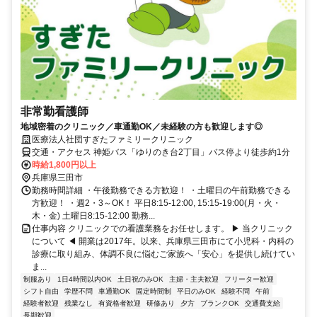
非常勤看護師
地域密着のクリニック／車通勤OK／未経験の方も歓迎します◎
医療法人社団すぎたファミリークリニック
交通・アクセス 神姫バス「ゆりのき台2丁目」バス停より徒歩約1分
時給1,800円以上
兵庫県三田市
勤務時間詳細 ・午後勤務できる方歓迎！ ・土曜日の午前勤務できる
方歓迎！ ・週2・3～OK！ 平日8:15-12:00, 15:15-19:00(月・火・
木・金) 土曜日8:15-12:00 勤務...
仕事内容 クリニックでの看護業務をお任せします。 ▶ 当クリニック
について ◀ 開業は2017年。以来、兵庫県三田市にて小児科・内科の
診療に取り組み、体調不良に悩むご家族へ「安心」を提供し続けてい
ま...
制服あり
1日4時間以内OK
土日祝のみOK
主婦・主夫歓迎
フリーター歓迎
シフト自由
学歴不問
車通勤OK
固定時間制
平日のみOK
経験不問
午前
経験者歓迎
残業なし
有資格者歓迎
研修あり
夕方
ブランクOK
交通費支給
長期歓迎