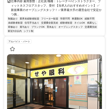
仕事内容 雇用形態：正社員 職種：トレーナー/インストラクター、フ
ィットネスフロアスタッフ、受付 【当求人のおすすめポイント】 ✅
新規事業のオープニングスタッフ！ ✅業界最大手の運営会社で安定か
つ挑...
制服あり
業界未経験者歓迎
フリーター歓迎
学歴不問
車通勤OK
経験不問
未経験者歓迎
住宅手当あり
交通費全額支給
経験者歓迎
ネイルOK
残業なし
研修あり
賞与あり
ブランクOK
育休あり
オープニングスタッフ
交通費支給
駅近5分以内
シフト制
アルバイト・パート