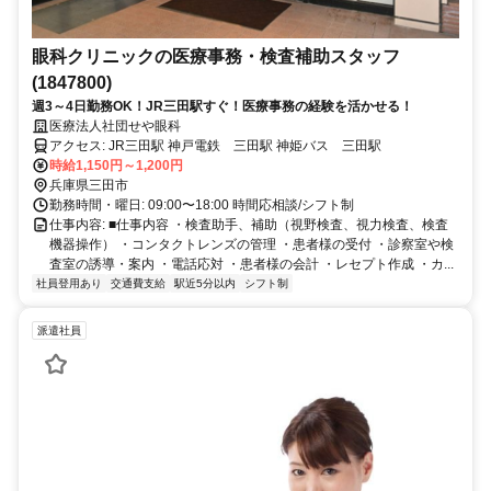
眼科クリニックの医療事務・検査補助スタッフ
(1847800)
週3～4日勤務OK！JR三田駅すぐ！医療事務の経験を活かせる！
医療法人社団せや眼科
アクセス: JR三田駅 神戸電鉄 三田駅 神姫バス 三田駅
時給1,150円～1,200円
兵庫県三田市
勤務時間・曜日: 09:00〜18:00 時間応相談/シフト制
仕事内容: ■仕事内容 ・検査助手、補助（視野検査、視力検査、検査
機器操作） ・コンタクトレンズの管理 ・患者様の受付 ・診察室や検
査室の誘導・案内 ・電話応対 ・患者様の会計 ・レセプト作成 ・カ...
社員登用あり
交通費支給
駅近5分以内
シフト制
派遣社員