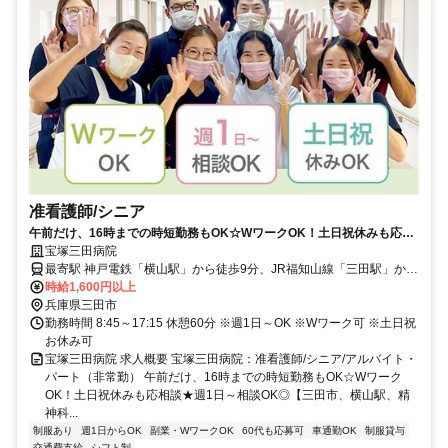
准看護師/シニア
午前だけ、16時までの時短勤務もOK☆WワークOK！土日祝休みも応相
談★週1日～相談OK◎【三田市、横山駅、精神科病院/病棟・デイ・ナイ
宝塚三田病院
ト・ケア、准看護師（シニア）、非常勤】
最寄駅 神戸電鉄「横山駅」から徒歩9分、JR福知山線「三田駅」から
送迎バス10分
時給1,600円以上
兵庫県三田市
勤務時間 8:45～17:15 休憩60分 ※週1日～OK ※Wワーク可 ※土日祝
お休み可
宝塚三田病院 求人概要 宝塚三田病院：准看護師/シニア/アルバイト・
パート（非常勤） 午前だけ、16時までの時短勤務もOK☆Wワーク
OK！土日祝休みも応相談★週1日～相談OK◎【三田市、横山駅、精
神科...
制服あり
週1日からOK
副業・WワークOK
60代も応募可
車通勤OK
制服貸与
交通費支給
シフト制