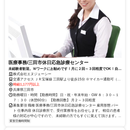
医療事務/三田市休日応急診療センター
未経験者歓迎。Ｗワークにお勧めです！月に２回～３回程度でOK！自動
車通勤ＯＫ！
株式会社エヌジェーシー
交通アクセス ＪＲ宝塚線 三田駅より徒歩15分 ※マイカー通勤可（病
院内駐車場利用可）
時給1,177円以上
兵庫県三田市
勤務曜日・時間 【勤務時間】 日・祝・年末年始・GW ８：３０～１
７：３０（休憩60分） 【勤務回数】 月２～３回程度
募集要項 職種 医療事務/三田市休日応急診療センター 雇用形態 パー
ト 仕事内容 休日診療所で、受付業務等をお任せします。 軽症の患者
様の対応が中心ですので、 未経験の方でもすぐに覚えて頂けます。...
変形労働時間制