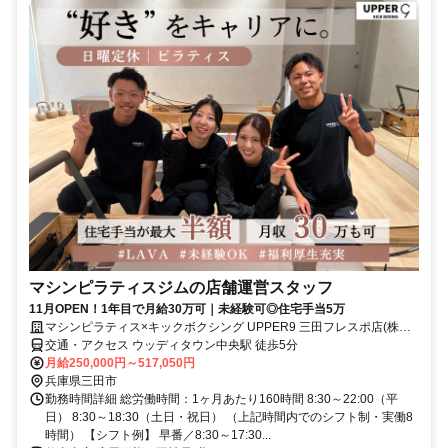
マシンピラティスジムの店舗運営スタッフ
11月OPEN！1年目で月給30万可｜未経験可◎住宅手当5万
マシンピラティス×キックボクシング UPPER9 三田フレスポ店(株式
会社LAVA International)
交通・アクセス ウッディタウン中央駅 徒歩5分
月給250,000円～517,050円
兵庫県三田市
勤務時間詳細 総労働時間：1ヶ月あたり160時間 8:30～22:00（平
日） 8:30～18:30（土日・祝日） （上記時間内でのシフト制・実働8
時間） 【シフト例】 早番／8:30～17:30...