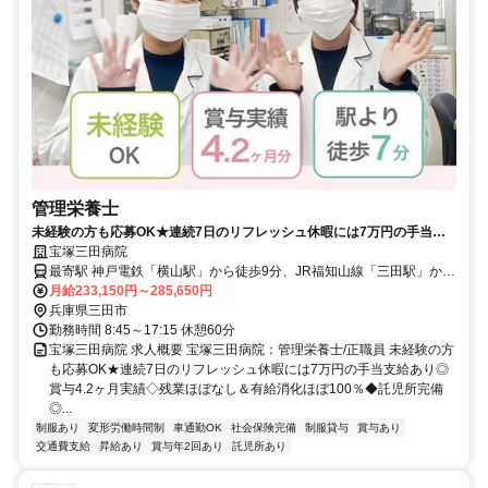
管理栄養士
未経験の方も応募OK★連続7日のリフレッシュ休暇には7万円の手当支
給あり◎賞与4.2ヶ月実績◇残業ほぼなし＆有給消化ほぼ100％◆託児所
宝塚三田病院
完備◎積極採用中【三田市、横山駅、病院、管理栄養士、正職員】
最寄駅 神戸電鉄「横山駅」から徒歩9分、JR福知山線「三田駅」から
送迎バス10分
月給233,150円～285,650円
兵庫県三田市
勤務時間 8:45～17:15 休憩60分
宝塚三田病院 求人概要 宝塚三田病院：管理栄養士/正職員 未経験の方
も応募OK★連続7日のリフレッシュ休暇には7万円の手当支給あり◎
賞与4.2ヶ月実績◇残業ほぼなし＆有給消化ほぼ100％◆託児所完備
◎...
制服あり
変形労働時間制
車通勤OK
社会保険完備
制服貸与
賞与あり
交通費支給
昇給あり
賞与年2回あり
託児所あり