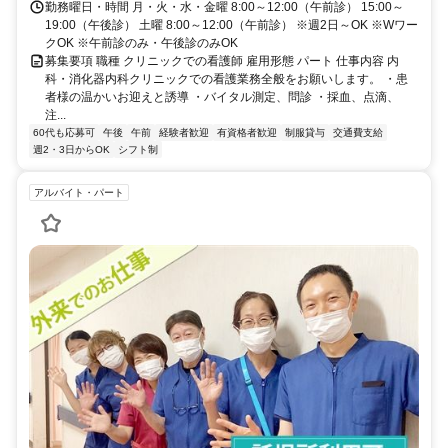
勤務曜日・時間 月・火・水・金曜 8:00～12:00（午前診） 15:00～
19:00（午後診） 土曜 8:00～12:00（午前診） ※週2日～OK ※Wワー
クOK ※午前診のみ・午後診のみOK
募集要項 職種 クリニックでの看護師 雇用形態 パート 仕事内容 内
科・消化器内科クリニックでの看護業務全般をお願いします。 ・患
者様の温かいお迎えと誘導 ・バイタル測定、問診 ・採血、点滴、
注...
60代も応募可
午後
午前
経験者歓迎
有資格者歓迎
制服貸与
交通費支給
週2・3日からOK
シフト制
アルバイト・パート