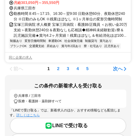
員】
送迎バス10分
月給303,050円～355,550円
兵庫県三田市
勤務時間 8:45～17:15、16:30～翌9:00 日勤休憩60分、夜勤休憩240
分 ※日勤のみもOK ※残業ほぼなし ※1ヶ月単位の変形労働時間制
宝塚三田病院 求人概要 宝塚三田病院：看護師/正職員 ＜お祝い金20万
支給＞夜勤休憩240分＆夜勤なしも応相談◆精神科未経験歓迎♪寮＆
託児施設完備★賞与4.2ヶ月実績！残業ほぼなし＆有給消化ほぼ100...
制服あり
変形労働時間制
車通勤OK
社会保険完備
制服貸与
賞与あり
ブランクOK
交通費支給
昇給あり
賞与年2回あり
寮・社宅あり
託児所あり
同じ企業の求人
前へ
次へ
1
2
3
4
5
この条件の新着求人を受け取る
兵庫県 / 三田市
医療・看護師・薬剤師すべて
「LINEで受け取る」では、新着求人のほか、おすすめ情報なども配信しま
す。
詳しくはこちら
LINEで受け取る