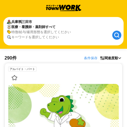
兵庫県
三田市
医療・看護師・薬剤師すべて
特徴/給与/雇用形態を選択してください
キーワードを選択してください
290件
条件保存
関連度順
アルバイト・パート