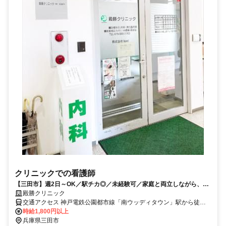
クリニックでの看護師
【三田市】週2日～OK／駅チカ◎／未経験可／家庭と両立しながら、資
格を活かして地域に貢献しませんか？
殿勝クリニック
交通アクセス 神戸電鉄公園都市線「南ウッディタウン」駅から徒歩1
分 ※車通勤OK
時給1,800円以上
兵庫県三田市