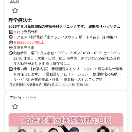
正社員
理学療法士
2026年６月新規開院の整形外科クリニックです。 運動器リハビリテー
ションⅡ取得予定。美容部門併設予定、職員用メニューあり／ 残業ほぼ
さたけ整形外科
なし／設備新設／見学歓迎。
アクセス: 神戸電鉄「南ウッディタウン」駅 下車徒歩1分 神姫バス
「えるむプラザ」停留所 下車すぐ
月給280,000円以上
兵庫県三田市
勤務時間・曜日: 月火水金：9:00～12:30／14:30～18:30 土：9:00～
12:30 休診日：木曜・日曜・祝日 ※準備・片付けのため前後15分程
度の勤務があります ※土曜午後は...
仕事内容: 【仕事内容】 新規開院するクリニックにて 理学療法士業務
をお任せします。 ・運動器リハビリテーション ・物理療法の補助 ・
リハビリ計画書の作成・評価 ・患者様へのセルフケア指...
固定時間制
交通費支給
駅近5分以内
シフト制
昇給あり
アルバイト・パート