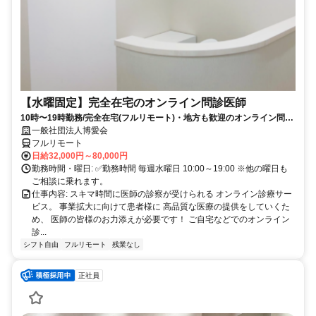
【水曜固定】完全在宅のオンライン問診医師
10時〜19時勤務/完全在宅(フルリモート)・地方も歓迎のオンライン問診
業務
一般社団法人博愛会
フルリモート
日給32,000円～80,000円
勤務時間・曜日: ✅勤務時間 毎週水曜日 10:00～19:00 ※他の曜日も
ご相談に乗れます。
仕事内容: スキマ時間に医師の診察が受けられる オンライン診療サー
ビス。 事業拡大に向けて患者様に 高品質な医療の提供をしていくた
め、 医師の皆様のお力添えが必要です！ ご自宅などでのオンライン
診...
シフト自由
フルリモート
残業なし
正社員