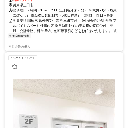
時給1,116円
兵庫県三田市
勤務曜日・時間 8:15～17:00（土日祝年末年始） ※休憩60分（残業
ほぼなし） ※勤務日数応相談（月6日程度） 【期間】 即日～長期
募集要項 職種 救急外来受付業務/三田市民・済生会病院 雇用形態 ア
ルバイト / パート 仕事内容 救急時間外での患者様の窓口受付、登
録、会計業務、料金収納、他医療事務などをお任せいたします。 複...
変形労働時間制
同じ企業の求人
アルバイト・パート