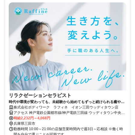
リラクゼーションセラピスト
時代や環境が変わっても、未経験から始めてもずっと続けられる癒やし
の仕事。手に職を身につけて、生き方を変えよう。
株式会社ボディワーク ラフィネ イオン三田ウッディタウン店
アクセス 神戸電鉄公園都市線/神戸電鉄三田線 ウッディタウン中央徒
歩約6分、神戸電鉄公園都市線 南ウッディタウン西口徒歩約11分、Ｊ
時給2,232円～4,068円
Ｒ福知山線〔宝塚線〕 新三田徒歩約31分 最寄駅：ウッディタウン中
兵庫県三田市
央駅
勤務時間 10:00～21:00の店舗営業時間内で週3日～応相談 ※働く時
間を自分で選ぶことが可能です