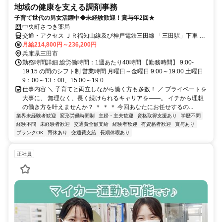
地域の健康を支える調剤事務
子育て世代の男女活躍中◆未経験歓迎！賞与年2回★
中央町さつき薬局
交通・アクセス ＪＲ福知山線及び神戸電鉄三田線 「三田駅」下車 徒
歩約6分
月給214,800円～236,200円
兵庫県三田市
勤務時間詳細 総労働時間：1週あたり40時間 【勤務時間】 9:00-
19:15 の間のシフト制 営業時間 月曜日～金曜日 9:00～19:00 土曜日
9：00～13：00、15:00～19:0...
仕事内容 ＼ 子育てと両立しながら働く方も多数！ ／ プライベートを
大事に、 無理なく、長く続けられるキャリアを――。 イチから理想
の働き方を叶えませんか？ ＊ ＊ ＊ 今回あなたにお任せするの...
業界未経験者歓迎
変形労働時間制
主婦・主夫歓迎
資格取得支援あり
学歴不問
経験不問
未経験者歓迎
交通費全額支給
経験者歓迎
有資格者歓迎
賞与あり
ブランクOK
育休あり
交通費支給
長期休暇あり
正社員