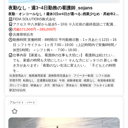
夜勤なし・週3~4日勤務の看護師_sojans
夜勤・オンコールなし！週休3日or4日が選べる♪残業少なめ・昇給年2
回・賞与あり★初年度は年3回★
FIDIA SOLUTIONS株式会社
アクセス 中八木駅から徒歩5～10分 ※入社前の最終面談にて配属先
を決定致します。
月給171,000円～285,000円
兵庫県明石市
勤務時間 実働時間：8時間/日 平均勤務日数：1ヶ月あたり12日～16
日 シフトサイクル：1ヶ月 7:00～19:00 （上記時間内で実働8時間／
休憩1時間） ＜シフト例＞ ・7:00～16:00...
仕事内容 【家庭も、看護師の仕事も大切に♪】 看護師は続けたい…
でも、家庭の時間も大切にしたい！ そんな方にピッタリの 新しい働
き方があります♪ 「夜勤のない生活に変えたい」 「子どもとの時間
を...
社員登用あり
無期雇用派遣
資格取得支援あり
フリーター歓迎
シフト自由
学歴不問
転勤なし
交通費全額支給
午前
経験者歓迎
残業なし
有資格者歓迎
月1シフト提出
研修あり
夕方
賞与あり
育休あり
長期歓迎
フルタイム歓迎
駅近5分以内
アルバイト・パート