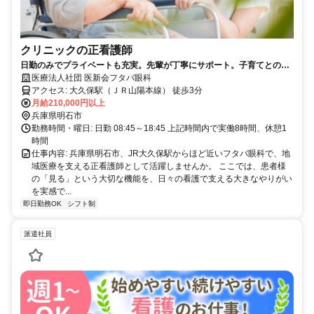
クリニックの正看護師
日勤のみでプライベートも充実。先輩が丁寧にサポート。子育てとの両
立も安心の環境です。
医療法人社団 医新会フタバ眼科
アクセス: 大久保駅（ＪＲ山陽本線） 徒歩3分
月給210,000円以上
兵庫県明石市
勤務時間・曜日: 日勤 08:45～18:45 上記時間内で実働8時間、休憩1
時間
仕事内容: 兵庫県明石市、JR大久保駅からほど近いフタバ眼科で、地
域医療を支える正看護師として活躍しませんか。 ここでは、患者様
の「見る」という大切な機能を、日々の看護で支える大きなやりがい
を実感で...
即日勤務OK
シフト制
派遣社員