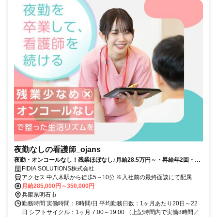
夜勤なしの看護師_ojans
夜勤・オンコールなし！残業ほぼなし♪月給28.5万円～・昇給年2回・賞
与年2回★初年度は賞与年3回★
FIDIA SOLUTIONS株式会社
アクセス 中八木駅から徒歩5～10分 ※入社前の最終面談にて配属先
を決定致します。
月給285,000円～350,000円
兵庫県明石市
勤務時間 実働時間：8時間/日 平均勤務日数：1ヶ月あたり20日～22
日 シフトサイクル：1ヶ月 7:00～19:00 （上記時間内で実働8時間／