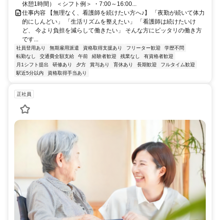
休憩1時間） ＜シフト例＞ ・7:00～16:00...
仕事内容 【無理なく、看護師を続けたい方へ♪】 「夜勤が続いて体力
的にしんどい」 「生活リズムを整えたい」 「看護師は続けたいけ
ど、 今より負担を減らして働きたい」 そんな方にピッタリの働き方
です...
社員登用あり
無期雇用派遣
資格取得支援あり
フリーター歓迎
学歴不問
転勤なし
交通費全額支給
午前
経験者歓迎
残業なし
有資格者歓迎
月1シフト提出
研修あり
夕方
賞与あり
育休あり
長期歓迎
フルタイム歓迎
駅近5分以内
資格取得手当あり
正社員