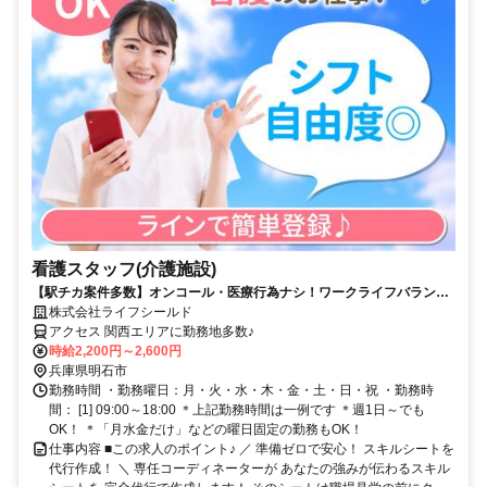
看護スタッフ(介護施設)
【駅チカ案件多数】オンコール・医療行為ナシ！ワークライフバランス
を大切にできる派遣看護師◎週1日～OK！
株式会社ライフシールド
アクセス 関西エリアに勤務地多数♪
時給2,200円～2,600円
兵庫県明石市
勤務時間 ・勤務曜日：月・火・水・木・金・土・日・祝 ・勤務時
間： [1] 09:00～18:00 ＊上記勤務時間は一例です ＊週1日～でも
OK！ ＊「月水金だけ」などの曜日固定の勤務もOK！
仕事内容 ■この求人のポイント♪ ／ 準備ゼロで安心！ スキルシートを
代行作成！ ＼ 専任コーディネーターが あなたの強みが伝わるスキル