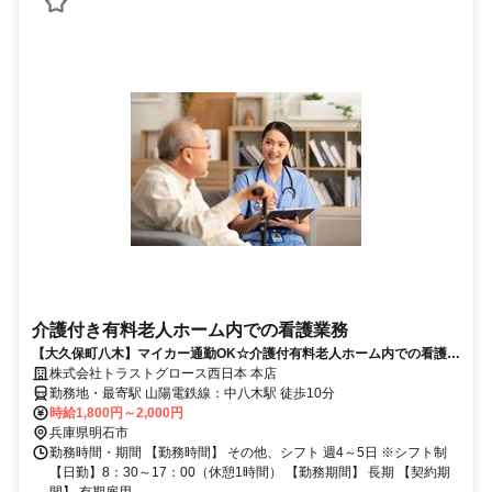
介護付き有料老人ホーム内での看護業務
【大久保町八木】マイカー通勤OK☆介護付有料老人ホーム内での看護業
務(正看護師)/1-8214H/最寄り:中八木駅
株式会社トラストグロース西日本 本店
勤務地・最寄駅 山陽電鉄線：中八木駅 徒歩10分
時給1,800円～2,000円
兵庫県明石市
勤務時間・期間 【勤務時間】 その他、シフト 週4～5日 ※シフト制
【日勤】8：30～17：00（休憩1時間） 【勤務期間】 長期 【契約期