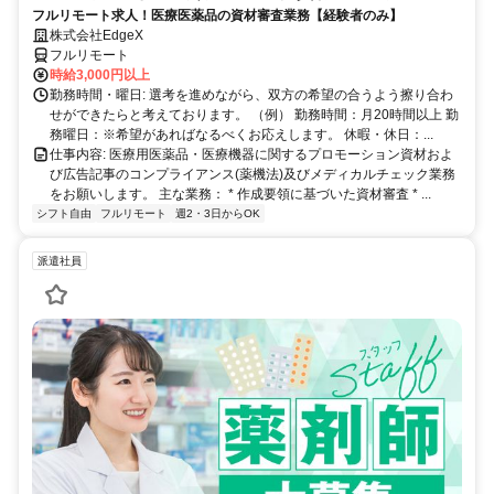
フルリモート求人！医療医薬品の資材審査業務【経験者のみ】
株式会社EdgeX
フルリモート
時給3,000円以上
勤務時間・曜日: 選考を進めながら、双方の希望の合うよう擦り合わ
せができたらと考えております。 （例） 勤務時間：月20時間以上 勤
務曜日：※希望があればなるべくお応えします。 休暇・休日：...
仕事内容: 医療用医薬品・医療機器に関するプロモーション資材およ
び広告記事のコンプライアンス(薬機法)及びメディカルチェック業務
をお願いします。 主な業務： * 作成要領に基づいた資材審査 * ...
シフト自由
フルリモート
週2・3日からOK
派遣社員