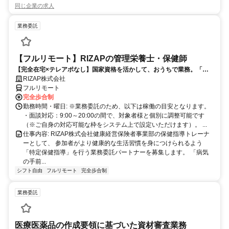
同じ企業の求人
業務委託
【フルリモート】RIZAPの管理栄養士・保健師
【完全在宅×テレアポなし】国家資格を活かして、おうちで業務。「も
う一つの安心」を。主婦・Wワーカー活躍中！「平日の日中だけ」「夕
RIZAP株式会社
方以降の数時間だけ」など、生活リズムに合わせた時間調整が可能で
フルリモート
す。1件ごとの成果報酬型だから、頑張った分だけ手応えのある収入
完全歩合制
に。充実のサポート体制で、安心の在宅ワークを始めませんか？
勤務時間・曜日: ※業務委託のため、以下は稼働の目安となります。
・面談対応：9:00～20:00の間で、対象者様と個別に調整可能です
（※ご自身の対応可能な枠をシステム上で設定いただけます）。 ...
仕事内容: RIZAP株式会社健康経営保険者事業部の保健指導トレーナ
ーとして、 参加者がより健康的な生活習慣を身につけられるよう
「特定保健指導」を行う業務委託パートナーを募集します。 「病気
の手前...
シフト自由
フルリモート
完全歩合制
業務委託
医療医薬品の作成要領に基づいた資材審査業務