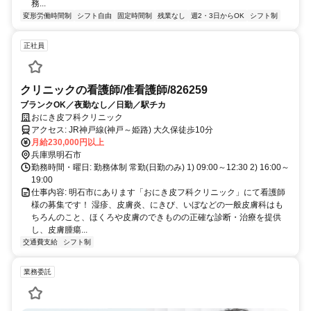
務...
変形労働時間制
シフト自由
固定時間制
残業なし
週2・3日からOK
シフト制
正社員
クリニックの看護師/准看護師/826259
ブランクOK／夜勤なし／日勤／駅チカ
おにき皮フ科クリニック
アクセス: JR神戸線(神戸～姫路) 大久保徒歩10分
月給230,000円以上
兵庫県明石市
勤務時間・曜日: 勤務体制 常勤(日勤のみ) 1) 09:00～12:30 2) 16:00～
19:00
仕事内容: 明石市にあります「おにき皮フ科クリニック」にて看護師
様の募集です！ 湿疹、皮膚炎、にきび、いぼなどの一般皮膚科はも
ちろんのこと、ほくろや皮膚のできものの正確な診断・治療を提供
し、皮膚腫瘍...
交通費支給
シフト制
業務委託