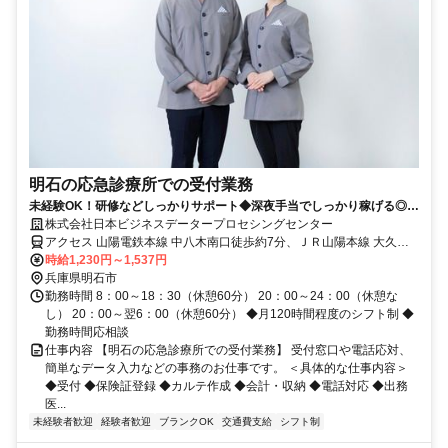
明石の応急診療所での受付業務
未経験OK！研修などしっかりサポート◆深夜手当でしっかり稼げる◎男
女とも活躍中◆
株式会社日本ビジネスデータープロセシングセンター
アクセス 山陽電鉄本線 中八木南口徒歩約7分、ＪＲ山陽本線 大久保
（兵庫県）南口徒歩約15分、山陽電鉄本線 藤江徒歩約23分 明石市立
時給1,230円～1,537円
夜間休日応急診療所 山陽「中八木駅」より徒歩10分、JR「大久保
兵庫県明石市
駅」より15分 ※車通勤OK
勤務時間 8：00～18：30（休憩60分） 20：00～24：00（休憩な
し） 20：00～翌6：00（休憩60分） ◆月120時間程度のシフト制 ◆
勤務時間応相談
仕事内容 【明石の応急診療所での受付業務】 受付窓口や電話応対、
簡単なデータ入力などの事務のお仕事です。 ＜具体的な仕事内容＞
◆受付 ◆保険証登録 ◆カルテ作成 ◆会計・収納 ◆電話対応 ◆出務
医...
未経験者歓迎
経験者歓迎
ブランクOK
交通費支給
シフト制