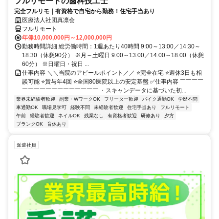
フルリモートの歯科技工士
完全フルリモ｜有資格で自宅から勤務！住宅手当あり
医療法人社団真凛会
フルリモート
年俸10,000,000円～12,000,000円
勤務時間詳細 総労働時間：1週あたり40時間 9:00～13:00／14:30～
18:30（休憩90分） ※月～土曜日 9:00～13:00／14:00～18:00（休憩
60分） ※日曜日・祝日 ...
仕事内容 ＼＼当院のアピールポイント／／ ⭐完全在宅 ⭐週休3日も相
談可能 ⭐賞与年4回 ⭐全国80医院以上の安定基盤 ✅仕事内容 ￣￣￣￣
￣￣￣￣￣￣￣￣￣￣￣￣￣ ・スキャンデータに基づいた初...
業界未経験者歓迎
副業・WワークOK
フリーター歓迎
バイク通勤OK
学歴不問
車通勤OK
職場見学可
経験不問
未経験者歓迎
住宅手当あり
フルリモート
午前
経験者歓迎
ネイルOK
残業なし
有資格者歓迎
研修あり
夕方
ブランクOK
育休あり
派遣社員