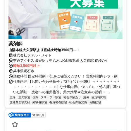
薬剤師
山陽本線大久保駅より直結★時給3500円～！
株式会社ファル・メイト
交通アクセス 最寄駅：中八木 JR山陽本線 大久保駅 徒歩7分
時給3,500円以上
兵庫県明石市
勤務時間 固定時間制 下記をご確認ください！ 営業時間内シフト制
仕事内容 【お問い合わせ番号：727-8467-4409】 ＋・＋・＋・＋・
＋・＋・＋・＋・＋・＋ ＜主な仕事内容について＞ ・処方箋に基づ
いた調剤 ・患者への服薬指導、薬の効果や注意点の説明 ・...
主婦・主夫歓迎
長期
フリーター歓迎
社会保険あり
急募
固定時間制
交通費全額支給
経験者歓迎
有資格者歓迎
社会保険完備
長期歓迎
派遣社員