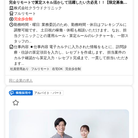
完全リモートで算定スキル活かして活躍したい方必見！！【限定募集】
完全リモート｜在宅医療レセプト算定（成果報酬型／業務委託）
株式会社クラウドクリニック
フルリモート
完全歩合制
勤務時間・曜日: 業務委託のため、勤務時間・休日はフレキシブルに
調整可能です。 土日祝の稼働・休暇も相談いただけます。 なお、担
当クリニックごとの運用ルール・算定ルールのレクチャーを、一部ス
タッフの...
仕事内容: ■ 仕事内容 電子カルテに入力された情報をもとに、訪問診
療・往診の算定項目を入力し、レセプトを作成します。 担当案件の
カルテ確認から算定入力・レセプト完成まで、一貫して担当いただき
ます...
社員登用あり
フルリモート
在宅OK
完全歩合制
同じ企業の求人
アルバイト・パート