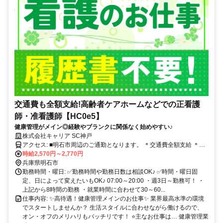
交通費も全額支給!高齢者ケアホームなどでの正看護
師・准看護師【HC0e5】
健康管理がメイン◎経験やブランクに関係なく始めやすい♪
株式会社キャリア SC神戸
アクセス: ■明石市周辺のご通勤となります。 ＊交通費全額支給 ＊車
通勤・バイク通勤OK（ガソリン代支給） ＊自転車通勤OK
時給2,570円～2,770円
兵庫県明石市
勤務時間・曜日: ✅勤務時間や勤務日数は相談OK♪ ✅時間・曜日固
定、日によって変えたいもOK♪ 07:00～20:00 ・週3日～勤務可！ ・
上記から8時間の勤務 ・就業時間に合わせて30～60...
仕事内容: ✨高待遇！健康管理メインのお仕事✨ 業界最高水準の環境
でスタートしませんか？ 生活スタイルに合わせながら働けるので、
オン・オフのメリハリもバッチリです！ ⭐主なお仕事は… 健康管理業