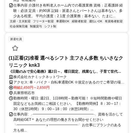
間】 有期雇用
仕事内容 介護付き有料老人ホーム内での看護業務 資格：正看護師 経
験：必須 定員：約90床 記録：派遣さんとパートさんは基本ない、多
少ある程度。 平均介護度：2.1度 介護業務：基本ない、たまに...
主婦・主夫歓迎
フリーター歓迎
車通勤OK
経験者歓迎
週払いOK
有資格者歓迎
社会保険完備
制服貸与
シフト制
派遣社員
(1)正看(2)准看 選べるシフト 主フさん多数 ちいさなク
リニック knk3
《日勤のみで安心勤務》週2日～、曜日固定、残業なし、子育て世代多
数♪
株式会社カナミックネットワーク
アクセス: 車・バイク・自転車通勤OK ※規定があるのでご希望の場合
はお知らせください！
時給2,450円～2,650円
兵庫県明石市
勤務時間・曜日: 週2日、1日8時間～勤務可能！ ※短時間勤務や曜日
固定などもお気軽にご相談ください。 【勤務時間例】 8：30～17：
30（休憩1時間） 9：00～18：00（休憩1時間）...
仕事内容: ╭━━━━━━━━━━━━━━━━━╮ 資格を活かして
高時給GET＊ あなたの理想の働き方をお聞かせください
╰━━━━━━━━ｖ━━━━━━━━╯ お仕事にブランクのある
方も積...