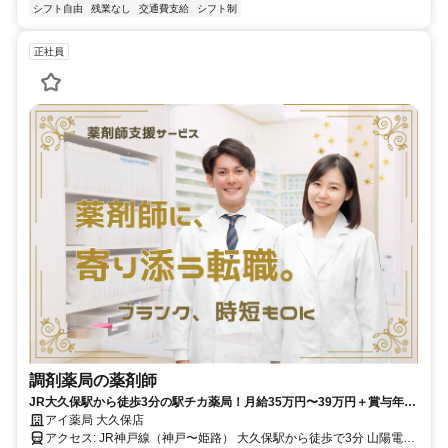
シフト自由
残業なし
交通費支給
シフト制
正社員
調剤薬局の薬剤師
JR大久保駅から徒歩3分の駅チカ薬局！月給35万円〜39万円＋賞与年2
回で安定した高待遇を実現
アイ薬局 大久保店
アクセス: JR神戸線（神戸〜姫路） 大久保駅から徒歩で3分 山陽電鉄