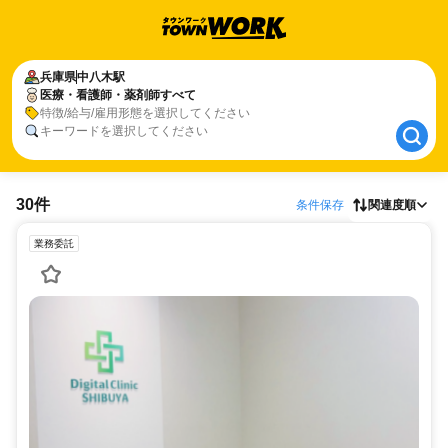
兵庫県
兵庫県
中八木駅
中八木駅
医療・看護師・薬剤師すべて
医療・看護師・薬剤師すべて
特徴/給与/雇用形態を選択してください
キーワードを選択してください
30件
条件保存
関連度順
業務委託