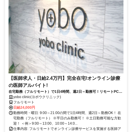
【医師求人・日給2.4万円】完全在宅!オンライン診療
の医師アルバイト!
在宅勤務（フルリモート）で1日4時間、週2日～勤務可！リモートPC・
スマホ支給！
yobo clinic(ヨボウクリニック)
フルリモート
日給24,000円
勤務時間・曜日: 9:00～21:00の間で1日4時間、週2日～勤務OK！ 在
宅勤務（フルリモート） ※平日のみ勤務可！ ※土日勤務可能な方歓
迎！ ＜例＞9:00～13:00、10:00～14:0...
仕事内容: フルリモートでオンライン診療サービスを実施する医師ア