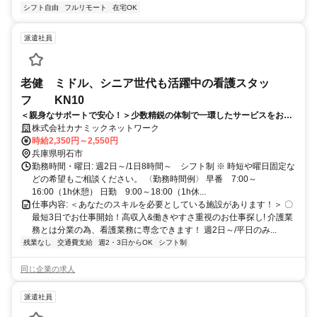
シフト自由
フルリモート
在宅OK
派遣社員
老健 ミドル、シニア世代も活躍中の看護スタッ
フ KN10
＜親身なサポートで安心！＞少数精鋭の体制で一環したサービスをお約
束。ご就業後も不安や悩みを当社スタッフがサポートいたします！
株式会社カナミックネットワーク
時給2,350円～2,550円
兵庫県明石市
勤務時間・曜日: 週2日～/1日8時間～ シフト制 ※ 時短や曜日固定な
どの希望もご相談ください。 〈勤務時間例〉 早番 7:00～
16:00（1h休憩） 日勤 9:00～18:00（1h休...
仕事内容: ＜あなたのスキルを必要としている施設があります！＞ 〇
最短3日でお仕事開始！高収入&働きやすさ重視のお仕事探し! 介護業
務とは分業の為、看護業務に専念できます！ 週2日～/平日のみ...
残業なし
交通費支給
週2・3日からOK
シフト制
同じ企業の求人
派遣社員