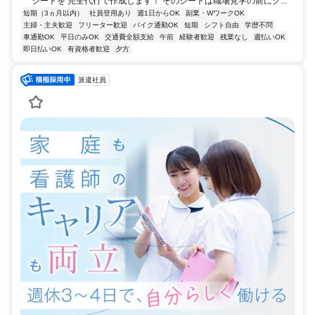
シートを 完全代行で作成します！ そのシートは職場見学の前にク...
短期（3ヵ月以内）
社員登用あり
週1日からOK
副業・WワークOK
主婦・主夫歓迎
フリーター歓迎
バイク通勤OK
短期
シフト自由
学歴不問
車通勤OK
平日のみOK
交通費全額支給
午前
経験者歓迎
残業なし
週払いOK
即日払いOK
有資格者歓迎
夕方
派遣社員