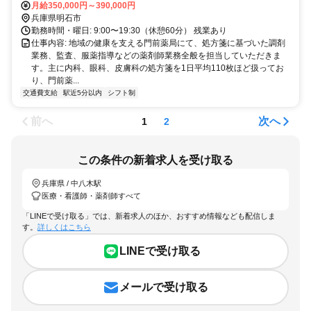
本線 中八木駅から徒歩で17分
月給350,000円～390,000円
兵庫県明石市
勤務時間・曜日: 9:00〜19:30（休憩60分） 残業あり
仕事内容: 地域の健康を支える門前薬局にて、処方箋に基づいた調剤
業務、監査、服薬指導などの薬剤師業務全般を担当していただきま
す。主に内科、眼科、皮膚科の処方箋を1日平均110枚ほど扱ってお
り、門前薬...
交通費支給
駅近5分以内
シフト制
前へ
次へ
1
2
この条件の新着求人を受け取る
兵庫県 / 中八木駅
医療・看護師・薬剤師すべて
「LINEで受け取る」では、新着求人のほか、おすすめ情報なども配信しま
す。
詳しくはこちら
LINEで受け取る
メールで受け取る