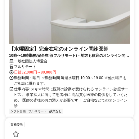
【水曜固定】完全在宅のオンライン問診医師
10時〜19時勤務/完全在宅(フルリモート)・地方も歓迎のオンライン問診
業務
一般社団法人博愛会
フルリモート
日給32,000円～80,000円
勤務時間・曜日: ✅勤務時間 毎週水曜日 10:00～19:00 ※他の曜日も
ご相談に乗れます。
仕事内容: スキマ時間に医師の診察が受けられる オンライン診療サー
ビス。 事業拡大に向けて患者様に 高品質な医療の提供をしていくた
め、 医師の皆様のお力添えが必要です！ ご自宅などでのオンライン
診...
シフト自由
フルリモート
残業なし
業務委託