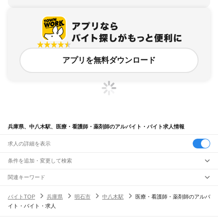
アプリを無料ダウンロード
兵庫県、中八木駅、医療・看護師・薬剤師のアルバイト・バイト求人情報
求人の詳細を表示
条件を追加・変更して検索
市区町村を追加・変更
関連キーワード
完全在宅ワーク 全国
シール貼り 在宅
現在地周辺
ガチャガチャ
犬カフェ
兵庫県
駅を追加・変更
バイトTOP
兵庫県
明石市
中八木駅
医療・看護師・薬剤師のアルバ
兵庫県
すべて
イト・バイト・求人
神戸市
すべて
職種を追加・変更
JR神戸線(大阪～神戸)
東灘区
灘区
兵庫区
長田区
須磨区
垂水区
北区
中央区
西区