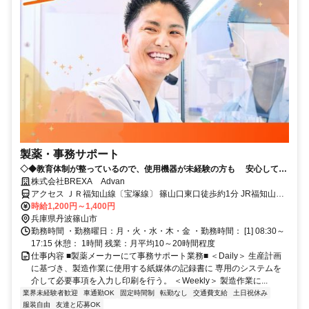
製薬・事務サポート
◇◆教育体制が整っているので、使用機器が未経験の方も 安心してス
キルアップができる環境です！！◆◇
株式会社BREXA Advan
アクセス ＪＲ福知山線〔宝塚線〕 篠山口東口徒歩約1分 JR福知山線
篠山口駅（車20分 ※車通勤必須）
時給1,200円～1,400円
兵庫県丹波篠山市
勤務時間 ・勤務曜日：月・火・水・木・金 ・勤務時間： [1] 08:30～
17:15 休憩： 1時間 残業：月平均10～20時間程度
仕事内容 ■製薬メーカーにて事務サポート業務■ ＜Daily＞ 生産計画
に基づき、製造作業に使用する紙媒体の記録書に 専用のシステムを
介して必要事項を入力し印刷を行う。 ＜Weekly＞ 製造作業に...
業界未経験者歓迎
車通勤OK
固定時間制
転勤なし
交通費支給
土日祝休み
服装自由
友達と応募OK