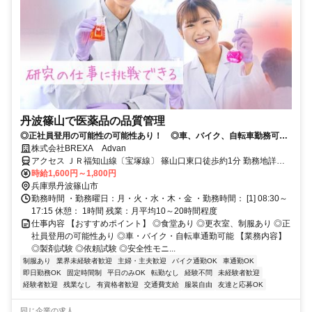
丹波篠山で医薬品の品質管理
◎正社員登用の可能性の可能性あり！ ◎車、バイク、自転車勤務可
能！
株式会社BREXA Advan
アクセス ＪＲ福知山線〔宝塚線〕 篠山口東口徒歩約1分 勤務地詳
細：福知山線 篠山口駅（車20分 ※車・バイク・自転車勤務可能）
時給1,600円～1,800円
兵庫県丹波篠山市
勤務時間 ・勤務曜日：月・火・水・木・金 ・勤務時間： [1] 08:30～
17:15 休憩： 1時間 残業：月平均10～20時間程度
仕事内容 【おすすめポイント】 ◎食堂あり ◎更衣室、制服あり ◎正
社員登用の可能性あり ◎車・バイク・自転車通勤可能 【業務内容】
◎製剤試験 ◎依頼試験 ◎安全性モニ...
制服あり
業界未経験者歓迎
主婦・主夫歓迎
バイク通勤OK
車通勤OK
即日勤務OK
固定時間制
平日のみOK
転勤なし
経験不問
未経験者歓迎
経験者歓迎
残業なし
有資格者歓迎
交通費支給
服装自由
友達と応募OK
同じ企業の求人