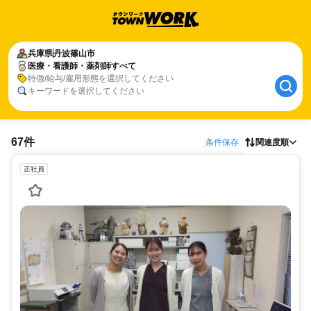
兵庫県
丹波篠山市
医療・看護師・薬剤師すべて
特徴/給与/雇用形態を選択してください
キーワードを選択してください
67件
条件保存
関連度順
正社員