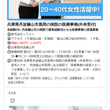
兵庫県丹波篠山市黒岡の病院の医療事務(外来受付)
未経験OK♪丹波篠山市の病院で接客経験活かせる医療事務の派遣募集
株式会社ソラスト
アクセス ＪＲ福知山線〔宝塚線〕 篠山口東口徒歩約68分、ＪＲ福知
山線〔宝塚線〕 丹波大山徒歩約69分、ＪＲ福知山線〔宝塚線〕 南矢
時給1,400円～1,500円
代徒歩約95分 「篠山口駅」バス20分,マイカー通勤可,駐車場あり,敷
兵庫県丹波篠山市
地内全て禁煙
勤務時間 週5日～週5日 (1) 08:30 ～ 17:00 [月～日] 実働 7.5h / 休憩
1h ◆月に2～3回程度土日祝あり ◎勤務日数の相談OK!
仕事内容 兵庫県丹波篠山市黒岡の病院の医療事務（外来受付）の派
遣求人です。 丹波篠山市黒岡にある病院で、医療事務の派遣スタッ
フを募集しています! 患者様の受付やお会計をはじめ、外来・入院の
算定、レセプ...
副業・WワークOK
学歴不問
転勤なし
ブランクOK
交通費支給
シフト制
友達と応募OK
正社員