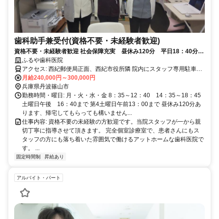
歯科助手兼受付(資格不要・未経験者歓迎)
資格不要・未経験者歓迎 社会保障充実 昼休み120分 平日18：40分
土曜日16：30まで 20代・30代活躍中
ふるや歯科医院
アクセス: 西紀郵便局正面、西紀市役所隣 院内にスタッフ専用駐車場
有
月給240,000円～300,000円
兵庫県丹波篠山市
勤務時間・曜日: 月・火・水・金 8：35～12：40 14：35～18：45
土曜日午後 16：40まで 第4土曜日午前13：00まで 昼休み120分あ
ります、帰宅してもらっても構いません...
仕事内容: 資格不要の未経験の方歓迎です。当院スタッフが一から親
切丁寧に指導させて頂きます。 完全個室診療室で、患者さんにもス
タッフの方にも落ち着いた雰囲気で働けるアットホームな歯科医院で
す。 ...
固定時間制
昇給あり
アルバイト・パート