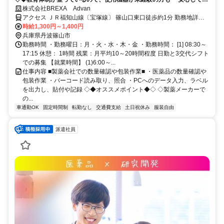
キルアップができる環境です！！◆◇
株式会社BREXA Advan
アクセス ＪＲ福知山線〔宝塚線〕 篠山口東口徒歩約1分 勤務地詳
細：JR福知山線 篠山口駅（車20分 ※車通勤必須）
時給1,300円～1,400円
兵庫県丹波篠山市
勤務時間 ・勤務曜日：月・火・水・木・金 ・勤務時間： [1] 08:30～
17:15 休憩： 1時間 残業：月平均10～20時間程度 日勤と3交代シフト
での募集 【就業時間】 (1)6:00～...
仕事内容 ■製薬会社での数量確認や包装作業■ ・医薬品の数量確認や
包装作業 ・バーコード読み取り、照合 ・PCへのデータ入力、ラベル
を出力し、貼付や記録 ◇◆オススメポイント◆◇ ◇製薬メーカーで
の...
車通勤OK
固定時間制
転勤なし
交通費支給
土日祝休み
服装自由
派遣社員