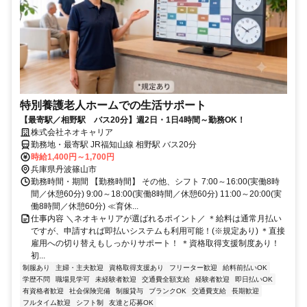
特別養護老人ホームでの生活サポート
【最寄駅／相野駅 バス20分】週2日・1日4時間～勤務OK！
株式会社ネオキャリア
勤務地・最寄駅 JR福知山線 相野駅 バス20分
時給1,400円～1,700円
兵庫県丹波篠山市
勤務時間・期間 【勤務時間】 その他、シフト 7:00～16:00(実働8時
間／休憩60分) 9:00～18:00(実働8時間／休憩60分) 11:00～20:00(実
働8時間／休憩60分) ≪育休...
仕事内容 ＼ネオキャリアが選ばれるポイント／ ＊給料は通常月払い
ですが、申請すれば即払いシステムも利用可能！(※規定あり) ＊直接
雇用への切り替えもしっかりサポート！ ＊資格取得支援制度あり！
初...
制服あり
主婦・主夫歓迎
資格取得支援あり
フリーター歓迎
給料前払いOK
学歴不問
職場見学可
未経験者歓迎
交通費全額支給
経験者歓迎
即日払いOK
有資格者歓迎
社会保険完備
制服貸与
ブランクOK
交通費支給
長期歓迎
フルタイム歓迎
シフト制
友達と応募OK