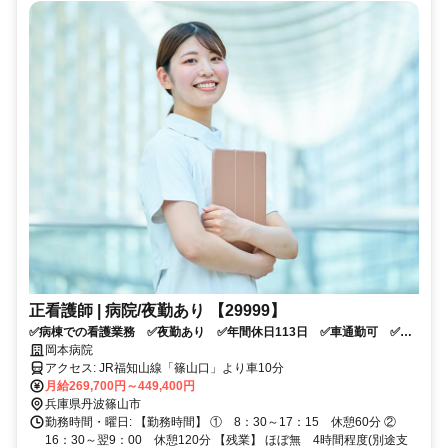
正看護師 | 病院/夜勤あり 【29999】
✅病棟での看護業務 ✅夜勤あり ✅年間休日113日 ✅車通勤可 ✅託
児所あり
岡本病院
アクセス: JR福知山線「篠山口」より車10分
月給269,700円～449,400円
兵庫県丹波篠山市
勤務時間・曜日: 【勤務時間】 ① 8：30～17：15 休憩60分 ②
16：30～翌9：00 休憩120分 【残業】 ほぼ無 4時間程度(別途支