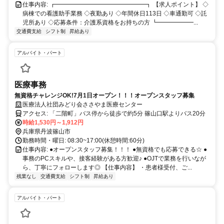
仕事内容: ┏━━━━━━━━━━━━━━━┓ 【求人ポイント】 ◇
病棟での看護助手業務 ◇夜勤あり ◇年間休日113日 ◇車通勤可 ◇託
児所あり ◇応募条件：介護系資格をお持ちの方 ┗━━━━━━...
交通費支給
シフト制
昇給あり
アルバイト・パート
医療事務
無資格チャレンジOK!7月1日オープン！！！オープンスタッフ募集
医療法人社団みどり会ささやま医療センター
アクセス: 「二階町」バス停から徒歩で約5分 篠山口駅よりバス20分
時給1,530円～1,912円
兵庫県丹波篠山市
勤務時間・曜日: 08:30~17:00(休憩時間:60分)
仕事内容: ●オープンスタッフ募集！！！ ●無資格でも応募できる☆ ●
事務のPCスキルや、接客経験がある方歓迎♪ ●OJTで業務を行いなが
ら、丁寧にフォローします◎ 【仕事内容】 ・患者様受付、ご...
残業なし
交通費支給
シフト制
昇給あり
アルバイト・パート