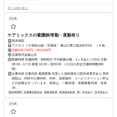
同じ企業の求人
正社員
ケアミックスの看護師/常勤・夜勤有り
岡本病院
アクセス ＪＲ福知山線〔宝塚線〕 篠山口東口徒歩約33分、ＪＲ福知
山線〔宝塚線〕 丹波大山徒歩約38分、ＪＲ福知山線〔宝塚線〕 南矢
月給205,700円～383,000円
代徒歩約60分
兵庫県丹波篠山市
勤務時間 実働時間：8時間/日 平均勤務日数：1ヶ月あたり20日 日勤
08:30～17:15 夜勤 16:30～翌09:00 （※1日の所定労働時間数8時
間）
仕事内容 仕事内容 看護業務 充実した福利厚生◎院内保育所あり 岡本
病院は、内科や心療内科、外科、泌尿器科、リハビリテーション科な
どの診療を行っています。病床は、一般60床・医療療養46床・休床
34...
固定時間制
交通費全額支給
経験者歓迎
有資格者歓迎
寮・社宅あり
託児所あり
正社員