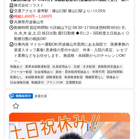
事務の派遣スタッフ募集！
株式会社ソラスト
交通アクセス 最寄駅：篠山口駅 篠山口駅よりバス20分
時給1,400円～1,500円
兵庫県丹波篠山市
勤務時間 固定時間制 ※詳細は下記 08:30~17:00(休憩時間:60分) 月,
火,水,木,金,土,日 祝日出勤 週5日勤務 ◆月に2～3回程度土日祝あり ◎
勤務日数の相談OK!
仕事内容 マイカー通勤OK!丹波篠山市黒岡にある病院で、医療事務の
派遣スタッフ募集! 患者様の受付や会計、外来・入院の算定、レセプ
ト業務などをお任せします。 無資格・未経験からのチャレンジOK!
一...
制服あり
業界未経験者歓迎
社員登用あり
主婦・主夫歓迎
資格取得支援あり
フリーター歓迎
社会保険あり
産休・育休取得実績あり
学歴不問
固定時間制
転勤なし
未経験者歓迎
経験者歓迎
有資格者歓迎
職種変更なし
研修あり
社会保険完備
制服貸与
ブランクOK
交通費支給
派遣社員