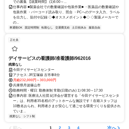
での募集 【就業時間】 (1)6:00～...
仕事内容 ■製薬会社での数量確認や包装作業■ ・医薬品の数量確認や
包装作業 ・バーコード読み取り、照合 ・PCへのデータ入力、ラベル
を出力し、貼付や記録 ◇◆オススメポイント◆◇ ◇製薬メーカーで
の...
車通勤OK
固定時間制
転勤なし
交通費支給
土日祝休み
服装自由
正社員
デイサービスの看護師/准看護師/962016
残業なし
今田デイサービスセンター
アクセス: JR宝塚線 古市車8分
月給232,000円～303,000円
兵庫県丹波篠山市
勤務時間・曜日: 勤務体制 常勤(日勤のみ) 1) 08:30～17:30
仕事内容: 医療法人社団 紀洋会が運営する「今田デイサービスセンタ
ー」は、利用者35名程のアットホームな施設です！在籍スタッフは
10数名おられ、利用者さまが安心して過ごせる環境づくりを提供され
ていま...
残業なし
シフト制
前へ
次へ
1
2
3
4