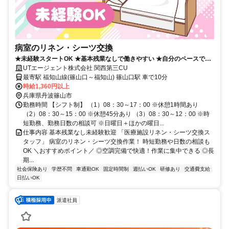
病室のリネン・シーツ交換
★未経験スタートOK ★基本残業なしで働きやすい ★自分のペースでコ
ツコツ進められる
UTエージェント株式会社 関西第三CU
最寄駅 福知山線(篠山口～福知山) 篠山口駅 車で10分
時給1,360円以上
兵庫県丹波篠山市
勤務時間 【シフト制】 （1）08：30～17：00 ※休憩1時間あり
（2）08：30～15：00 ※休憩45分あり （3）08：30～12：00 ※時
短勤務、勤務日数の相談可 ※日曜日＋ほかの曜日...
仕事内容 基本残業なし未経験歓迎 「医療施設リネン・シーツ交換ス
タッフ」 病室のリネン・シーツ交換作業！ 時短勤務や日数の相談も
OK ＼おすすめポイント／ ◎空調完備で快適！作業に集中できる ◎長
期...
社会保険あり
学歴不問
車通勤OK
固定時間制
週払いOK
研修あり
交通費支給
日払いOK
派遣社員