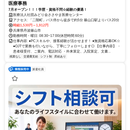
医療事務
7月オープン！！！学歴・資格不問☆経験の優遇！
医療法人社団みどり会ささやま医療センター
アクセス: 「二階町」バス停から徒歩で約5分 篠山口駅よりバス20分
時給1,530円～1,912円
兵庫県丹波篠山市
勤務時間・曜日: 08:30~17:00(休憩時間:60分)
仕事内容: ●PCスキルや、接客経験が活かせます！ ●無資格応募OK☆
●OJTで業務を行いながら、丁寧にフォローします◎ 【仕事内容】 ・
患者様受付、ご案内、電話対応 ・外来算定、入院算定、文書...
残業なし
交通費支給
シフト制
昇給あり
派遣社員