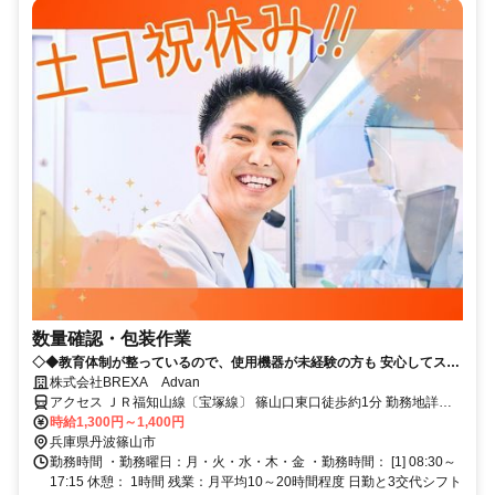
数量確認・包装作業
◇◆教育体制が整っているので、使用機器が未経験の方も 安心してスキ
ルアップができる環境です！！／20代～30代活躍中◆◇
株式会社BREXA Advan
アクセス ＪＲ福知山線〔宝塚線〕 篠山口東口徒歩約1分 勤務地詳
細：JR福知山線 篠山口駅（車20分 ※車通勤必須）
時給1,300円～1,400円
兵庫県丹波篠山市
勤務時間 ・勤務曜日：月・火・水・木・金 ・勤務時間： [1] 08:30～
17:15 休憩： 1時間 残業：月平均10～20時間程度 日勤と3交代シフト