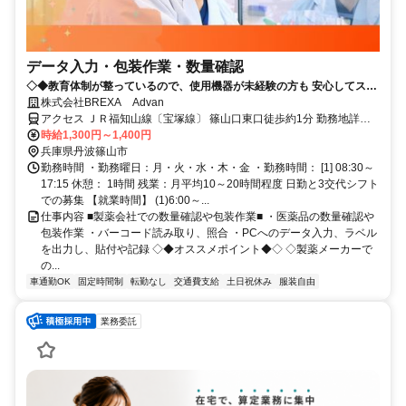
データ入力・包装作業・数量確認
◇◆教育体制が整っているので、使用機器が未経験の方も 安心してスキ
ルアップができる環境です！！／20代～40代活躍中◆◇
株式会社BREXA Advan
アクセス ＪＲ福知山線〔宝塚線〕 篠山口東口徒歩約1分 勤務地詳
細：JR福知山線 篠山口駅（車20分 ※車通勤必須）
時給1,300円～1,400円
兵庫県丹波篠山市
勤務時間 ・勤務曜日：月・火・水・木・金 ・勤務時間： [1] 08:30～
17:15 休憩： 1時間 残業：月平均10～20時間程度 日勤と3交代シフト
での募集 【就業時間】 (1)6:00～...
仕事内容 ■製薬会社での数量確認や包装作業■ ・医薬品の数量確認や
包装作業 ・バーコード読み取り、照合 ・PCへのデータ入力、ラベル
を出力し、貼付や記録 ◇◆オススメポイント◆◇ ◇製薬メーカーで
の...
車通勤OK
固定時間制
転勤なし
交通費支給
土日祝休み
服装自由
業務委託