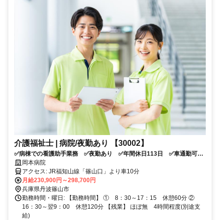
介護福祉士 | 病院/夜勤あり 【30002】
✅病棟での看護助手業務 ✅夜勤あり ✅年間休日113日 ✅車通勤可
✅託児所あり ✅応募条件：介護系資格をお持ちの方
岡本病院
アクセス: JR福知山線「篠山口」より車10分
月給230,900円～298,700円
兵庫県丹波篠山市
勤務時間・曜日: 【勤務時間】 ① 8：30～17：15 休憩60分 ②
16：30～翌9：00 休憩120分 【残業】 ほぼ無 4時間程度(別途支
給)