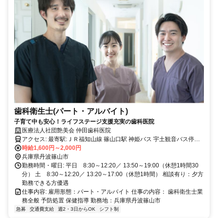
歯科衛生士(パート・アルバイト)
子育て中も安心！ライフステージ支援充実の歯科医院
医療法人社団艶美会 仲田歯科医院
アクセス: 最寄駅:ＪＲ福知山線 篠山口駅 神姫バス 宇土観音バス停下
時給1,600円～2,000円
車徒歩1分 自家用車通勤可
兵庫県丹波篠山市
勤務時間・曜日: 平日 8:30～12:20／ 13:50～19:00（休憩1時間30
分） 土 8:30～12:20／ 13:20～17:00（休憩1時間） 相談有り：夕方
勤務できる方優遇
仕事内容: 雇用形態：パート・アルバイト 仕事の内容： 歯科衛生士業
務全般 予防処置 保健指導 勤務地：兵庫県丹波篠山市
急募
交通費支給
週2・3日からOK
シフト制