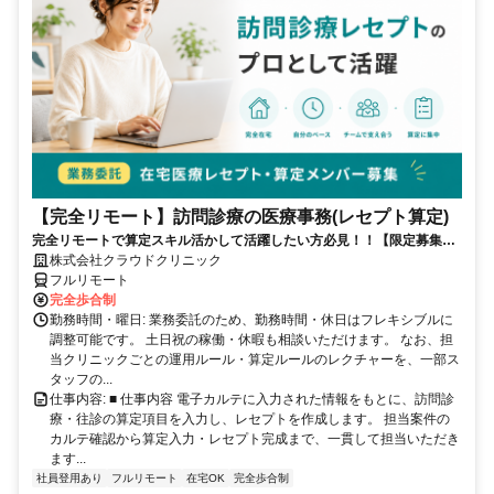
【完全リモート】訪問診療の医療事務(レセプト算定)
完全リモートで算定スキル活かして活躍したい方必見！！【限定募集】
完全リモート｜在宅医療レセプト算定（成果報酬型／業務委託）
株式会社クラウドクリニック
フルリモート
完全歩合制
勤務時間・曜日: 業務委託のため、勤務時間・休日はフレキシブルに
調整可能です。 土日祝の稼働・休暇も相談いただけます。 なお、担
当クリニックごとの運用ルール・算定ルールのレクチャーを、一部ス
タッフの...
仕事内容: ■ 仕事内容 電子カルテに入力された情報をもとに、訪問診
療・往診の算定項目を入力し、レセプトを作成します。 担当案件の
カルテ確認から算定入力・レセプト完成まで、一貫して担当いただき
ます...
社員登用あり
フルリモート
在宅OK
完全歩合制