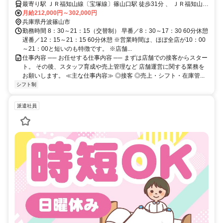
最寄り駅 ＪＲ福知山線〔宝塚線〕篠山口駅 徒歩31分 、 ＪＲ福知山線
〔宝塚線〕丹波大山駅 徒歩38分 、 ＪＲ福知山線〔宝塚線〕南矢代駅
月給212,000円～302,000円
徒歩58分
兵庫県丹波篠山市
勤務時間 8：30～21：15（交替制） 早番／8：30～17：30 60分休憩
遅番／12：15～21：15 60分休憩 ※営業時間は、ほぼ全店が10：00
～21：00と短いのも特徴です。 ※店舗...
仕事内容 ── お任せする仕事内容 ── まずは店舗での接客からスター
ト。 その後、スタッフ育成や売上管理など 店舗運営に関する業務を
お願いします。 ≪主な仕事内容≫ ◎接客 ◎売上・シフト・在庫管...
シフト制
派遣社員