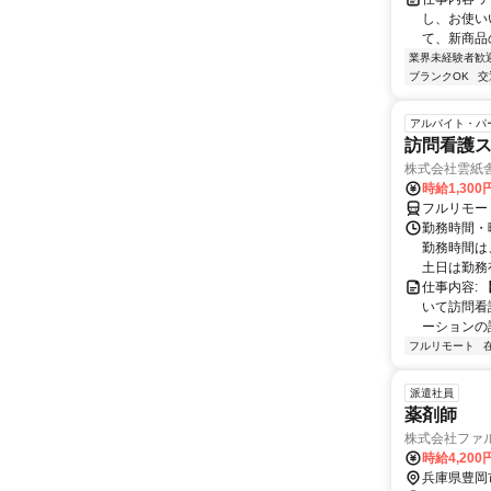
し、お使い
て、新商品の
業界未経験者歓
ブランクOK
交
アルバイト・パ
訪問看護
株式会社雲紙
時給1,300
フルリモー
勤務時間・曜
勤務時間は
土日は勤務
仕事内容:
いて訪問看
ーションの
フルリモート
派遣社員
薬剤師
株式会社ファ
時給4,20
兵庫県豊岡