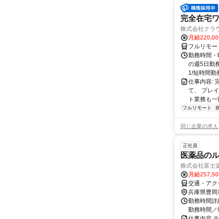
完全在宅
株式会社クラ
月給220,0
フルリモー
勤務時間・曜
の週5日勤
1/短時間勤務
仕事内容:
て、 プレ
ト業務も一
フルリモート
同じ企業の求人
正社員
医薬品の
株式会社富士
月給257,5
交通・アク
兵庫県豊岡
勤務時間詳細
勤務時間／9
仕事内容 