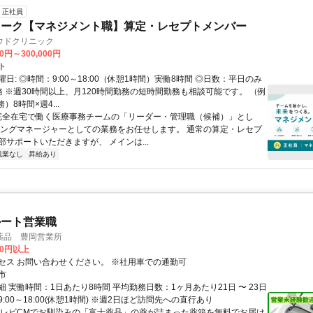
正社員
ワーク【マネジメント職】算定・レセプトメンバー
ウドクリニック
00円～300,000円
ト
日: ◎時間：9:00～18:00（休憩1時間）実働8時間 ◎日数：平日のみ
務 ※週30時間以上、月120時間勤務の短時間勤務も相談可能です。 （例
）8時間×週4...
 完全在宅で働く医療事務チームの「リーダー・管理職（候補）」とし
イングマネージャーとしての業務をお任せします。 通常の算定・レセプ
部サポートいただきますが、 メインは...
残業なし
昇給あり
ルート営業職
薬品 豊岡営業所
00円以上
セス お問い合わせください。 ※社用車での通勤可
市
 実働時間：1日あたり8時間 平均勤務日数：1ヶ月あたり21日 〜 23日
:00～18:00(休憩1時間) ※週2日ほど訪問先への直行あり
テレビCMでお馴染みの「富士薬品」の薬が詰まった薬箱を無料でお届け