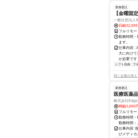
業務委託
【金曜固
一般社団法人
日給32,00
フルリモー
勤務時間・曜
ます。
仕事内容:
大に向けて
が必要です！
シフト自由
フ
同じ企業の求人
業務委託
医療医薬
株式会社Edge
時給3,00
フルリモー
勤務時間・
勤務時間：
仕事内容:
びメディカル