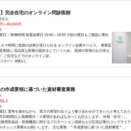
定】完全在宅のオンライン問診医師
博愛会
0円～80,000円
ト
日: ✅勤務時間 毎週金曜日 10:00～19:00 ※他の曜日もご相談に乗れ
 スキマ時間に医師の診察が受けられる オンライン診療サービス。 事業拡
患者様に 高品質な医療の提供をしていくため、 医師の皆様のお力添え
 ご自宅などでのオンライン診...
ルリモート
残業なし
品の作成要領に基づいた資材審査業務
X
0円以上
ト
曜日: 選考を進めながら、双方の希望の合うよう擦り合わせができたらと考えており
月20時間以上 勤務曜日：※希望があればなるべくお応えします。 休暇・休日：...
 医療用医薬品・医療機器に関するプロモーション資材および広告記事のコンプライアン
チェック業務をお願いします。 主な業務： * 作成要領に基づいた資材審査 * ...