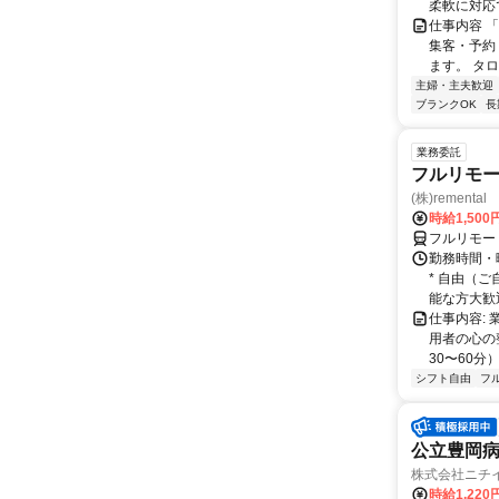
柔軟に対応
仕事内容 
集客・予約
ます。 タロ
主婦・主夫歓迎
ブランクOK
長
業務委託
フルリモー
(株)remental
時給1,500
フルリモー
勤務時間・
* 自由（
能な方大歓迎！
仕事内容:
用者の心の
30〜60分
シフト自由
フ
公立豊岡
株式会社ニチ
時給1,220