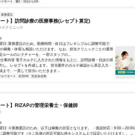
ルリモート
週2・3日からOK
業務委託
ート】訪問診療の医療事務(レセプト算定)
ウドクリニック
ト
曜日: 業務委託のため、勤務時間・休日はフレキシブルに調整可能で
祝の稼働・休暇も相談いただけます。 なお、担当クリニックごとの運用
定ルールのレクチャーを、一部スタッフの...
 ■ 仕事内容 電子カルテに入力された情報をもとに、訪問診療・往診の算
力し、レセプトを作成します。 担当案件のカルテ確認から算定入力・
成まで、一貫して担当いただきます...
フルリモート
在宅OK
完全歩合制
ート】RIZAPの管理栄養士・保健師
社
ト
曜日: ※業務委託のため、以下は稼働の目安となります。 ・面談対応：9:00～20:0
に調整可能です（※ご自身の対応可能な枠をシステム上で設定いただけます）。 ...