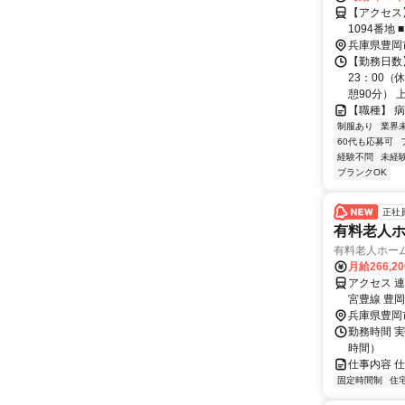
【アクセス】 山陰
1
兵庫県豊岡
【勤務日数】
23：00（
憩90分） 上.
【職種】 
制服あり
業界
60代も応募可
経験不問
未経
ブランクOK
正社
有料老人ホ
有料老人ホー
月給266,2
アクセス 
宮豊線 豊
兵庫県豊岡
勤務時間 実
時間）
仕事内容 
固定時間制
住