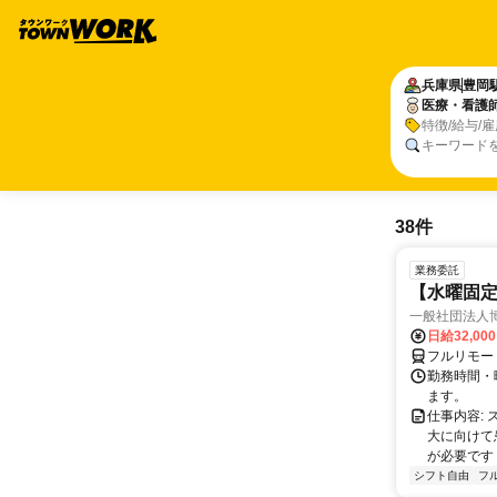
兵庫県
豊岡
医療・看護
特徴/給与/
キーワード
38件
業務委託
【水曜固
一般社団法人
日給32,00
フルリモー
勤務時間・曜
ます。
仕事内容:
大に向けて
が必要です！
シフト自由
フ