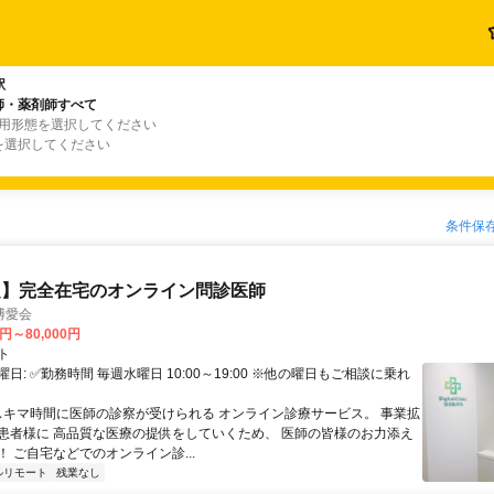
駅
師・薬剤師すべて
雇用形態を選択してください
を選択してください
条件保
定】完全在宅のオンライン問診医師
博愛会
0円～80,000円
ト
日: ✅勤務時間 毎週水曜日 10:00～19:00 ※他の曜日もご相談に乗れ
 スキマ時間に医師の診察が受けられる オンライン診療サービス。 事業拡
患者様に 高品質な医療の提供をしていくため、 医師の皆様のお力添え
 ご自宅などでのオンライン診...
ルリモート
残業なし