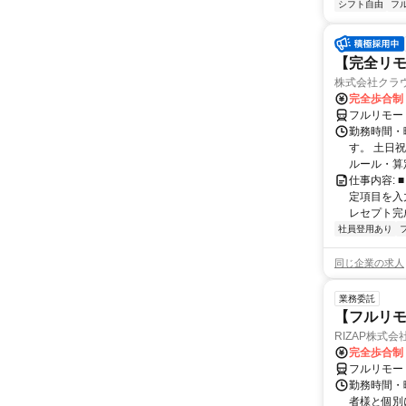
シフト自由
フ
【完全リモ
株式会社クラ
完全歩合制
フルリモー
勤務時間・
す。 土日
ルール・算
仕事内容:
定項目を入
レセプト完
社員登用あり
同じ企業の求人
業務委託
【フルリモ
RIZAP株式会
完全歩合制
フルリモー
勤務時間・
者様と個別