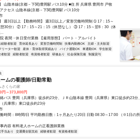
本線(京都－下関)豊岡駅 バス10分 ■住 所 兵庫県 豊岡市 戸牧
094番地 ■アクセス 山陰本線(京都－下関)豊岡駅 バス10分
市
 週3日以上 【勤務時間】 週3日以上／変形労働時間制 ➀ 17：15～
休憩30分） ② 17：15～21：15（休憩なし） ③ 17：15～翌8：30（休
..
病院 夜間・休日受付業務 【雇用形態】 パート・アルバイト
未経験者歓迎
育休延長あり
変形労働時間制
扶養内勤務OK
主婦・主夫歓迎
フリーター歓迎
産休・育休取得実績あり
バイク通勤OK
車通勤OK
学生歓迎
験者歓迎
経験者歓迎
有資格者歓迎
研修あり
社会保険完備
制服貸与
員
ームの看護師/日勤常勤
ムさくらの家
00円～373,800円
連絡バス 豊岡（兵庫県）徒歩約23分、ＪＲ山陰本線 豊岡（兵庫県）東口徒歩約23
岡（兵庫県）東口徒歩約23分
市
働時間：8時間/日 平均勤務日数：1ヶ月あたり20日 日勤 08:30～17:00 （※1日
仕事内容 有料老人ホームの正看護師業務
宅手当あり
交通費全額支給
経験者歓迎
有資格者歓迎