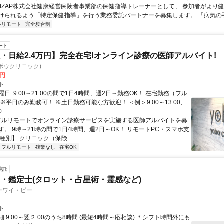
 RIZAP株式会社健康経営保険者事業部の保健指導トレーナーとして、 参加者がより
けられるよう「特定保健指導」を行う業務委託パートナーを募集します。 「病気の手前
ルリモート
完全歩合制
ート
・日給2.4万円】完全在宅!オンライン診療の医師アルバイト!
c(ヨボウクリニック)
0円
ト
日: 9:00～21:00の間で1日4時間、週2日～勤務OK！ 在宅勤務（フル
※平日のみ勤務可！ ※土日勤務可能な方歓迎！ ＜例＞9:00～13:00、
...
 フルリモートでオンライン診療サービスを実施する医師アルバイトを募
す。 9時～21時の間で1日4時間、週2日～OK！ リモートPC・スマホ支
種別】 クリニック（保険...
フルリモート
残業なし
在宅OK
委託
・鑑定士(タロット・占星術・霊感など)
ーワイ・ピー
ト
 9:00～翌２:00のうち8時間 (最短4時間～応相談) ＊シフト時間外にも