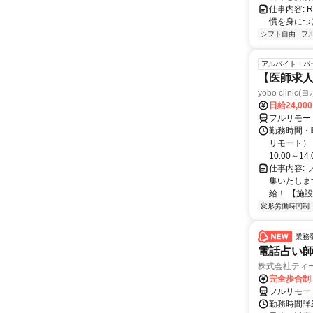
仕事内容:
慣を身につ
シフト自由
フ
アルバイト・パ
【医師求人
yobo clini
日給24,00
フルリモー
勤務時間・曜
リモート） 
10:00～14:0
仕事内容:
集いたしま
給！ 【施設
変形労働時間制
業務
電話占い師
株式会社ティ
完全歩合制
フルリモー
勤務時間詳細