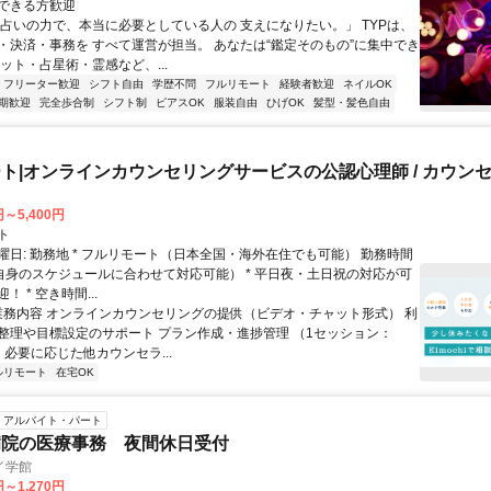
できる方歓迎
「占いの力で、本当に必要としている人の 支えになりたい。」 TYPは、
・決済・事務を すべて運営が担当。 あなたは“鑑定そのもの”に集中でき
ット・占星術・霊感など、...
フリーター歓迎
シフト自由
学歴不問
フルリモート
経験者歓迎
ネイルOK
期歓迎
完全歩合制
シフト制
ピアスOK
服装自由
ひげOK
髪型・髪色自由
ト|オンラインカウンセリングサービスの公認心理師 / カウン
円～5,400円
ト
曜日: 勤務地 * フルリモート（日本全国・海外在住でも可能） 勤務時間
ご自身のスケジュールに合わせて対応可能） * 平日夜・土日祝の対応が可
 * 空き時間...
 業務内容 オンラインカウンセリングの提供（ビデオ・チャット形式） 利
整理や目標設定のサポート プラン作成・進捗管理 （1セッション：
） 必要に応じた他カウンセラ...
ルリモート
在宅OK
アルバイト・パート
病院の医療事務 夜間休日受付
イ学館
円～1,270円