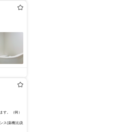
ます。 （例）
ス(薬機法)及