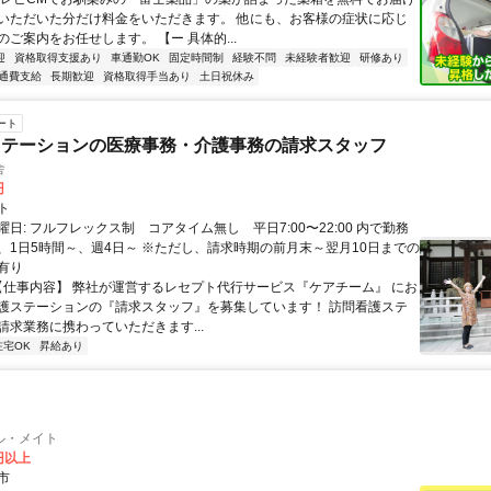
いただいた分だけ料金をいただきます。 他にも、お客様の症状に応じ
ご案内をお任せします。 【ー 具体的...
迎
資格取得支援あり
車通勤OK
固定時間制
経験不問
未経験者歓迎
研修あり
通費支給
長期歓迎
資格取得手当あり
土日祝休み
ート
ステーションの医療事務・介護事務の請求スタッフ
舎
円
ト
日: フルフレックス制 コアタイム無し 平日7:00〜22:00 内で勤務
、1日5時間～、週4日～ ※ただし、請求時期の前月末～翌月10日までの
有り
 【仕事内容】 弊社が運営するレセプト代行サービス『ケアチーム』 にお
護ステーションの『請求スタッフ』を募集しています！ 訪問看護ステ
請求業務に携わっていただきます...
在宅OK
昇給あり
ル・メイト
0円以上
市