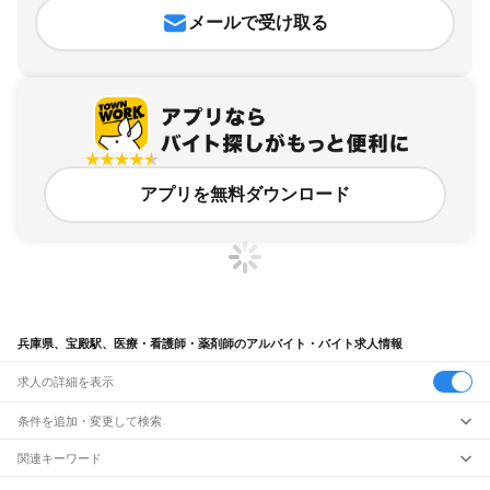
メールで受け取る
アプリを無料ダウンロード
兵庫県、宝殿駅、医療・看護師・薬剤師のアルバイト・バイト求人情報
求人の詳細を表示
条件を追加・変更して検索
市区町村を追加・変更
関連キーワード
完全在宅ワーク 全国
シール貼り 在宅
現在地周辺
ガチャガチャ
犬カフェ
兵庫県