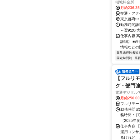
稲城料金所
月給236,3
交通・アク
東京都府中
勤務時間詳細
～翌9:20
仕事内容 
詳細】 ■通
情報などの問
業界未経験者歓
固定時間制
経
【フルリモ
グ・部門
電通デジタル
月給250,0
フルリモー
勤務時間 
務時間： [
（2025年
仕事内容 
運用コンサ
るけれど、