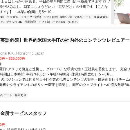
◎ 土日はしっかり休める。平日の空き時間に自宅から稼働できます ◎ ノ
飛び込みなし。副業にちょうどいい「電話だけ」の仕事です 【こんな
です】 ・本業の合間に月5〜10...
主婦・主夫歓迎
フリーター歓迎
シフト自由
学歴不問
フルリモート
経験者歓迎
OK
ブランクOK
長期歓迎
シフト制
ピアスOK
ひげOK
英語必須】世界的米国大手ITの社内外のコンテンツレビュア
ional K.K., Highspring Japan
00円～325,000円
ト
曜日: アメリカ拠点と連携し、グローバルな環境で働く正社員を募集します。 完全
時間は日本時間: 午前7時00分〜午後4時00分 (休憩1時間含む） 5－6月...
 このポジションでは世界的大手IT企業の広告コンテンツの管理・最適化を行うチー
分析やクライアントのポリシー遵守を確認し、顧客のウェブサイトへの流入数増加
ルリモート
昇給あり
料金所サービススタッフ
50円