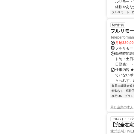
ルリモート
経験やあな
フルリモート
契約社員
フルリモー
Teleperform
月給330,0
フルリモー
勤務時間詳
ト制：土日
日勤務） ・
仕事内容 
ていないポ
らわれず、新
業界未経験者歓
転勤なし
経験
在宅OK
ブラン
同じ企業の求人
アルバイト・パ
【完全在
株式会社TIME