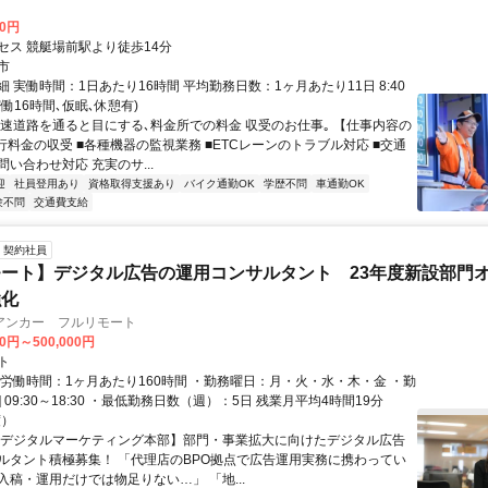
50円
セス 競艇場前駅より徒歩14分
市
 実働時間：1日あたり16時間 平均勤務日数：1ヶ月あたり11日 8:40
(実働16時間､仮眠､休憩有)
高速道路を通ると目にする､料金所での料金 収受のお仕事｡ 【仕事内容の
行料金の収受 ■各種機器の監視業務 ■ETCレーンのトラブル対応 ■交通
い合わせ対応 充実のサ...
迎
社員登用あり
資格取得支援あり
バイク通勤OK
学歴不問
車通勤OK
験不問
交通費支給
契約社員
ート】デジタル広告の運用コンサルタント 23年度新設部門
強化
アンカー フルリモート
00円～500,000円
ト
総労働時間：1ヶ月あたり160時間 ・勤務曜日：月・火・水・木・金 ・勤
1] 09:30～18:30 ・最低勤務日数（週）：5日 残業月平均4時間19分
度）
【デジタルマーケティング本部】部門・事業拡大に向けたデジタル広告
ルタント積極募集！ 「代理店のBPO拠点で広告運用実務に携わってい
入稿・運用だけでは物足りない…」 「地...