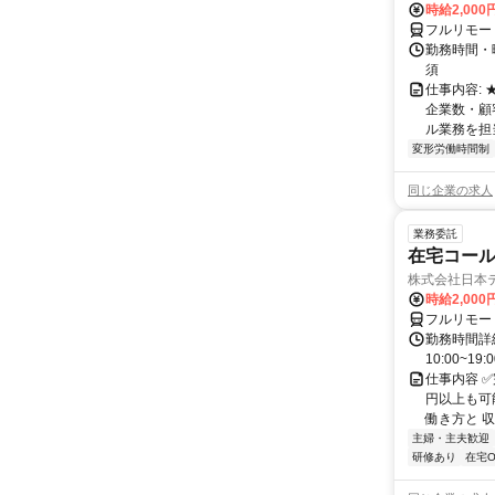
時給2,000
フルリモー
勤務時間・
須
仕事内容:
企業数・顧
ル業務を担当い
変形労働時間制
同じ企業の求人
業務委託
在宅コー
株式会社日本
時給2,000
フルリモー
勤務時間詳細
10:00~19:
仕事内容 
円以上も可
働き方と 収
主婦・主夫歓迎
研修あり
在宅O