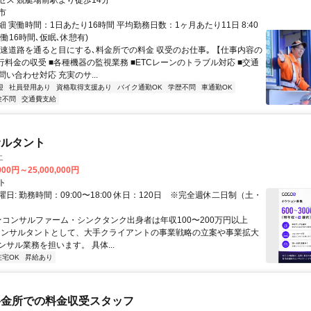
セス 競艇場前駅より徒歩14分
市
 実働時間：1日あたり16時間 平均勤務日数：1ヶ月あたり11日 8:40
(実働16時間､仮眠､休憩有)
高速道路を通ると目にする､料金所での料金 収受のお仕事｡ 【仕事内容の
行料金の収受 ■各種機器の監視業務 ■ETCレーンのトラブル対応 ■交通
い合わせ対応 充実のサ...
迎
社員登用あり
資格取得支援あり
バイク通勤OK
学歴不問
車通勤OK
験不問
交通費支給
サルタント
エ
000円～25,000,000円
ト
日: 勤務時間：09:00〜18:00 休日：120日 ※完全週休二日制（土・
 ★コンサルファーム・シンクタンク出身者は年収100〜200万円以上
" コンサルタントとして、大手クライアントの事業戦略の立案や事業拡大
サル業務を担います。 具体...
在宅OK
昇給あり
料金所での料金収受スタッフ