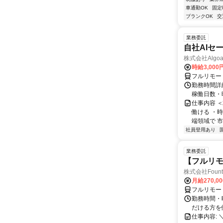
車通勤OK
固定
ブランクOK
交
業務委託
自社AIセ
株式会社Algoa
時給3,000
フルリモー
勤務時間詳細
稼働日数・
仕事内容 
働ける ・時
端領域で 市
社員登用あり
業務委託
【フルリモ
株式会社Fount
月給270,0
フルリモー
勤務時間・
だける方を
仕事内容: