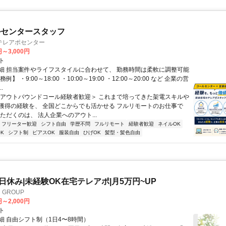
ルセンタースタッフ
テレアポセンター
円～3,000円
ト
細 担当案件やライフスタイルに合わせて、 勤務時間は柔軟に調整可能
例】 ・9:00～18:00 ・10:00～19:00 ・12:00～20:00 など 企業の営
.
＜アウトバウンドコール経験者歓迎＞ これまで培ってきた架電スキルや
獲得の経験を、 全国どこからでも活かせる フルリモートのお仕事で
ただくのは、 法人企業へのアウト...
フリーター歓迎
シフト自由
学歴不問
フルリモート
経験者歓迎
ネイルOK
K
シフト制
ピアスOK
服装自由
ひげOK
髪型・髪色自由
土日休み|未経験OK在宅テレアポ|月5万円~UP
GROUP
円～2,000円
ト
細 自由シフト制（1日4〜8時間）