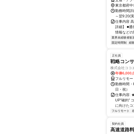
交通・アク
東京都府中
勤務時間詳細
～翌9:20
仕事内容 
詳細】 ■通
情報などの問
業界未経験者歓
固定時間制
経
正社員
戦略コン
株式会社ココ
年俸6,000,
フルリモー
勤務時間・曜
日・祝）
仕事内容:
UP"確約
に向けたコン
フルリモート
契約社員
高速道路