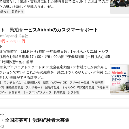
で残業なし！業績・貢献度に応じた随時昇給で収入UP！ これまでのご
たの魅力を詳しく記載のうえ、ぜ...
残業なし
昇給あり
ト 民泊サービスAirbnbのカスタマーサポート
ance Japan株式会社
00円～360,000円
ト
細 実働時間：1日あたり8時間 平均勤務日数：1ヶ月あたり21日 ▼シフ
祝日含む週5日勤務 17：00～翌9：00の間で実働8時間（土日祝含む週5
1時間休憩の他に前半...
★新規プロジェクトスタート★ ✅ 完全在宅勤務♪ ✅ 弊社でしか募集をし
ジションです♪ ✅ これからの組織を一緒に形づくるやりがい ✅ 前例にと
しい挑戦ができる環境 ✅...
迎
ランチタイム
社員登用あり
副業・WワークOK
フリーター歓迎
学歴不問
不問
未経験者歓迎
フルリモート
経験者歓迎
ネイルOK
有資格者歓迎
研修あり
クOK
育休あり
オープニングスタッフ
長期歓迎
シフト制
ート
宅・全国応募可】労務経験者大募集
RS