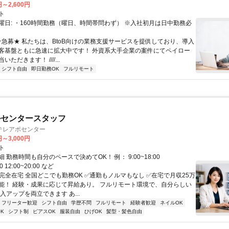
円～2,600円
ト
曜日: ・160時間勤務（曜日、時間帯問わず） ※入社初月は日中勤務必
 ★急募★ 私たちは、BtoB向けの業務支援サービスを提供しており、導入
客基盤ともに急速に拡大中です！ 外資系大手企業の案件にてペイロー
ただきます！ ////...
シフト自由
即日勤務OK
フルリモート
ルセンタースタッフ
テレアポセンター
円～3,000円
ト
 勤務時間も自分のペースで決めてOK！ 例： 9:00~18:00
00 12:00~20:00 など
✅完全在宅 全国どこでも勤務OK ✅通勤もノルマもなし ✅在宅で月収25万
能！ 経験・成果に応じて昇給あり。 フルリモート環境で、自分らしい
入アップを両立できます あ...
フリーター歓迎
シフト自由
学歴不問
フルリモート
経験者歓迎
ネイルOK
K
シフト制
ピアスOK
服装自由
ひげOK
髪型・髪色自由