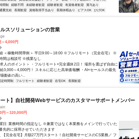
時間制
経験不問
未経験者歓迎
経験者歓迎
有資格者歓迎
賞与あり
通費支給
長期歓迎
資格取得手当あり
長期休暇あり
ピアスOK
ひげOK
ールスソリューションの営業
ge
円～4,000円
ト
 ＜稼働時間帯例＞ 平日9:00～18:00 ※フルリモート（完全在宅） ※
時間は相談可 ※残業なし
＜求人のポイント＞ ・フルリモート×完全週休2日！ 場所を選ばず自由に
給3,000～4,000円！ スキルに応じた高単価報酬 ・AI×セールスの最先
場価値の高い...
固定時間制
フルリモート
経験者歓迎
在宅OK
長期歓迎
ート】自社開発Webサービスのカスタマーサポートメンバー
ain
00円～320,000円
ト
曜日: 業務時間の指定なし ※兼業ではなく本業務をメインで行っていた
優先的に採用させていただきます
 ＼ 【完全在宅】月額27万円スタート！自社開発サービスのCS業務／ フ