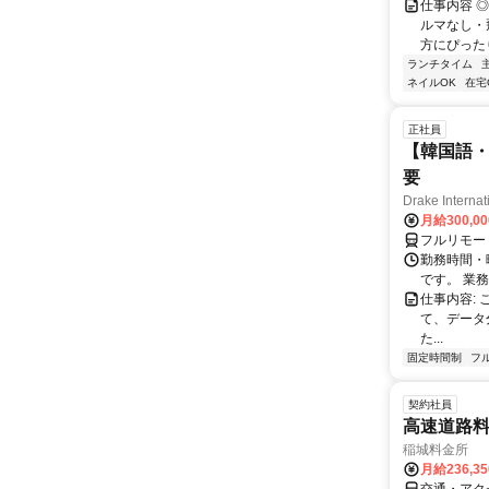
仕事内容 
ルマなし・
方にぴったり
ランチタイム
ネイルOK
在宅
正社員
【韓国語・
要
Drake Internat
月給300,0
フルリモー
勤務時間・
です。 業務
仕事内容:
て、データ
た...
固定時間制
フ
契約社員
高速道路
稲城料金所
月給236,3