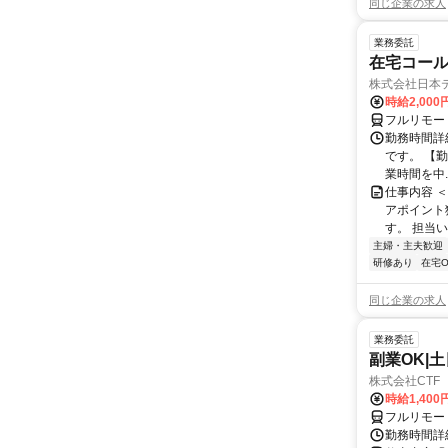
同じ企業の求人
業務委託
在宅コー
株式会社日本
時給2,000
フルリモー
勤務時間詳
です。 【勤務
業時間を中..
仕事内容 
アポイント
す。 担当い
主婦・主夫歓迎
研修あり
在宅O
同じ企業の求人
業務委託
副業OK|
株式会社CTF 
時給1,400
フルリモー
勤務時間詳