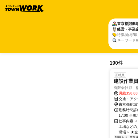
東京都
競艇
経営・事業
特徴/給与/
キーワード
190件
正社員
建設作業員
有限会社昴 
月給350,0
交通・アク
東京都稲城
勤務時間詳細
17:00 
仕事内容 
工場などの
現場＞ ★全
制服あり
業界