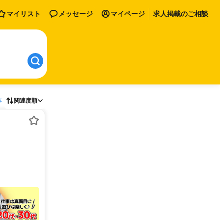
マイリスト
メッセージ
マイページ
求人掲載のご相談
存
関連度順