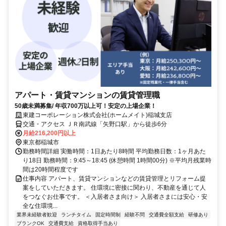
アパート・賃貸マンションの賃貸管理職
50歳未満募集/ 年収700万以上可！安定の上場企業！
東建コーポレーション株式会社(ホームメイト)稲城支店
交通・アクセス ＪＲ南武線「矢野口駅」から徒歩6分
月給216,200円以上
東京都稲城市
勤務時間詳細 実働時間：1日あたり8時間 平均勤務日数：1ヶ月あた
り18日 勤務時間：9:45～18:45 (休憩時間 1時間00分) ※平均月残業時
間は20時間程度です
仕事内容 アパート、賃貸マンションなどの賃貸管理とリフォーム提
案をしていただきます。 住環境に密接に関わり、不動産を通じて人
をつなぐお仕事です。 ＜入居者さま向け＞ 入居者さまには安心・安
全な住環境...
業界未経験者歓迎
ランチタイム
固定時間制
経験不問
交通費全額支給
研修あり
ブランクOK
交通費支給
資格取得手当あり