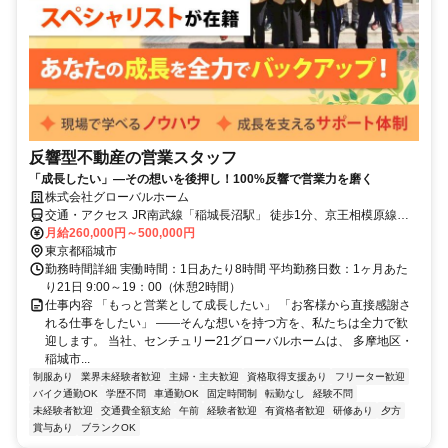
反響型不動産の営業スタッフ
「成長したい」―その想いを後押し！100%反響で営業力を磨く
株式会社グローバルホーム
交通・アクセス JR南武線「稲城長沼駅」 徒歩1分、京王相模原線
「稲城駅」徒歩15分
月給260,000円～500,000円
東京都稲城市
勤務時間詳細 実働時間：1日あたり8時間 平均勤務日数：1ヶ月あた
り21日 9:00～19：00（休憩2時間）
仕事内容 「もっと営業として成長したい」 「お客様から直接感謝さ
れる仕事をしたい」 ――そんな想いを持つ方を、私たちは全力で歓
迎します。 当社、センチュリー21グローバルホームは、 多摩地区・
稲城市...
制服あり
業界未経験者歓迎
主婦・主夫歓迎
資格取得支援あり
フリーター歓迎
バイク通勤OK
学歴不問
車通勤OK
固定時間制
転勤なし
経験不問
未経験者歓迎
交通費全額支給
午前
経験者歓迎
有資格者歓迎
研修あり
夕方
賞与あり
ブランクOK