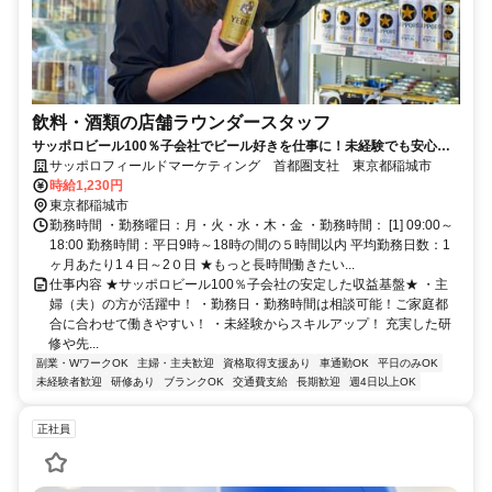
飲料・酒類の店舗ラウンダースタッフ
サッポロビール100％子会社でビール好きを仕事に！未経験でも安心し
て始められる土日休みの店舗営業職！
サッポロフィールドマーケティング 首都圏支社 東京都稲城市
時給1,230円
東京都稲城市
勤務時間 ・勤務曜日：月・火・水・木・金 ・勤務時間： [1] 09:00～
18:00 勤務時間：平日9時～18時の間の５時間以内 平均勤務日数：1
ヶ月あたり1４日～2０日 ★もっと長時間働きたい...
仕事内容 ★サッポロビール100％子会社の安定した収益基盤★ ・主
婦（夫）の方が活躍中！ ・勤務日・勤務時間は相談可能！ご家庭都
合に合わせて働きやすい！ ・未経験からスキルアップ！ 充実した研
修や先...
副業・WワークOK
主婦・主夫歓迎
資格取得支援あり
車通勤OK
平日のみOK
未経験者歓迎
研修あり
ブランクOK
交通費支給
長期歓迎
週4日以上OK
正社員