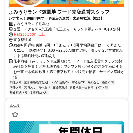
よみうりランド遊園地 フード売店運営スタッフ
レア求人！遊園地内フード売店の運営／未経験歓迎【012】
よみうりランド遊園地
交通・アクセス ●京王線「京王よみうりランド駅」バス10分★無料送
迎バスあり●小田急線「読売ランド前駅」バス10分
月給235,000円以上
東京都稲城市
勤務時間詳細 実働時間：1日あたり8時間 平均勤務日数：1ヶ月あた
り21日 【勤務時間】 8:00～22:00の間で実働8h ※天候など営業状況
による勤務時間の変動あり
仕事内容 よみうりランド遊園地にて、 フード売店運営スタッフの契
約社員を募集！ ✅遊園地で働くワクワク感♪ ✅多くの方を笑顔にする
お仕事 ✅未経験歓迎！第二新卒歓迎！ ✅販売や接客・サービス経験が
活...
制服あり
業界未経験者歓迎
バイク通勤OK
車通勤OK
転勤なし
経験不問
研修あり
賞与あり
育休あり
交通費支給
資格取得手当あり
シフト制
昼食補助あり
食事補助あり
正社員