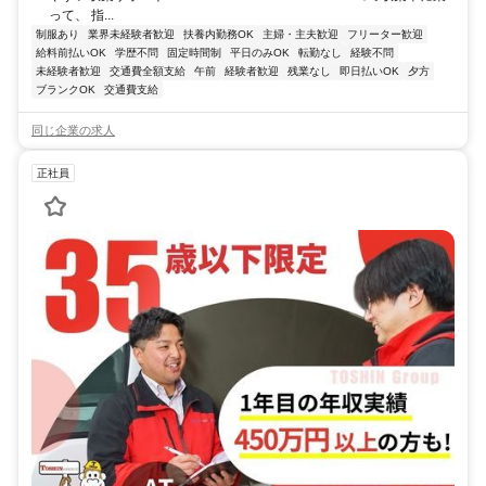
って、 指...
制服あり
業界未経験者歓迎
扶養内勤務OK
主婦・主夫歓迎
フリーター歓迎
給料前払いOK
学歴不問
固定時間制
平日のみOK
転勤なし
経験不問
未経験者歓迎
交通費全額支給
午前
経験者歓迎
残業なし
即日払いOK
夕方
ブランクOK
交通費支給
同じ企業の求人
正社員