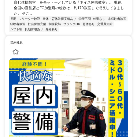
育む体操教室」をモットーとしている『ネイス体操教室』。 現在、
全国の直営店とFC加盟店の総数は、約170教室まで成長してきまし
た。 そこ...
長期
フリーター歓迎
産休・育休取得実績あり
学歴不問
転勤なし
未経験者歓迎
経験者歓迎
社会保険完備
制服貸与
ブランクOK
育休あり
交通費支給
シフト制
長期休暇あり
昇給あり
契約社員