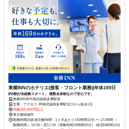
東横INNのホテリエ(接客・フロント業務)|年休169日
約9割が未経験スタート。 複数名体制なので安心です。
東横INN府中南武線南多摩駅前
交通・アクセス JR南武線南多摩駅北口から徒歩1分
月給265,000円以上
東京都稲城市
勤務時間詳細 総労働時間：1ヶ月あたり150時間15分 〜 171時間 ＜
勤務時間＞ 10:30～翌11:30（実働時間20時間45分） (休憩4時間15分