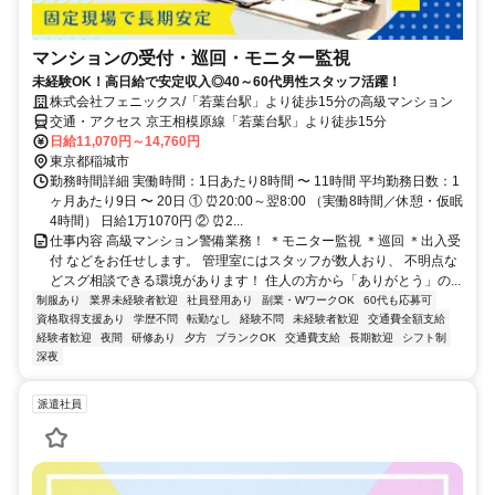
マンションの受付・巡回・モニター監視
未経験OK！高日給で安定収入◎40～60代男性スタッフ活躍！
株式会社フェニックス/「若葉台駅」より徒歩15分の高級マンション
交通・アクセス 京王相模原線「若葉台駅」より徒歩15分
日給11,070円～14,760円
東京都稲城市
勤務時間詳細 実働時間：1日あたり8時間 〜 11時間 平均勤務日数：1
ヶ月あたり9日 〜 20日 ① ⏰20:00～翌8:00 （実働8時間／休憩・仮眠
4時間） 日給1万1070円 ② ⏰2...
仕事内容 高級マンション警備業務！ ＊モニター監視 ＊巡回 ＊出入受
付 などをお任せします。 管理室にはスタッフが数人おり、 不明点な
どスグ相談できる環境があります！ 住人の方から「ありがとう」の...
制服あり
業界未経験者歓迎
社員登用あり
副業・WワークOK
60代も応募可
資格取得支援あり
学歴不問
転勤なし
経験不問
未経験者歓迎
交通費全額支給
経験者歓迎
夜間
研修あり
夕方
ブランクOK
交通費支給
長期歓迎
シフト制
深夜
派遣社員