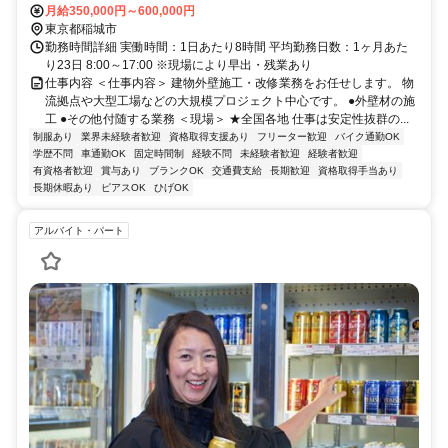
月給350,000円～600,000円
東京都稲城市
勤務時間詳細 実働時間：1日あたり8時間 平均勤務日数：1ヶ月あた
り23日 8:00～17:00 ※現場により早出・残業あり
仕事内容 ＜仕事内容＞ 建物外壁施工・改修業務をお任せします。 物
流拠点や大型工場などの大規模プロジェクト中心です。 ●外壁材の施
工 ●その他付随する業務 ＜現場＞ ★全国各地 仕事は安定性抜群の...
制服あり
業界未経験者歓迎
資格取得支援あり
フリーター歓迎
バイク通勤OK
学歴不問
車通勤OK
固定時間制
経験不問
未経験者歓迎
経験者歓迎
有資格者歓迎
賞与あり
ブランクOK
交通費支給
長期歓迎
資格取得手当あり
長期休暇あり
ピアスOK
ひげOK
アルバイト・パート