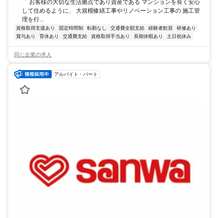
￣ お客様の大切な生活拠点であり資産である マンションを長く安心
して住めるように、 大規模修繕工事やリノベーション工事の 施工管
理を行...
資格取得支援あり
固定時間制
転勤なし
交通費全額支給
経験者歓迎
研修あり
賞与あり
育休あり
交通費支給
資格取得手当あり
長期休暇あり
土日祝休み
同じ企業の求人
アルバイト・パート