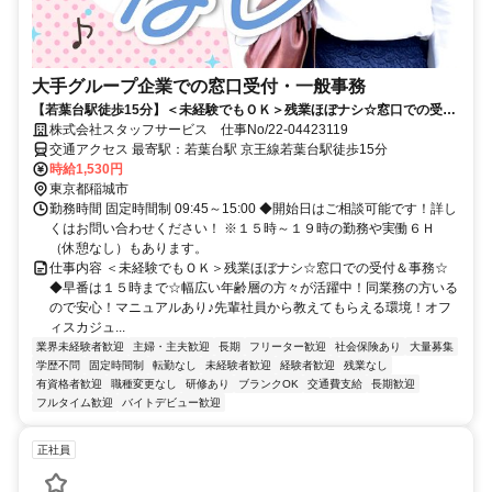
大手グループ企業での窓口受付・一般事務
【若葉台駅徒歩15分】＜未経験でもＯＫ＞残業ほぼナシ☆窓口での受付
＆事務☆
株式会社スタッフサービス 仕事No/22-04423119
交通アクセス 最寄駅：若葉台駅 京王線若葉台駅徒歩15分
時給1,530円
東京都稲城市
勤務時間 固定時間制 09:45～15:00 ◆開始日はご相談可能です！詳し
くはお問い合わせください！ ※１５時～１９時の勤務や実働６Ｈ
（休憩なし）もあります。
仕事内容 ＜未経験でもＯＫ＞残業ほぼナシ☆窓口での受付＆事務☆
◆早番は１５時まで☆幅広い年齢層の方々が活躍中！同業務の方いる
ので安心！マニュアルあり♪先輩社員から教えてもらえる環境！オフ
ィスカジュ...
業界未経験者歓迎
主婦・主夫歓迎
長期
フリーター歓迎
社会保険あり
大量募集
学歴不問
固定時間制
転勤なし
未経験者歓迎
経験者歓迎
残業なし
有資格者歓迎
職種変更なし
研修あり
ブランクOK
交通費支給
長期歓迎
フルタイム歓迎
バイトデビュー歓迎
正社員