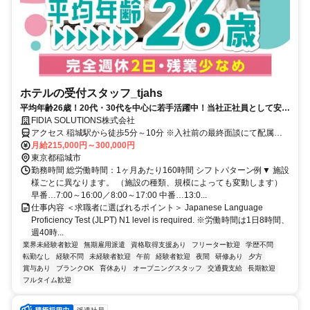
ホテルの受付スタッフ_tjahs
平均年齢26歳！20代・30代を中心に若手活躍中！当社正社員として安定
して長く働けます◎完全週休二日制＆月平均残業10h／未経験OK★採用
FIDIA SOLUTIONS株式会社
基準は友達になれそうな人！／休暇制度充実！産育休取得率100%／内
アクセス 稲城駅から徒歩5分～10分 ※入社前の最終面談にて配属先
定まで最短2日！今すぐ働ける仕事を探している方はぜひ一度ご相談く
を決定致します。
月給215,000円～300,000円
ださい♪
東京都稲城市
勤務時間 総労働時間：1ヶ月あたり160時間 シフトパターン例▼ 施設
様ごとに異なります。 （施設の種類、規模によっても変動します）
早番…7:00～16:00／8:00～17:00 中番…13:0...
仕事内容 ＜求職者に選ばれるポイント＞ Japanese Language
Proficiency Test (JLPT) N1 level is required. ※労働時間は1日8時間、
週40時...
業界未経験者歓迎
無期雇用派遣
資格取得支援あり
フリーター歓迎
学歴不問
転勤なし
経験不問
未経験者歓迎
午前
経験者歓迎
夜間
研修あり
夕方
賞与あり
ブランクOK
育休あり
オープニングスタッフ
交通費支給
長期歓迎
フルタイム歓迎