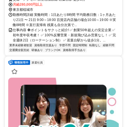
月給280,000円以上
東京都稲城市
勤務時間詳細 実働時間：1日あたり8時間 平均勤務日数：1ヶ月あた
り21日 〜 21日 9:00～18:00 百貨店内店舗の場合10:00～19:00 ※実
働8時間 ※直行直帰有 残業も自分次第で...
仕事内容 ❖ポイントをサクっと紹介! ✅ 創業50年超えの安定企業 ✅
初年度年収考慮！ ✅ 100%反響営業・新規飛び込み営業なし！ ✅ 完
全週休2日（ローテーション制） ✅ 若葉台駅から徒歩1分。...
業界未経験者歓迎
資格取得支援あり
学歴不問
固定時間制
転勤なし
経験不問
交通費全額支給
研修あり
ブランクOK
資格取得手当あり
派遣社員