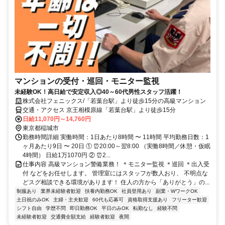
マンションの受付・巡回・モニター監視
未経験OK！高日給で安定収入◎40～60代男性スタッフ活躍！
株式会社フェニックス/「若葉台駅」より徒歩15分の高級マンション
交通・アクセス 京王相模原線「若葉台駅」より徒歩15分
日給11,070円～14,760円
東京都稲城市
勤務時間詳細 実働時間：1日あたり8時間 〜 11時間 平均勤務日数：1
ヶ月あたり9日 〜 20日 ① ⏰20:00～翌8:00 （実働8時間／休憩・仮眠
4時間） 日給1万1070円 ② ⏰2...
仕事内容 高級マンション警備業務！ ＊モニター監視 ＊巡回 ＊出入受
付 などをお任せします。 管理室にはスタッフが数人おり、 不明点な
どスグ相談できる環境があります！ 住人の方から「ありがとう」の...
制服あり
業界未経験者歓迎
扶養内勤務OK
社員登用あり
副業・WワークOK
土日祝のみOK
主婦・主夫歓迎
60代も応募可
資格取得支援あり
フリーター歓迎
シフト自由
学歴不問
即日勤務OK
平日のみOK
転勤なし
経験不問
未経験者歓迎
交通費全額支給
経験者歓迎
夜間