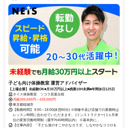
子ども向け体操教室 運営アドバイザー
【上場企業】未経験OK■月30万円以上■残業10H未満■年間休日125日
ネイス体操教室 ソコラ若葉台校
月給300,000円～430,000円
東京都稲城市
【勤務時間】 9:00～18:00(休憩60分) ※研修中及び店舗での業務時は
レッスン時間に合わせていただきます。 (インストラクター) 1ヵ月単
位の変形労働時間制（週平均40時間以内） ※基本的に...
【仕事内容】 「子ども達のすこやかなカラダ、しなやかなココロを