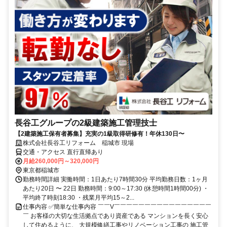
長谷工グループの2級建築施工管理技士
【2建築施工保有者募集】充実の1級取得研修有！年休130日〜
株式会社長谷工リフォーム 稲城市 現場
交通・アクセス 直行直帰あり
月給260,000円～320,000円
東京都稲城市
勤務時間詳細 実働時間：1日あたり7時間30分 平均勤務日数：1ヶ月
あたり20日 〜 22日 勤務時間：9:00～17:30 (休憩時間1時間00分) ・
平均終了時刻18:30 ・残業月平均15～2...
仕事内容 ✅簡単な仕事内容 ￣￣V￣￣￣￣￣￣￣￣￣￣￣￣￣￣￣￣
￣ お客様の大切な生活拠点であり資産である マンションを長く安心
して住めるように、 大規模修繕工事やリノベーション工事の 施工管