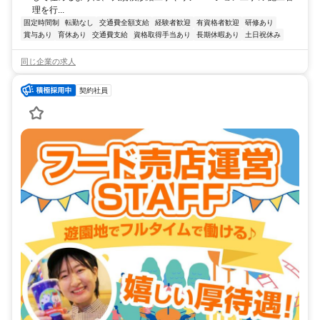
理を行...
固定時間制
転勤なし
交通費全額支給
経験者歓迎
有資格者歓迎
研修あり
賞与あり
育休あり
交通費支給
資格取得手当あり
長期休暇あり
土日祝休み
同じ企業の求人
契約社員