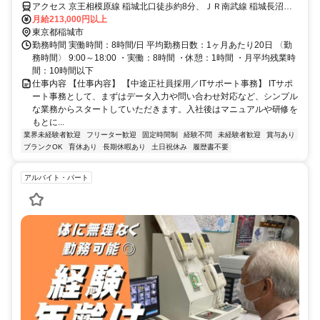
アクセス 京王相模原線 稲城北口徒歩約8分、ＪＲ南武線 稲城長沼南
口徒歩約11分、京王相模原線 京王よみうりランド徒歩約19分
月給213,000円以上
東京都稲城市
勤務時間 実働時間：8時間/日 平均勤務日数：1ヶ月あたり20日 〈勤
務時間〉 9:00～18:00 ・実働：8時間 ・休憩：1時間 ・月平均残業時
間：10時間以下
仕事内容 【仕事内容】 【中途正社員採用／ITサポート事務】 ITサポ
ート事務として、まずはデータ入力や問い合わせ対応など、シンプル
な業務からスタートしていただきます。入社後はマニュアルや研修を
もとに...
業界未経験者歓迎
フリーター歓迎
固定時間制
経験不問
未経験者歓迎
賞与あり
ブランクOK
育休あり
長期休暇あり
土日祝休み
履歴書不要
アルバイト・パート