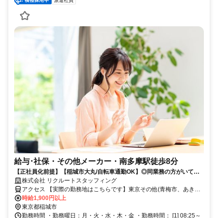
派遣社員
給与･社保・その他メーカー・南多摩駅徒歩8分
【正社員化前提】【稲城市大丸/自転車通勤OK】◎同業務の方がいて安
心！退職金制度あり◆年間休日125日◆
株式会社 リクルートスタッフィング
アクセス 【実際の勤務地はこちらです】東京その他(青梅市、あきる
野市、日野市など)東京都南多摩駅徒歩8分
時給1,900円以上
東京都稲城市
勤務時間 ・勤務曜日：月・火・水・木・金 ・勤務時間： [1] 08:25～