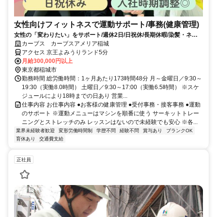
女性向けフィットネスで運動サポート/事務(健康管理)
女性の「変わりたい」をサポート/週休2日/日祝休/長期休暇/染髪・ネイ
ルOK※規定内
カーブス カーブスアメリア稲城
アクセス 京王よみうりランド5分
月給300,000円以上
東京都稲城市
勤務時間 総労働時間：1ヶ月あたり173時間48分 月～金曜日／9:30～
19:30（実働8.0時間） 土曜日／9:30～17:00（実働6.5時間） ※スケ
ジュールにより18時までの日あり 営業...
仕事内容 お仕事内容 ●お客様の健康管理 ●受付事務・接客事務 ●運動
のサポート ※運動メニューはマシンを順番に使う サーキットトレー
ニングとストレッチのみ レッスンはないので未経験でも安心 ※各...
業界未経験者歓迎
変形労働時間制
学歴不問
経験不問
賞与あり
ブランクOK
育休あり
交通費支給
正社員