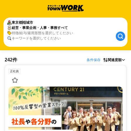
東京都
稲城市
経営・事業企画・人事・事務すべて
特徴/給与/雇用形態を選択してください
キーワードを選択してください
242件
条件保存
関連度順
正社員