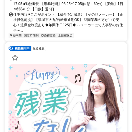
17:05 ■勤務時間 【勤務時間】08:25~17:05(休憩：60分) 【実働】1日
7時間40分 【日数】週5日...
仕事内容 ■ここがポイント 【紹介予定派遣】【その他メーカー】【正
社員化前提】【稲城市大丸/自転車通勤OK】 ◎同業務の方がいて安
心！退職金制度あり◆年間休日125日◆ ～メーカーにて人事部のお仕
事～...
学歴不問
固定時間制
交通費支給
土日祝休み
派遣社員