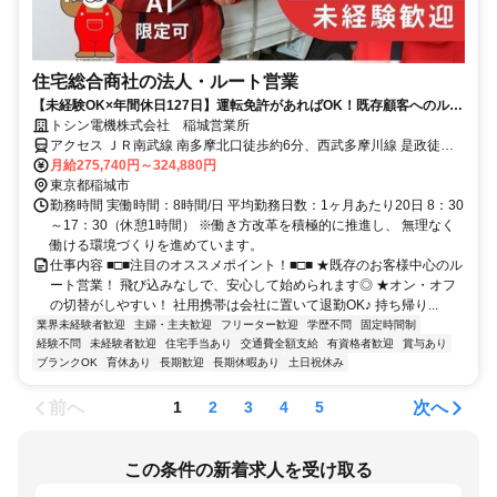
住宅総合商社の法人・ルート営業
【未経験OK×年間休日127日】運転免許があればOK！既存顧客へのルー
ト営業/賞与＆褒賞制度あり◎
トシン電機株式会社 稲城営業所
アクセス ＪＲ南武線 南多摩北口徒歩約6分、西武多摩川線 是政徒歩
約15分、ＪＲ南武線 稲城長沼北口徒歩約14分
月給275,740円～324,880円
東京都稲城市
勤務時間 実働時間：8時間/日 平均勤務日数：1ヶ月あたり20日 8：30
～17：30（休憩1時間） ※働き方改革を積極的に推進し、 無理なく
働ける環境づくりを進めています。
仕事内容 ■□■注目のオススメポイント！■□■ ★既存のお客様中心のル
ート営業！ 飛び込みなしで、安心して始められます◎ ★オン・オフ
の切替がしやすい！ 社用携帯は会社に置いて退勤OK♪ 持ち帰り...
業界未経験者歓迎
主婦・主夫歓迎
フリーター歓迎
学歴不問
固定時間制
経験不問
未経験者歓迎
住宅手当あり
交通費全額支給
有資格者歓迎
賞与あり
ブランクOK
育休あり
長期歓迎
長期休暇あり
土日祝休み
前へ
次へ
1
2
3
4
5
この条件の新着求人を受け取る