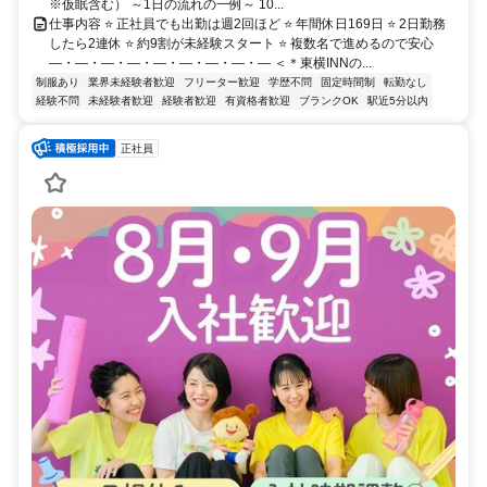
※仮眠含む） ～1日の流れの一例～ 10...
仕事内容 ⭐ 正社員でも出勤は週2回ほど ⭐ 年間休日169日 ⭐ 2日勤務
したら2連休 ⭐ 約9割が未経験スタート ⭐ 複数名で進めるので安心
―・―・―・―・―・―・―・―・― ＜＊東横INNの...
制服あり
業界未経験者歓迎
フリーター歓迎
学歴不問
固定時間制
転勤なし
経験不問
未経験者歓迎
経験者歓迎
有資格者歓迎
ブランクOK
駅近5分以内
正社員