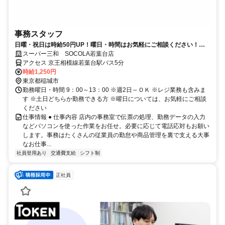
事務スタッフ
日曜・祝日は時給50円UP！曜日・時間はお気軽にご相談ください！幅
広い年齢の方が活躍中
スーパー三和 SOCOLA若葉台店
アクセス 京王相模線若葉台駅バス5分
時給1,250円
東京都稲城市
勤務曜日・時間 9：00～13：00 ※週2日～ＯＫ ※レジ業務も含みま
す ※土日どちらか勤務できる方 ※曜日については、お気軽にご相談
ください
仕事情報 ● 仕事内容 店内の事務室で伝票の処理、勤務データの入力
などパソコンを使った作業をお任せ。必要に応じて電話応対もお願い
します。事務はたくさんの従業員の勤怠や商品管理を裏で支える大事
なお仕事...
社員登用あり
交通費支給
シフト制
正社員