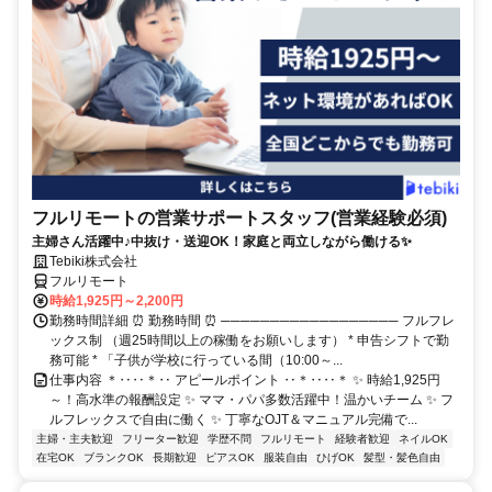
フルリモートの営業サポートスタッフ(営業経験必須)
主婦さん活躍中♪中抜け・送迎OK！家庭と両立しながら働ける✨
Tebiki株式会社
フルリモート
時給1,925円～2,200円
勤務時間詳細 ⏰ 勤務時間 ⏰ ────────────────── フルフレ
ックス制 （週25時間以上の稼働をお願いします） * 申告シフトで勤
務可能 * 「子供が学校に行っている間（10:00～...
仕事内容 ＊‥‥＊‥ アピールポイント ‥＊‥‥＊ ✨ 時給1,925円
～！高水準の報酬設定 ✨ ママ・パパ多数活躍中！温かいチーム ✨ フ
ルフレックスで自由に働く ✨ 丁寧なOJT＆マニュアル完備で...
主婦・主夫歓迎
フリーター歓迎
学歴不問
フルリモート
経験者歓迎
ネイルOK
在宅OK
ブランクOK
長期歓迎
ピアスOK
服装自由
ひげOK
髪型・髪色自由