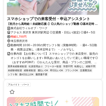
スマホショップでの来客受付・申込アシスタント
【初月から高時給！未経験応援♪】◎人気のショップ勤務 ◎基本定時 ◎
第二新卒・社会人デビュー歓迎♪
株式会社ウィルオブ・ワーク
アクセス 所沢市 東所沢駅周辺 ◎交通費・日払い(規定) ◎週4～5日
時給1,700円
埼玉県所沢市
勤務時間 10:00～20:00の間でシフト制（実働8時間） ・週4～5日勤
務 ・残業ほぼ無し（基本定時まで） ・ノルマなし
仕事内容 【お仕事について】 スマホショップでの 来店受付、販売の
オシゴトをお願いします♪ 和気あいあいとしていて楽しい職場です◎
（おすすめPOINT） ◎かんたんな受付、商品・プランのご説明、 ...
業界未経験者歓迎
社員登用あり
フリーター歓迎
学歴不問
転勤なし
経験不問
未経験者歓迎
経験者歓迎
週払いOK
即日払いOK
ブランクOK
交通費支給
シフト制
週4日以上OK
履歴書不要
アルバイト・パート