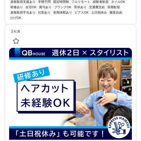
資格取得支援あり
学歴不問
固定時間制
フルリモート
経験者歓迎
ネイルOK
研修あり
在宅OK
賞与あり
ブランクOK
育休あり
交通費支給
長期歓迎
資格取得手当あり
社割あり
長期休暇あり
ピアスOK
土日祝休み
服装自由
ひげOK
正社員