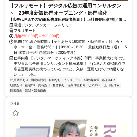
【フルリモート】デジタル広告の運用コンサルタン
ト 23年度新設部門オープニング・部門強化
【広告代理店でのWEB広告運用経験者募集！】正社員登用率7割／電通
G／全国×完全在宅／年休126日・土日祝休み／残業月平均4時間19分
電通デジタルアンカー フルリモート
フルリモート
月給250,000円～500,000円
勤務時間 総労働時間：1ヶ月あたり160時間 ・勤務曜日：月・火・
水・木・金 ・勤務時間： [1] 09:30～18:30 ・最低勤務日数（週）：5
日 残業月平均4時間19分（2025年度）
仕事内容 【デジタルマーケティング本部】部門・事業拡大に向けた
デジタル広告運用コンサルタント積極募集！ 「代理店のBPO拠点で
広告運用実務に携わっているけれど、入稿・運用だけでは物足りな
い…」 「地...
社員登用あり
固定時間制
転勤なし
フルリモート
経験者歓迎
ネイルOK
研修あり
在宅OK
賞与あり
育休あり
長期休暇あり
ピアスOK
土日祝休み
服装自由
髪型・髪色自由
正社員