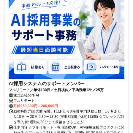
AI採用システムのサポートメンバー
フルリモート／年休130日／土日祝休／平均残業12h／25万
株式会社core AI
フルリモート
月給250,000円～280,000円
勤務時間詳細 実働時間：1日あたり8時間 平均勤務日数：1ヶ月あた
り18日 〜 20日 9:30〜18:30 (実働8時間／休憩1時間) ☆フレックス制
を導入 (出退勤を30分まで前後させることが...
仕事内容 ☆フルリモート・在宅勤務OK、AI×採用支援プロダクトに関
われる ☆フレックス制＆土日祝休み、年間休日130日以上でプライベ