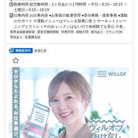
勤務時間 総労働時間：1ヶ月あたり178時間 ＜平日＞9:15～19:15 ＜
土曜日＞9:15～16:15
仕事内容 お仕事内容 ●お客様の健康管理 ●受付事務・接客事務 ●運動
のサポート ※運動メニューはマシンを順番に使う サーキットトレー
ニングとストレッチのみ レッスンはないので未経験でも安心 ※各...
業界未経験者歓迎
変形労働時間制
学歴不問
経験不問
賞与あり
ブランクOK
育休あり
交通費支給
派遣社員