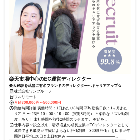
楽天市場中心のEC運営ディレクター
楽天経験を武器に有名ブランドのディレクターへキャリアアップ☆
株式会社ワンプルーフ
フルリモート
月給300,000円～500,000円
勤務時間詳細 実働時間：1日あたり8時間 平均勤務日数：1ヶ月あた
り21日 〜 23日 10：00～19：00（実働8時間） ＊柔軟な「ズレ勤制
度」あり！ 出社時間を前後2時間ズラせます。 有給を...
仕事内容 ✅設立以来、増収増益の成長企業 ✅ECディレクターとして
成長できる環境 ✅主観によらない評価制度「360度評価」を採用 ✅年
間休日平均128日＆土日祝休み ―――――――――――――...