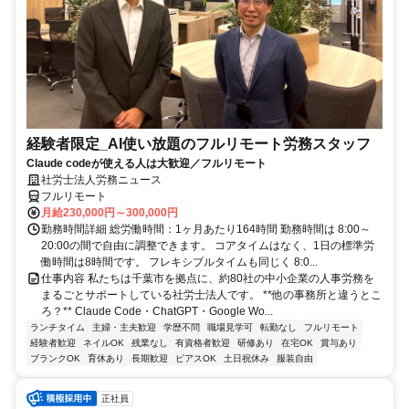
経験者限定_AI使い放題のフルリモート労務スタッフ
Claude codeが使える人は大歓迎／フルリモート
社労士法人労務ニュース
フルリモート
月給230,000円～300,000円
勤務時間詳細 総労働時間：1ヶ月あたり164時間 勤務時間は 8:00～
20:00の間で自由に調整できます。 コアタイムはなく、1日の標準労
働時間は8時間です。 フレキシブルタイムも同じく 8:0...
仕事内容 私たちは千葉市を拠点に、約80社の中小企業の人事労務を
まるごとサポートしている社労士法人です。 **他の事務所と違うとこ
ろ？** Claude Code・ChatGPT・Google Wo...
ランチタイム
主婦・主夫歓迎
学歴不問
職場見学可
転勤なし
フルリモート
経験者歓迎
ネイルOK
残業なし
有資格者歓迎
研修あり
在宅OK
賞与あり
ブランクOK
育休あり
長期歓迎
ピアスOK
土日祝休み
服装自由
正社員