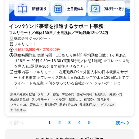
インバウンド事業を推進するサポート事務
フルリモート／年休130日／土日祝休／平均残業12h／24万
株式会社ジャパゲート
フルリモート
月給240,000円～270,000円
勤務時間詳細 実働時間：1日あたり8時間 平均勤務日数：1ヶ月あた
り18日 〜 20日 9:30〜18:30 (実働8時間／休憩1時間) ☆フレックス制
を導入 (出退勤を30分まで前後させることが...
仕事内容 ✨フルリモート・在宅勤務OK ✨外国人材の日本就業をサポ
ートする事業 ✨フレックス制＆土日祝休み ✨年間休日130日以上でプ
ライベートも充実 ＜何をやっている会社か？＞ ジャパゲートは、
「...
業界未経験者歓迎
フリーター歓迎
学歴不問
固定時間制
転勤なし
経験不問
未経験者歓迎
フルリモート
ネイルOK
残業なし
在宅OK
賞与あり
ブランクOK
育休あり
長期歓迎
駅近5分以内
長期休暇あり
ピアスOK
土日祝休み
前へ
次へ
1
2
3
4
5