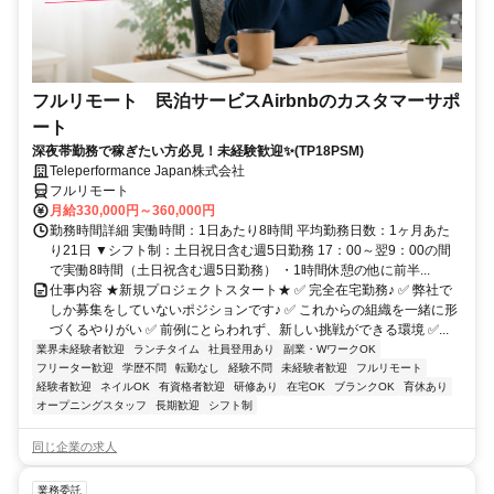
フルリモート 民泊サービスAirbnbのカスタマーサポ
ート
深夜帯勤務で稼ぎたい方必見！未経験歓迎✨(TP18PSM)
Teleperformance Japan株式会社
フルリモート
月給330,000円～360,000円
勤務時間詳細 実働時間：1日あたり8時間 平均勤務日数：1ヶ月あた
り21日 ▼シフト制：土日祝日含む週5日勤務 17：00～翌9：00の間
で実働8時間（土日祝含む週5日勤務） ・1時間休憩の他に前半...
仕事内容 ★新規プロジェクトスタート★ ✅ 完全在宅勤務♪ ✅ 弊社で
しか募集をしていないポジションです♪ ✅ これからの組織を一緒に形
づくるやりがい ✅ 前例にとらわれず、新しい挑戦ができる環境 ✅...
業界未経験者歓迎
ランチタイム
社員登用あり
副業・WワークOK
フリーター歓迎
学歴不問
転勤なし
経験不問
未経験者歓迎
フルリモート
経験者歓迎
ネイルOK
有資格者歓迎
研修あり
在宅OK
ブランクOK
育休あり
オープニングスタッフ
長期歓迎
シフト制
同じ企業の求人
業務委託