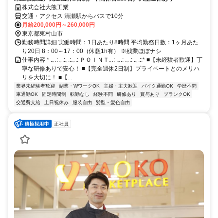
株式会社大熊工業
交通・アクセス 清瀬駅からバスで10分
月給200,000円～260,000円
東京都東村山市
勤務時間詳細 実働時間：1日あたり8時間 平均勤務日数：1ヶ月あた
り20日 8：00～17：00（休憩1h有） ※残業ほぼナシ
仕事内容 * .｡.: ｡.:｡.:.｡.: ＰＯＩＮＴ｡.: .｡.: .｡.: .｡.::* ■【未経験者歓迎】丁
寧な研修ありで安心！ ■【完全週休2日制】プライベートとのメリハ
リを大切に！ ■【...
業界未経験者歓迎
副業・WワークOK
主婦・主夫歓迎
バイク通勤OK
学歴不問
車通勤OK
固定時間制
転勤なし
経験不問
研修あり
賞与あり
ブランクOK
交通費支給
土日祝休み
服装自由
髪型・髪色自由
正社員