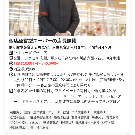
個店経営型スーパーの店長候補
働く環境を変える勇気で、人生も変えられます。／賞与4.4ヶ月
ヤオコー 所沢松井店
交通・アクセス 高麗川駅から日高陸橋を川越方面へ徒歩10分車通勤
OKバイク通勤 OK自転車通勤 OK
月給310,000円～540,000円
埼玉県所沢市
勤務時間詳細 実働時間：1日あたり7時間45分 平均勤務日数：1ヶ月
あたり20日 〜 22日 ⏰7:00～22:30の間でシフト制 （実働7時間45分
／休憩60分） ※各店舗の営業時間により異なり...
仕事内容 ⏩仕事の毎日も プライベートの毎日も、働く環境次第。
────────────────── スーパーマーケット、ホームセンタ
ー、 ドラッグストア…。 店舗運営に真剣に向き合ってきた方ほど、
...
制服あり
主婦・主夫歓迎
フリーター歓迎
バイク通勤OK
車通勤OK
住宅手当あり
交通費全額支給
経験者歓迎
有資格者歓迎
研修あり
賞与あり
ブランクOK
育休あり
交通費支給
長期歓迎
資格取得手当あり
シフト制
長期休暇あり
寮・社宅あり