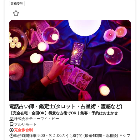
業務委託
電話占い師・鑑定士(タロット・占星術・霊感など)
【完全在宅・全国OK】得意な占術でOK｜集客・予約はおまかせ
株式会社ティーワイ・ピー
フルリモート
完全歩合制
勤務時間詳細 9:00～翌２:00のうち8時間 (最短4時間～応相談) ＊シフ