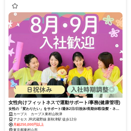
女性向けフィットネスで運動サポート/事務(健康管理)
女性の「変わりたい」をサポート/週休2日/日祝休/長期休暇/染髪・ネイ
ルOK※規定内
カーブス カーブス東村山秋津
アクセス JR武蔵野線 新秋津駅 徒歩12分
月給250,000円以上
東京都東村山市