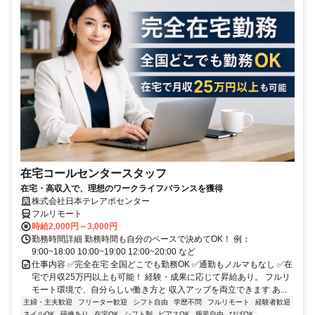
在宅コールセンタースタッフ
在宅・高収入で、理想のワークライフバランスを獲得
株式会社日本テレアポセンター
フルリモート
時給2,000円～3,000円
勤務時間詳細 勤務時間も自分のペースで決めてOK！ 例：
9:00~18:00 10:00~19:00 12:00~20:00 など
仕事内容 ✅完全在宅 全国どこでも勤務OK ✅通勤もノルマもなし ✅在
宅で月収25万円以上も可能！ 経験・成果に応じて昇給あり。 フルリ
モート環境で、自分らしい働き方と 収入アップを両立できます あ...
主婦・主夫歓迎
フリーター歓迎
シフト自由
学歴不問
フルリモート
経験者歓迎
ネイルOK
研修あり
在宅OK
シフト制
ピアスOK
服装自由
ひげOK