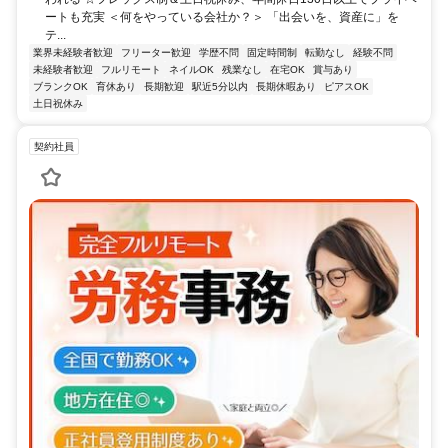
ートも充実 ＜何をやっている会社か？＞ 「出会いを、資産に」を
テ...
業界未経験者歓迎
フリーター歓迎
学歴不問
固定時間制
転勤なし
経験不問
未経験者歓迎
フルリモート
ネイルOK
残業なし
在宅OK
賞与あり
ブランクOK
育休あり
長期歓迎
駅近5分以内
長期休暇あり
ピアスOK
土日祝休み
契約社員