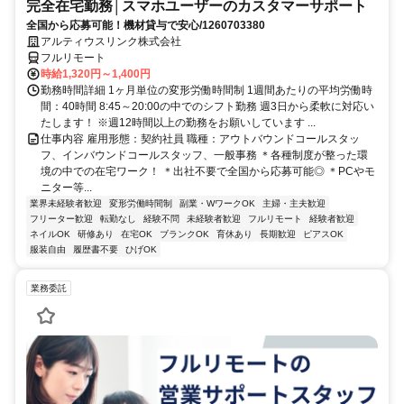
完全在宅勤務│スマホユーザーのカスタマーサポート
全国から応募可能！機材貸与で安心/1260703380
アルティウスリンク株式会社
フルリモート
時給1,320円～1,400円
勤務時間詳細 1ヶ月単位の変形労働時間制 1週間あたりの平均労働時
間：40時間 8:45～20:00の中でのシフト勤務 週3日から柔軟に対応い
たします！ ※週12時間以上の勤務をお願いしています ...
仕事内容 雇用形態：契約社員 職種：アウトバウンドコールスタッ
フ、インバウンドコールスタッフ、一般事務 ＊各種制度が整った環
境の中での在宅ワーク！ ＊出社不要で全国から応募可能◎ ＊PCやモ
ニター等...
業界未経験者歓迎
変形労働時間制
副業・WワークOK
主婦・主夫歓迎
フリーター歓迎
転勤なし
経験不問
未経験者歓迎
フルリモート
経験者歓迎
ネイルOK
研修あり
在宅OK
ブランクOK
育休あり
長期歓迎
ピアスOK
服装自由
履歴書不要
ひげOK
業務委託