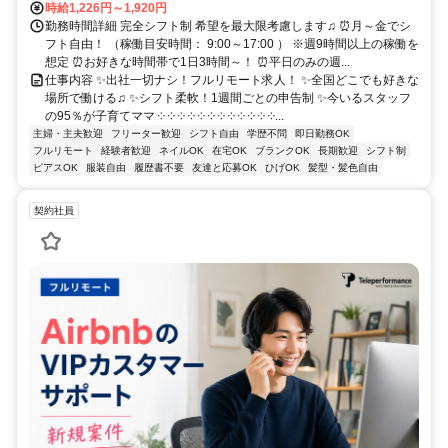
時給1,226円～1,920円
勤務時間詳細 完全シフト制 希望を最大限考慮します♫ ⏰月～金でシ
フト自由！ （稼働目安時間： 9:00～17:00 ） ※週9時間以上の稼働を
想定 ⏰お好きな時間帯で1日3時間～！ ⏰平日のみの週...
仕事内容 ✨出社一切ナシ！フルリモート求人！ ✨全国どこでも好きな
場所で働ける♫ ✨シフト柔軟！1週間ごとの申告制 ✨今いるスタッフ
の95％が子育てママ ༶ ༶ ༶ ༶ ༶ ༶ ༶ ༶ ༶ ༶ ༶ ༶...
主婦・主夫歓迎
フリーター歓迎
シフト自由
学歴不問
即日勤務OK
フルリモート
経験者歓迎
ネイルOK
在宅OK
ブランクOK
長期歓迎
シフト制
ピアスOK
服装自由
履歴書不要
友達と応募OK
ひげOK
髪型・髪色自由
契約社員