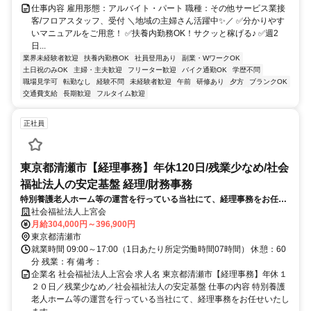
仕事内容 雇用形態：アルバイト・パート 職種：その他サービス業接
客/フロアスタッフ、受付 ＼地域の主婦さん活躍中✨／ ✅分かりやす
いマニュアルをご用意！ ✅扶養内勤務OK！サクッと稼げる♪ ✅週2
日...
業界未経験者歓迎
扶養内勤務OK
社員登用あり
副業・WワークOK
土日祝のみOK
主婦・主夫歓迎
フリーター歓迎
バイク通勤OK
学歴不問
職場見学可
転勤なし
経験不問
未経験者歓迎
午前
研修あり
夕方
ブランクOK
交通費支給
長期歓迎
フルタイム歓迎
正社員
東京都清瀬市【経理事務】年休120日/残業少なめ/社会
福祉法人の安定基盤 経理/財務事務
特別養護老人ホーム等の運営を行っている当社にて、経理事務をお任せ
いたします。月次決算や決算を含む経理業務全般から事務所内の雑務、
社会福祉法人上宮会
付帯業務まで、バックオフィスから施設運営を支える重要なポジション
月給304,000円～396,900円
です。
東京都清瀬市
就業時間 09:00～17:00（1日あたり所定労働時間07時間） 休憩：60
分 残業：有 備考：
企業名 社会福祉法人上宮会 求人名 東京都清瀬市【経理事務】年休１
２０日／残業少なめ／社会福祉法人の安定基盤 仕事の内容 特別養護
老人ホーム等の運営を行っている当社にて、経理事務をお任せいたし