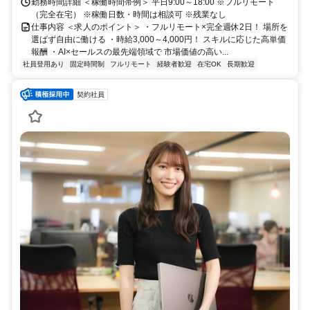
勤務時間詳細 ＜稼働時間帯例＞ 平日9:00～18:00 ※フルリモート
（完全在宅） ※稼働日数・時間は相談可 ※残業なし
仕事内容 ＜求人のポイント＞ ・フルリモート×完全週休2日！ 場所を
選ばず自由に働ける ・時給3,000～4,000円！ スキルに応じた高単価
報酬 ・AI×セールスの最先端領域で 市場価値の高い...
社員登用あり
固定時間制
フルリモート
経験者歓迎
在宅OK
長期歓迎
契約社員