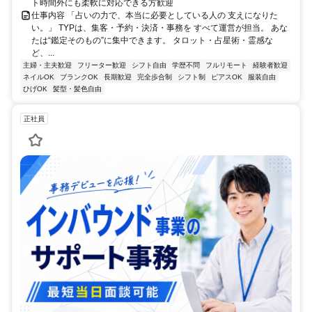
ト時間外にも柔軟に対応できる方歓迎
仕事内容 「占いの力で、本当に必要としている人の 支えになりた
い。」 TYPは、集客・予約・決済・事務を すべて運営が担当。 あな
たは“鑑定そのもの”に集中できます。 タロット・占星術・霊感な
ど、...
主婦・主夫歓迎
フリーター歓迎
シフト自由
学歴不問
フルリモート
経験者歓迎
ネイルOK
ブランクOK
長期歓迎
完全歩合制
シフト制
ピアスOK
服装自由
ひげOK
髪型・髪色自由
正社員