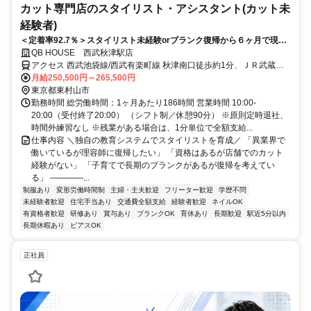
カット専門店のスタイリスト・アシスタント(カット未
経験者)
＜定着率92.7％＞スタイリスト未経験orブランク復帰から６ヶ月で現場
デビューが可能！安定の月給制×週休2日×休憩90分◎土日祝休みもOKな
QB HOUSE 西武秋津駅店
希望休が月に3日あり！
アクセス 西武池袋線/西武有楽町線 秋津南口徒歩約1分、ＪＲ武蔵野
線 新秋津徒歩約4分、西武池袋線/西武有楽町線 清瀬北口徒歩約30分
月給250,500円～265,500円
東京都東村山市
勤務時間 総労働時間：1ヶ月あたり186時間 営業時間 10:00-
20:00（受付終了20:00） （シフト制／休憩90分） ※原則定時退社、
時間外練習なし ※残業がある場合は、1分単位で全額支給...
仕事内容 ＼独自の教育システムでスタイリストを育成／ 「異業界で
働いているが理容師に復帰したい」 「資格はあるが店舗でのカット
経験がない」 「子育てで長期のブランクがあるが復帰を考えてい
る」 ――――...
制服あり
変形労働時間制
主婦・主夫歓迎
フリーター歓迎
学歴不問
未経験者歓迎
住宅手当あり
交通費全額支給
経験者歓迎
ネイルOK
有資格者歓迎
研修あり
賞与あり
ブランクOK
育休あり
長期歓迎
駅近5分以内
長期休暇あり
ピアスOK
正社員