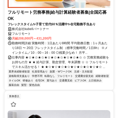
フルリモート労務事務|給与計算経験者募集|全国応募
OK
フレックスタイム✨子育て世代60％活躍中✨在宅勤務手当あり
株式会社kubellパートナー
フルリモート
月給208,000円～431,200円
勤務時間詳細 実働時間：1日あたり8時間 平均勤務日数：1ヶ月あた
り18日 〜 20日 フレックスタイム制 （標準労働時間／1日8h） ※メ
インタイム／10：00～16：00 ◎残業少なめ！ 月平...
仕事内容 ★☆★☆★☆★☆★☆★☆★☆★☆★☆ ☆ 労務実務経験を
お持ちの方 ★ ★ 給与計算、勤怠管理、年末調整 ☆ ☆ フルリモート
でスキル活かせる！ ★ ★☆★☆★☆★☆★☆★☆★☆★☆★☆ ...
業界未経験者歓迎
社員登用あり
副業・WワークOK
主婦・主夫歓迎
資格取得支援あり
学歴不問
転勤なし
フルリモート
交通費全額支給
経験者歓迎
ネイルOK
研修あり
在宅OK
賞与あり
交通費支給
ピアスOK
土日祝休み
服装自由
髪型・髪色自由
業務委託