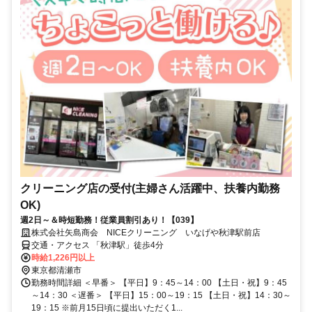
クリーニング店の受付(主婦さん活躍中、扶養内勤務
OK)
週2日～＆時短勤務！従業員割引あり！【039】
株式会社矢島商会 NICEクリーニング いなげや秋津駅前店
交通・アクセス 「秋津駅」徒歩4分
時給1,226円以上
東京都清瀬市
勤務時間詳細 ＜早番＞ 【平日】9：45～14：00 【土日・祝】9：45
～14：30 ＜遅番＞ 【平日】15：00～19：15 【土日・祝】14：30～
19：15 ※前月15日頃に提出いただく1...