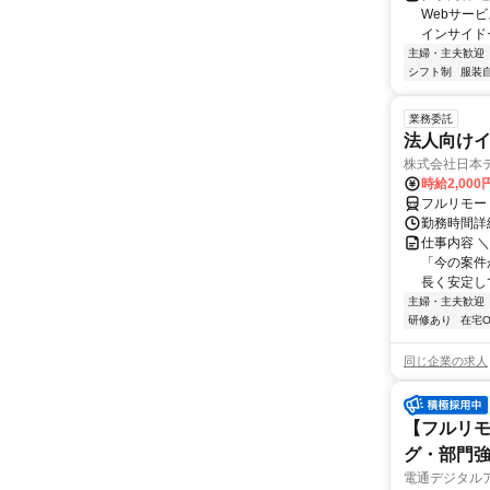
Webサー
インサイド
主婦・主夫歓迎
シフト制
服装
業務委託
法人向けイ
株式会社日本
時給2,000
フルリモー
勤務時間詳
仕事内容 
「今の案件
長く安定して
主婦・主夫歓迎
研修あり
在宅O
同じ企業の求人
【フルリモ
グ・部門
電通デジタル