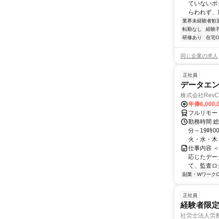
ていないポ
らわれず、新
業界未経験者歓
転勤なし
経験
研修あり
在宅O
同じ企業の求人
正社員
データエ
株式会社RevC
年俸6,000,
フルリモー
勤務時間 総
分～19時0
火・水・木・
仕事内容 
応じたデー
て、監査ロ
副業・WワークO
正社員
経験者限定
社労士法人労