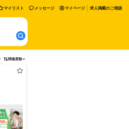
マイリスト
メッセージ
マイページ
求人掲載のご相談
存
関連度順