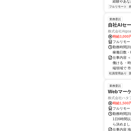
経験やあな
フルリモート
業務委託
自社AIセ
株式会社Algoa
時給3,000
フルリモー
勤務時間詳細
稼働日数・
仕事内容 
働ける ・時
端領域で 市
社員登用あり
業務委託
Webマー
株式会社ハタ
時給1,50
フルリモー
勤務時間詳
1日6時間
ら決めましょ
仕事内容 