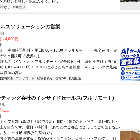
たの魅力を詳しく記載のうえ、ぜ...
残業なし
昇給あり
ールスソリューションの営業
ge
円～4,000円
ト
 ＜稼働時間帯例＞ 平日9:00～18:00 ※フルリモート（完全在宅） ※
時間は相談可 ※残業なし
＜求人のポイント＞ ・フルリモート×完全週休2日！ 場所を選ばず自由に
給3,000～4,000円！ スキルに応じた高単価報酬 ・AI×セールスの最先
場価値の高い...
固定時間制
フルリモート
経験者歓迎
在宅OK
長期歓迎
ケティング会社のインサイドセールス(フルリモート)
フル
0円以上
ト
細 シフト制（希望を面談で決定） 9時～18時のあいだで、週4日以上・
以上が目安です。曜日・時間帯はあなたのご都合に合わせてご相談しなが
う。 ※補足 業務委託契約です...
地方企業の成長を支援するWebマーケティング会社・ハタフルで、当社