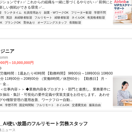
ジションです♪ ✅ これからの組織を一緒に形づくるやりがい ✅ 前例にと
しい挑戦ができる環境 ✅...
迎
ランチタイム
社員登用あり
副業・WワークOK
フリーター歓迎
学歴不問
不問
英語
未経験者歓迎
フルリモート
経験者歓迎
ネイルOK
有資格者歓迎
K
ブランクOK
育休あり
オープニングスタッフ
長期歓迎
ンジニア
omm
000円～10,000,000円
ト
労働時間：1週あたり40時間 【勤務時間】 9時00分～18時00分 10時00
0分 11時00分～20時00分 （実働8時間／休憩60分） 【勤務日】 月・
金...
＜＜仕事内容＞＞ ◆業務内容各プロダクト・部門と連携し、業務要件に
タ抽出・集計・可視化の要件定義や実装支援をお任せします。 あわせ
グや権限管理の運用改善、ワークフロー自動...
K
学歴不問
固定時間制
フルリモート
ネイルOK
交通費支給
服装自由
_AI使い放題のフルリモート労務スタッフ
務ニュース