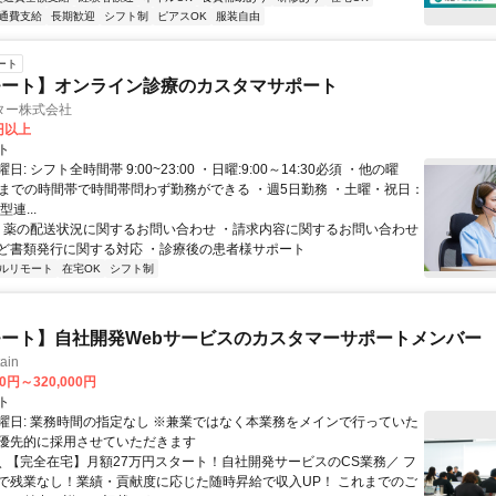
通費支給
長期歓迎
シフト制
ピアスOK
服装自由
ート
モート】オンライン診療のカスタマサポート
ター株式会社
6円以上
ト
: シフト全時間帯 9:00~23:00 ・日曜:9:00～14:30必須 ・他の曜
3時までの時間帯で時間帯問わず勤務ができる ・週5日勤務 ・土曜・祝日：
連...
 ・薬の配送状況に関するお問い合わせ ・請求内容に関するお問い合わせ
ど書類発行に関する対応 ・診療後の患者様サポート
ルリモート
在宅OK
シフト制
ート】自社開発Webサービスのカスタマーサポートメンバー
ain
00円～320,000円
ト
曜日: 業務時間の指定なし ※兼業ではなく本業務をメインで行っていた
優先的に採用させていただきます
 ＼ 【完全在宅】月額27万円スタート！自社開発サービスのCS業務／ フ
で残業なし！業績・貢献度に応じた随時昇給で収入UP！ これまでのご