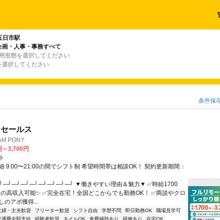
五日市駅
企画・人事・事務すべて
雇用形態を選択してください
を選択してください
条件保
ドセールス
M PONY
円～3,700円
ト
 9:00〜21:00の間でシフト制 希望時間帯は相談OK！ 契約更新期間：
┘─┘─┘─┘─┘─┘─┘─┘─┘ ▼働きやすい理由＆魅力▼ ✅時給1700
0円の高収入可能✨ ✅完全在宅！全国どこからでも勤務OK！ ✅商談やクロ
のアポ獲得...
主婦・主夫歓迎
フリーター歓迎
シフト自由
学歴不問
即日勤務OK
職場見学可
交通費全額支給
経験者歓迎
ネイルOK
食費補助あり
研修あり
在宅OK