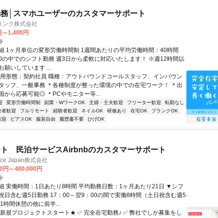
務│スマホユーザーのカスタマーサポート
リンク株式会社
円～1,400円
ト
細 1ヶ月単位の変形労働時間制 1週間あたりの平均労働時間：40時間
0:00の中でのシフト勤務 週3日から柔軟に対応いたします！ ※週12時間以
願いしています ...
雇用形態：契約社員 職種：アウトバウンドコールスタッフ、インバウン
タッフ、一般事務 ＊各種制度が整った環境の中での在宅ワーク！ ＊出
から応募可能◎ ＊PCやモニター等...
迎
変形労働時間制
副業・WワークOK
主婦・主夫歓迎
フリーター歓迎
転勤なし
験者歓迎
フルリモート
経験者歓迎
ネイルOK
研修あり
在宅OK
ブランクOK
歓迎
ピアスOK
服装自由
履歴書不要
ひげOK
ト 民泊サービスAirbnbのカスタマーサポート
ance Japan株式会社
00円～400,000円
ト
細 実働時間：1日あたり8時間 平均勤務日数：1ヶ月あたり21日 ▼シフ
祝日含む週5日勤務 17：00～翌9：00の間で実働8時間（土日祝含む週5
1時間休憩の他に前半...
★新規プロジェクトスタート★ ✅ 完全在宅勤務♪ ✅ 弊社でしか募集をし