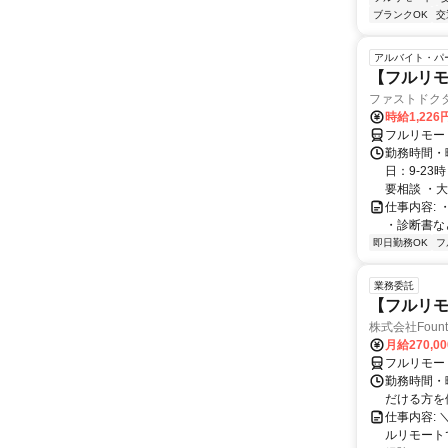
ブランクOK
交
アルバイト・パ
【フルリ
ファストドク
時給1,22
フルリモー
勤務時間・曜日
日：9-2
要相談 ・大型
仕事内容:
・診断書な
即日勤務OK
フ
業務委託
【フルリモ
株式会社Fount
月給270,0
フルリモー
勤務時間・
だける方を
仕事内容:
ルリモート