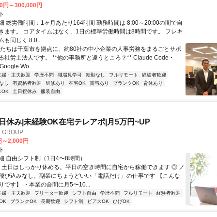
00円～300,000円
ト
 総労働時間：1ヶ月あたり164時間 勤務時間は 8:00～20:00の間で自
きます。 コアタイムはなく、1日の標準労働時間は8時間です。 フレキ
同じく 8:0...
私たちは千葉市を拠点に、約80社の中小企業の人事労務をまるごとサポ
社労士法人です。 **他の事務所と違うところ？** Claude Code・
oogle Wo...
主婦・主夫歓迎
学歴不問
職場見学可
転勤なし
フルリモート
経験者歓迎
なし
有資格者歓迎
研修あり
在宅OK
賞与あり
ブランクOK
育休あり
OK
土日祝休み
服装自由
土日休み|未経験OK在宅テレアポ|月5万円~UP
GROUP
円～2,000円
ト
細 自由シフト制（1日4〜8時間）
◎ 土日はしっかり休める。平日の空き時間に自宅から稼働できます ◎ ノ
飛び込みなし。副業にちょうどいい「電話だけ」の仕事です 【こんな
です】 ・本業の合間に月5〜10...
主婦・主夫歓迎
フリーター歓迎
シフト自由
学歴不問
フルリモート
経験者歓迎
OK
ブランクOK
長期歓迎
シフト制
ピアスOK
ひげOK