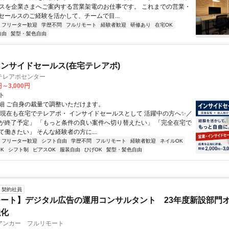
ビスを企業さまへご案内する営業架電のお仕事です。 これまでの営業・
セールスのご経験を活かして、チームで目...
フリーター歓迎
学歴不問
フルリモート
経験者歓迎
研修あり
在宅OK
自由
髪型・髪色自由
ンサイドセールス(在宅テレアポ)
テレアポセンター
円～3,000円
ト
細 ご自身の裁量で調整いただけます。
＼現在も在宅でテレアポ・ インサイドセールスとして 活躍中の方へ✨／
が終了予定」 「もっと条件の良い案件へ切り替えたい」 「完全在宅で
働きたい」 そんな経験者の方に...
フリーター歓迎
シフト自由
学歴不問
フルリモート
経験者歓迎
ネイルOK
K
シフト制
ピアスOK
服装自由
ひげOK
髪型・髪色自由
契約社員
ート】デジタル広告の運用コンサルタント 23年度新設部門
強化
アンカー フルリモート