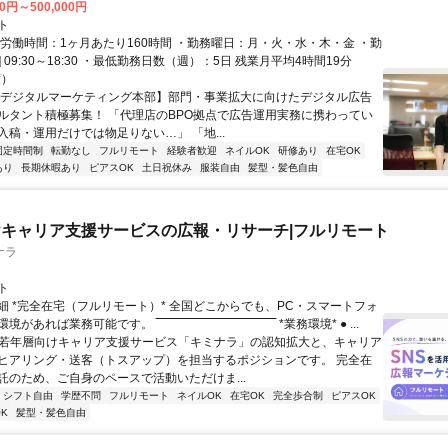
00円～500,000円
ト
総労働時間：1ヶ月あたり160時間 ・勤務曜日：月・火・水・木・金 ・勤
1] 09:30～18:30 ・最低勤務日数（週）：5日 残業月平均4時間19分
度）
【デジタルマーケティング本部】部門・事業拡大に向けたデジタル広告
ルタント積極募集！ 「代理店のBPO拠点で広告運用実務に携わってい
入稿・運用だけでは物足りない…」 「地...
固定時間制
転勤なし
フルリモート
経験者歓迎
ネイルOK
研修あり
在宅OK
あり
長期休暇あり
ピアスOK
土日祝休み
服装自由
髪型・髪色自由
キャリア支援サービスの広報・リサーチ|フルリモート
ナラ
ト
細 *完全在宅（フルリモート）* 全国どこからでも、PC・スマートフォ
れば業務可能です。 ‾‾‾‾‾‾‾‾‾‾‾‾‾‾‾‾‾‾‾‾‾‾‾‾‾‾‾‾‾‾ *業務環境* ● ...
✨若年層向けキャリア支援サービス「キミナラ」の認知拡大と、キャリア
ヒアリング・送客（トスアップ）を担当するポジションです。 完全在
託のため、ご自身のペースで活動いただけま...
シフト自由
学歴不問
フルリモート
ネイルOK
在宅OK
完全歩合制
ピアスOK
K
髪型・髪色自由