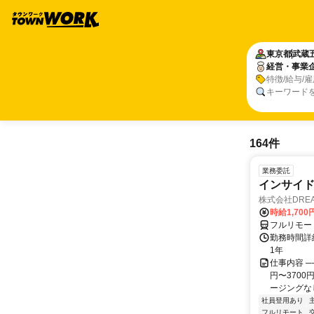
東京都
武蔵
経営・事業
特徴/給与/
キーワード
164件
業務委託
インサイ
株式会社DREA
時給1,700
フルリモー
勤務時間詳細
1年
仕事内容 ─
円〜370
ージングなし
社員登用あり
フルリモート