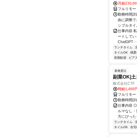
月給230,0
フルリモー
勤務時間詳細
由に調整で
シブルタイムも
仕事内容 
ートしている
ChatGPT・G
ランチタイム
ネイルOK
残業
長期歓迎
ピアス
業務委託
副業OK|
株式会社CTF 
時給1,400
フルリモー
勤務時間詳
仕事内容 
ルマなし・
方にぴったり
ランチタイム
ネイルOK
在宅