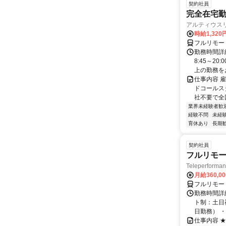
契約社員
完全在宅勤
アルティウス
時給1,320
フルリモー
勤務時間詳
8:45～2
上の勤務をお
仕事内容 
ドコールス
社不要で全国
業界未経験者歓
経験不問
未経
育休あり
長期
契約社員
フルリモー
Teleperform
月給360,0
フルリモー
勤務時間詳
ト制：土日
日勤務） ・
仕事内容 