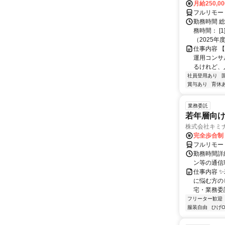
月給250,0
フルリモー
勤務時間 
務時間： [
（2025年
仕事内容 
運用コンサ
るけれど、
社員登用あり
賞与あり
育休
業務委託
若年層向け
株式会社キミ
完全歩合制
フルリモー
勤務時間詳
ン等の通信環境があ
仕事内容 
に悩む方の
宅・業務委
フリーター歓迎
服装自由
ひげO