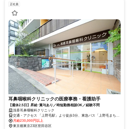
正社員
耳鼻咽喉科クリニックの医療事務・看護助手
【週休2.5日】昇給･賞与あり／時短勤務相談OK／経験不問
浅香耳鼻咽喉科クリニック
交通・アクセス 「上野毛駅」より徒歩3分、東急バス「上野毛まちづ
くりセンター」下車
月給230,000円以上
東京都東京23区世田谷区