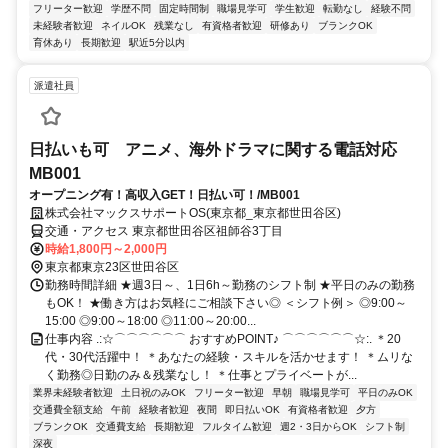
フリーター歓迎
学歴不問
固定時間制
職場見学可
学生歓迎
転勤なし
経験不問
未経験者歓迎
ネイルOK
残業なし
有資格者歓迎
研修あり
ブランクOK
育休あり
長期歓迎
駅近5分以内
派遣社員
日払いも可 アニメ、海外ドラマに関する電話対応
MB001
オープニング有！高収入GET！日払い可！/MB001
株式会社マックスサポートOS(東京都_東京都世田谷区)
交通・アクセス 東京都世田谷区祖師谷3丁目
時給1,800円～2,000円
東京都東京23区世田谷区
勤務時間詳細 ★週3日～、1日6h～勤務のシフト制 ★平日のみの勤務
もOK！ ★働き方はお気軽にご相談下さい◎ ＜シフト例＞ ◎9:00～
15:00 ◎9:00～18:00 ◎11:00～20:00...
仕事内容 .:☆⌒⌒⌒⌒⌒⌒ おすすめPOINT♪ ⌒⌒⌒⌒⌒⌒☆:. ＊20
代・30代活躍中！ ＊あなたの経験・スキルを活かせます！ ＊ムリな
く勤務◎日勤のみ＆残業なし！ ＊仕事とプライベートが...
業界未経験者歓迎
土日祝のみOK
フリーター歓迎
早朝
職場見学可
平日のみOK
交通費全額支給
午前
経験者歓迎
夜間
即日払いOK
有資格者歓迎
夕方
ブランクOK
交通費支給
長期歓迎
フルタイム歓迎
週2・3日からOK
シフト制
深夜