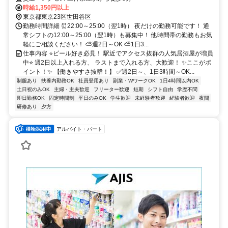
時給1,350円以上
東京都東京23区世田谷区
勤務時間詳細 ⏰22:00～25:00（翌1時） 夜だけの勤務可能です！ 通
常シフトの12:00～25:00（翌1時）も募集中！ 他時間帯の勤務もお気
軽にご相談ください！ ⛅週2日～OK ⛅1日3...
仕事内容 ⭐ビール好き必見！ 駅近でアクセス抜群の人気居酒屋が増員
中⭐ 週2日以上入れる方、 ラストまで入れる方、大歓迎！ ✨ここがポ
イント！✨ 【働きやすさ抜群！】 ✅週2日～、1日3時間～OK...
制服あり
扶養内勤務OK
社員登用あり
副業・WワークOK
1日4時間以内OK
土日祝のみOK
主婦・主夫歓迎
フリーター歓迎
短期
シフト自由
学歴不問
即日勤務OK
固定時間制
平日のみOK
学生歓迎
未経験者歓迎
経験者歓迎
夜間
研修あり
夕方
アルバイト・パート