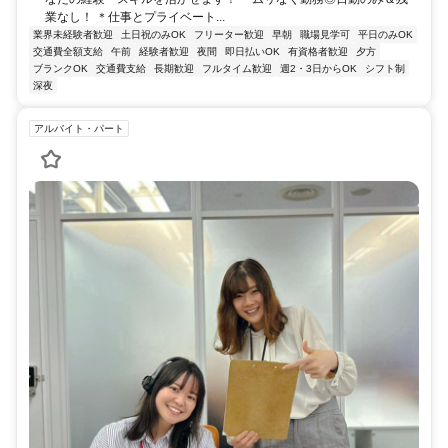
業なし！ ＊仕事とプライベート...
業界未経験者歓迎
土日祝のみOK
フリーター歓迎
早朝
職場見学可
平日のみOK
交通費全額支給
午前
経験者歓迎
夜間
即日払いOK
有資格者歓迎
夕方
ブランクOK
交通費支給
長期歓迎
フルタイム歓迎
週2・3日からOK
シフト制
深夜
アルバイト・パート