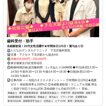
歯科受付・助手
未経験歓迎！20代女性活躍中★年間休日125⽇！賞与あり◎
ただなわデンタルクリニック 下北沢歯科医院
交通・アクセス 下北沢駅から徒歩4分
月給250,000円～350,000円
東京都東京23区世田谷区
勤務時間詳細 総労働時間：1ヶ月あたり160時間 ◆平⽇(休憩13:30〜
14:50) 午前/9:30〜13:30 午後/14:50〜19:30 ◆⽇祝(休憩13:00〜
14:00) 午前/8:3...
仕事内容 ＜＜当院のオススメポイント＞＞ ①年間休日125日★残業
ゼロ！ 有給取得率も100%◎ ②未経験者歓迎！マニュアル完備 明る
く笑顔で対応できればOK ③未経験でも月給25万円～！ 昇給...
制服あり
業界未経験者歓迎
資格取得支援あり
学歴不問
固定時間制
経験不問
未経験者歓迎
経験者歓迎
研修あり
賞与あり
ブランクOK
交通費支給
駅近5分以内
資格取得手当あり
社割あり
ピアスOK
髪型・髪色自由