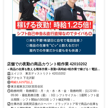
店舗での夜勤の商品カウント軽作業 42010202
＜商品の在庫を数える簡単作業＞夜勤×高時給×軽作業で稼げる！電話面
接で来社＆履歴書不要！
エイジス 東京ディストリクト 42010202
アクセス 下北沢駅
時給1,625円以上
東京都東京23区世田谷区
勤務時間 ・勤務曜日：月・火・水・木・金 ・勤務時間： [1] 22:00～
05:00 ・最低勤務日数（週）：3日 シフトサイクル：1週間 シフト提
出期限：シフト開始の30日前 シフト確定時期：...
仕事内容 深夜閉店後のスーパー・ドラッグストア等で商品の在庫を