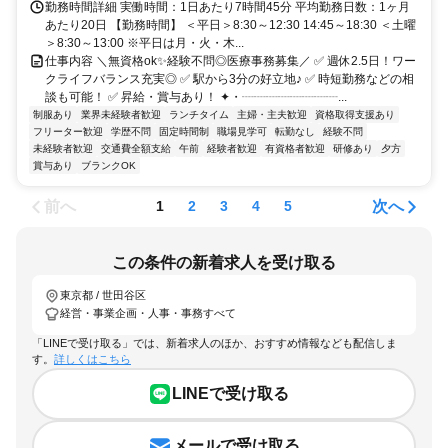
勤務時間詳細 実働時間：1日あたり7時間45分 平均勤務日数：1ヶ月
あたり20日 【勤務時間】 ＜平日＞8:30～12:30 14:45～18:30 ＜土曜
＞8:30～13:00 ※平日は月・火・木...
仕事内容 ＼無資格ok✨経験不問◎医療事務募集／ ✅ 週休2.5日！ワー
クライフバランス充実◎ ✅ 駅から3分の好立地♪ ✅ 時短勤務などの相
談も可能！ ✅ 昇給・賞与あり！ ✦・┈┈┈┈┈┈┈┈...
制服あり
業界未経験者歓迎
ランチタイム
主婦・主夫歓迎
資格取得支援あり
フリーター歓迎
学歴不問
固定時間制
職場見学可
転勤なし
経験不問
未経験者歓迎
交通費全額支給
午前
経験者歓迎
有資格者歓迎
研修あり
夕方
賞与あり
ブランクOK
前へ
次へ
1
2
3
4
5
この条件の新着求人を受け取る
東京都 / 世田谷区
経営・事業企画・人事・事務すべて
「LINEで受け取る」では、新着求人のほか、おすすめ情報なども配信しま
す。
詳しくはこちら
LINEで受け取る
メールで受け取る