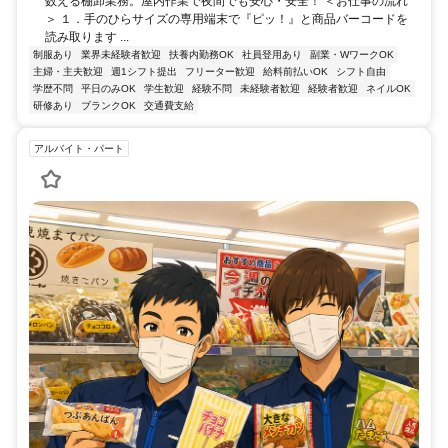
数える棚卸業務。屋内作業で夜間でも安心・安全！ ＜お仕事の流れ
＞ １．手のひらサイズの専用端末で『ピッ！』と商品バーコードを
読み取ります ...
制服あり
業界未経験者歓迎
扶養内勤務OK
社員登用あり
副業・WワークOK
主婦・主夫歓迎
週1シフト提出
フリーター歓迎
給料前払いOK
シフト自由
学歴不問
平日のみOK
学生歓迎
経験不問
未経験者歓迎
経験者歓迎
ネイルOK
研修あり
ブランクOK
交通費支給
アルバイト・パート