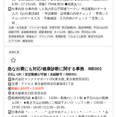
8:30～17:15の内、実働7.75h/休憩1h ◆残業あり(...
仕事内容 仕事内容 ＼人気の官公庁関連ワーク♪／ 申請書類のデータ
入力 【お仕事詳細】 ・申請書類・証明書の内容チェック ・専用シス
テムへのデータ入力 ・不備確認・入力内容のチェック ＊充実した
研...
主婦・主夫歓迎
フリーター歓迎
学歴不問
即日勤務OK
固定時間制
平日のみOK
経験不問
未経験者歓迎
経験者歓迎
ネイルOK
週払いOK
即日払いOK
有資格者歓迎
研修あり
ブランクOK
長期歓迎
フルタイム歓迎
駅近5分以内
ピアスOK
服装自由
派遣社員
急な出費にも対応!健康診断に関する事務 MB001
日払いOK！安定勤務が可能！未経験可！/MB001
株式会社マックスサポートOS(東京都_東京都世田谷区)
交通・アクセス 東京都世田谷区豪徳寺1丁目
時給1,800円～2,000円
東京都東京23区世田谷区
勤務時間詳細 ★週3日～、1日6h～勤務のシフト制 ★平日のみの勤務
もOK！ ★働き方はお気軽にご相談下さい◎ ＜シフト例＞ ◎9:00～
15:00 ◎9:00～18:00 ◎11:00～20:00...
仕事内容 ＊- - - -＊- - - -＊ おすすめＰｏｉｎｔ♪ ＊- - - -＊- - - -＊ ＊あ
なたの経験・スキルを活かせます！ ＊ムリなく勤務◎日勤のみ＆残