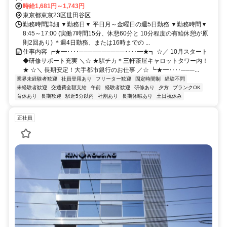
時給1,681円～1,743円
東京都東京23区世田谷区
勤務時間詳細 ▼勤務日▼ 平日月～金曜日の週5日勤務 ▼勤務時間▼
8:45～17:00 (実働7時間15分、休憩60分と 10分程度の有給休憩が原
則2回あり) ＊週4日勤務、または16時までの ...
仕事内容 ┏★━‥‥──────────‥‥━★┓ ☆／ 10月スタート
◆研修サポート充実 ＼☆ ★駅チカ＊三軒茶屋キャロットタワー内！
★ ☆＼ 長期安定！大手都市銀行のお仕事 ／☆ ┗★━‥‥───...
業界未経験者歓迎
社員登用あり
フリーター歓迎
固定時間制
経験不問
未経験者歓迎
交通費全額支給
午前
経験者歓迎
研修あり
夕方
ブランクOK
育休あり
長期歓迎
駅近5分以内
社割あり
長期休暇あり
土日祝休み
正社員