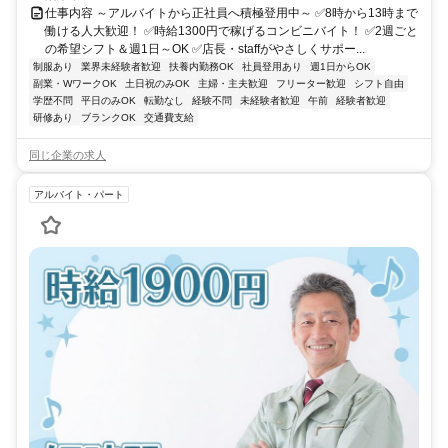
仕事内容 ～アルバイトから正社員へ積極登用中～ ✅8時から13時まで
働ける人大歓迎！ ✅時給1300円で稼げるコンビニバイト！ ✅2週ごと
の希望シフト＆週1日～OK ✅店長・staffがやさしくサポー...
制服あり
業界未経験者歓迎
扶養内勤務OK
社員登用あり
週1日からOK
副業・WワークOK
土日祝のみOK
主婦・主夫歓迎
フリーター歓迎
シフト自由
学歴不問
平日のみOK
転勤なし
経験不問
未経験者歓迎
午前
経験者歓迎
研修あり
ブランクOK
交通費支給
同じ企業の求人
アルバイト・パート