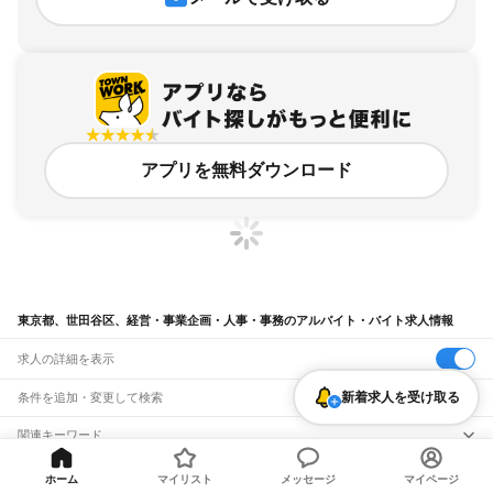
アプリを無料ダウンロード
東京都、世田谷区、経営・事業企画・人事・事務のアルバイト・バイト求人情報
求人の詳細を表示
新着求人を受け取る
条件を追加・変更して検索
市区町村を追加・変更
関連キーワード
東京都 東京23区 世田谷区 経営・事業企画・人事・事務 一般事務
東京都
駅を追加・変更
バイトTOP
東京都
東京23区
世田谷区
経営・事業企画・人事・事
ホーム
マイリスト
メッセージ
マイページ
東京都 東京23区 世田谷区 経営・事業企画・人事・事務 受付 動画編集
東京都
すべて