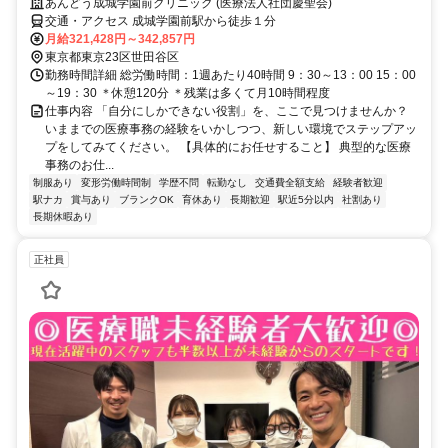
あんどう成城学園前クリニック (医療法人社団慶聖会)
交通・アクセス 成城学園前駅から徒歩１分
月給321,428円～342,857円
東京都東京23区世田谷区
勤務時間詳細 総労働時間：1週あたり40時間 9：30～13：00 15：00
～19：30 ＊休憩120分 ＊残業は多くて月10時間程度
仕事内容 「自分にしかできない役割」を、ここで見つけませんか？
いままでの医療事務の経験をいかしつつ、新しい環境でステップアッ
プをしてみてください。 【具体的にお任せすること】 典型的な医療
事務のお仕...
制服あり
変形労働時間制
学歴不問
転勤なし
交通費全額支給
経験者歓迎
駅ナカ
賞与あり
ブランクOK
育休あり
長期歓迎
駅近5分以内
社割あり
長期休暇あり
正社員