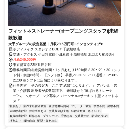
フィットネストレーナー(オープニングスタッフ)|未経
験歓迎
大手グループの安定基盤｜月収29.5万円可+インセンティブ✨
ボディメイク スタジオ Z BODY 千歳船橋店
交通・アクセス 小田急電鉄小田原線 千歳船橋駅 北口より徒歩3分
月給245,000円
東京都東京23区世田谷区
勤務時間詳細 総労働時間：1ヶ月あたり160時間 8:30〜21：30（シフ
ト制・実働8時間） 【シフト例】 早番／8:30〜17:30 遅番／12:30〜
21:30 ※シフトは店舗により異なります...
仕事内容 「その接客力、ここで“武器”になります。」 アパレル・営
業・介護職 出身者が多数活躍中。 未経験から“選ばれるトレーナ
ー”へ。 ＼オープニング募集／ パーソナル×サーキット型フィットネ
ス「...
制服あり
業界未経験者歓迎
変形労働時間制
フリーター歓迎
学歴不問
経験不問
未経験者歓迎
住宅手当あり
交通費全額支給
経験者歓迎
ネイルOK
有資格者歓迎
研修あり
ブランクOK
育休あり
交通費支給
駅近5分以内
社割あり
服装自由
髪型・髪色自由