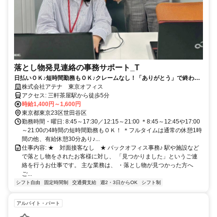
落とし物発見連絡の事務サポート_T
日払いＯＫ♪短時間勤務もＯＫ♪クレームなし！「ありがとう」で終わる
事務対応
株式会社アテナ 東京オフィス
アクセス: 三軒茶屋駅から徒歩5分
時給1,400円～1,600円
東京都東京23区世田谷区
勤務時間・曜日: 8:45～17:30／12:15～21:00 ＊8:45～12:45や17:00
～21:00の4時間の短時間勤務もＯＫ！ ＊フルタイムは通常の休憩1時
間の他、有給休憩30分あり♪...
仕事内容: ★ 対面接客なし ★ バックオフィス事務♪ 駅や施設など
で落とし物をされたお客様に対し、 「見つかりました」というご連
絡を行うお仕事です。 主な業務は、 ・落とし物が見つかった方へ
ご...
シフト自由
固定時間制
交通費支給
週2・3日からOK
シフト制
アルバイト・パート