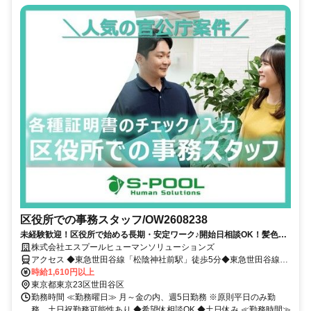
区役所での事務スタッフ/OW2608238
未経験歓迎！区役所で始める長期・安定ワーク♪開始日相談OK！髪色・
ネイル自由◎
株式会社エスプールヒューマンソリューションズ
アクセス ◆東急世田谷線「松陰神社前駅」徒歩5分◆東急世田谷線
「世田谷駅」徒歩8分
時給1,610円以上
東京都東京23区世田谷区
勤務時間 ≪勤務曜日≫ 月～金の内、週5日勤務 ※原則平日のみ勤
務、土日祝勤務可能性あり ◆希望休相談OK ◆土日休み ≪勤務時間≫