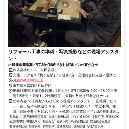
リフォーム工事の準備・写真撮影などの現場アシスタ
ント
✅45歳未満急募✅実7.5h✅運転できればOK✅力仕事少なめ
株式会社ビムス 世田谷店
交通・アクセス ｢梅ヶ丘駅｣より徒歩2分／交通費全額支給／通勤に使
える社用車を1人1台貸与／直行直帰OK
月給260,000円以上
東京都東京23区世田谷区
勤務時間詳細 総労働時間：1週あたり37時間30分 9:00～18:00 ＊実
働7.5時間 ＊残業1～2時間程度 （最初の数年は残業ほぼナシ）
仕事内容 ＼ 未経験からはじめる現場アシスタント ／ 正社員デビュ
ー・第二新卒も歓迎◎ サポート中心で未経験OK！ ✅学歴不問、知
識・経験不要 ✅月給26万円～＋残業代全額支給 ✅年3回の長期連休...
制服あり
業界未経験者歓迎
主婦・主夫歓迎
バイク通勤OK
学歴不問
車通勤OK
固定時間制
職場見学可
転勤なし
経験不問
未経験者歓迎
交通費全額支給
有資格者歓迎
研修あり
賞与あり
交通費支給
長期歓迎
駅近5分以内