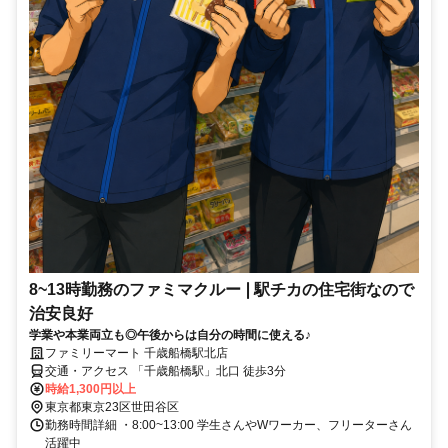
8~13時勤務のファミマクルー❘駅チカの住宅街なので
治安良好
学業や本業両立も◎午後からは自分の時間に使える♪
ファミリーマート 千歳船橋駅北店
交通・アクセス 「千歳船橋駅」北口 徒歩3分
時給1,300円以上
東京都東京23区世田谷区
勤務時間詳細 ・8:00~13:00 学生さんやWワーカー、フリーターさん
活躍中