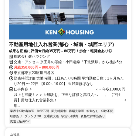
不動産用地仕入れ営業(都心・城南・城西エリア)
成果を正当に評価★月給35万円～80万円！歩合・報奨金あり◎
株式会社健ハウジング
交通・アクセス 京王井の頭線・小田急線「下北沢駅」から徒歩5分
月給350,000円～800,000円
東京都東京23区世田谷区
勤務時間詳細 実働時間：1日あたり8時間 平均勤務日数：1ヶ月あた
り20日 〜 22日 【9:00～19:00】 ※残業ほぼなし
仕事内容 ✧・━━━━━━━━━━━━━━━━ ＜＜年収1000万円
以上も可能！＞＞ ✨経験を、正当な評価と高収入へ――。 【正社
員】用地仕入れ営業募集！ ━━━━━━━━━━━━━━━━━・✧
用...
業界未経験者歓迎
学歴不問
固定時間制
職場見学可
転勤なし
経験不問
研修あり
ブランクOK
交通費支給
駅近5分以内
資格取得手当あり
友達と応募OK
正社員