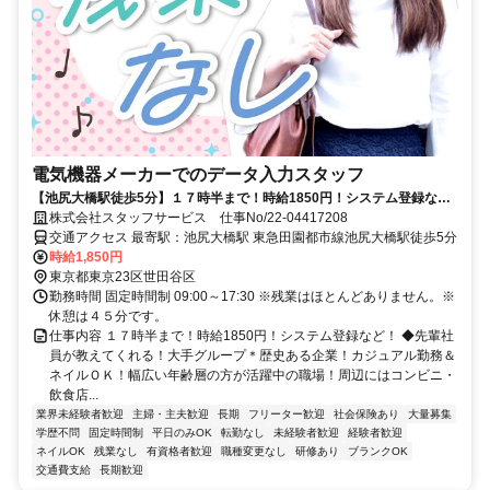
電気機器メーカーでのデータ入力スタッフ
【池尻大橋駅徒歩5分】１７時半まで！時給1850円！システム登録な
ど！
株式会社スタッフサービス 仕事No/22-04417208
交通アクセス 最寄駅：池尻大橋駅 東急田園都市線池尻大橋駅徒歩5分
時給1,850円
東京都東京23区世田谷区
勤務時間 固定時間制 09:00～17:30 ※残業はほとんどありません。※
休憩は４５分です。
仕事内容 １７時半まで！時給1850円！システム登録など！ ◆先輩社
員が教えてくれる！大手グループ＊歴史ある企業！カジュアル勤務＆
ネイルＯＫ！幅広い年齢層の方が活躍中の職場！周辺にはコンビニ・
飲食店...
業界未経験者歓迎
主婦・主夫歓迎
長期
フリーター歓迎
社会保険あり
大量募集
学歴不問
固定時間制
平日のみOK
転勤なし
未経験者歓迎
経験者歓迎
ネイルOK
残業なし
有資格者歓迎
職種変更なし
研修あり
ブランクOK
交通費支給
長期歓迎