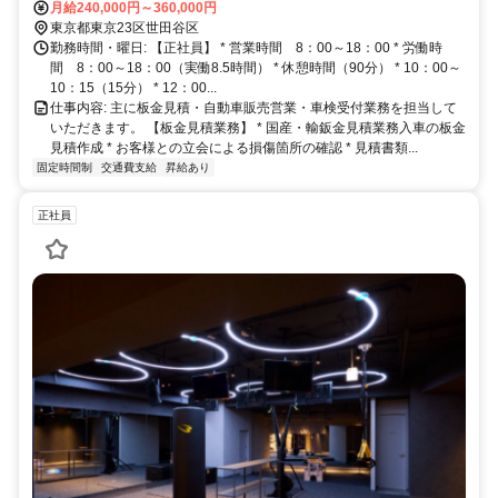
駅 徒歩15分 * バイク・自転車通勤可能 * 車通勤不可
月給240,000円～360,000円
東京都東京23区世田谷区
勤務時間・曜日: 【正社員】 * 営業時間 8：00～18：00 * 労働時
間 8：00～18：00（実働8.5時間） * 休憩時間（90分） * 10：00～
10：15（15分） * 12：00...
仕事内容: 主に板金見積・自動車販売営業・車検受付業務を担当して
いただきます。 【板金見積業務】 * 国産・輸鈑金見積業務入車の板金
見積作成 * お客様との立会による損傷箇所の確認 * 見積書類...
固定時間制
交通費支給
昇給あり
正社員