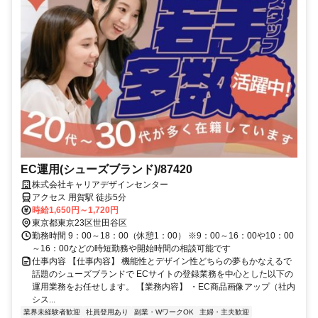
EC運用(シューズブランド)/87420
株式会社キャリアデザインセンター
アクセス 用賀駅 徒歩5分
時給1,650円～1,720円
東京都東京23区世田谷区
勤務時間 9：00～18：00（休憩1：00） ※9：00～16：00や10：00
～16：00などの時短勤務や開始時間の相談可能です
仕事内容 【仕事内容】 機能性とデザイン性どちらの夢もかなえるで
話題のシューズブランドで ECサイトの登録業務を中心とした以下の
運用業務をお任せします。 【業務内容】 ・EC商品画像アップ（社内
シス...
業界未経験者歓迎
社員登用あり
副業・WワークOK
主婦・主夫歓迎