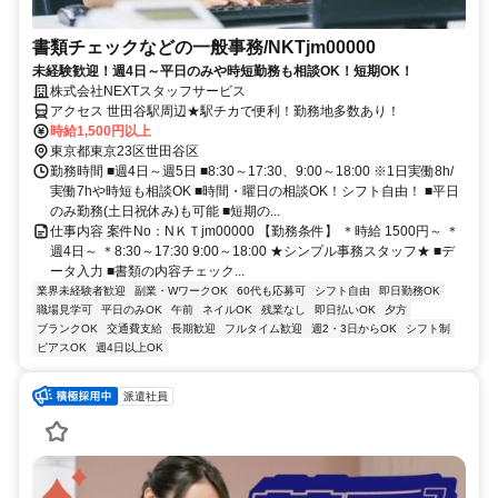
書類チェックなどの一般事務/NKTjm00000
未経験歓迎！週4日～平日のみや時短勤務も相談OK！短期OK！
株式会社NEXTスタッフサービス
アクセス 世田谷駅周辺★駅チカで便利！勤務地多数あり！
時給1,500円以上
東京都東京23区世田谷区
勤務時間 ■週4日～週5日 ■8:30～17:30、9:00～18:00 ※1日実働8h/
実働7hや時短も相談OK ■時間・曜日の相談OK！シフト自由！ ■平日
のみ勤務(土日祝休み)も可能 ■短期の...
仕事内容 案件No：NＫＴjm00000 【勤務条件】 ＊時給 1500円～ ＊
週4日～ ＊8:30～17:30 9:00～18:00 ★シンプル事務スタッフ★ ■デ
ータ入力 ■書類の内容チェック...
業界未経験者歓迎
副業・WワークOK
60代も応募可
シフト自由
即日勤務OK
職場見学可
平日のみOK
午前
ネイルOK
残業なし
即日払いOK
夕方
ブランクOK
交通費支給
長期歓迎
フルタイム歓迎
週2・3日からOK
シフト制
ピアスOK
週4日以上OK
派遣社員