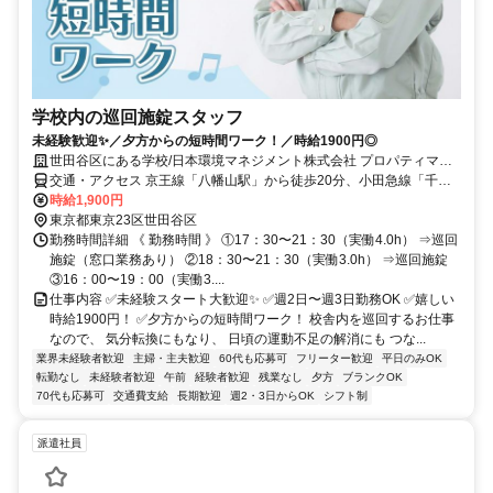
学校内の巡回施錠スタッフ
未経験歓迎✨／夕方からの短時間ワーク！／時給1900円◎
世田谷区にある学校/日本環境マネジメント株式会社 プロパティマネ
ジメント本部
交通・アクセス 京王線「八幡山駅」から徒歩20分、小田急線「千歳
船橋」から徒歩22分
時給1,900円
東京都東京23区世田谷区
勤務時間詳細 《 勤務時間 》 ①17：30〜21：30（実働4.0h） ⇒巡回
施錠（窓口業務あり） ②18：30〜21：30（実働3.0h） ⇒巡回施錠
③16：00〜19：00（実働3....
仕事内容 ✅未経験スタート大歓迎✨ ✅週2日〜週3日勤務OK ✅嬉しい
時給1900円！ ✅夕方からの短時間ワーク！ 校舎内を巡回するお仕事
なので、 気分転換にもなり、 日頃の運動不足の解消にも つな...
業界未経験者歓迎
主婦・主夫歓迎
60代も応募可
フリーター歓迎
平日のみOK
転勤なし
未経験者歓迎
午前
経験者歓迎
残業なし
夕方
ブランクOK
70代も応募可
交通費支給
長期歓迎
週2・3日からOK
シフト制
派遣社員