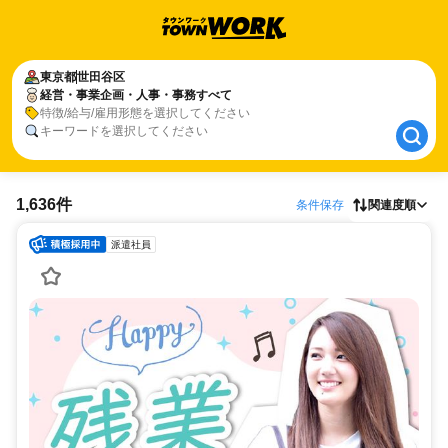
東京都
東京都
世田谷区
世田谷区
経営・事業企画・人事・事務すべて
経営・事業企画・人事・事務すべて
特徴/給与/雇用形態を選択してください
キーワードを選択してください
1,636件
条件保存
関連度順
派遣社員