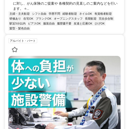
に対し、がん保険のご提案や 各種契約の見直しのご案内などを行い
ます。 ⭐...
主婦・主夫歓迎
シフト自由
学歴不問
経験者歓迎
ネイルOK
有資格者歓迎
研修あり
在宅OK
ブランクOK
オープニングスタッフ
長期歓迎
完全歩合制
駅近5分以内
ピアスOK
服装自由
履歴書不要
友達と応募OK
ひげOK
髪型・髪色自由
アルバイト・パート