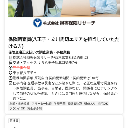
保険調査員(八王子・立川周辺エリアを担当していただ
ける方)
保険金適正支払いの調査業務・事務業務
株式会社損害保険リサーチ/西東京支社(契約拠点)
交通・アクセス ＪＲ八王子駅北口徒歩7分
完全歩合制
東京都八王子市
勤務時間詳細 原則自由 契約更新期間：契約更新は1年毎
仕事内容 交通事故や災害などが起きた際に、 公正な立場で調査を行
う保険調査員。 当事者、目撃者、医師など、 関係者にヒアリングを
して当時の状況を確認。 ときには専門家と連携しながら、 保険金が
適正に...
主婦・主夫歓迎
フリーター歓迎
学歴不問
経験者歓迎
研修あり
在宅OK
ブランクOK
完全歩合制
正社員