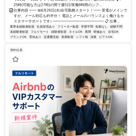
25時(可能な方は27時)の間で週5日/実働8時間のシフ...
仕事内容 ━━ 📅8月26日(水)在宅勤務スタート！━━ 受電がメインで
すが、メール対応も約半分！ 電話とメールのバランスよく働けるカ
スタマーサポートです♪ ━━━━━━━━━━━━━━ 📋 仕事...
業界未経験者歓迎
社員登用あり
フリーター歓迎
学歴不問
転勤なし
経験不問
未経験者歓迎
フルリモート
経験者歓迎
ネイルOK
夜間
研修あり
在宅OK
ブランクOK
育休あり
交通費支給
長期歓迎
シフト制
深夜
ピアスOK
契約社員