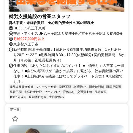
就労支援施設の営業スタッフ
資格不要・未経験歓迎！★心理的安全性の高い環境★
HELLOS八王子東町
交通・アクセス JR八王子駅より徒歩4分／京王八王子駅より徒歩3分
月給227,000円以上
東京都八王子市
勤務時間詳細 実働時間：1日あたり8時間 平均勤務日数：1ヶ月あた
り20日 〜 22日 ■勤務時間 8:30～17:30(休憩60分) 契約更新期間：6か
月（その後、正社員登用あり）
仕事内容 【あなたにおすすめのポイント】 ■「物売り」の営業は一切
なし！ ■自分の頑張りが「誰かの挑戦」に繋がる。社会貢献度の高い
仕事！ ■土日祝休み＆残業ほぼなしでプライベート充実！ ■未経験で
も月...
業界未経験者歓迎
フリーター歓迎
学歴不問
車通勤OK
固定時間制
職場見学可
経験不問
未経験者歓迎
ブランクOK
育休あり
交通費支給
長期歓迎
駅近5分以内
長期休暇あり
土日祝休み
正社員