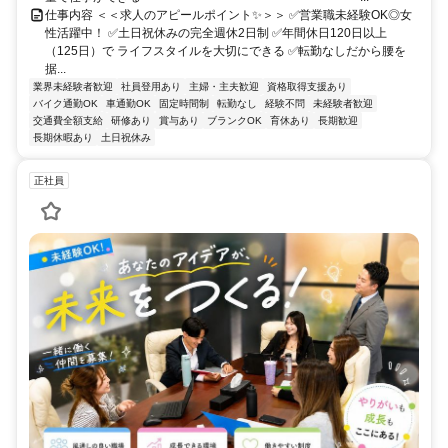
仕事内容 ＜＜求人のアピールポイント✨＞＞ ✅営業職未経験OK◎女
性活躍中！ ✅土日祝休みの完全週休2日制 ✅年間休日120日以上
（125日）で ライフスタイルを大切にできる ✅転勤なしだから腰を
据...
業界未経験者歓迎
社員登用あり
主婦・主夫歓迎
資格取得支援あり
バイク通勤OK
車通勤OK
固定時間制
転勤なし
経験不問
未経験者歓迎
交通費全額支給
研修あり
賞与あり
ブランクOK
育休あり
長期歓迎
長期休暇あり
土日祝休み
正社員