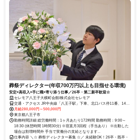
葬祭ディレクター(年収700万円以上も目指せる環境)
安定×高収入×手に職×寄り添う仕事／26卒・第二新卒歓迎☆
セレモア八王子大横町会館/株式会社セレモア
交通・アクセス JR中央線「八王子駅」下車、北口バス停11番、14番
のりば、または「京王八王子駅」下車、4番のりばより、「みつい台
月給280,000円～500,000円
（八日町経由）」「純心女子学園（左入経由）」「創価大学循環（八
東京都八王子市
日町経由）」行に乗車、 「八日町四丁目」下車、進行方向左側。
勤務時間詳細 総労働時間：1ヶ月あたり172時間 勤務時間：9:00～
18:30 (休憩時間 1時間30分) ※宿直月3回程（手当あり） ※出動した
場合は割増時間外 手当で実働分の支給となります...
仕事内容 ＼☆ 葬祭ディレクター募集 ☆／ 未経験OK！26卒・既卒・