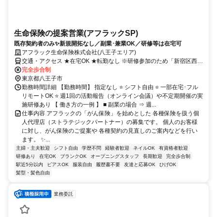
生命保険の提案営業(アフラックSP)
既存契約者のみ✨新規開拓なし／副業･兼業OK／研修等は在宅可
アフラック生命保険株式会社(八王子エリア)
交通・アクセス ★在宅OK ★転勤なし ※研修参加のため「新宿区西新
宿」への出社あり
完全歩合制
東京都八王子市
勤務時間詳細 【勤務時間】 指定なし ⭐ シフト自由 ⭐ 一部在宅･フル
リモートOK ⭐ 週1回の活動報告（オンライン会議）や不定期開催の実
施研修あり 【 働き方の一例 】 ■ 副業の場合 ⇒ 週...
仕事内容 アフラックの「がん保険」を始めとした 各種保険を扱う個
人代理店（ストラテジックパートナー）の募集です。 個人のお客様
に対し、がん保険のご提案や 各種契約の見直しのご案内などを行い
ます。 ✨...
主婦・主夫歓迎
シフト自由
学歴不問
経験者歓迎
ネイルOK
有資格者歓迎
研修あり
在宅OK
ブランクOK
オープニングスタッフ
長期歓迎
完全歩合制
駅近5分以内
ピアスOK
服装自由
履歴書不要
友達と応募OK
ひげOK
髪型・髪色自由
業務委託