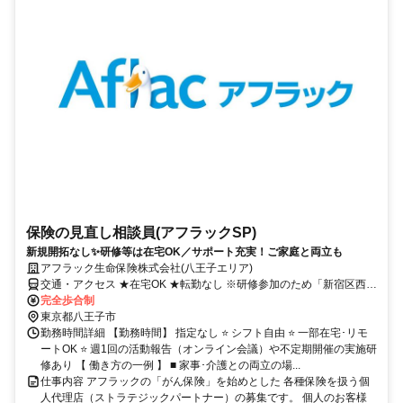
保険の見直し相談員(アフラックSP)
新規開拓なし✨研修等は在宅OK／サポート充実！ご家庭と両立も
アフラック生命保険株式会社(八王子エリア)
交通・アクセス ★在宅OK ★転勤なし ※研修参加のため「新宿区西新
宿」への出社あり
完全歩合制
東京都八王子市
勤務時間詳細 【勤務時間】 指定なし ⭐ シフト自由 ⭐ 一部在宅･リモ
ートOK ⭐ 週1回の活動報告（オンライン会議）や不定期開催の実施研
修あり 【 働き方の一例 】 ■ 家事･介護との両立の場...
仕事内容 アフラックの「がん保険」を始めとした 各種保険を扱う個
人代理店（ストラテジックパートナー）の募集です。 個人のお客様