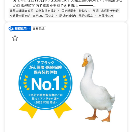
みで年間休日120日✨ ✅未経験OK！ 人物重視の採用です♪ ✅残業少な
め◎ 勤務時間内で成果を発揮できる環境 ━━━━...
業界未経験者歓迎
資格取得支援あり
固定時間制
転勤なし
英語
未経験者歓迎
交通費全額支給
在宅OK
育休あり
駅近5分以内
長期休暇あり
土日祝休み
業務委託