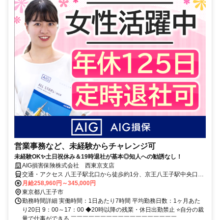
営業事務など、未経験からチャレンジ可
未経験OK✨土日祝休み＆19時退社が基本◎知人への勧誘なし！
AIG損害保険株式会社 西東京支店
交通・アクセス 八王子駅北口から徒歩約1分、京王八王子駅中央口か
ら徒歩約4分
月給258,960円～345,000円
東京都八王子市
勤務時間詳細 実働時間：1日あたり7時間 平均勤務日数：1ヶ月あた
り20日 9：00～17：00 ◆20時以降の残業・休日出勤禁止 ⭐自分の裁
量で仕事ができる ￣￣￣￣￣￣￣￣￣￣￣￣￣￣￣￣￣￣...