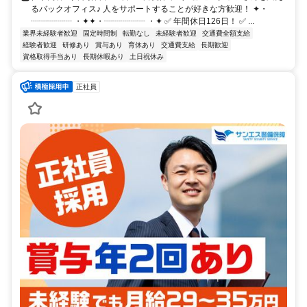
るバックオフィス♪ 人をサポートすることが好きな方歓迎！ ✦・
┈┈┈┈┈ ・✦✦・┈┈┈┈┈ ・✦ ✅ 年間休日126日！ ✅ ...
業界未経験者歓迎
固定時間制
転勤なし
未経験者歓迎
交通費全額支給
経験者歓迎
研修あり
賞与あり
育休あり
交通費支給
長期歓迎
資格取得手当あり
長期休暇あり
土日祝休み
正社員