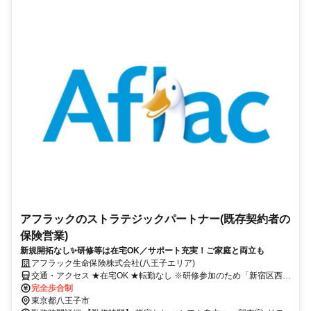
アフラックのストラテジックパートナー(既存契約者の
保険営業)
新規開拓なし✨研修等は在宅OK／サポート充実！ご家庭と両立も
アフラック生命保険株式会社(八王子エリア)
交通・アクセス ★在宅OK ★転勤なし ※研修参加のため「新宿区西新
宿」への出社あり
完全歩合制
東京都八王子市