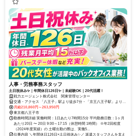
人事・労務事務スタッフ
土日祝休み✨｜年間休日126日✨｜未経験OK｜20代活躍！
戦力エージェント株式会社 関東管理センター
交通・アクセス 「八王子」駅より徒歩7分・「京王八王子駅」より徒
歩5分
月給210,860円～263,950円
東京都八王子市
勤務時間詳細 実働時間：1日あたり7時間15分 平均勤務日数：1ヶ月
あたり20日 〜 20日 9:00～17:15（休憩時間 1時間） ※年2回程度
（2024年度実績）の 土曜出勤の際は、実働5...
仕事内容 ＼年間休日126日×土日祝休み✨／ 派遣スタッフさんを支え