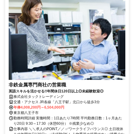
非鉄金属専門商社の営業職
英語スキルを活かせる!!年間休日120日以上◎未経験歓迎◎
株式会社タックトレーディング
交通・アクセス JR各線「八王子駅」北口から徒歩3分
年俸4,008,200円～6,504,000円
東京都八王子市
勤務時間詳細 実働時間：1日あたり7時間 平均勤務日数：1ヶ月あた
り20日 9:30～17:30（休憩60分） ※残業少なめ◎
仕事内容 ＼＼求人のPOINT／／ ✅ワークライフバランス◎ 土日祝休