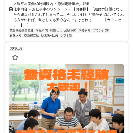
／週平均実働40時間以内 ＊原則定時退社／残業...
仕事内容 ＜お仕事中のワンシーン＞ 【お客様】 「結婚の話題になっ
たら嫌な顔をされてしまって…。今はいいけれど誰かそばにいてくれ
る方がいれば、親としても安心なんですけどねぇ…。」 【カウンセ
ラー】 「...
業界未経験者歓迎
学歴不問
転勤なし
経験不問
研修あり
ブランクOK
育休あり
交通費支給
駅近5分以内
シフト制
契約社員