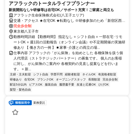
アフラックのトータルライフプランナー
新規開拓なし✨研修等は在宅OK／サポート充実！ご家庭と両立も
アフラック生命保険株式会社(八王子エリア)
交通・アクセス ★在宅OK ★転勤なし ※研修参加のため「新宿区西新
宿」への出社あり
完全歩合制
東京都八王子市
勤務時間詳細 【勤務時間】 指定なし ⭐ シフト自由 ⭐ 一部在宅･リモ
ートOK ⭐ 週1回の活動報告（オンライン会議）や不定期開催の実施研
修あり 【 働き方の一例 】 ■ 家事･介護との両立の場...
仕事内容 アフラックの「がん保険」を始めとした 各種保険を扱う個
人代理店（ストラテジックパートナー）の募集です。 個人のお客様
に対し、がん保険のご案内や 各種契約の見直し提案などを行いま
す。 ⭐ 新...
主婦・主夫歓迎
シフト自由
学歴不問
経験者歓迎
ネイルOK
有資格者歓迎
研修あり
在宅OK
ブランクOK
オープニングスタッフ
長期歓迎
完全歩合制
駅近5分以内
ピアスOK
服装自由
履歴書不要
友達と応募OK
ひげOK
髪型・髪色自由
業務委託