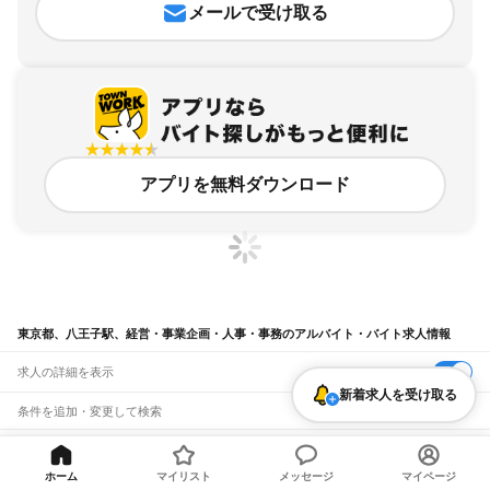
メールで受け取る
アプリを無料ダウンロード
東京都、八王子駅、経営・事業企画・人事・事務のアルバイト・バイト求人情報
求人の詳細を表示
新着求人を受け取る
条件を追加・変更して検索
市区町村を追加・変更
関連キーワード
完全在宅ワーク 全国
シール貼り 在宅
現在地周辺
ガチャガチャ
犬カフェ
東京都
ホーム
マイリスト
メッセージ
マイページ
駅を追加・変更