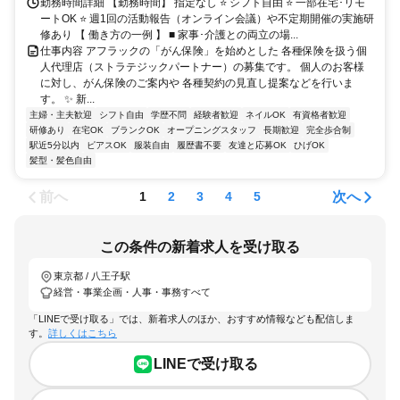
勤務時間詳細 【勤務時間】 指定なし ⭐ シフト自由 ⭐ 一部在宅･リモ
ートOK ⭐ 週1回の活動報告（オンライン会議）や不定期開催の実施研
修あり 【 働き方の一例 】 ■ 家事･介護との両立の場...
仕事内容 アフラックの「がん保険」を始めとした 各種保険を扱う個
人代理店（ストラテジックパートナー）の募集です。 個人のお客様
に対し、がん保険のご案内や 各種契約の見直し提案などを行いま
す。 ✨ 新...
主婦・主夫歓迎
シフト自由
学歴不問
経験者歓迎
ネイルOK
有資格者歓迎
研修あり
在宅OK
ブランクOK
オープニングスタッフ
長期歓迎
完全歩合制
駅近5分以内
ピアスOK
服装自由
履歴書不要
友達と応募OK
ひげOK
髪型・髪色自由
前へ
次へ
1
2
3
4
5
この条件の新着求人を受け取る
東京都 / 八王子駅
経営・事業企画・人事・事務すべて
「LINEで受け取る」では、新着求人のほか、おすすめ情報なども配信しま
す。
詳しくはこちら
LINEで受け取る