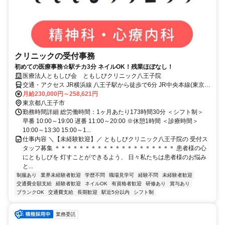
クリニックの受付事務
初めての医療事務☆駅チカ3分 ネイルOK！残業ほぼなし！
医療法人ともしび会 ともしびクリニック八王子院
交通・アクセス JR横浜線 八王子駅から徒歩で6分 JR中央本線(東京～
塩尻) 八王子駅から徒歩で6分 JR中央線(快速) 八王子駅から徒歩で6分
月給230,000円～258,621円
東京都八王子市
勤務時間詳細 総労働時間：1ヶ月あたり173時間30分 ＜シフト制＞
早番 10:00～19:00 遅番 11:00～20:00 ※休憩1時間 ＜診療時間＞
10:00～13:30 15:00～1...
仕事内容 ＼【未経験歓迎】／ ともしびクリニック八王子院の 受付ス
タッフ募集 ＊＊＊＊＊＊＊＊＊＊＊＊＊＊＊＊＊＊＊＊ 患者様の心
にともしびを 灯すことができるよう、 日々私たちは患者様のお悩み
と...
制服あり
業界未経験者歓迎
学歴不問
職場見学可
経験不問
未経験者歓迎
交通費全額支給
経験者歓迎
ネイルOK
有資格者歓迎
研修あり
賞与あり
ブランクOK
交通費支給
長期歓迎
駅近5分以内
シフト制
業務委託