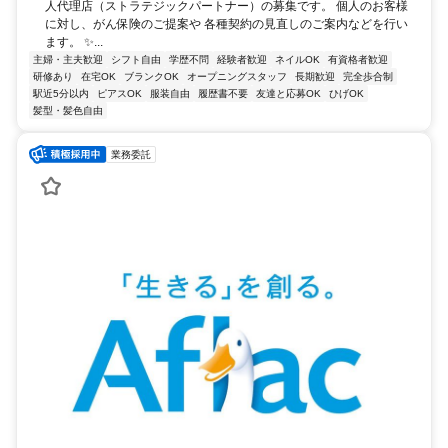
人代理店（ストラテジックパートナー）の募集です。 個人のお客様
に対し、がん保険のご提案や 各種契約の見直しのご案内などを行い
ます。 ✨...
主婦・主夫歓迎
シフト自由
学歴不問
経験者歓迎
ネイルOK
有資格者歓迎
研修あり
在宅OK
ブランクOK
オープニングスタッフ
長期歓迎
完全歩合制
駅近5分以内
ピアスOK
服装自由
履歴書不要
友達と応募OK
ひげOK
髪型・髪色自由
業務委託