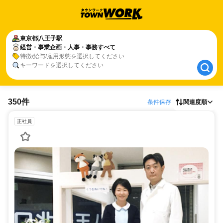
東京都
東京都
八王子駅
八王子駅
経営・事業企画・人事・事務すべて
経営・事業企画・人事・事務すべて
特徴/給与/雇用形態を選択してください
キーワードを選択してください
350件
条件保存
関連度順
正社員