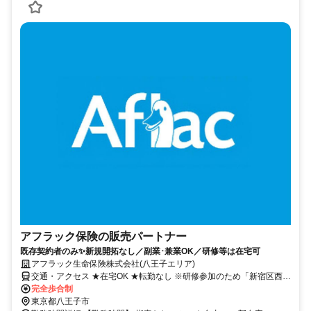
アフラック保険の販売パートナー
既存契約者のみ✨新規開拓なし／副業･兼業OK／研修等は在宅可
アフラック生命保険株式会社(八王子エリア)
交通・アクセス ★在宅OK ★転勤なし ※研修参加のため「新宿区西新
宿」への出社あり
完全歩合制
東京都八王子市