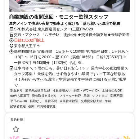
商業施設の夜間巡回・モニター監視スタッフ
屋内メインで快適✨夜勤で効率よく稼げる！落ち着いた環境で勤務
SPD株式会社 東京西巡回センター(三鷹)TW029
交通・アクセス 「八王子駅」徒歩4分 ★交通費全額支給★未経験歓迎
日給13,532円以上
東京都八王子市
勤務時間詳細 実働時間：1日あたり10時間 平均勤務日数：1ヶ月あた
り8日 〜 16日 ⏰20:00～翌10:00（実働10時間） 日給1万3532円 ※
一律深夜手当4時間分（1232円）含む ※...
仕事内容 ＼ ✨雨の日も、暑い日も安心！✨ ／ 屋内中心の夜勤警備ス
タッフ募集！ 天候を気にせず働きやすい環境です♪ ✅丁寧な研修あ
り！基礎から学べる環境 ✅空調完備で年中快適に働ける ✅固定現場
で...
制服あり
業界未経験者歓迎
社員登用あり
副業・WワークOK
土日祝のみOK
60代も応募可
資格取得支援あり
フリーター歓迎
早朝
シフト自由
学歴不問
平日のみOK
転勤なし
経験不問
未経験者歓迎
交通費全額支給
午前
経験者歓迎
夜間
有資格者歓迎
契約社員