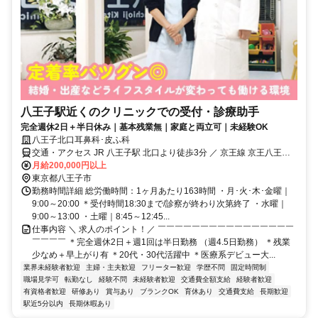
八王子駅近くのクリニックでの受付・診療助手
完全週休2日＋半日休み｜基本残業無｜家庭と両立可｜未経験OK
八王子北口耳鼻科･皮ふ科
交通・アクセス JR 八王子駅 北口より徒歩3分 ／ 京王線 京王八王子
駅 より徒歩5分
月給200,000円以上
東京都八王子市
勤務時間詳細 総労働時間：1ヶ月あたり163時間 ・月･火･木･金曜｜
9:00～20:00 ＊受付時間18:30まで/診察が終わり次第終了 ・水曜｜
9:00～13:00 ・土曜｜8:45～12:45...
仕事内容 ＼ 求人のポイント！／ ￣￣￣￣￣￣￣￣￣￣￣￣￣￣￣￣
￣￣￣￣ ＊完全週休2日＋週1回は半日勤務 （週4.5日勤務） ＊残業
少なめ＋早上がり有 ＊20代・30代活躍中 ＊医療系デビュー大...
業界未経験者歓迎
主婦・主夫歓迎
フリーター歓迎
学歴不問
固定時間制
職場見学可
転勤なし
経験不問
未経験者歓迎
交通費全額支給
経験者歓迎
有資格者歓迎
研修あり
賞与あり
ブランクOK
育休あり
交通費支給
長期歓迎
駅近5分以内
長期休暇あり