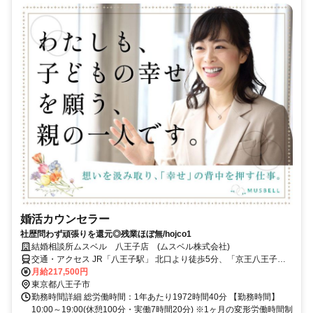
婚活カウンセラー
社歴問わず頑張りを還元◎残業ほぼ無/hojco1
結婚相談所ムスベル 八王子店 (ムスベル株式会社)
交通・アクセス JR「八王子駅」 北口より徒歩5分、「京王八王子
駅」 西口より徒歩2分 八王子駅／西八王子駅／南大沢駅からもアクセ
月給217,500円
ス便利♪
東京都八王子市
勤務時間詳細 総労働時間：1年あたり1972時間40分 【勤務時間】
10:00～19:00(休憩100分・実働7時間20分) ※1ヶ月の変形労働時間制