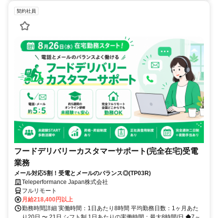
契約社員
フードデリバリーカスタマーサポート(完全在宅)受電
業務
メール対応5割！受電とメールのバランス◎(TP03R)
Teleperformance Japan株式会社
フルリモート
月給218,400円以上
勤務時間詳細 実働時間：1日あたり8時間 平均勤務日数：1ヶ月あた
り20日 〜 21日 シフト制 1日あたりの実働時間：最大8時間/日 ◆7～