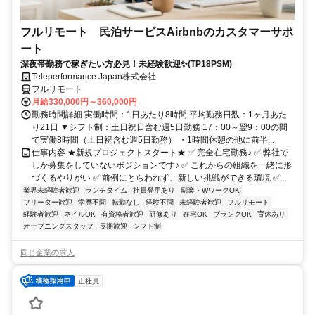
フルリモート 民泊サービスAirbnbのカスタマーサポ
ート
深夜帯勤務で稼ぎたい方必見！未経験歓迎✨(TP18PSM)
Teleperformance Japan株式会社
フルリモート
月給330,000円～360,000円
勤務時間詳細 実働時間：1日あたり8時間 平均勤務日数：1ヶ月あた
り21日 ▼シフト制：土日祝日含む週5日勤務 17：00～翌9：00の間
で実働8時間（土日祝含む週5日勤務） ・1時間休憩の他に前半...
仕事内容 ★新規プロジェクトスタート★ ✅ 完全在宅勤務♪ ✅ 弊社で
しか募集をしていないポジションです♪ ✅ これからの組織を一緒に形
づくるやりがい ✅ 前例にとらわれず、新しい挑戦ができる環境 ✅...
業界未経験者歓迎
ランチタイム
社員登用あり
副業・WワークOK
フリーター歓迎
学歴不問
転勤なし
経験不問
未経験者歓迎
フルリモート
経験者歓迎
ネイルOK
有資格者歓迎
研修あり
在宅OK
ブランクOK
育休あり
オープニングスタッフ
長期歓迎
シフト制
同じ企業の求人
正社員