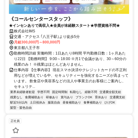
《コールセンタースタッフ》
★インセンありで高収入★全員が未経験スタート★学歴資格不問★
株式会社IMS
交通・アクセス ｢八王子駅｣より徒歩5分
月給300,000円～800,000円
東京都八王子市
勤務時間詳細 実働時間：1日あたり8時間 平均勤務日数：1ヶ月あた
り22日 【勤務時間】 9:00～18:00 ※月1で会議があり、30～60分の
残業のみ！ ※残業はほとんどありません。
仕事内容 【仕事内容】 現在スマホ決済やクレジットカードの不正利
用などが増えている中、セキュリティーを強化するニーズが高まって
います。 飲食店や美容系などの法人や事業主のお客様にご案内し、
セキュリテ...
業界未経験者歓迎
学歴不問
固定時間制
転勤なし
経験不問
交通費全額支給
残業なし
食費補助あり
研修あり
賞与あり
ブランクOK
育休あり
交通費支給
駅近5分以内
土日祝休み
服装自由
昼食補助あり
食事補助あり
ひげOK
髪型・髪色自由
正社員