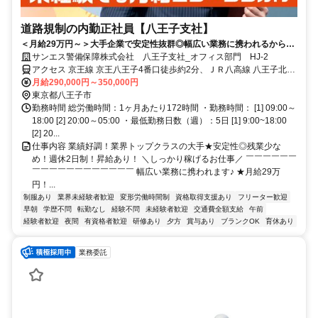
道路規制の内勤正社員【八王子支社】
＜月給29万円～＞大手企業で安定性抜群◎幅広い業務に携われるから未
経験でも成長出来ます！
サンエス警備保障株式会社 八王子支社_オフィス部門 HJ-2
アクセス 京王線 京王八王子4番口徒歩約2分、ＪＲ八高線 八王子北口
徒歩約8分、ＪＲ八高線 八王子北口徒歩約8分 「京王八王子駅」から
月給290,000円～350,000円
徒歩2分 ★駅近で通勤ラクラク ★交通費全額支給
東京都八王子市
勤務時間 総労働時間：1ヶ月あたり172時間 ・勤務時間： [1] 09:00～
18:00 [2] 20:00～05:00 ・最低勤務日数（週）：5日 [1] 9:00~18:00
[2] 20...
仕事内容 業績好調！業界トップクラスの大手★安定性◎残業少な
め！週休2日制！昇給あり！ ＼しっかり稼げるお仕事／ ￣￣￣￣￣￣
￣￣￣￣￣￣￣￣￣￣￣￣ 幅広い業務に携われます♪ ★月給29万
円！...
制服あり
業界未経験者歓迎
変形労働時間制
資格取得支援あり
フリーター歓迎
早朝
学歴不問
転勤なし
経験不問
未経験者歓迎
交通費全額支給
午前
経験者歓迎
夜間
有資格者歓迎
研修あり
夕方
賞与あり
ブランクOK
育休あり
業務委託