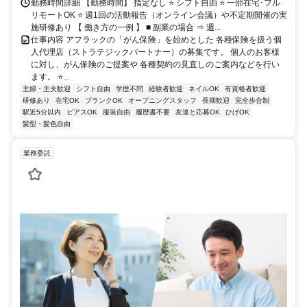
勤務時間詳細 【勤務時間】 指定なし ⭐ シフト自由 ⭐ 一部在宅･フル
リモートOK ⭐ 週1回の活動報告（オンライン会議）や不定期開催の実
施研修あり 【 働き方の一例 】 ■ 副業の場合 ⇒ 週...
仕事内容 アフラックの「がん保険」を始めとした 各種保険を扱う個
人代理店（ストラテジックパートナー）の募集です。 個人のお客様
に対し、がん保険のご提案や 各種契約の見直しのご案内などを行い
ます。 ⭐...
主婦・主夫歓迎
シフト自由
学歴不問
経験者歓迎
ネイルOK
有資格者歓迎
研修あり
在宅OK
ブランクOK
オープニングスタッフ
長期歓迎
完全歩合制
駅近5分以内
ピアスOK
服装自由
履歴書不要
友達と応募OK
ひげOK
髪型・髪色自由
業務委託