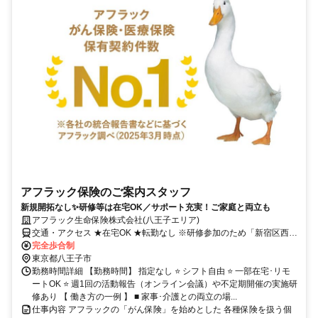
アフラック保険のご案内スタッフ
新規開拓なし✨研修等は在宅OK／サポート充実！ご家庭と両立も
アフラック生命保険株式会社(八王子エリア)
交通・アクセス ★在宅OK ★転勤なし ※研修参加のため「新宿区西新
宿」への出社あり
完全歩合制
東京都八王子市
勤務時間詳細 【勤務時間】 指定なし ⭐ シフト自由 ⭐ 一部在宅･リモ
ートOK ⭐ 週1回の活動報告（オンライン会議）や不定期開催の実施研
修あり 【 働き方の一例 】 ■ 家事･介護との両立の場...
仕事内容 アフラックの「がん保険」を始めとした 各種保険を扱う個