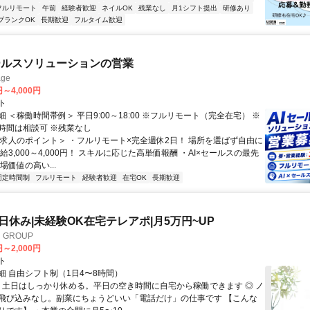
フルリモート
午前
経験者歓迎
ネイルOK
残業なし
月1シフト提出
研修あり
ブランクOK
長期歓迎
フルタイム歓迎
ールスソリューションの営業
ge
円～4,000円
ト
 ＜稼働時間帯例＞ 平日9:00～18:00 ※フルリモート（完全在宅） ※
時間は相談可 ※残業なし
＜求人のポイント＞ ・フルリモート×完全週休2日！ 場所を選ばず自由に
給3,000～4,000円！ スキルに応じた高単価報酬 ・AI×セールスの最先
場価値の高い...
固定時間制
フルリモート
経験者歓迎
在宅OK
長期歓迎
土日休み|未経験OK在宅テレアポ|月5万円~UP
GROUP
円～2,000円
ト
細 自由シフト制（1日4〜8時間）
◎ 土日はしっかり休める。平日の空き時間に自宅から稼働できます ◎ ノ
飛び込みなし。副業にちょうどいい「電話だけ」の仕事です 【こんな