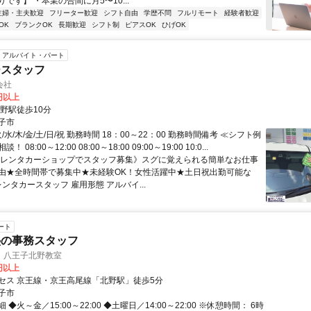
です】 ・本業の合間に月5〜10...
主婦・主夫歓迎
フリーター歓迎
シフト自由
学歴不問
フルリモート
経験者歓迎
OK
ブランクOK
長期歓迎
シフト制
ピアスOK
ひげOK
アルバイト・パート
ースタッフ
会社
0円以上
北野駅徒歩10分
子市
/水/木/金/土/日/祝 勤務時間 18：00～22：00 勤務時間備考 ≪シフト例
08:00～12:00 08:00～18:00 09:00～19:00 10:0...
《レンタカーショップでスタッフ募集》スグに覚えられる簡単なお仕事
由★全時間帯で募集中★未経験OK！女性活躍中★土日祝出勤可能な
レンタカースタッフ 雇用形態 アルバイ...
ート
塾の事務スタッフ
 八王子北野教室
0円以上
セス 京王線・京王高尾線「北野駅」徒歩5分
子市
◆火～金／15:00～22:00 ◆土曜日／14:00～22:00 ※休憩時間： 6時