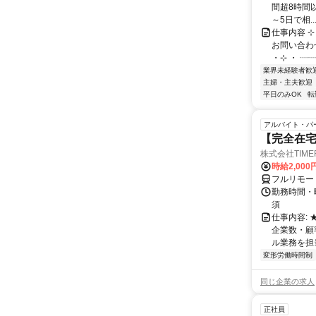
間超8時間以
～5日で相..
仕事内容 ⊹
お問い合わ
・⊹ ・ ┈┈
業界未経験者歓
主婦・主夫歓迎
平日のみOK
転
アルバイト・パ
【完全在
株式会社TIME
時給2,000
フルリモー
勤務時間・
須
仕事内容:
企業数・顧
ル業務を担当い
変形労働時間制
同じ企業の求人
正社員