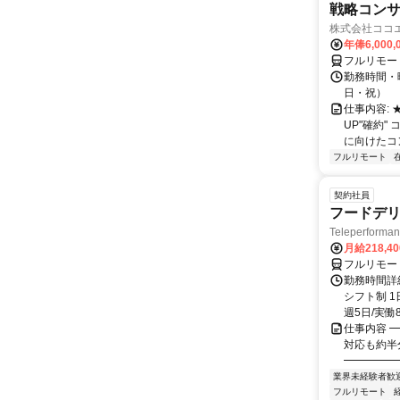
戦略コン
株式会社ココ
年俸6,000,
フルリモー
勤務時間・曜
日・祝）
仕事内容:
UP"確約
に向けたコン
フルリモート
契約社員
フードデリ
Teleperform
月給218,4
フルリモー
勤務時間詳細
シフト制 1
週5日/実働8
仕事内容 ━
対応も約半
━━━━━━
業界未経験者歓
フルリモート