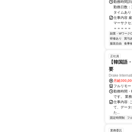
勤務時間詳
勤務日数：1
タイムあり（7
仕事内容 
マーサクセ
＝＝＝＝＝ 
副業・WワークO
研修あり
賞与
服装自由
食事
正社員
【韓国語・
要
Drake Internat
月給300,0
フルリモー
勤務時間・
です。 業務
仕事内容:
て、データ
た...
固定時間制
フ
業務委託