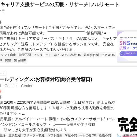
キャリア支援サービスの広報・リサーチ|フルリモート
ナラ
ト
細 *完全在宅（フルリモート）* 全国どこからでも、PC・スマートフォ
れば業務可能です。 ‾‾‾‾‾‾‾‾‾‾‾‾‾‾‾‾‾‾‾‾‾‾‾‾‾‾‾‾‾‾ *業務環境* ● ...
✨若年層向けキャリア支援サービス「キミナラ」の認知拡大と、キャリア
ヒアリング・送客（トスアップ）を担当するポジションです。 完全在
託のため、ご自身のペースで活動いただけま...
シフト自由
学歴不問
フルリモート
ネイルOK
在宅OK
完全歩合制
ピアスOK
K
髪型・髪色自由
ート
Tホールディングス:お客様対応(総合受付窓口)
Contact Center
円
ト
 □9:00～22:30内で8時間勤務 □週5日勤務（土日祝含む） ※土日祝や
22:30稼働可能な方を優遇します！ ※週３～の勤務や扶養内勤務を希望の
ります♡ ＜...
雇用形態：アルバイト・パート 職種：その他カスタマーサポート/コール
インバウンドコールスタッフ ・…―――☆働きやすさ抜群
 ◎やっぱり大手が安心 動画配信のU-N...
主婦・主夫歓迎
フリーター歓迎
シフト自由
学歴不問
平日のみOK
経験不問