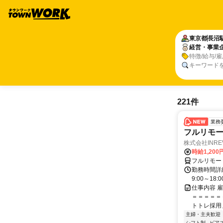
東京都
長沼
経営・事業
特徴/給与/
キーワード
221件
業務
フルリモ
株式会社INRE
時給1,20
フルリモー
勤務時間詳
9:00～1
仕事内容 
＝＝＝＝＝
トトレ採用」
主婦・主夫歓迎
シフト制
ピアス