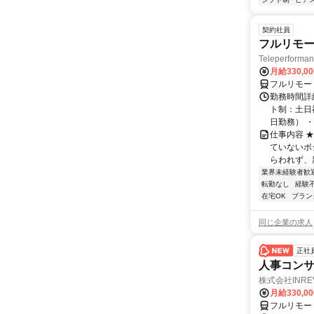
契約社員
フルリモー
Teleperform
月給330,0
フルリモー
勤務時間詳
ト制：土日
日勤務） ・
仕事内容 
ていないポ
らわれず、新
業界未経験者歓
転勤なし
経験
在宅OK
ブラン
同じ企業の求人
正社
人事コン
株式会社INRE
月給330,0
フルリモー