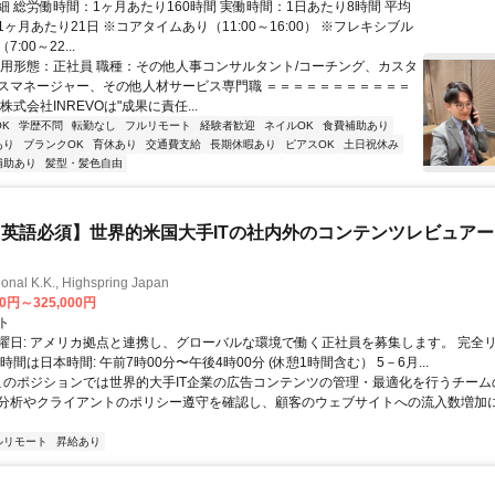
細 総労働時間：1ヶ月あたり160時間 実働時間：1日あたり8時間 平均
ヶ月あたり21日 ※コアタイムあり（11:00～16:00） ※フレキシブル
:00～22...
雇用形態：正社員 職種：その他人事コンサルタント/コーチング、カスタ
スマネージャー、その他人材サービス専門職 ＝＝＝＝＝＝＝＝＝＝＝
株式会社INREVOは"成果に責任...
K
学歴不問
転勤なし
フルリモート
経験者歓迎
ネイルOK
食費補助あり
あり
ブランクOK
育休あり
交通費支給
長期休暇あり
ピアスOK
土日祝休み
補助あり
髪型・髪色自由
英語必須】世界的米国大手ITの社内外のコンテンツレビュア
ional K.K., Highspring Japan
00円～325,000円
ト
曜日: アメリカ拠点と連携し、グローバルな環境で働く正社員を募集します。 完全
時間は日本時間: 午前7時00分〜午後4時00分 (休憩1時間含む） 5－6月...
 このポジションでは世界的大手IT企業の広告コンテンツの管理・最適化を行うチー
分析やクライアントのポリシー遵守を確認し、顧客のウェブサイトへの流入数増加
ルリモート
昇給あり