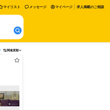
マイリスト
メッセージ
マイページ
求人掲載のご相談
存
関連度順