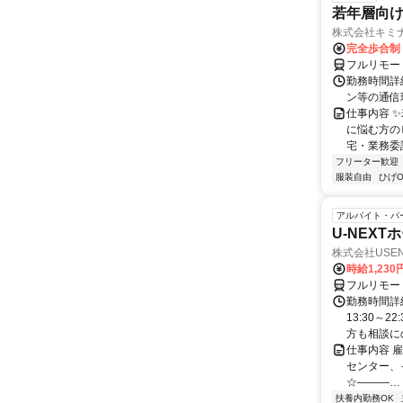
若年層向け
株式会社キミ
完全歩合制
フルリモー
勤務時間詳
ン等の通信環境があ
仕事内容 
に悩む方の
宅・業務委
フリーター歓迎
服装自由
ひげO
アルバイト・パ
U-NEX
株式会社USEN 
時給1,230
フルリモー
勤務時間詳細
13:30～
方も相談にの
仕事内容 
センター、
☆―――…・
扶養内勤務OK