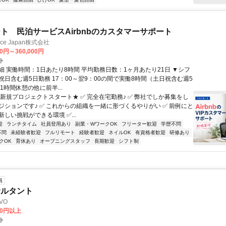
ト 民泊サービスAirbnbのカスタマーサポート
ance Japan株式会社
00円～360,000円
ト
細 実働時間：1日あたり8時間 平均勤務日数：1ヶ月あたり21日 ▼シフ
祝日含む週5日勤務 17：00～翌9：00の間で実働8時間（土日祝含む週5
1時間休憩の他に前半...
★新規プロジェクトスタート★ ✅ 完全在宅勤務♪ ✅ 弊社でしか募集をし
ジションです♪ ✅ これからの組織を一緒に形づくるやりがい ✅ 前例にと
しい挑戦ができる環境 ✅...
迎
ランチタイム
社員登用あり
副業・WワークOK
フリーター歓迎
学歴不問
不問
未経験者歓迎
フルリモート
経験者歓迎
ネイルOK
有資格者歓迎
研修あり
クOK
育休あり
オープニングスタッフ
長期歓迎
シフト制
員
サルタント
VO
00円以上
ト