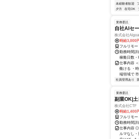
未経験者歓迎
夕方
在宅OK
業務委託
自社AIセ
株式会社Algoa
時給3,000
フルリモー
勤務時間詳細
稼働日数・
仕事内容 
働ける ・時
端領域で 市
社員登用あり
業務委託
副業OK|
株式会社CTF 
時給1,400
フルリモー
勤務時間詳
仕事内容 
ルマなし・