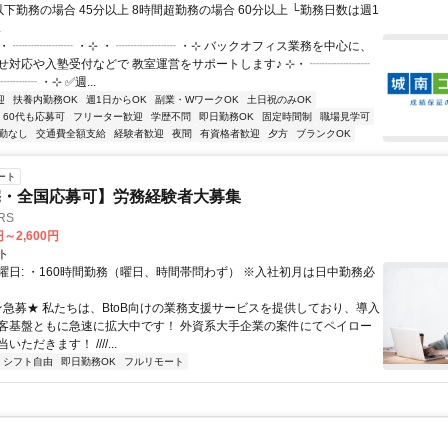
下勤務の場合 45分以上 8時間超勤務の場合 60分以上 └勤務日数は週1
.
・ ┈┈┈┈┈ ・⊹ ・ ┈┈┈┈┈ ・⊹ バックオフィス業務を中心に、
せ対応や入塾受付などで 教室運営をサポートします♪ ⊹・ ┈┈┈┈┈
┈┈┈ ・⊹ ✅週...
迎
扶養内勤務OK
週1日からOK
副業・WワークOK
土日祝のみOK
60代も応募可
フリーター歓迎
学歴不問
即日勤務OK
固定時間制
職場見学可
勤なし
交通費全額支給
経験者歓迎
夜間
有資格者歓迎
夕方
ブランクOK
ート
宅・全国応募可】労務経験者大募集
RS
円～2,600円
ト
曜日: ・160時間勤務（曜日、時間帯問わず） ※入社初月は日中勤務必
 ★急募★ 私たちは、BtoB向けの業務支援サービスを提供しており、導入
客基盤ともに急速に拡大中です！ 外資系大手企業の案件にてペイロー
ただきます！ ////...
シフト自由
即日勤務OK
フルリモート