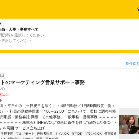
駅
企画・人事・事務すべて
雇用形態を選択してください
を選択してください
条件保
委託
ートのマーケティング営業サポート事務
VO
0円以上
ト
細 ・平日のみ（土日祝日を除く） ・週5日勤務／1日8時間程度（例：
8:00） ・社員の勤務時間帯（7:00～22:00）に合わせて、柔軟に調整可能
雇用形態：業務委託 職種：その他事務、一般事務、営業事務 ＝＝＝＝＝
＝＝＝＝＝＝ 株式会社INREVOは"成果に責任を持つ"新時代のRPO「ヒ
を展開 サービス立ち上げ...
学歴不問
フルリモート
経験者歓迎
ネイルOK
在宅OK
ブランクOK
長期歓迎
OK
服装自由
ひげOK
髪型・髪色自由