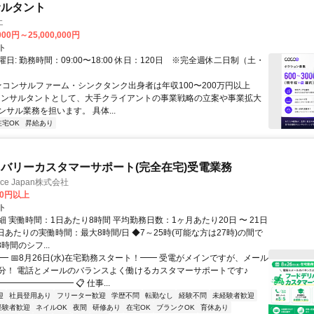
サルタント
エ
000円～25,000,000円
ト
日: 勤務時間：09:00〜18:00 休日：120日 ※完全週休二日制（土・
 ★コンサルファーム・シンクタンク出身者は年収100〜200万円以上
" コンサルタントとして、大手クライアントの事業戦略の立案や事業拡大
サル業務を担います。 具体...
在宅OK
昇給あり
バリーカスタマーサポート(完全在宅)受電業務
ance Japan株式会社
00円以上
ト
 実働時間：1日あたり8時間 平均勤務日数：1ヶ月あたり20日 〜 21日
日あたりの実働時間：最大8時間/日 ◆7～25時(可能な方は27時)の間で
時間のシフ...
━ 📅8月26日(水)在宅勤務スタート！━━ 受電がメインですが、メール
分！ 電話とメールのバランスよく働けるカスタマーサポートです♪
━━━━━━━━ 📋 仕事...
迎
社員登用あり
フリーター歓迎
学歴不問
転勤なし
経験不問
未経験者歓迎
経験者歓迎
ネイルOK
夜間
研修あり
在宅OK
ブランクOK
育休あり