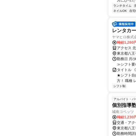
方にぴったり
ランチタイム
ネイルOK
在宅
レンタカ
ヤマヒロ株式
時給1,26
アクセス 
東京都八王
勤務日 月/火
≫シフト要相談！ 
タイトル 
★シフト自
方！ 職種 
シフト制
アルバイト・パ
個別指導
城南コベッツ
時給1,23
交通・アク
東京都八王
勤務時間詳細 