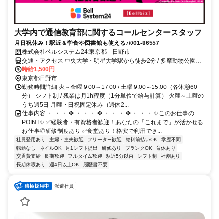
大学内で通信教育部に関するコールセンタースタッフ
月日祝休み！駅近＆学食や図書館も使える♪/001-86557
株式会社ベルシステム24:東京都 日野市
交通・アクセス 中央大学・明星大学駅から徒歩2分 / 多摩動物公園駅
から徒歩8分
時給1,500円
東京都日野市
勤務時間詳細 火～金曜 9:00～17:00 / 土曜 9:00～15:00（各休憩60
分） シフト制 / 残業は月1h程度（1分単位で給与計算） 火曜～土曜の
うち週5日 月曜・日祝固定休み（週休2...
仕事内容 ・ ・ ・ ✤ ・ ・ ・ ✤ ・ ・ ・ ✤ ・ ・ ・ ✨このお仕事の
POINT✨ ✅経験者・有資格者歓迎！あなたの「これまで」が活かせる
お仕事◎研修制度あり ✅食堂あり！格安で利用でき...
社員登用あり
主婦・主夫歓迎
フリーター歓迎
給料前払いOK
学歴不問
転勤なし
ネイルOK
月1シフト提出
研修あり
ブランクOK
育休あり
交通費支給
長期歓迎
フルタイム歓迎
駅近5分以内
シフト制
社割あり
長期休暇あり
週4日以上OK
履歴書不要
派遣社員