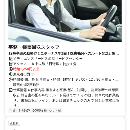
事務・帳票回収スタッフ
12時半迄の勤務◎ミニボーナス年2回！医療機関へのルート配送と簡単
な事務♪難しい業務はなし◎
メディエンスサービス多摩サービスセンター
アクセス ＪＲ中央線「日野駅」徒歩１分
時給1,250円以上
東京都日野市
時間帯 朝、昼 勤務曜日・時間 【時間】 9：00～12：30 月曜日・土
曜日の週2日勤務
仕事情報 ● 仕事内容 担当する医療機関に訪問し、健康診断の帳票回
収と 報告書の配布を行うルート業務です！ その他、簡単な軽作業あ
り。 書類回収がメイン。あとは書類チェックのみで 難しい業務はあ
り...
主婦・主夫歓迎
交通費支給
シフト制
正社員