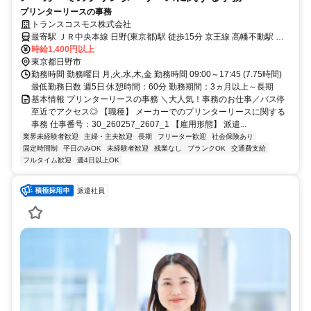
プリンターリースの事務
トランスコスモス株式会社
最寄駅 ＪＲ中央本線 日野(東京都)駅 徒歩15分 京王線 高幡不動駅 徒
歩20分 多摩モノレール 甲州街道駅 徒歩15分 京王線 高幡不動駅 バス
時給1,400円以上
10分
東京都日野市
勤務時間 勤務曜日 月,火,水,木,金 勤務時間 09:00～17:45 (7.75時間)
最低勤務日数 週5日 休憩時間：60分 勤務期間：3ヵ月以上～長期
基本情報 プリンターリースの事務 ＼大人気！事務のお仕事／バス停
至近でアクセス◎ 【職種】 メーカーでのプリンターリースに関する
事務 仕事番号：30_260257_2607_1 【雇用形態】 派遣...
業界未経験者歓迎
主婦・主夫歓迎
長期
フリーター歓迎
社会保険あり
固定時間制
平日のみOK
未経験者歓迎
残業なし
ブランクOK
交通費支給
フルタイム歓迎
週4日以上OK
派遣社員