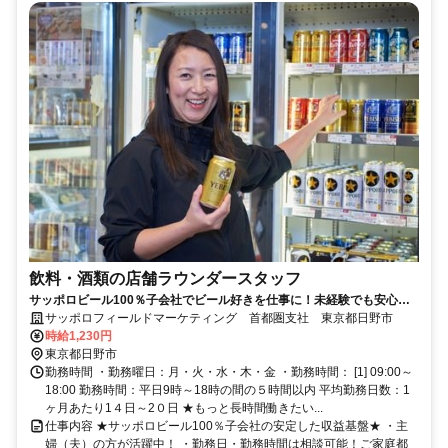
飲料・酒類の店舗ラウンダースタッフ
サッポロビール100％子会社でビール好きを仕事に！未経験でも安心し
て始められる土日休みの店舗営業職！
サッポロフィールドマーケティング 首都圏支社 東京都日野市
時給1,230円
東京都日野市
勤務時間 ・勤務曜日：月・火・水・木・金 ・勤務時間： [1] 09:00～
18:00 勤務時間：平日9時～18時の間の５時間以内 平均勤務日数：1
ヶ月あたり1４日～2０日 ★もっと長時間働きたい...
仕事内容 ★サッポロビール100％子会社の安定した収益基盤★ ・主
婦（夫）の方が活躍中！ ・勤務日・勤務時間は相談可能！ご家庭都