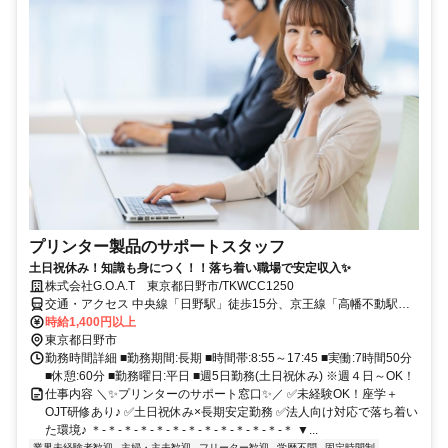
プリンター製品のサポートスタッフ
土日祝休み！知識も身につく！！落ち着い職場で安定収入✨
株式会社G.O.A.T 東京都日野市/TKWCC1250
交通・アクセス 中央線「日野駅」徒歩15分、京王線「高幡不動駅」
徒歩30分、多摩都市モノレール「甲州街道駅」徒歩15分
時給1,400円以上
東京都日野市
勤務時間詳細 ■勤務期間:長期 ■時間帯:8:55～17:45 ■実働:7時間50分
■休憩:60分 ■勤務曜日:平日 ■週5日勤務(土日祝休み) ※週４日～OK！
仕事内容 ＼✨プリンターのサポート窓口✨／ ✅未経験OK！座学＋
OJT研修あり♪ ✅土日祝休み×長期安定勤務 ✅法人向け対応で落ち着い
た環境♪ ＊-＊-＊-＊-＊-＊-＊-＊-＊-＊-＊-＊-＊ ▼...
業界未経験者歓迎
主婦・主夫歓迎
フリーター歓迎
学歴不問
固定時間制