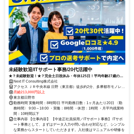
未経験歓迎/ITサポート事務/20代活躍中
★？未経験歓迎！★？完全土日祝休み・年休125日！平均年齢27歳の若
手活躍中！業界最長クラスのサポートでIT業界デビューを応援！
Next IT Consulting株式会社
アクセス ＪＲ中央本線 日野（東京都）徒歩約2分、多摩都市モノレー
ル線 甲州街道徒歩約21分、多摩都市モノレール線 柴崎体育館徒歩約
月給213,000円以上
31分
東京都日野市
勤務時間 実働時間：8時間/日 平均勤務日数：1ヶ月あたり20日 〈勤
務時間〉 9:00～18:00 ・実働：8時間 ・休憩：1時間 ・月平均残業時
間：10時間以下
仕事内容 【仕事内容】 【中途正社員採用／ITサポート事務】 ITサポ
ート事務として、まずはデータ入力や問い合わせ対応など、シンプル
な業務からスタートしていただきます。入社後はマニュアルや研修を