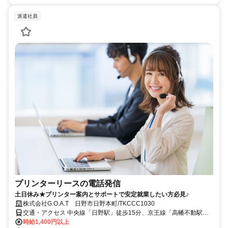
派遣社員
プリンターリースの電話発信
土日休み★プリンター案内とサポートで安定就業したい方必見♪
株式会社G.O.A.T 日野市日野本町/TKCCC1030
交通・アクセス 中央線「日野駅」徒歩15分、京王線「高幡不動駅」
徒歩30分、多摩都市モノレール「甲州街道駅」徒歩15分
時給1,400円以上