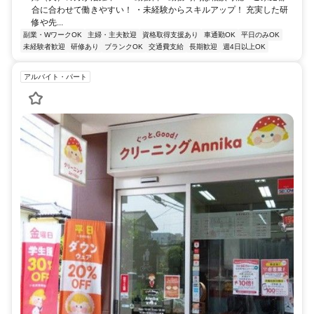
合に合わせて働きやすい！ ・未経験からスキルアップ！ 充実した研
修や先...
副業・WワークOK
主婦・主夫歓迎
資格取得支援あり
車通勤OK
平日のみOK
未経験者歓迎
研修あり
ブランクOK
交通費支給
長期歓迎
週4日以上OK
アルバイト・パート