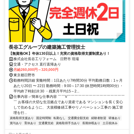
長谷工グループの建築施工管理技士
【無資格OK】年休130日以上！充実の資格取得支援制度あり！
株式会社長谷工リフォーム 日野市 現場
交通・アクセス 直行直帰あり
月給260,000円～320,000円
東京都日野市
勤務時間詳細 実働時間：1日あたり7時間30分 平均勤務日数：1ヶ月
あたり20日 〜 22日 勤務時間：9:00～17:30 (休憩時間1時間00分) ・
平均終了時刻18:30 ・残業月平均15～2...
仕事内容 ✅簡単な仕事内容 ￣￣V￣￣￣￣￣￣￣￣￣￣￣￣￣￣￣￣
￣ お客様の大切な生活拠点であり資産である マンションを長く安心
して住めるように、 大規模修繕工事やリノベーション工事の 施工管
理を行...
資格取得支援あり
固定時間制
転勤なし
交通費全額支給
経験者歓迎
研修あり
賞与あり
育休あり
交通費支給
資格取得手当あり
長期休暇あり
土日祝休み