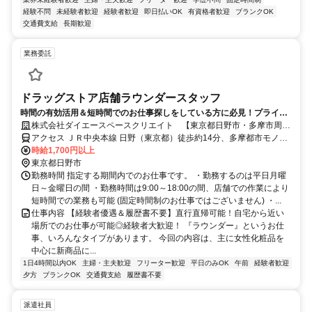
経験不問
未経験者歓迎
経験者歓迎
即日払いOK
有資格者歓迎
ブランクOK
交通費支給
長期歓迎
業務委託
ドラッグストア店舗ラウンダースタッフ
時間の有効活用＆短時間でのお仕事探しをしている方に必見！プライベ
ート重視のお仕事！
株式会社ダイエースペースクリエイト 【東京都日野市・多摩市周
辺】ラウンダー業務
アクセス ＪＲ中央本線 日野（東京都）徒歩約14分、多摩都市モノレ
ール線 甲州街道徒歩約25分、ＪＲ中央本線 豊田（東京都）南口徒歩
時給1,700円以上
約28分 別途勤務店舗ごとにご案内
東京都日野市
勤務時間 指定する期間内でのお仕事です。 ・勤務するのは平日月曜
日～金曜日の間 ・勤務時間は9:00～18:00の間、店舗での作業により
短時間での業務も可能 (固定時間制のお仕事ではございません) ・...
仕事内容 【経験者優遇＆履歴書不要】直行直帰可能！自宅から近い
場所でのお仕事が可能◎経験者大歓迎！ 『ラウンダー』というお仕
事、いろんなタイプがあります。 今回の内容は、主に女性化粧品を
中心に新商品に...
1日4時間以内OK
主婦・主夫歓迎
フリーター歓迎
平日のみOK
午前
経験者歓迎
夕方
ブランクOK
交通費支給
履歴書不要
派遣社員