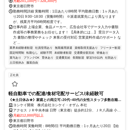
ります
月給201,100円～328,300円
東京都日野市
勤務時間詳細 実働時間：1日あたり8時間 平均勤務日数：1ヶ月あた
り20日 9:00~18:00（実働8時間） ※派遣就業先により異なります
が、残業月平均6時間程度です。
仕事内容 上場企業、食品メーカー、広告会社等でデータ入力や書類
作成等の事務業務をお任せします！ 【具体的には…】 受注データ入
力 書類の整理やチェック 来客の受付対応 営業資料作成のサポート な
ど ...
業界未経験者歓迎
社員登用あり
無期雇用派遣
資格取得支援あり
フリーター歓迎
固定時間制
転勤なし
経験不問
未経験者歓迎
交通費全額支給
研修あり
賞与あり
ブランクOK
育休あり
交通費支給
長期歓迎
駅近5分以内
社割あり
土日祝休み
服装自由
正社員
軽自動車での配達/食材宅配サービス/未経験可
《★土日休み★》家庭との両立可♪20代~40代の女性スタッフ多数在籍中
♪
ヨシケイ開発 株式会社ヨシケイ・オザム 本社
アクセス ＪＲ中央本線 日野（東京都）徒歩約12分、ＪＲ八高線 小宮
北口徒歩約24分、多摩都市モノレール線 甲州街道徒歩約30分
月給212,000円以上
東京都日野市
勤務時間 実働時間：8時間/日 平均勤務日数：1ヶ月あたり20日 【始