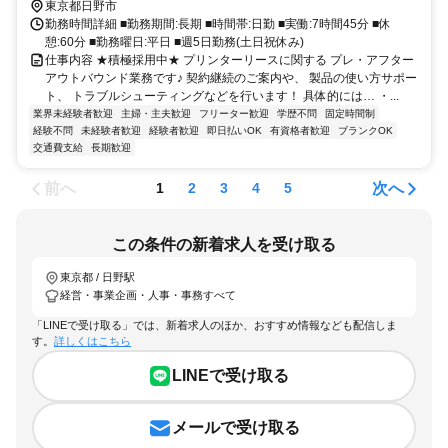
東京都日野市
勤務時間詳細 ■勤務期間:長期 ■時間帯:日勤 ■実働:7時間45分 ■休
憩:60分 ■勤務曜日:平日 ■週5日勤務(土日祝休み)
仕事内容 ★積極採用中★ プリンターリースに関する プレ・アフター
アウトバウンド業務です♪ 契約継続のご案内や、 製品の使い方サポー
ト、 トラブルシューティングなどを行います！ 具体的には… ・...
業界未経験者歓迎
主婦・主夫歓迎
フリーター歓迎
学歴不問
固定時間制
経験不問
未経験者歓迎
経験者歓迎
即日払いOK
有資格者歓迎
ブランクOK
交通費支給
長期歓迎
前へ
次へ
1
2
3
4
5
この条件の新着求人を受け取る
東京都 / 日野駅
経営・事業企画・人事・事務すべて
「LINEで受け取る」では、新着求人のほか、おすすめ情報なども配信しま
す。
詳しくはこちら
LINEで受け取る
メールで受け取る