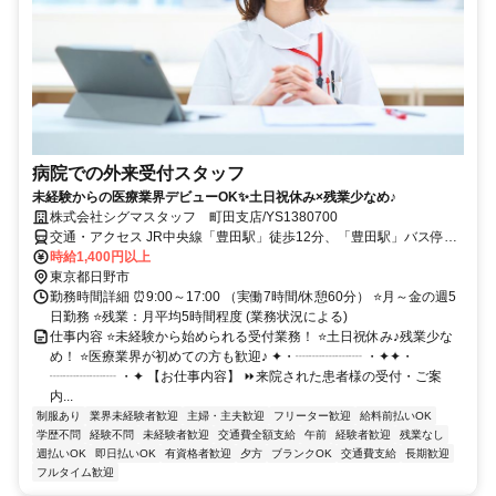
病院での外来受付スタッフ
未経験からの医療業界デビューOK✨土日祝休み×残業少なめ♪
株式会社シグマスタッフ 町田支店/YS1380700
交通・アクセス JR中央線「豊田駅」徒歩12分、「豊田駅」バス停→
「日野市立病院前」下車徒歩3分、「高幡不動駅」バス停→ 「日野市
時給1,400円以上
立病院前」下車徒歩3分
東京都日野市
勤務時間詳細 ⏰9:00～17:00 （実働7時間/休憩60分） ⭐月～金の週5
日勤務 ⭐残業：月平均5時間程度 (業務状況による)
仕事内容 ⭐未経験から始められる受付業務！ ⭐土日祝休み♪残業少な
め！ ⭐医療業界が初めての方も歓迎♪ ✦・┈┈┈┈┈ ・✦✦・
┈┈┈┈┈ ・✦ 【お仕事内容】 ⏩来院された患者様の受付・ご案
内...
制服あり
業界未経験者歓迎
主婦・主夫歓迎
フリーター歓迎
給料前払いOK
学歴不問
経験不問
未経験者歓迎
交通費全額支給
午前
経験者歓迎
残業なし
週払いOK
即日払いOK
有資格者歓迎
夕方
ブランクOK
交通費支給
長期歓迎
フルタイム歓迎