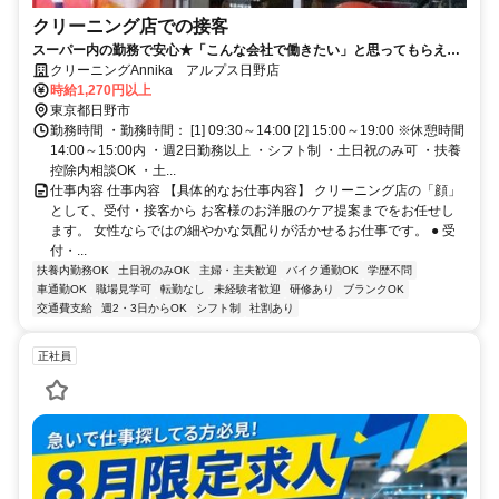
クリーニング店での接客
スーパー内の勤務で安心★「こんな会社で働きたい」と思ってもらえる
環境づくりを重視！幅広い年齢の方が活躍中◎
クリーニングAnnika アルプス日野店
時給1,270円以上
東京都日野市
勤務時間 ・勤務時間： [1] 09:30～14:00 [2] 15:00～19:00 ※休憩時間
14:00～15:00内 ・週2日勤務以上 ・シフト制 ・土日祝のみ可 ・扶養
控除内相談OK ・土...
仕事内容 仕事内容 【具体的なお仕事内容】 クリーニング店の「顔」
として、受付・接客から お客様のお洋服のケア提案までをお任せし
ます。 女性ならではの細やかな気配りが活かせるお仕事です。 ● 受
付・...
扶養内勤務OK
土日祝のみOK
主婦・主夫歓迎
バイク通勤OK
学歴不問
車通勤OK
職場見学可
転勤なし
未経験者歓迎
研修あり
ブランクOK
交通費支給
週2・3日からOK
シフト制
社割あり
正社員