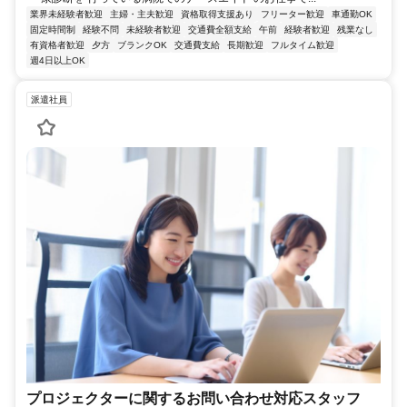
業界未経験者歓迎
主婦・主夫歓迎
資格取得支援あり
フリーター歓迎
車通勤OK
固定時間制
経験不問
未経験者歓迎
交通費全額支給
午前
経験者歓迎
残業なし
有資格者歓迎
夕方
ブランクOK
交通費支給
長期歓迎
フルタイム歓迎
週4日以上OK
派遣社員
プロジェクターに関するお問い合わせ対応スタッフ