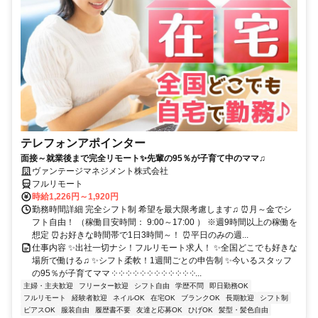
テレフォンアポインター
面接～就業後まで完全リモート✨先輩の95％が子育て中のママ♫
ヴァンテージマネジメント株式会社
フルリモート
時給1,226円～1,920円
勤務時間詳細 完全シフト制 希望を最大限考慮します♫ ⏰月～金でシ
フト自由！ （稼働目安時間： 9:00～17:00 ） ※週9時間以上の稼働を
想定 ⏰お好きな時間帯で1日3時間～！ ⏰平日のみの週...
仕事内容 ✨出社一切ナシ！フルリモート求人！ ✨全国どこでも好きな
場所で働ける♫ ✨シフト柔軟！1週間ごとの申告制 ✨今いるスタッフ
の95％が子育てママ ༶ ༶ ༶ ༶ ༶ ༶ ༶ ༶ ༶ ༶ ༶ ༶...
主婦・主夫歓迎
フリーター歓迎
シフト自由
学歴不問
即日勤務OK
フルリモート
経験者歓迎
ネイルOK
在宅OK
ブランクOK
長期歓迎
シフト制
ピアスOK
服装自由
履歴書不要
友達と応募OK
ひげOK
髪型・髪色自由