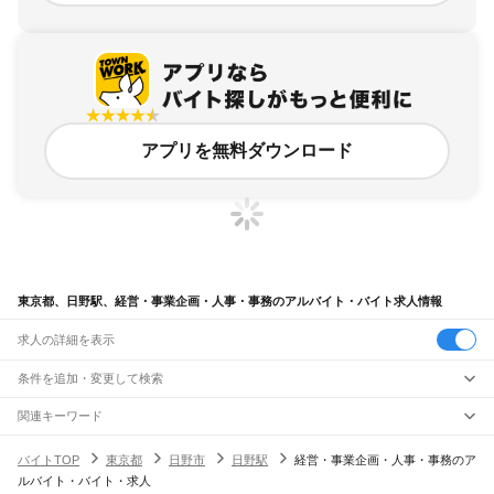
アプリを無料ダウンロード
東京都、日野駅、経営・事業企画・人事・事務のアルバイト・バイト求人情報
求人の詳細を表示
条件を追加・変更して検索
市区町村を追加・変更
関連キーワード
完全在宅ワーク 全国
シール貼り 在宅
現在地周辺
ガチャガチャ
犬カフェ
東京都
駅を追加・変更
バイトTOP
東京都
日野市
日野駅
経営・事業企画・人事・事務のア
東京都
すべて
ルバイト・バイト・求人
東京23区
すべて
職種を追加・変更