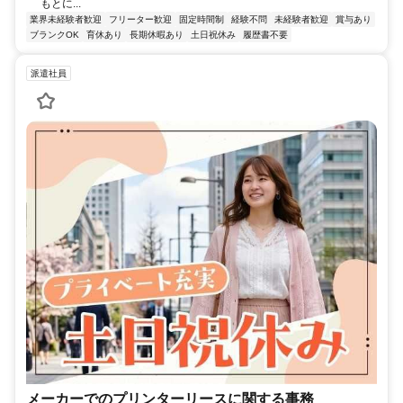
もとに...
業界未経験者歓迎
フリーター歓迎
固定時間制
経験不問
未経験者歓迎
賞与あり
ブランクOK
育休あり
長期休暇あり
土日祝休み
履歴書不要
派遣社員
メーカーでのプリンターリースに関する事務