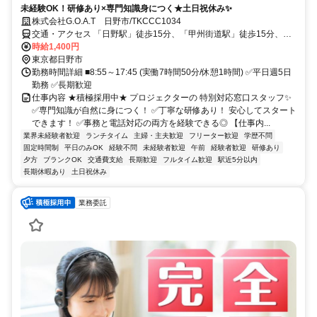
未経験OK！研修あり×専門知識身につく★土日祝休み✨
株式会社G.O.A.T 日野市/TKCCC1034
交通・アクセス 「日野駅」徒歩15分、「甲州街道駅」徒歩15分、
「高幡不動駅」徒歩30分
時給1,400円
東京都日野市
勤務時間詳細 ■8:55～17:45 (実働7時間50分/休憩1時間) ✅平日週5日
勤務 ✅長期歓迎
仕事内容 ★積極採用中★ プロジェクターの 特別対応窓口スタッフ✨
✅専門知識が自然に身につく！ ✅丁寧な研修あり！ 安心してスタート
できます！ ✅事務と電話対応の両方を経験できる◎ 【仕事内...
業界未経験者歓迎
ランチタイム
主婦・主夫歓迎
フリーター歓迎
学歴不問
固定時間制
平日のみOK
経験不問
未経験者歓迎
午前
経験者歓迎
研修あり
夕方
ブランクOK
交通費支給
長期歓迎
フルタイム歓迎
駅近5分以内
長期休暇あり
土日祝休み
業務委託