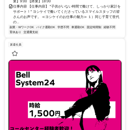
業】9:00 【終業】18:00
仕事内容 【仕事内容】 *子供がいない時間で働けて、しっかり家計を
サポート！* ヨシケイで働いてくださっているスマイルスタッフの皆
さんのお声です。 ≪ヨシケイのお仕事の魅力≫ １）同じ子育て世代
の...
副業・WワークOK
バイク通勤OK
学歴不問
車通勤OK
固定時間制
経験不問
育休あり
交通費支給
派遣社員