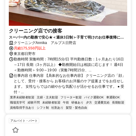
クリーニング店での接客
スーパー内の勤務で安心★＜週休3日制＞子育て明けのお仕事復帰にも
ピッタリ！家庭も仕事も大切にできます。安心して通いたくなる“親切な
クリーニングAnnika アルプス日野店
お店”で、腰を据えて働きませんか？
月給175,550円以上
東京都日野市
勤務時間 実働時間：7時間15分/日 平均勤務日数：1ヶ月あたり16日
～17日 長期（3ヶ月以上） ◆勤務開始日は相談に応じます！ 週4日
＜勤務時間＞ 9:00～19:00（実働7時間15分、...
仕事内容 仕事内容 【具体的なお仕事内容】 クリーニング店の「顔」
として、受付・接客から お客様のお洋服のケア提案までをお任せし
ます。 女性ならではの細やかな気配りが活かせるお仕事です。 ● 受
付・...
業界未経験者歓迎
主婦・主夫歓迎
フリーター歓迎
バイク通勤OK
車通勤OK
職場見学可
経験不問
未経験者歓迎
午前
研修あり
夕方
交通費支給
長期歓迎
資格取得手当あり
シフト制
社割あり
髪型・髪色自由
アルバイト・パート