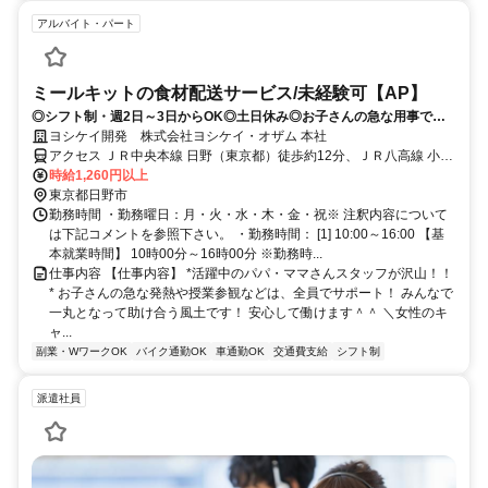
アルバイト・パート
ミールキットの食材配送サービス/未経験可【AP】
◎シフト制・週2日～3日からOK◎土日休み◎お子さんの急な用事での
お休みも快く対応します★
ヨシケイ開発 株式会社ヨシケイ・オザム 本社
アクセス ＪＲ中央本線 日野（東京都）徒歩約12分、ＪＲ八高線 小宮
北口徒歩約24分、多摩都市モノレール線 甲州街道徒歩約30分
時給1,260円以上
東京都日野市
勤務時間 ・勤務曜日：月・火・水・木・金・祝※ 注釈内容について
は下記コメントを参照下さい。 ・勤務時間： [1] 10:00～16:00 【基
本就業時間】 10時00分～16時00分 ※勤務時...
仕事内容 【仕事内容】 *活躍中のパパ・ママさんスタッフが沢山！！
* お子さんの急な発熱や授業参観などは、全員でサポート！ みんなで
一丸となって助け合う風土です！ 安心して働けます＾＾ ＼女性のキ
ャ...
副業・WワークOK
バイク通勤OK
車通勤OK
交通費支給
シフト制
派遣社員