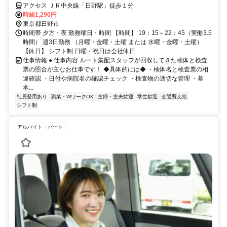
アクセス ＪＲ中央線「日野駅」徒歩１分
時給1,290円
東京都日野市
時間帯 夕方・夜 勤務曜日・時間 【時間】 19：15～22：45（実働3.5
時間） 週3日勤務 （月曜・金曜・土曜 または 水曜・金曜・土曜）
【休日】 シフト制 日曜・祝日は会社休日
仕事情報 ● 仕事内容 ルート集配スタッフが回収してきた検体と検査
票の照合が主なお仕事です！ ◆具体的には◆ ・検体名と検査票の相
違確認 ・日付や病院名の確認チェック ・検査物の適切な管理 ・基
本...
社員登用あり
副業・WワークOK
主婦・主夫歓迎
学生歓迎
交通費支給
シフト制
アルバイト・パート