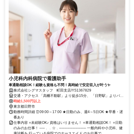
小児科内科病院で看護助手
車通勤相談OK！経験も資格も不問！高時給で安定収入が叶う✨
株式会社シグマスタッフ 町田支店/YS1367829
交通・アクセス 「高幡不動駅」より徒歩15分、 「日野駅」よりバス
12分
時給1,500円以上
東京都日野市
勤務時間詳細 ⏰09:00～17:00 ★日勤のみ、週4～5日OK ★早番・遅
番あり
仕事内容 ⭐未経験OK♪ 資格はいりません！ ⭐車通勤相談OK！ ⭐日勤
のみのお仕事！ ──﹒﹒☆﹒────────── 一般内科や小児科、健
康診断を 行っている病院でのナースエイド のお仕事で...