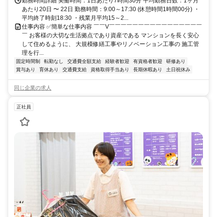
勤務時間詳細 実働時間：1日あたり7時間30分 平均勤務日数：1ヶ月
あたり20日 〜 22日 勤務時間：9:00～17:30 (休憩時間1時間00分) ・
平均終了時刻18:30 ・残業月平均15～2...
仕事内容 ✅簡単な仕事内容 ￣￣V￣￣￣￣￣￣￣￣￣￣￣￣￣￣￣￣
￣ お客様の大切な生活拠点であり資産である マンションを長く安心
して住めるように、 大規模修繕工事やリノベーション工事の 施工管
理を行...
固定時間制
転勤なし
交通費全額支給
経験者歓迎
有資格者歓迎
研修あり
賞与あり
育休あり
交通費支給
資格取得手当あり
長期休暇あり
土日祝休み
同じ企業の求人
正社員