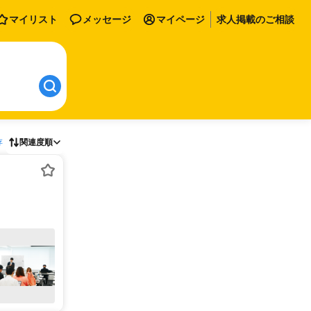
マイリスト
メッセージ
マイページ
求人掲載のご相談
存
関連度順