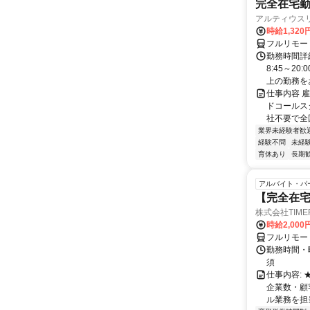
完全在宅勤
アルティウス
時給1,320
フルリモー
勤務時間詳
8:45～2
上の勤務をお
仕事内容 
ドコールス
社不要で全国
業界未経験者歓
経験不問
未経
育休あり
長期
アルバイト・パ
【完全在宅
株式会社TIME
時給2,000
フルリモー
勤務時間・
須
仕事内容:
企業数・顧
ル業務を担当い