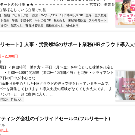
リモートのお仕事 ★★ ＝＝＝＝＝＝＝＝＝＝＝＝＝＝＝ 営業代行事業を
企業様をしている企業での営...
迎
短期（3ヵ月以内）
副業・WワークOK
1日4時間以内OK
主婦・主夫歓迎
フト自由
午後
学歴不問
平日のみOK
転勤なし
未経験者歓迎
フルリモート
イルOK
残業なし
有資格者歓迎
職種変更なし
研修あり
リモート】人事・労務領域のサポート業務(HRクラウド導入支
円～2,300円
ト
曜日: ＜稼働時間・働き方＞ 平日（月〜金）を中心とした稼働を想定し
 ・月80〜160時間程度（週20〜40時間相当）を目安 ・クライアント
日の日中が中心とな...
 SmartHRを中心としたHRクラウドの導入支援を行っているチームで、
バーを募集しております！導入支援の経験がなくても大丈夫です。 ま
メンバーと一緒に案件に入り、...
在宅OK
昇給あり
ケティング会社のインサイドセールス(フルリモート)
フル
0円以上