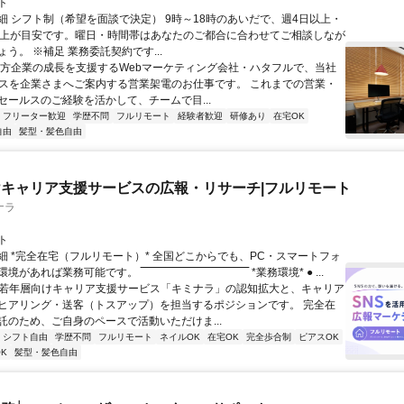
ト
細 シフト制（希望を面談で決定） 9時～18時のあいだで、週4日以上・
以上が目安です。曜日・時間帯はあなたのご都合に合わせてご相談しなが
う。 ※補足 業務委託契約です...
地方企業の成長を支援するWebマーケティング会社・ハタフルで、当社
ビスを企業さまへご案内する営業架電のお仕事です。 これまでの営業・
セールスのご経験を活かして、チームで目...
フリーター歓迎
学歴不問
フルリモート
経験者歓迎
研修あり
在宅OK
自由
髪型・髪色自由
キャリア支援サービスの広報・リサーチ|フルリモート
ナラ
ト
細 *完全在宅（フルリモート）* 全国どこからでも、PC・スマートフォ
れば業務可能です。 ‾‾‾‾‾‾‾‾‾‾‾‾‾‾‾‾‾‾‾‾‾‾‾‾‾‾‾‾‾‾ *業務環境* ● ...
✨若年層向けキャリア支援サービス「キミナラ」の認知拡大と、キャリア
ヒアリング・送客（トスアップ）を担当するポジションです。 完全在
託のため、ご自身のペースで活動いただけま...
シフト自由
学歴不問
フルリモート
ネイルOK
在宅OK
完全歩合制
ピアスOK
K
髪型・髪色自由