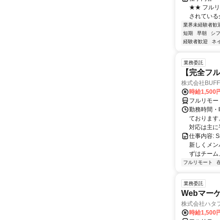
★★ フル
されている
業界未経験者歓
短期
早朝
シ
経験者歓迎
ネ
業務委託
【完全フル
株式会社BUFF
時給1,500
フルリモー
勤務時間・
ております。
対応は主に平
仕事内容:
新しくメン
ずはチーム
フルリモート
業務委託
Webマー
株式会社ハタ
時給1,50