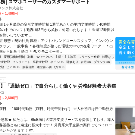
務│スマホユーザーのカスタマーサポート
リンク株式会社
円～1,400円
ト
細 1ヶ月単位の変形労働時間制 1週間あたりの平均労働時間：40時間
0:00の中でのシフト勤務 週3日から柔軟に対応いたします！ ※週12時間以
願いしています ...
雇用形態：契約社員 職種：アウトバウンドコールスタッフ、インバウン
タッフ、一般事務 ＊各種制度が整った環境の中での在宅ワーク！ ＊出
から応募可能◎ ＊PCやモニター等...
迎
変形労働時間制
副業・WワークOK
主婦・主夫歓迎
フリーター歓迎
転勤なし
験者歓迎
フルリモート
経験者歓迎
ネイルOK
研修あり
在宅OK
ブランクOK
歓迎
ピアスOK
服装自由
履歴書不要
ひげOK
ート
】「通勤ゼロ」で自分らしく働く✨ 労務経験者大募集
RS
円～2,600円
ト
曜日: ・160時間勤務（曜日、時間帯問わず） ※入社初月は日中勤務必
 ★急募★ 私たちは、BtoB向けの業務支援サービスを提供しており、導入
客基盤ともに急速に拡大中です！ 外資系大手企業の案件にてペイロー
ただきます！ ////...