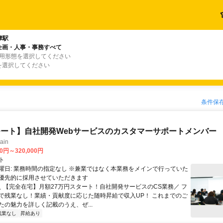
摩駅
企画・人事・事務すべて
雇用形態を選択してください
を選択してください
条件保
ート】自社開発Webサービスのカスタマーサポートメンバー
ain
00円～320,000円
ト
曜日: 業務時間の指定なし ※兼業ではなく本業務をメインで行っていた
優先的に採用させていただきます
 ＼ 【完全在宅】月額27万円スタート！自社開発サービスのCS業務／ フ
で残業なし！業績・貢献度に応じた随時昇給で収入UP！ これまでのご
たの魅力を詳しく記載のうえ、ぜ...
残業なし
昇給あり