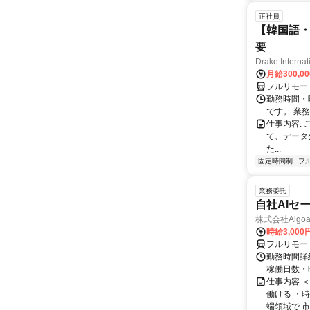
正社員
【韓国語・
要
Drake Internat
月給300,0
フルリモー
勤務時間・
です。 業務
仕事内容:
て、データ
た...
固定時間制
フ
業務委託
自社AIセ
株式会社Algoa
時給3,000
フルリモー
勤務時間詳細
稼働日数・
仕事内容 
働ける ・時
端領域で 市