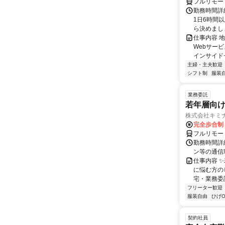
フルリモー
勤務時間詳
1日6時間
ら決めましょ
仕事内容 
Webサー
インサイド
主婦・主夫歓迎
シフト制
服装
業務委託
若年層向け
株式会社キミ
完全歩合制
フルリモー
勤務時間詳
ン等の通信環境があ
仕事内容 
に悩む方の
宅・業務委
フリーター歓迎
服装自由
ひげO
契約社員