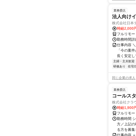
業務委託
法人向けイ
株式会社日本
時給2,000
フルリモー
勤務時間詳
仕事内容 
「今の案件
長く安定して
主婦・主夫歓迎
研修あり
在宅O
同じ企業の求人
業務委託
コールスタ
株式会社クラ
時給1,90
フルリモー
勤務時間 シ
方／上記の
る方を募集し
仕事内容 