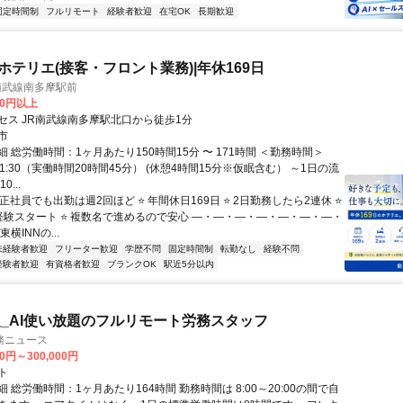
固定時間制
フルリモート
経験者歓迎
在宅OK
長期歓迎
のホテリエ(接客・フロント業務)|年休169日
南武線南多摩駅前
00円以上
セス JR南武線南多摩駅北口から徒歩1分
市
 総労働時間：1ヶ月あたり150時間15分 〜 171時間 ＜勤務時間＞
翌11:30（実働時間20時間45分） (休憩4時間15分※仮眠含む） ～1日の流
...
 正社員でも出勤は週2回ほど ⭐ 年間休日169日 ⭐ 2日勤務したら2連休 ⭐
経験スタート ⭐ 複数名で進めるので安心 ―・―・―・―・―・―・―・
横INNの...
未経験者歓迎
フリーター歓迎
学歴不問
固定時間制
転勤なし
経験不問
経験者歓迎
有資格者歓迎
ブランクOK
駅近5分以内
_AI使い放題のフルリモート労務スタッフ
務ニュース
00円～300,000円
ト
 総労働時間：1ヶ月あたり164時間 勤務時間は 8:00～20:00の間で自