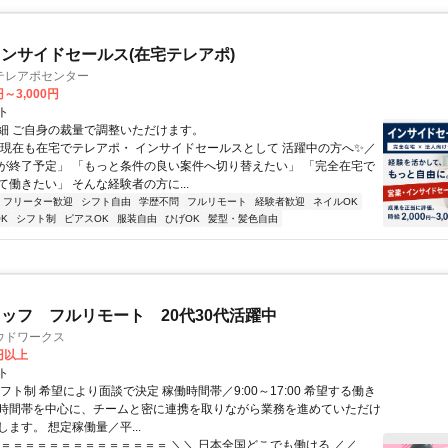
ンサイドセールス(在宅テレアポ)
テレアポセンター
円～3,000円
ト
細 ご自身の裁量で調整いただけます。
＼現在も在宅でテレアポ・ インサイドセールスとして 活躍中の方へ✨／
が終了予定」 「もっと条件の良い案件へ切り替えたい」 「完全在宅で
働きたい」 そんな経験者の方に...
フリーター歓迎
シフト自由
学歴不問
フルリモート
経験者歓迎
ネイルOK
K
シフト制
ピアスOK
服装自由
ひげOK
髪型・髪色自由
ッフ フルリモート 20代30代活躍中
ウドワークス
0円以上
ト
フト制 希望により面談で決定 稼働時間帯／9:00～17:00 希望する働き
時間帯を中心に、チームと密に連携を取りながら業務を進めていただけ
ます。 想定稼働量／平...
＝＝＝＝＝＝＝＝＝＝＝＝＝＝＝ ＼＼ 日本全国どこでも働ける ／／