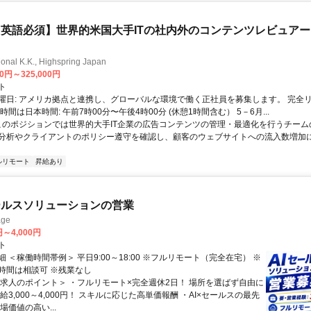
英語必須】世界的米国大手ITの社内外のコンテンツレビュア
ional K.K., Highspring Japan
00円～325,000円
ト
曜日: アメリカ拠点と連携し、グローバルな環境で働く正社員を募集します。 完全
時間は日本時間: 午前7時00分〜午後4時00分 (休憩1時間含む） 5－6月...
 このポジションでは世界的大手IT企業の広告コンテンツの管理・最適化を行うチー
分析やクライアントのポリシー遵守を確認し、顧客のウェブサイトへの流入数増加
ルリモート
昇給あり
ールスソリューションの営業
ge
円～4,000円
ト
 ＜稼働時間帯例＞ 平日9:00～18:00 ※フルリモート（完全在宅） ※
時間は相談可 ※残業なし
＜求人のポイント＞ ・フルリモート×完全週休2日！ 場所を選ばず自由に
給3,000～4,000円！ スキルに応じた高単価報酬 ・AI×セールスの最先
場価値の高い...