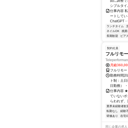
由に調整で
シブルタイムも
仕事内容 
ートしている
ChatGPT・G
ランチタイム
ネイルOK
残業
長期歓迎
ピアス
契約社員
フルリモー
Teleperform
月給360,0
フルリモー
勤務時間詳
ト制：土日
日勤務） ・
仕事内容 
ていないポ
らわれず、新
業界未経験者歓
転勤なし
経験
研修あり
在宅O
同じ企業の求人