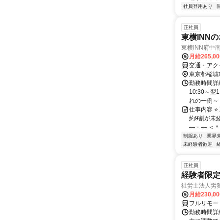
社員登用あり
正社員
東横INN
東横INN府中
月給265,0
交通・アク
東京都稲城
勤務時間詳細
10:30～
れの一例～ 10
仕事内容 ⭐
約9割が未
―・― ＜＊東
制服あり
業界
未経験者歓迎
正社員
経験者限定
社労士法人労
月給230,0
フルリモー
勤務時間詳細