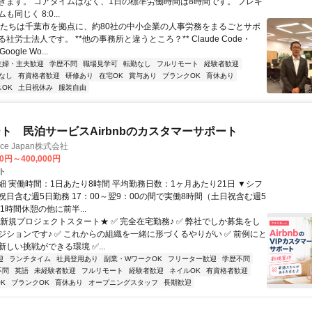
きます。 コアタイムはなく、1日の標準労働時間は8時間です。 フレキ
同じく 8:0...
私たちは千葉市を拠点に、約80社の中小企業の人事労務をまるごとサポ
社労士法人です。 **他の事務所と違うところ？** Claude Code・
oogle Wo...
主婦・主夫歓迎
学歴不問
職場見学可
転勤なし
フルリモート
経験者歓迎
なし
有資格者歓迎
研修あり
在宅OK
賞与あり
ブランクOK
育休あり
OK
土日祝休み
服装自由
ト 民泊サービスAirbnbのカスタマーサポート
ance Japan株式会社
00円～400,000円
ト
細 実働時間：1日あたり8時間 平均勤務日数：1ヶ月あたり21日 ▼シフ
祝日含む週5日勤務 17：00～翌9：00の間で実働8時間（土日祝含む週5
1時間休憩の他に前半...
★新規プロジェクトスタート★ ✅ 完全在宅勤務♪ ✅ 弊社でしか募集をし
ジションです♪ ✅ これからの組織を一緒に形づくるやりがい ✅ 前例にと
しい挑戦ができる環境 ✅...
迎
ランチタイム
社員登用あり
副業・WワークOK
フリーター歓迎
学歴不問
不問
英語
未経験者歓迎
フルリモート
経験者歓迎
ネイルOK
有資格者歓迎
K
ブランクOK
育休あり
オープニングスタッフ
長期歓迎