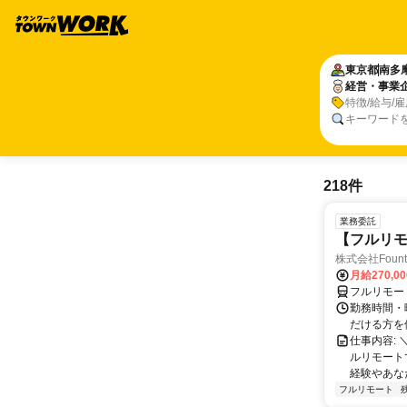
東京都
南多
経営・事業
特徴/給与/
キーワード
218件
業務委託
【フルリモ
株式会社Fount
月給270,0
フルリモー
勤務時間・
だける方を
仕事内容:
ルリモート
経験やあな
フルリモート