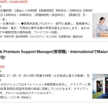
000円～10,000,000円
ト
労働時間：1週あたり40時間 【勤務時間】 9時00分～18時00分 10時00
0分 11時00分～20時00分 （実働8時間／休憩60分） 【勤務日】 月・
金...
＜＜仕事内容＞＞ ◆業務内容各プロダクト・部門と連携し、業務要件に
タ抽出・集計・可視化の要件定義や実装支援をお任せします。 あわせ
グや権限管理の運用改善、ワークフロー自動...
K
学歴不問
固定時間制
フルリモート
ネイルOK
交通費支給
服装自由
b Premium Support Manager(管理職)・InternationalでMa
宅!
00円
ト
日: 17：00～9：00 の間で実働 8 時間（土日祝含む週 5 日勤務） 完
制
 このポジションではオペレーション全般業務を担当し、クライアント満
足/従業員満足/収益性目標の達成に貢献していただきます。クライアン
内、グローバル社内のステークホルダー...
残業なし
シフト制
昇給あり