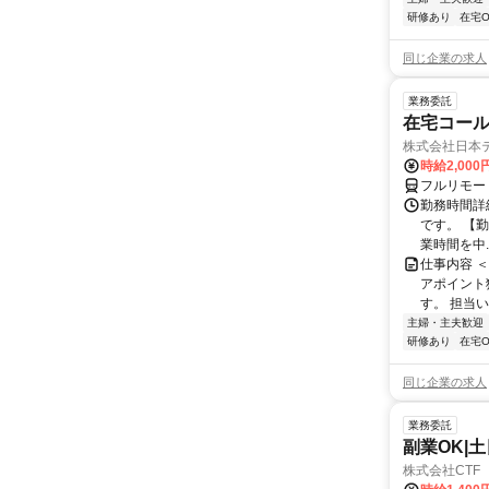
研修あり
在宅O
同じ企業の求人
業務委託
在宅コー
株式会社日本
時給2,000
フルリモー
勤務時間詳
です。 【勤務
業時間を中..
仕事内容 
アポイント
す。 担当い
主婦・主夫歓迎
研修あり
在宅O
同じ企業の求人
業務委託
副業OK|
株式会社CTF 