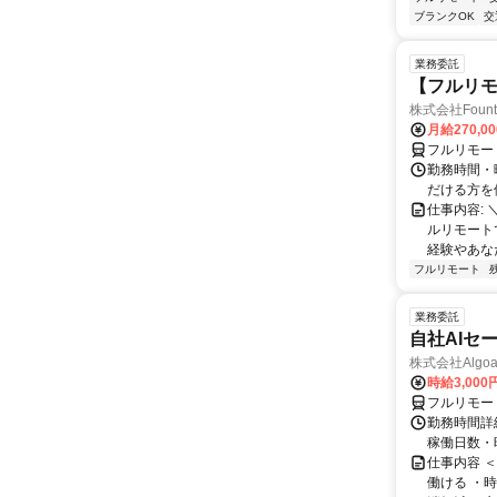
ブランクOK
交
業務委託
【フルリモ
株式会社Fount
月給270,0
フルリモー
勤務時間・
だける方を
仕事内容:
ルリモート
経験やあな
フルリモート
業務委託
自社AIセ
株式会社Algoa
時給3,000
フルリモー
勤務時間詳細
稼働日数・
仕事内容 
働ける ・時