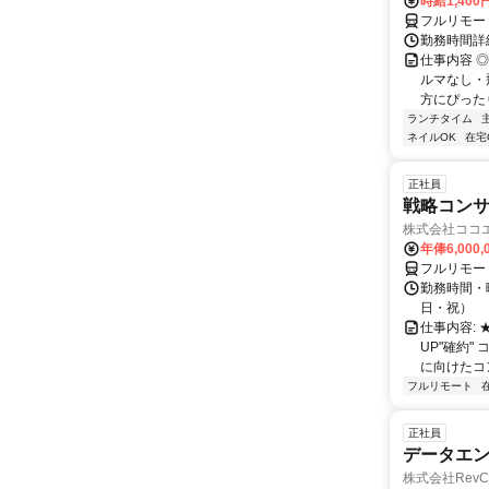
時給1,400
フルリモー
勤務時間詳
仕事内容 
ルマなし・
方にぴったり
ランチタイム
ネイルOK
在宅
正社員
戦略コン
株式会社ココ
年俸6,000,
フルリモー
勤務時間・曜
日・祝）
仕事内容:
UP"確約
に向けたコン
フルリモート
正社員
データエ
株式会社RevC