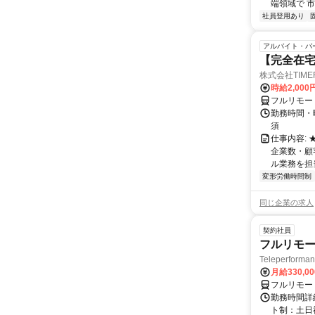
端領域で 市
社員登用あり
アルバイト・パ
【完全在
株式会社TIME
時給2,000
フルリモー
勤務時間・
須
仕事内容:
企業数・顧
ル業務を担当い
変形労働時間制
同じ企業の求人
契約社員
フルリモー
Teleperform
月給330,0
フルリモー
勤務時間詳
ト制：土日