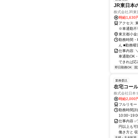
JR東日本の
株式会社JR東
時給1,630
アクセス: 東小金井駅より徒歩10分 自転車通勤OKです。 無料駐輪場があります。
※車通勤不
東京都小金
勤務時間・曜
ん ■勤務
仕事内容:
車通勤OK
できれば応募OK
即日勤務OK
固
業務委託
在宅コー
株式会社日本
時給2,000
フルリモー
勤務時間詳細
10:00~19:
仕事内容 
円以上も可
働き方と 収
主婦・主夫歓迎