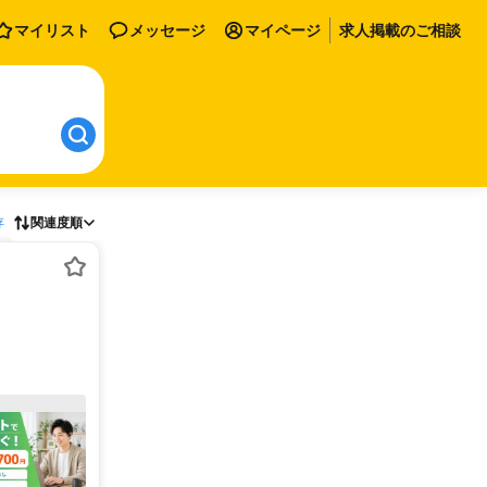
マイリスト
メッセージ
マイページ
求人掲載のご相談
存
関連度順