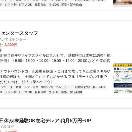
K
シフト制
ピアスOK
服装自由
ひげOK
髪型・髪色自由
ルセンタースタッフ
テレアポセンター
円～3,000円
ト
細 担当案件やライフスタイルに合わせて、 勤務時間は柔軟に調整可能
例】 ・9:00～18:00 ・10:00～19:00 ・12:00～20:00 など 企業の営
.
＜アウトバウンドコール経験者歓迎＞ これまで培ってきた架電スキルや
獲得の経験を、 全国どこからでも活かせる フルリモートのお仕事で
ただくのは、 法人企業へのアウト...
フリーター歓迎
シフト自由
学歴不問
フルリモート
経験者歓迎
ネイルOK
K
シフト制
ピアスOK
服装自由
ひげOK
髪型・髪色自由
土日休み|未経験OK在宅テレアポ|月5万円~UP
GROUP