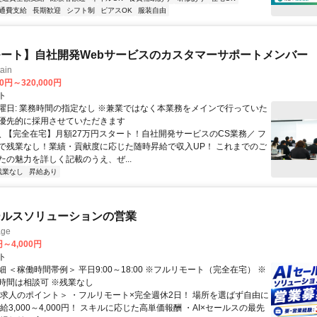
通費支給
長期歓迎
シフト制
ピアスOK
服装自由
ート】自社開発Webサービスのカスタマーサポートメンバー
ain
00円～320,000円
ト
曜日: 業務時間の指定なし ※兼業ではなく本業務をメインで行っていた
優先的に採用させていただきます
 ＼ 【完全在宅】月額27万円スタート！自社開発サービスのCS業務／ フ
で残業なし！業績・貢献度に応じた随時昇給で収入UP！ これまでのご
たの魅力を詳しく記載のうえ、ぜ...
残業なし
昇給あり
ールスソリューションの営業
ge
円～4,000円
ト
 ＜稼働時間帯例＞ 平日9:00～18:00 ※フルリモート（完全在宅） ※
時間は相談可 ※残業なし
＜求人のポイント＞ ・フルリモート×完全週休2日！ 場所を選ばず自由に
給3,000～4,000円！ スキルに応じた高単価報酬 ・AI×セールスの最先