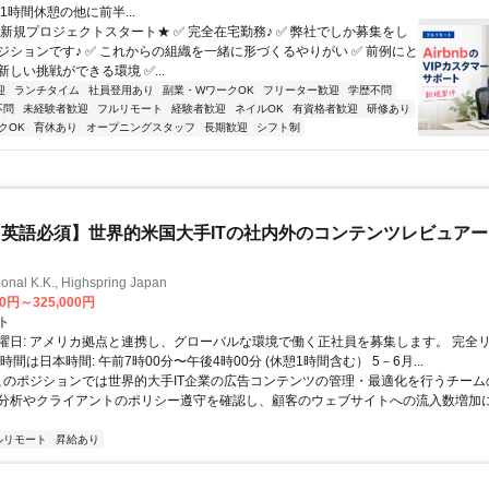
1時間休憩の他に前半...
★新規プロジェクトスタート★ ✅ 完全在宅勤務♪ ✅ 弊社でしか募集をし
ジションです♪ ✅ これからの組織を一緒に形づくるやりがい ✅ 前例にと
しい挑戦ができる環境 ✅...
迎
ランチタイム
社員登用あり
副業・WワークOK
フリーター歓迎
学歴不問
不問
未経験者歓迎
フルリモート
経験者歓迎
ネイルOK
有資格者歓迎
研修あり
クOK
育休あり
オープニングスタッフ
長期歓迎
シフト制
英語必須】世界的米国大手ITの社内外のコンテンツレビュア
ional K.K., Highspring Japan
00円～325,000円
ト
曜日: アメリカ拠点と連携し、グローバルな環境で働く正社員を募集します。 完全
時間は日本時間: 午前7時00分〜午後4時00分 (休憩1時間含む） 5－6月...
 このポジションでは世界的大手IT企業の広告コンテンツの管理・最適化を行うチー
分析やクライアントのポリシー遵守を確認し、顧客のウェブサイトへの流入数増加
ルリモート
昇給あり