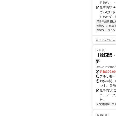
日勤務） ・
仕事内容 
ていないポ
らわれず、新
業界未経験者歓
転勤なし
経験
在宅OK
ブラン
同じ企業の求人
正社員
【韓国語・
要
Drake Internat
月給300,0
フルリモー
勤務時間・
です。 業務
仕事内容:
て、データ
た...
固定時間制
フ
派遣社員