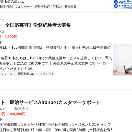
場価値の高い...
固定時間制
フルリモート
経験者歓迎
在宅OK
長期歓迎
ート
宅・全国応募可】労務経験者大募集
RS
円～2,600円
ト
曜日: ・160時間勤務（曜日、時間帯問わず） ※入社初月は日中勤務必
 ★急募★ 私たちは、BtoB向けの業務支援サービスを提供しており、導入
客基盤ともに急速に拡大中です！ 外資系大手企業の案件にてペイロー
ただきます！ ////...
シフト自由
即日勤務OK
フルリモート
ト 民泊サービスAirbnbのカスタマーサポート
ance Japan株式会社
00円～360,000円
ト
細 実働時間：1日あたり8時間 平均勤務日数：1ヶ月あたり21日 ▼シフ
祝日含む週5日勤務 17：00～翌9：00の間で実働8時間（土日祝含む週5