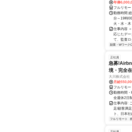
年俸6,000,
フルリモー
勤務時間 総
分～19時0
火・水・木・
仕事内容 
応じたデー
て、監査ロ
副業・WワークO
正社員
急募!Airbn
境・完全在
大川株式会社
月給550,0
フルリモー
勤務時間・曜
全週休2日
仕事内容:
足/顧客満
ト、日本社
フルリモート
正社員