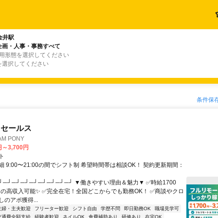
金井駅
企画・人事・事務すべて
雇用形態を選択してください
を選択してください
条件保
ドセールス
M PONY
円～3,700円
ト
 9:00〜21:00の間でシフト制 希望時間帯は相談OK！ 契約更新期間：
┘─┘─┘─┘─┘─┘─┘─┘─┘ ▼働きやすい理由＆魅力▼ ✅時給1700
0円の高収入可能✨ ✅完全在宅！全国どこからでも勤務OK！ ✅商談やクロ
のアポ獲得...
主婦・主夫歓迎
フリーター歓迎
シフト自由
学歴不問
即日勤務OK
職場見学可
交通費全額支給
経験者歓迎
ネイルOK
食費補助あり
研修あり
在宅OK