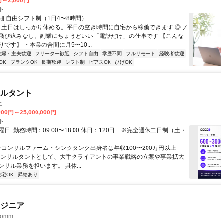
円～2,000円
ト
細 自由シフト制（1日4〜8時間）
◎ 土日はしっかり休める。平日の空き時間に自宅から稼働できます ◎ ノ
飛び込みなし。副業にちょうどいい「電話だけ」の仕事です 【こんな
です】 ・本業の合間に月5〜10...
主婦・主夫歓迎
フリーター歓迎
シフト自由
学歴不問
フルリモート
経験者歓迎
OK
ブランクOK
長期歓迎
シフト制
ピアスOK
ひげOK
サルタント
エ
000円～25,000,000円
ト
日: 勤務時間：09:00〜18:00 休日：120日 ※完全週休二日制（土・
 ★コンサルファーム・シンクタンク出身者は年収100〜200万円以上
" コンサルタントとして、大手クライアントの事業戦略の立案や事業拡大
サル業務を担います。 具体...
在宅OK
昇給あり
ンジニア
omm