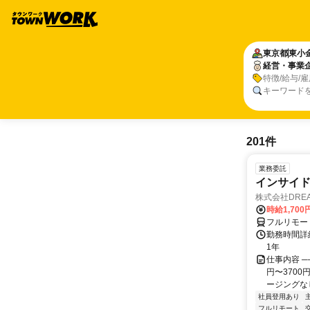
東京都
東小
経営・事業
特徴/給与/
キーワード
201件
業務委託
インサイ
株式会社DREA
時給1,700
フルリモー
勤務時間詳細
1年
仕事内容 ─
円〜370
ージングなし
社員登用あり
フルリモート