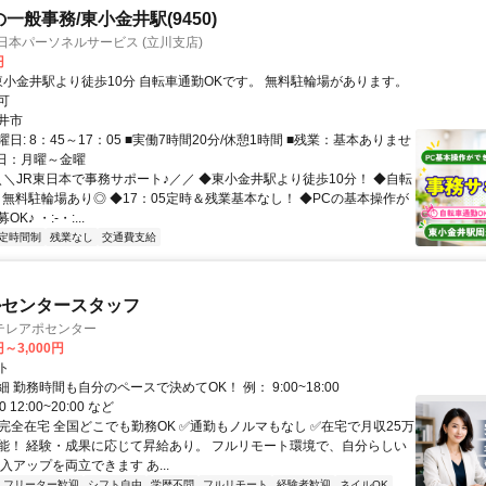
一般事務/東小金井駅(9450)
日本パーソネルサービス (立川支店)
円
可
井市
日: 8：45～17：05 ■実働7時間20分/休憩1時間 ■残業：基本ありませ
曜日：月曜～金曜
 ＼＼JR東日本で事務サポート♪／／ ◆東小金井駅より徒歩10分！ ◆自転
・無料駐輪場あり◎ ◆17：05定時＆残業基本なし！ ◆PCの基本操作が
♪ ・:-・:...
定時間制
残業なし
交通費支給
ルセンタースタッフ
テレアポセンター
円～3,000円
ト
 勤務時間も自分のペースで決めてOK！ 例： 9:00~18:00
00 12:00~20:00 など
✅完全在宅 全国どこでも勤務OK ✅通勤もノルマもなし ✅在宅で月収25万
能！ 経験・成果に応じて昇給あり。 フルリモート環境で、自分らしい
入アップを両立できます あ...
フリーター歓迎
シフト自由
学歴不問
フルリモート
経験者歓迎
ネイルOK