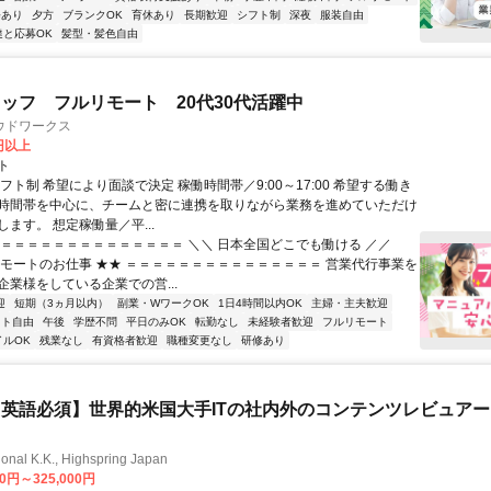
修あり
夕方
ブランクOK
育休あり
長期歓迎
シフト制
深夜
服装自由
達と応募OK
髪型・髪色自由
ッフ フルリモート 20代30代活躍中
ウドワークス
0円以上
ト
フト制 希望により面談で決定 稼働時間帯／9:00～17:00 希望する働き
時間帯を中心に、チームと密に連携を取りながら業務を進めていただけ
ます。 想定稼働量／平...
＝＝＝＝＝＝＝＝＝＝＝＝＝＝＝ ＼＼ 日本全国どこでも働ける ／／
リモートのお仕事 ★★ ＝＝＝＝＝＝＝＝＝＝＝＝＝＝＝ 営業代行事業を
企業様をしている企業での営...
迎
短期（3ヵ月以内）
副業・WワークOK
1日4時間以内OK
主婦・主夫歓迎
フト自由
午後
学歴不問
平日のみOK
転勤なし
未経験者歓迎
フルリモート
イルOK
残業なし
有資格者歓迎
職種変更なし
研修あり
英語必須】世界的米国大手ITの社内外のコンテンツレビュア
ional K.K., Highspring Japan
00円～325,000円