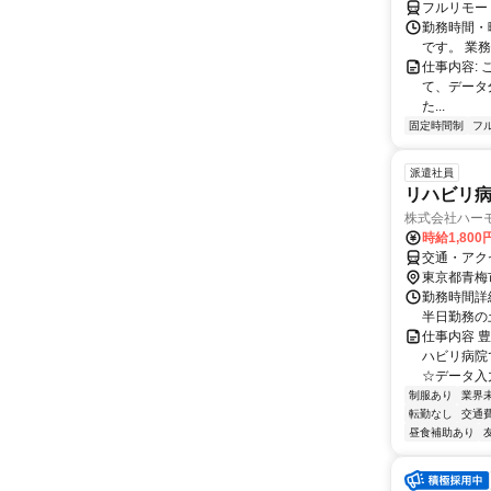
フルリモー
勤務時間・
です。 業務
仕事内容:
て、データ
た...
固定時間制
フ
派遣社員
リハビリ
株式会社ハー
時給1,800
交通・アク
東京都青梅
勤務時間詳細
半日勤務の
仕事内容 
ハビリ病院
☆データ入力
制服あり
業界
転勤なし
交通
昼食補助あり