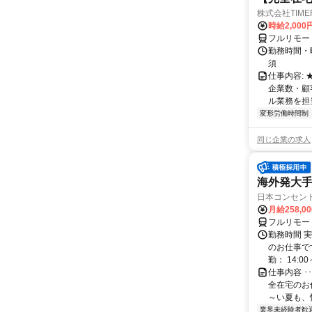
株式会社TIME
時給2,000
フルリモー
勤務時間・
須
仕事内容:
企業数・顧
ル業務を担当い
変形労働時間制
同じ企業の求人
海外発大
日本コンセン
月給258,0
フルリモー
勤務時間 実
のお仕事です
勤： 14:00～
仕事内容 
全在宅のお
～い夏も、
業界未経験者歓