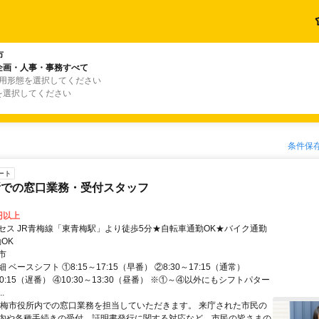
市
企画・人事・事務すべて
雇用形態を選択してください
を選択してください
条件保
ート
所での窓口業務・受付スタッフ
7円以上
セス JR青梅線「東青梅駅」より徒歩5分★自転車通勤OK★バイク通勤
OK
市
 ベースシフト ①8:15～17:15（早番） ②8:30～17:15（通常）
～20:15（遅番） ④10:30～13:30（昼番） ※①～④以外にもシフトパター
.
青梅市役所内での窓口業務を担当していただきます。 来庁された市民の
内や各種手続きの受付、証明書発行に関する対応など、市民の皆さまの