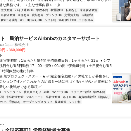
な業務です。 ＜主な仕事内容＞ ・来...
・主夫歓迎
バイク通勤OK
学歴不問
車通勤OK
転勤なし
未経験者歓迎
経験者歓迎
研修あり
賞与あり
ブランクOK
交通費支給
長期歓迎
駅近5分以内
週2・3日からOK
シフト制
週4日以上OK
土日祝休み
ト 民泊サービスAirbnbのカスタマーサポート
ance Japan株式会社
00円～360,000円
ト
細 実働時間：1日あたり8時間 平均勤務日数：1ヶ月あたり21日 ▼シフ
祝日含む週5日勤務 17：00～翌9：00の間で実働8時間（土日祝含む週5
1時間休憩の他に前半...
★新規プロジェクトスタート★ ✅ 完全在宅勤務♪ ✅ 弊社でしか募集をし
ジションです♪ ✅ これからの組織を一緒に形づくるやりがい ✅ 前例にと
しい挑戦ができる環境 ✅...
迎
ランチタイム
社員登用あり
副業・WワークOK
フリーター歓迎
学歴不問
不問
未経験者歓迎
フルリモート
経験者歓迎
ネイルOK
有資格者歓迎
研修あり
クOK
育休あり
オープニングスタッフ
長期歓迎
シフト制
ート
宅・全国応募可】労務経験者大募集