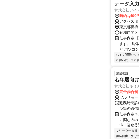
データ入力/K
株式会社アイ
時給1,40
アクセス 
東京都青梅
勤務時間 8：
仕事内容 
ます。 具
ど パソコ
バイク通勤OK
経験不問
未経
業務委託
若年層向け
株式会社キミ
完全歩合制
フルリモー
勤務時間詳
ン等の通信環境があ
仕事内容 
に悩む方の
宅・業務委
フリーター歓迎
服装自由
ひげO