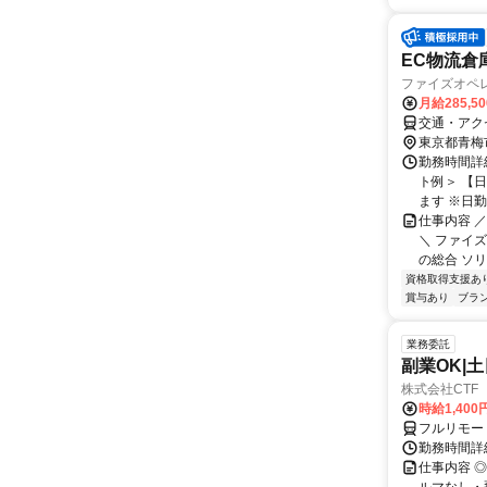
EC物流倉
ファイズオペ
月給285,5
交通・アク
東京都青梅
勤務時間詳
ト例＞ 【日
ます ※日勤/.
仕事内容 
＼ ファイ
の総合 ソリ
資格取得支援あ
賞与あり
ブラ
業務委託
副業OK|
株式会社CTF 
時給1,400
フルリモー
勤務時間詳
仕事内容 