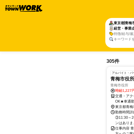
東京都
青梅
経営・事業
特徴/給与/
キーワード
305件
アルバイト・パ
青梅市役
青梅市役所
時給1,22
交通・アク
OK★車通勤
東京都青梅
勤務時間詳細
③11:30
ンはありま..
仕事内容 
方へのご案