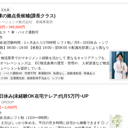
正社員
庫の拠点長候補(課長クラス)
レーションズ株式会社 青梅事業所
00円～390,500円
セス ＊ 車・バイク通勤可
市
細 総労働時間：1ヶ月あたり176時間 シフト制／月8～10日休み ＜シフ
勤】08:00～19:00 【夜勤】19:00～翌08:00 ※配属先部署により異なり
..
／ 物流業界でのマネジメント経験を活かして 更なるキャリアアップを。
ズオペレーションズは、 EC物流倉庫の運営・管理や、 人材派遣など物流
ューションを提供している ...
り
バイク通勤OK
学歴不問
車通勤OK
転勤なし
経験者歓迎
研修あり
ンクOK
交通費支給
資格取得手当あり
シフト制
土日休み|未経験OK在宅テレアポ|月5万円~UP
GROUP
円～2,000円
ト
細 自由シフト制（1日4〜8時間）
◎ 土日はしっかり休める。平日の空き時間に自宅から稼働できます ◎ ノ