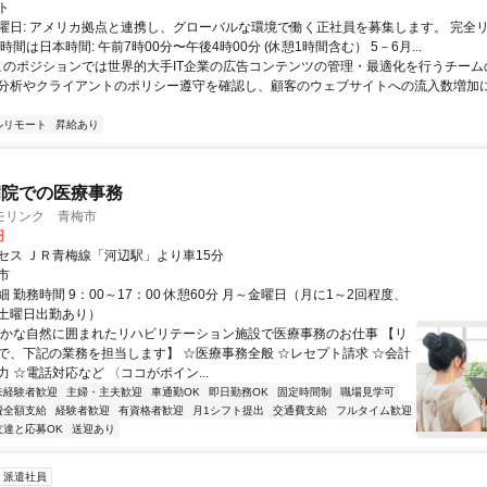
ト
曜日: アメリカ拠点と連携し、グローバルな環境で働く正社員を募集します。 完全
時間は日本時間: 午前7時00分〜午後4時00分 (休憩1時間含む） 5－6月...
 このポジションでは世界的大手IT企業の広告コンテンツの管理・最適化を行うチー
分析やクライアントのポリシー遵守を確認し、顧客のウェブサイトへの流入数増加
ルリモート
昇給あり
病院での医療事務
モリンク 青梅市
円
セス ＪＲ青梅線「河辺駅」より車15分
市
 勤務時間 9：00～17：00 休憩60分 月～金曜日（月に1～2回程度、
土曜日出勤あり）
豊かな自然に囲まれたリハビリテーション施設で医療事務のお仕事 【リ
で、下記の業務を担当します】 ☆医療事務全般 ☆レセプト請求 ☆会計
 ☆電話対応など 〈ココがポイン...
未経験者歓迎
主婦・主夫歓迎
車通勤OK
即日勤務OK
固定時間制
職場見学可
費全額支給
経験者歓迎
有資格者歓迎
月1シフト提出
交通費支給
フルタイム歓迎
友達と応募OK
送迎あり
派遣社員