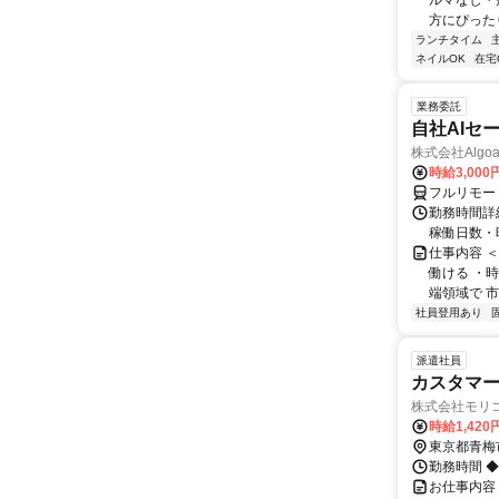
ルマなし・
方にぴったり
ランチタイム
ネイルOK
在宅
業務委託
自社AIセ
株式会社Algoa
時給3,000
フルリモー
勤務時間詳細
稼働日数・
仕事内容 
働ける ・時
端領域で 市
社員登用あり
派遣社員
カスタマ
株式会社モリ
時給1,42
東京都青梅
勤務時間 ◆9
お仕事内容