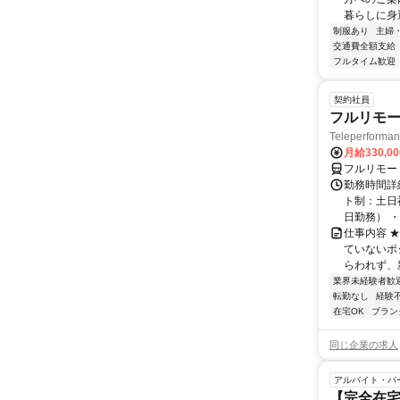
暮らしに身近
制服あり
主婦
交通費全額支給
フルタイム歓迎
契約社員
フルリモー
Teleperform
月給330,0
フルリモー
勤務時間詳
ト制：土日
日勤務） ・
仕事内容 
ていないポ
らわれず、新
業界未経験者歓
転勤なし
経験
在宅OK
ブラン
同じ企業の求人
アルバイト・パ
【完全在