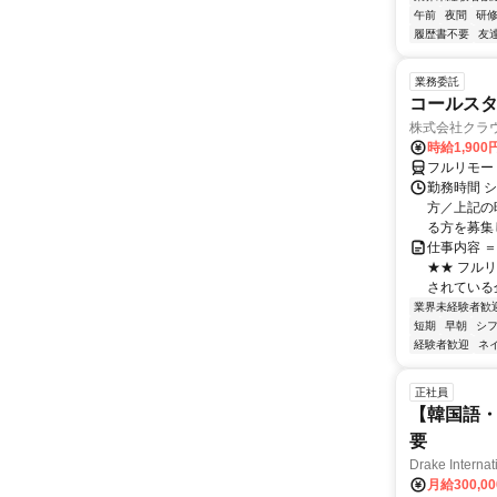
午前
夜間
研
履歴書不要
友
業務委託
コールスタ
株式会社クラ
時給1,90
フルリモー
勤務時間 シ
方／上記の
る方を募集し
仕事内容 
★★ フル
されている
業界未経験者歓
短期
早朝
シ
経験者歓迎
ネ
正社員
【韓国語・
要
Drake Internat
月給300,0