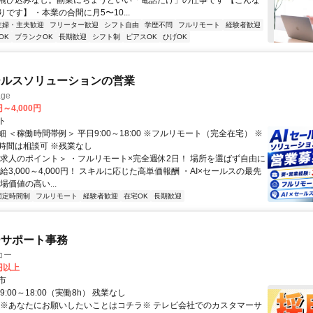
飛び込みなし。副業にちょうどいい「電話だけ」の仕事です 【こんな
です】 ・本業の合間に月5〜10...
主婦・主夫歓迎
フリーター歓迎
シフト自由
学歴不問
フルリモート
経験者歓迎
OK
ブランクOK
長期歓迎
シフト制
ピアスOK
ひげOK
ールスソリューションの営業
ge
円～4,000円
ト
 ＜稼働時間帯例＞ 平日9:00～18:00 ※フルリモート（完全在宅） ※
時間は相談可 ※残業なし
＜求人のポイント＞ ・フルリモート×完全週休2日！ 場所を選ばず自由に
給3,000～4,000円！ スキルに応じた高単価報酬 ・AI×セールスの最先
場価値の高い...
固定時間制
フルリモート
経験者歓迎
在宅OK
長期歓迎
ーサポート事務
コー
0円以上
市
:00～18:00（実働8h） 残業なし
 ※あなたにお願いしたいことはコチラ※ テレビ会社でのカスタマーサ