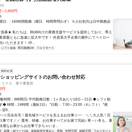
RS
円～2,600円
ト
曜日: ・160時間勤務（曜日、時間帯問わず） ※入社初月は日中勤務必
 ★急募★ 私たちは、BtoB向けの業務支援サービスを提供しており、導入
客基盤ともに急速に拡大中です！ 外資系大手企業の案件にてペイロー
ただきます！ ////...
シフト自由
即日勤務OK
フルリモート
契約社員
手ショッピングサイトのお問い合わせ対応
トリクス 第十事業所
00円
ト
働時間：8時間/日 平均勤務日数：1ヶ月あたり18日～21日 ◆シフト制
◆ 時間：24時間（週休2日） *日勤： 7:00～23:00（4シフト） *夜
翌8...
･･━☆完全在宅！最先端サービスを支えるお仕事☆━･･ ＼＼大人気！完
仕事です／／ 選考、研修、お仕事すべてがお家で完結♪ 寒～い冬も、暑
快適なお家からお仕事できちゃいま...
迎
副業・WワークOK
資格取得支援あり
早朝
学歴不問
経験不問
フルリモート