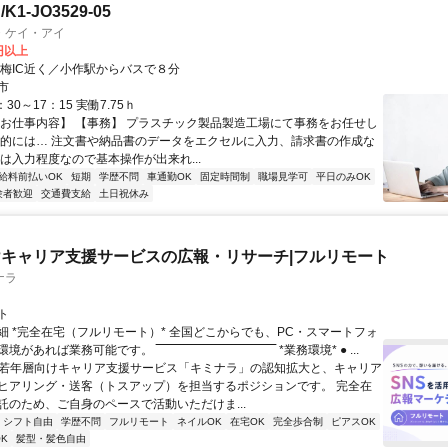
1-JO3529-05
・ケイ・アイ
0円以上
青梅IC近く／小作駅からバスで８分
市
30～17：15 実働7.75ｈ
【お仕事内容】 【事務】 プラスチック製品製造工場にて事務をお任せし
体的には… 注文書や納品書のデータをエクセルに入力、請求書の作成な
ンは入力程度なので基本操作が出来れ...
給料前払いOK
短期
学歴不問
車通勤OK
固定時間制
職場見学可
平日のみOK
験者歓迎
交通費支給
土日祝休み
キャリア支援サービスの広報・リサーチ|フルリモート
ナラ
ト
細 *完全在宅（フルリモート）* 全国どこからでも、PC・スマートフォ
れば業務可能です。 ‾‾‾‾‾‾‾‾‾‾‾‾‾‾‾‾‾‾‾‾‾‾‾‾‾‾‾‾‾‾ *業務環境* ● ...
✨若年層向けキャリア支援サービス「キミナラ」の認知拡大と、キャリア
ヒアリング・送客（トスアップ）を担当するポジションです。 完全在
託のため、ご自身のペースで活動いただけま...
シフト自由
学歴不問
フルリモート
ネイルOK
在宅OK
完全歩合制
ピアスOK
K
髪型・髪色自由