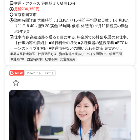
交通・アクセス 谷保駅より徒歩16分
月給236,350円
東京都国立市
勤務時間詳細 実働時間：1日あたり16時間 平均勤務日数：1ヶ月あた
り11日 8:40～翌9:20(実働16時間､仮眠､休憩有) ✅月11回程度の勤務
✅1年更新
仕事内容 高速道路を通ると目にする､料金所での料金 収受のお仕事｡
【仕事内容の詳細】 ■通行料金の収受 ■各種機器の監視業務 ■ETCレ
ーンのトラブル対応 ■交通情報などの問い合わせ対応 充実のサ...
業界未経験者歓迎
社員登用あり
資格取得支援あり
バイク通勤OK
学歴不問
車通勤OK
固定時間制
経験不問
交通費支給
アルバイト・パート