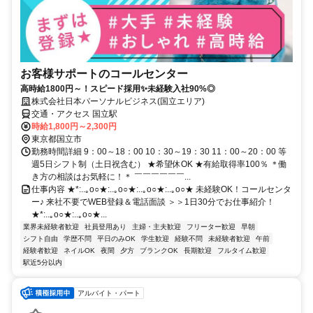
お客様サポートのコールセンター
高時給1800円～！スピード採用✨未経験入社90%◎
株式会社日本パーソナルビジネス(国立エリア)
交通・アクセス 国立駅
時給1,800円～2,300円
東京都国立市
勤務時間詳細 9：00～18：00 10：30～19：30 11：00～20：00 等
週5日シフト制（土日祝含む） ★希望休OK ★有給取得率100％ ＊働
き方の相談はお気軽に！＊ ￣￣￣￣￣￣...
仕事内容 ★*:..｡o○★:..｡o○★:..｡o○★:..｡o○★ 未経験OK！コールセンタ
ー♪ 来社不要でWEB登録＆電話面談 ＞＞1日30分でお仕事紹介！
★*:..｡o○★:..｡o○★...
業界未経験者歓迎
社員登用あり
主婦・主夫歓迎
フリーター歓迎
早朝
シフト自由
学歴不問
平日のみOK
学生歓迎
経験不問
未経験者歓迎
午前
経験者歓迎
ネイルOK
夜間
夕方
ブランクOK
長期歓迎
フルタイム歓迎
駅近5分以内
アルバイト・パート