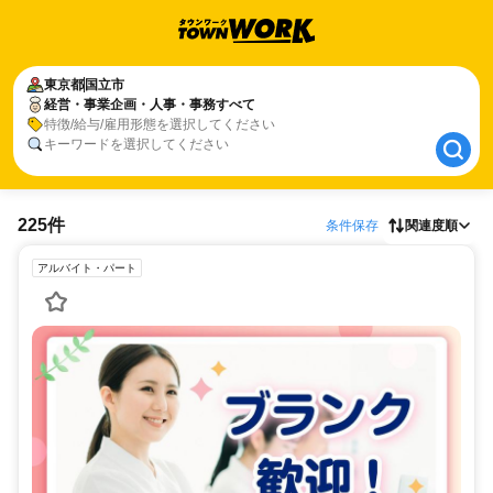
東京都
東京都
国立市
国立市
経営・事業企画・人事・事務すべて
経営・事業企画・人事・事務すべて
特徴/給与/雇用形態を選択してください
キーワードを選択してください
225件
条件保存
関連度順
アルバイト・パート