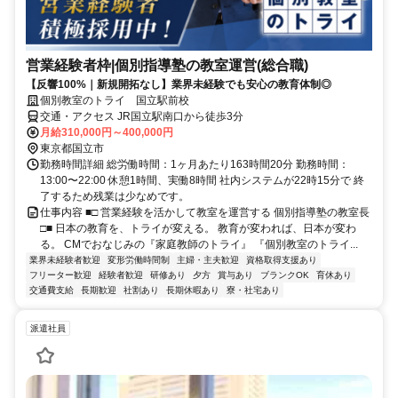
営業経験者枠|個別指導塾の教室運営(総合職)
【反響100%｜新規開拓なし】業界未経験でも安心の教育体制◎
個別教室のトライ 国立駅前校
交通・アクセス JR国立駅南口から徒歩3分
月給310,000円～400,000円
東京都国立市
勤務時間詳細 総労働時間：1ヶ月あたり163時間20分 勤務時間：
13:00〜22:00 休憩1時間、実働8時間 社内システムが22時15分で 終
了するため残業は少なめです。
仕事内容 ■□ 営業経験を活かして教室を運営する 個別指導塾の教室長
□■ 日本の教育を、トライが変える。 教育が変われば、日本が変わ
る。 CMでおなじみの『家庭教師のトライ』 『個別教室のトライ...
業界未経験者歓迎
変形労働時間制
主婦・主夫歓迎
資格取得支援あり
フリーター歓迎
経験者歓迎
研修あり
夕方
賞与あり
ブランクOK
育休あり
交通費支給
長期歓迎
社割あり
長期休暇あり
寮・社宅あり
派遣社員