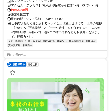
パシャリと写真撮影＋コツコツ簡単データ入力♪/Hsa0ﾔﾎ0-TY
株式会社スタッフ・アクティオ
アクセス 【アクセス】 南武線 谷保駅から徒歩19分 バスで7〜8分
時給2,200円
（停留所：多摩青果市場前から徒歩8分程） 自転車で6分 ※自転車OK
東京都国立市
勤務時間・シフト詳細 9：00〜17：00
仕事内容 新しく建設されるキレイな工場施工現場にて、 工事の進捗
を記録する「写真撮影」と「データ管理」をお任せします！ あなた
の撮影経験（業界不問・趣味での建築撮影なども相談可）を活かし
て、即戦力とし...
長期
車通勤OK
固定時間制
経験者歓迎
残業なし
社会保険完備
制服貸与
交通費支給
服装自由
同じ企業の求人
派遣社員