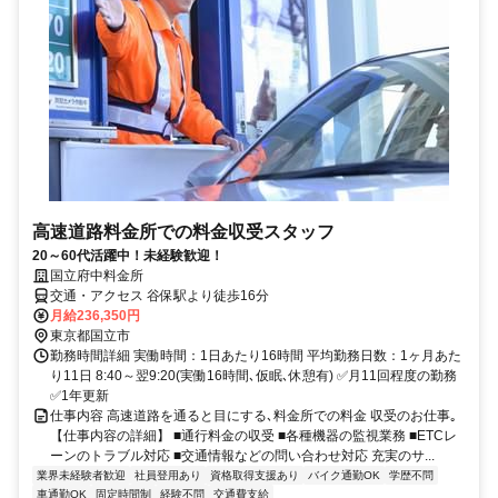
高速道路料金所での料金収受スタッフ
20～60代活躍中！未経験歓迎！
国立府中料金所
交通・アクセス 谷保駅より徒歩16分
月給236,350円
東京都国立市
勤務時間詳細 実働時間：1日あたり16時間 平均勤務日数：1ヶ月あた
り11日 8:40～翌9:20(実働16時間､仮眠､休憩有) ✅月11回程度の勤務
✅1年更新
仕事内容 高速道路を通ると目にする､料金所での料金 収受のお仕事｡
【仕事内容の詳細】 ■通行料金の収受 ■各種機器の監視業務 ■ETCレ
ーンのトラブル対応 ■交通情報などの問い合わせ対応 充実のサ...
業界未経験者歓迎
社員登用あり
資格取得支援あり
バイク通勤OK
学歴不問
車通勤OK
固定時間制
経験不問
交通費支給