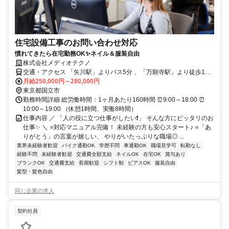
住宅設備工事のお問い合わせ対応
慣れてきたら在宅勤務OK✨ネイル＆服装自由
株式会社メディオテクノ
交通・アクセス 「矢川駅」よりバス5分 、「万願寺駅」より徒歩15
分
月給250,000円～280,000円
東京都国立市
勤務時間詳細 総労働時間：1ヶ月あたり160時間 ⏰9:00～18:00 ⏰
10:00～19:00 （休憩1時間、実働8時間）
仕事内容 ／ 「人の役に立つ仕事がしたい❗」 そんな方にピッタリのお
仕事✨ ＼ ⭐対応マニュアル完備！ 未経験の方も安心スタート♪ ⭐「あ
りがとう」の言葉が嬉しい、 やりがいたっぷりな職場◎ ...
業界未経験者歓迎
バイク通勤OK
学歴不問
車通勤OK
職場見学可
転勤なし
経験不問
未経験者歓迎
交通費全額支給
ネイルOK
在宅OK
賞与あり
ブランクOK
交通費支給
長期歓迎
シフト制
ピアスOK
服装自由
髪型・髪色自由
同じ企業の求人
契約社員