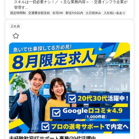
スキルは一切必要ナシ！／ ＜主な業務内容＞ ・交通インフラ企業が
管理す...
固定時間制
交通費全額支給
在宅OK
駅近5分以内
土日祝休み
入社祝い金あり
正社員
未経験歓迎/ITサポート事務/20代活躍中