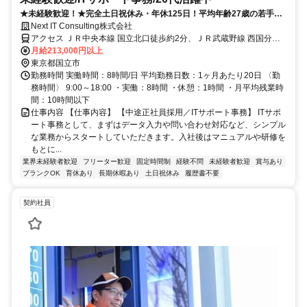
★未経験歓迎！★完全土日祝休み・年休125日！平均年齢27歳の若手活
躍中！業界最長クラスのサポートでIT業界デビューを応援！
Next IT Consulting株式会社
アクセス ＪＲ中央本線 国立北口徒歩約2分、ＪＲ武蔵野線 西国分寺
南口徒歩約25分、ＪＲ武蔵野線 西国分寺南口徒歩約25分
月給213,000円以上
東京都国立市
勤務時間 実働時間：8時間/日 平均勤務日数：1ヶ月あたり20日 〈勤
務時間〉 9:00～18:00 ・実働：8時間 ・休憩：1時間 ・月平均残業時
間：10時間以下
仕事内容 【仕事内容】 【中途正社員採用／ITサポート事務】 ITサポ
ート事務として、まずはデータ入力や問い合わせ対応など、シンプル
な業務からスタートしていただきます。入社後はマニュアルや研修を
もとに...
業界未経験者歓迎
フリーター歓迎
固定時間制
経験不問
未経験者歓迎
賞与あり
ブランクOK
育休あり
長期休暇あり
土日祝休み
履歴書不要
契約社員