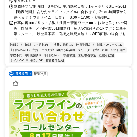
市エリア(平山城址公園駅、程久保駅、万願寺駅、南平駅、百草園駅)
東京都国立市
勤務時間 実働時間：8時間/日 平均勤務日数：1ヶ月あたり8日～20日
【勤務時間】 あなたのライフスタイルに合わせて、2つの時間帯から
選べます！ フルタイム（日勤）：8:00～17:00（実働8時...
仕事内容 ■■メリット多数！注目の警備ワーク■■ ＼お金と住まいの悩
み、即解決！／ 個室寮30日間無料！家具家電付きの1Rですぐに新生
活スタート。 履歴書不要！面接交通費支給！（WEB面接の場合でも
同...
制服あり
短期（3ヵ月以内）
扶養内勤務OK
社員登用あり
副業・WワークOK
土日祝のみOK
主婦・主夫歓迎
60代も応募可
フリーター歓迎
短期
シフト自由
学歴不問
即日勤務OK
平日のみOK
学生歓迎
未経験者歓迎
経験者歓迎
ネイルOK
即日払いOK
有資格者歓迎
派遣社員