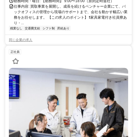
勤務時間・曜日: 【勤務時間】 9:00〜18:00（原則定時退社）
仕事内容: 買取事業を展開し、成長を続けるベンチャー企業にて、バ
ックオフィスの管理から現場のサポートまで、会社を動かす幅広い業
務をお任せします。 【この求人のポイント】 ❗家具家電付き社員寮あ
り・...
残業なし
交通費支給
シフト制
昇給あり
同じ企業の求人
正社員