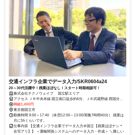
交通インフラ企業でデータ入力/SKR0604a24
20～30代活躍中！残業ほぼなし！スタート時期相談可！
株式会社テクノウェイブ 国立駅エリア
アクセス ＪＲ中央本線 国立南口徒歩約6分、ＪＲ武蔵野線 西国分寺
南口徒歩約20分、ＪＲ中央本線 西国分寺南口徒歩約20分
時給1,400円
東京都国立市
勤務時間 9:00～17:40 （休憩12:00～13:00/実働7時間40分） 残業は
月に5hくらいです。
仕事内容 【交通インフラ企業でデータ入力＠国立【残業ほぼナシ＊
在宅アリ】】 ＜運輸関係システムへのデータ入力・作成＞ ＼難しい