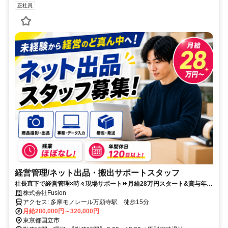
正社員
経営管理/ネット出品・搬出サポートスタッフ
社長直下で経営管理×時々現場サポート⏩️月給28万円スタート&賞与年1
回⏪️ベンチャーの成長フェーズで市場価値を高められます
株式会社Fusion
アクセス: 多摩モノレール万願寺駅 徒歩15分
月給280,000円～320,000円
東京都国立市