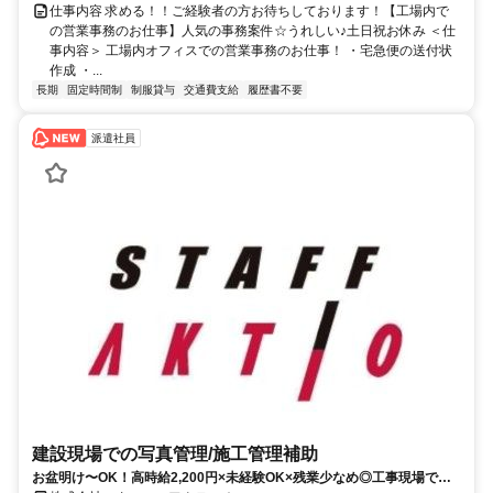
仕事内容 求める！！ご経験者の方お待ちしております！【工場内で
の営業事務のお仕事】人気の事務案件☆うれしい♪土日祝お休み ＜仕
事内容＞ 工場内オフィスでの営業事務のお仕事！ ・宅急便の送付状
作成 ・...
長期
固定時間制
制服貸与
交通費支給
履歴書不要
派遣社員
建設現場での写真管理/施工管理補助
お盆明け〜OK！高時給2,200円×未経験OK×残業少なめ◎工事現場での