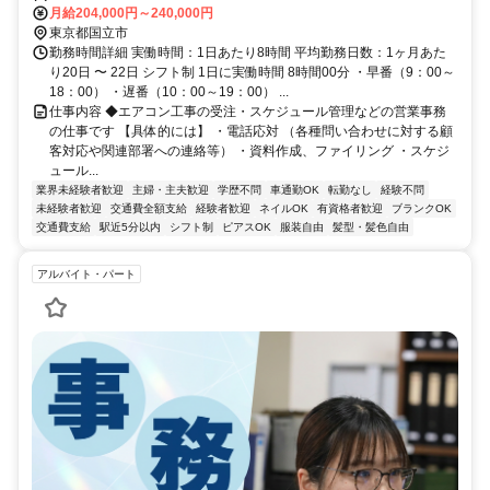
月給204,000円～240,000円
東京都国立市
勤務時間詳細 実働時間：1日あたり8時間 平均勤務日数：1ヶ月あた
り20日 〜 22日 シフト制 1日に実働時間 8時間00分 ・早番（9：00～
18：00） ・遅番（10：00～19：00） ...
仕事内容 ◆エアコン工事の受注・スケジュール管理などの営業事務
の仕事です 【具体的には】 ・電話応対 （各種問い合わせに対する顧
客対応や関連部署への連絡等） ・資料作成、ファイリング ・スケジ
ュール...
業界未経験者歓迎
主婦・主夫歓迎
学歴不問
車通勤OK
転勤なし
経験不問
未経験者歓迎
交通費全額支給
経験者歓迎
ネイルOK
有資格者歓迎
ブランクOK
交通費支給
駅近5分以内
シフト制
ピアスOK
服装自由
髪型・髪色自由
アルバイト・パート