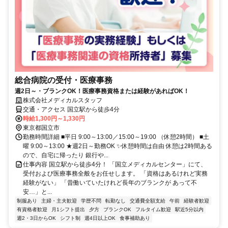
総合病院の受付・医療事務
週2日～・ブランクOK！医療事務資格または経験があればOK！
株式会社メディカルスタッフ
交通・アクセス 国立駅から徒歩4分
時給1,300円～1,330円
東京都国立市
勤務時間詳細 ■平日 9:00～13:00／15:00～19:00 （休憩2時間） ■土
曜 9:00～13:00 ★週2日～勤務OK ✨休憩時間は自由 休憩は2時間ある
ので、自宅に帰ったり 銀行や...
仕事内容 国立駅から徒歩4分！ 「国立メディカルセンター」にて、
受付および医療事務全般をお任せします。 「資格はあるけれど実務
経験がない」 「昔働いていたけれど長年のブランクが あって不
安…」と...
制服あり
主婦・主夫歓迎
学歴不問
転勤なし
交通費全額支給
午前
経験者歓迎
有資格者歓迎
月1シフト提出
夕方
ブランクOK
フルタイム歓迎
駅近5分以内
週2・3日からOK
シフト制
週4日以上OK
食事補助あり