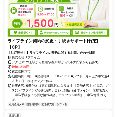
ライフライン契約の変更・手続きサポート[竹芝]
【CP】
【8/17開始！】ライフラインの契約に関するお問い合わせ対応！
株式会社リプライム
アクセス: 竹芝駅から直結/浜松町駅から9分/大門駅から徒歩9分
時給1,500円
東京都国立市
勤務時間・曜日: ■勤務時間 8:50～17:00 ■シフト 月～土の中で週4
以上※日・祝はセンター休み
仕事内容: ※勤務地は東京都港区になります 【業務内容】 ①電気、ガ
ス(ライフライン)の契約お問い合わせ対応（受信メイン） ②顧客対応
（申込手続きに必要な情報確認、ガスプラン勧奨）、申込処理 例え
ば...
社員登用あり
固定時間制
交通費支給
シフト制
派遣社員