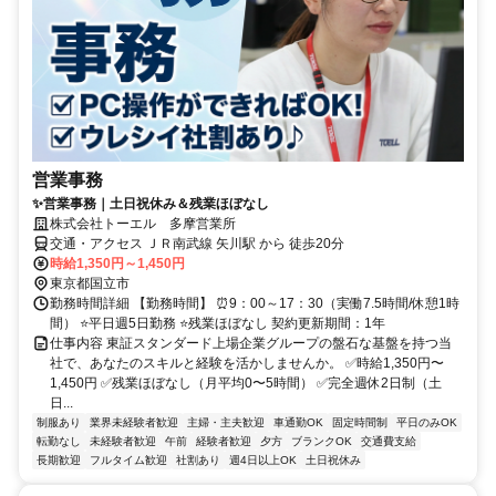
営業事務
✨営業事務｜土日祝休み＆残業ほぼなし
株式会社トーエル 多摩営業所
交通・アクセス ＪＲ南武線 矢川駅 から 徒歩20分
時給1,350円～1,450円
東京都国立市
勤務時間詳細 【勤務時間】 ⏰9：00～17：30（実働7.5時間/休憩1時
間） ⭐平日週5日勤務 ⭐残業ほぼなし 契約更新期間：1年
仕事内容 東証スタンダード上場企業グループの盤石な基盤を持つ当
社で、あなたのスキルと経験を活かしませんか。 ✅時給1,350円〜
1,450円 ✅残業ほぼなし（月平均0〜5時間） ✅完全週休2日制（土
日...
制服あり
業界未経験者歓迎
主婦・主夫歓迎
車通勤OK
固定時間制
平日のみOK
転勤なし
未経験者歓迎
午前
経験者歓迎
夕方
ブランクOK
交通費支給
長期歓迎
フルタイム歓迎
社割あり
週4日以上OK
土日祝休み