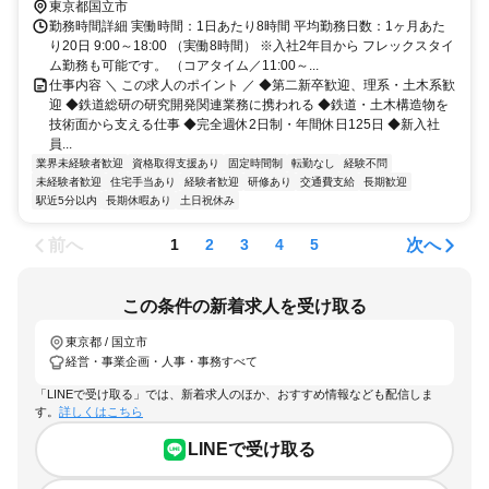
東京都国立市
勤務時間詳細 実働時間：1日あたり8時間 平均勤務日数：1ヶ月あた
り20日 9:00～18:00 （実働8時間） ※入社2年目から フレックスタイ
ム勤務も可能です。 （コアタイム／11:00～...
仕事内容 ＼ この求人のポイント ／ ◆第二新卒歓迎、理系・土木系歓
迎 ◆鉄道総研の研究開発関連業務に携われる ◆鉄道・土木構造物を
技術面から支える仕事 ◆完全週休2日制・年間休日125日 ◆新入社
員...
業界未経験者歓迎
資格取得支援あり
固定時間制
転勤なし
経験不問
未経験者歓迎
住宅手当あり
経験者歓迎
研修あり
交通費支給
長期歓迎
駅近5分以内
長期休暇あり
土日祝休み
前へ
次へ
1
2
3
4
5
この条件の新着求人を受け取る
東京都 / 国立市
経営・事業企画・人事・事務すべて
「LINEで受け取る」では、新着求人のほか、おすすめ情報なども配信しま
す。
詳しくはこちら
LINEで受け取る