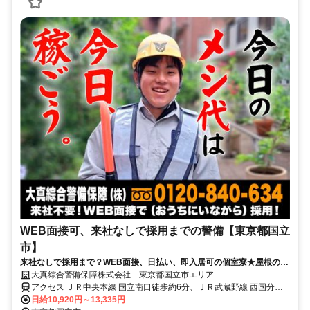
WEB面接可、来社なしで採用までの警備【東京都国立
市】
来社なしで採用まで？WEB面接、日払い、即入居可の個室寮★屋根の下
で交通誘導！直行直帰OK！
大真綜合警備保障株式会社 東京都国立市エリア
アクセス ＪＲ中央本線 国立南口徒歩約6分、ＪＲ武蔵野線 西国分寺
南口徒歩約20分、ＪＲ武蔵野線 西国分寺南口徒歩約20分 東京都国立
日給10,920円～13,335円