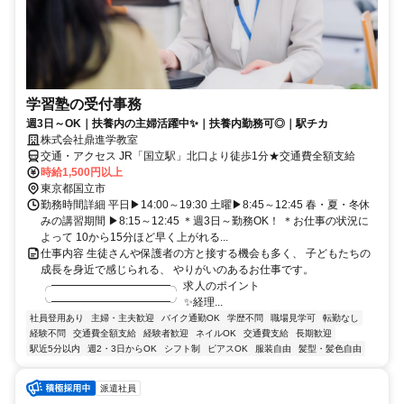
学習塾の受付事務
週3日～OK｜扶養内の主婦活躍中✨｜扶養内勤務可◎｜駅チカ
株式会社鼎進学教室
交通・アクセス JR「国立駅」北口より徒歩1分★交通費全額支給
時給1,500円以上
東京都国立市
勤務時間詳細 平日▶14:00～19:30 土曜▶8:45～12:45 春・夏・冬休
みの講習期間 ▶8:15～12:45 ＊週3日～勤務OK！ ＊お仕事の状況に
よって 10から15分ほど早く上がれる...
仕事内容 生徒さんや保護者の方と接する機会も多く、 子どもたちの
成長を身近で感じられる、 やりがいのあるお仕事です。
╭━━━━━━━━━━━╮ 求人のポイント
╰━━━━━━━━━━━╯ ✨経理...
社員登用あり
主婦・主夫歓迎
バイク通勤OK
学歴不問
職場見学可
転勤なし
経験不問
交通費全額支給
経験者歓迎
ネイルOK
交通費支給
長期歓迎
駅近5分以内
週2・3日からOK
シフト制
ピアスOK
服装自由
髪型・髪色自由
派遣社員