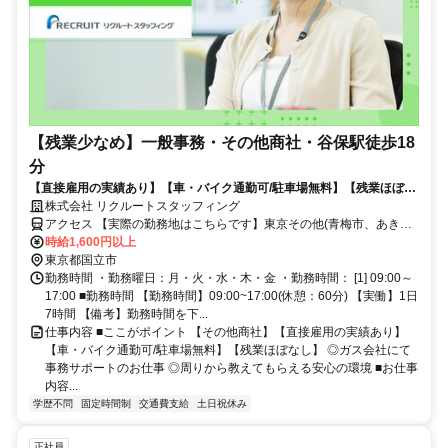
【残業少なめ】一般事務・その他商社・谷保駅徒歩18
分
【直接雇用の実績あり】【車・バイク通勤可/駐車場無料】【残業ほぼな
し】◎ガス会社にて事務サポートのお仕事
株式会社 リクルートスタッフィング
アクセス 【実際の勤務地はこちらです】東京その他(青梅市、あきる
野市、日野市など)東京都谷保駅徒歩18分矢川駅徒歩22分
時給1,600円以上
東京都国立市
勤務時間 ・勤務曜日：月・火・水・木・金 ・勤務時間： [1] 09:00～
17:00 ■勤務時間 【勤務時間】09:00~17:00(休憩：60分) 【実働】1日
7時間 【備考】勤務時間を下...
仕事内容 ■ここがポイント 【その他商社】【直接雇用の実績あり】
【車・バイク通勤可/駐車場無料】【残業ほぼなし】 ◎ガス会社にて
事務サポートのお仕事 ◎周りから教えてもらえる安心の環境 ■お仕事
内容...
学歴不問
固定時間制
交通費支給
土日祝休み
正社員