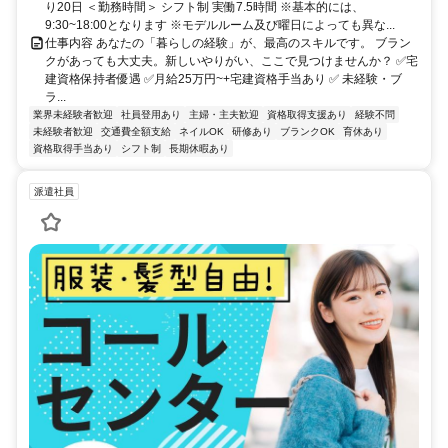
り20日 ＜勤務時間＞ シフト制 実働7.5時間 ※基本的には、
9:30~18:00となります ※モデルルーム及び曜日によっても異な...
仕事内容 あなたの「暮らしの経験」が、最高のスキルです。 ブラン
クがあっても大丈夫。新しいやりがい、ここで見つけませんか？ ✅宅
建資格保持者優遇 ✅月給25万円~+宅建資格手当あり ✅ 未経験・ブ
ラ...
業界未経験者歓迎
社員登用あり
主婦・主夫歓迎
資格取得支援あり
経験不問
未経験者歓迎
交通費全額支給
ネイルOK
研修あり
ブランクOK
育休あり
資格取得手当あり
シフト制
長期休暇あり
派遣社員