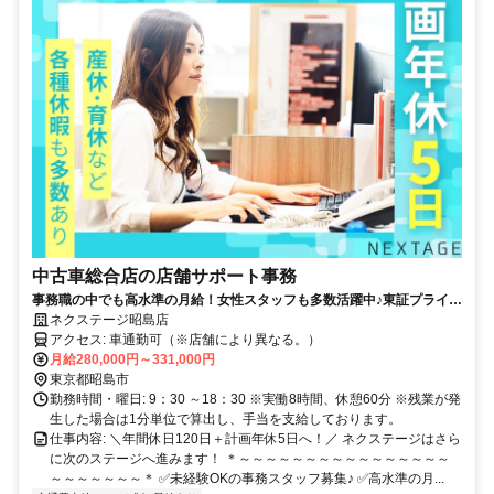
中古車総合店の店舗サポート事務
事務職の中でも高水準の月給！女性スタッフも多数活躍中♪東証プライム
上場ならではの充実した福利厚生も魅力◎
ネクステージ昭島店
アクセス: 車通勤可（※店舗により異なる。）
月給280,000円～331,000円
東京都昭島市
勤務時間・曜日: 9：30 ～18：30 ※実働8時間、休憩60分 ※残業が発
生した場合は1分単位で算出し、手当を支給しております。
仕事内容: ＼年間休日120日＋計画年休5日へ！／ ネクステージはさら
に次のステージへ進みます！ ＊～～～～～～～～～～～～～～～～
～～～～～～～＊ ✅未経験OKの事務スタッフ募集♪ ✅高水準の月...