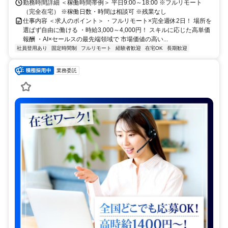
勤務時間詳細 ＜稼働時間帯例＞ 平日9:00～18:00 ※フルリモート
（完全在宅） ※稼働日数・時間は相談可 ※残業なし
仕事内容 ＜求人のポイント＞ ・フルリモート×完全週休2日！ 場所を
選ばず自由に働ける ・時給3,000～4,000円！ スキルに応じた高単価
報酬 ・AI×セールスの最先端領域で 市場価値の高い...
社員登用あり
固定時間制
フルリモート
経験者歓迎
在宅OK
長期歓迎
業務委託