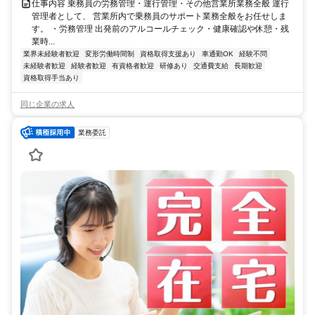
仕事内容 乗務員の労務管理・運行管理・その他営業所業務全般 運行
管理者として、 営業所内で乗務員のサポート業務全般をお任せしま
す。 ・労務管理 出発前のアルコールチェック・健康確認や休憩・残
業時...
業界未経験者歓迎
変形労働時間制
資格取得支援あり
車通勤OK
経験不問
未経験者歓迎
経験者歓迎
有資格者歓迎
研修あり
交通費支給
長期歓迎
資格取得手当あり
同じ企業の求人
業務委託