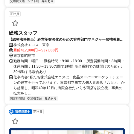
交通費支給
シフト制
昇給あり
正社員
総務スタッフ
【総務法務担当】経営基盤強化のための管理部門マネジャー候補募集★
東証一部上場
株式会社エコス 東京
月給417,000円～537,000円
東京都昭島市
勤務時間・曜日: ・勤務時間：9:00～18:00 ・所定労働時間：8時間 ・
休憩時間：11:30～13:30の間で1時間 ※当番制での鍵開けのため7：
30出勤する場合あり
仕事内容: 私たち株式会社エコスは、食品スーパーマーケットチェー
ンの経営を行っております。東京都立川市の個人青果店「八百元」か
ら起業し、昭和40年12月に有限会社たいらや商店を設立後、事業の
拡大をし...
固定時間制
交通費支給
昇給あり
正社員