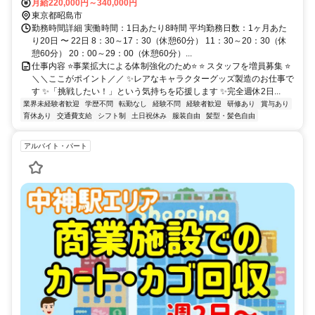
バス13分
月給220,000円～340,000円
東京都昭島市
勤務時間詳細 実働時間：1日あたり8時間 平均勤務日数：1ヶ月あた
り20日 〜 22日 8：30～17：30（休憩60分） 11：30～20：30（休
憩60分） 20：00～29：00（休憩60分）...
仕事内容 ⭐事業拡大による体制強化のため⭐ ⭐ スタッフを増員募集 ⭐
＼＼ここがポイント／／ ✨レアなキャラクターグッズ製造のお仕事で
す ✨「挑戦したい！」という気持ちを応援します ✨完全週休2日...
業界未経験者歓迎
学歴不問
転勤なし
経験不問
経験者歓迎
研修あり
賞与あり
育休あり
交通費支給
シフト制
土日祝休み
服装自由
髪型・髪色自由
アルバイト・パート