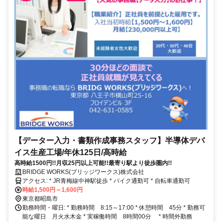
【データー入力・書類作成事務スタッフ】半導体デバ
イス生産工場/年休125日/高時給
高時給1500円!!月収25円以上可能!!最寄り駅より徒歩圏内!!
BRIDGE WORKS(ブリッジワークス)株式会社
アクセス: * JR青梅線中神駅徒歩 * バイク通勤可 * 自転車通勤可
時給1,500円～1,600円
東京都昭島市
勤務時間・曜日: * 勤務時間 8:15～17:00 * 休憩時間 45分 * 勤務可
能な曜日 月火水木金 * 実稼働時間 8時間00分 * 時間外勤務