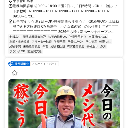
東京都昭島市
勤務時間詳細 ⏰9:00～18:00 ※週2日～、1日5時間～OK！ 《他シフ
ト多数‼》 ☑ 09:00～16:00 ☑ 09:00～17:00 ☑ 09:00～18:00 ☑
09:30～17:3...
仕事内容 ＼☆ 週2日～OK♪時短勤務も可能 ☆／ 《未経験OK》土日勤
務できる方歓迎◎ CM放送中「小さな森の家」のお仕事！ ￣V￣￣￣
￣￣￣￣￣￣￣￣￣￣￣￣￣ 2026年も続々新ホールをオープン...
制服あり
業界未経験者歓迎
扶養内勤務OK
社員登用あり
土日祝のみOK
主婦・主夫歓迎
フリーター歓迎
学歴不問
平日のみOK
学生歓迎
転勤なし
経験不問
未経験者歓迎
午前
経験者歓迎
有資格者歓迎
研修あり
夕方
ブランクOK
交通費支給
アルバイト・パート