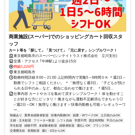
商業施設(スーパー)でのショッピングカート回収スタ
ッフ
カート等を「探して」「見つけて」「元に戻す」シンプルワーク！
東京都昭島市のスーパー(シンテイトラスト株式会社 立川支社)
交通・アクセス ｢中神駅｣より徒歩15分
時給1,226円
東京都昭島市
勤務時間詳細 9:00～21:00 上記時間内で実働5～6時間ＯＫ ＊週2日～
勤務でシフトご相談ください。 ＊「無理なく週3日」「子どもが預け
られる日中のみ」など、都合に合わせて働けます。 ＊週5日...
仕事内容 カートやカゴを集めて戻すシンプルワーク！ 体を動かすこ
とが好きな方にピッタリ！ 働きながら運動不足解消もできちゃう◎
✅週2日～OK！無理なく働けます ✅扶養内勤務も可能 ✅レギュラーワ
ー...
制服あり
業界未経験者歓迎
扶養内勤務OK
副業・WワークOK
土日祝のみOK
主婦・主夫歓迎
フリーター歓迎
シフト自由
学歴不問
固定時間制
平日のみOK
学生歓迎
経験不問
未経験者歓迎
経験者歓迎
週払いOK
ブランクOK
交通費支給
長期歓迎
週2・3日からOK