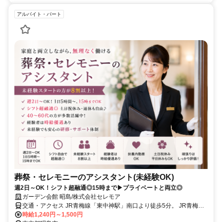
アルバイト・パート
葬祭・セレモニーのアシスタント(未経験OK)
週2日～OK！シフト超融通◎15時まで▶プライベートと両立◎
ガーデン会館 昭島/株式会社セレモア
交通・アクセス JR青梅線「東中神駅」南口より徒歩5分。 JR青梅線
「中神駅」南口より徒歩7分。
時給1,240円～1,500円