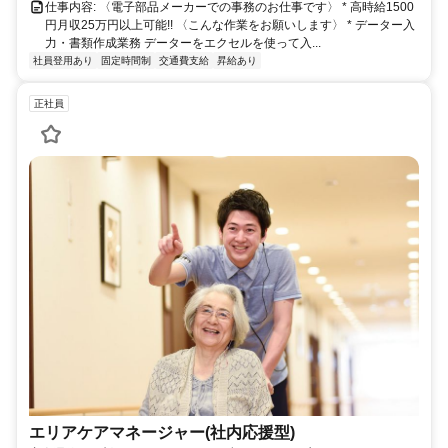
仕事内容: 〈電子部品メーカーでの事務のお仕事です〉 * 高時給1500
円月収25万円以上可能!! 〈こんな作業をお願いします〉 * データー入
力・書類作成業務 データーをエクセルを使って入...
社員登用あり
固定時間制
交通費支給
昇給あり
正社員
エリアケアマネージャー(社内応援型)