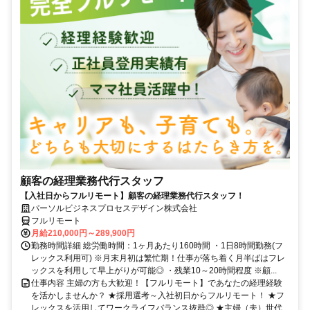
顧客の経理業務代行スタッフ
【入社日からフルリモート】顧客の経理業務代行スタッフ！
パーソルビジネスプロセスデザイン株式会社
フルリモート
月給210,000円～289,900円
勤務時間詳細 総労働時間：1ヶ月あたり160時間 ・1日8時間勤務(フ
レックス利用可) ※月末月初は繁忙期！仕事が落ち着く月半ばはフレ
ックスを利用して早上がりが可能◎ ・残業10～20時間程度 ※顧...
仕事内容 主婦の方も大歓迎！【フルリモート】であなたの経理経験
を活かしませんか？ ★採用選考～入社初日からフルリモート！ ★フ
レックスを活用してワークライフバランス抜群◎ ★主婦（夫）世代