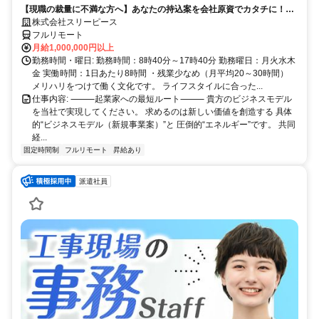
【現職の裁量に不満な方へ】あなたの持込案を会社原資でカタチに！最
短6ヶ月で共同経営者の道へ
株式会社スリーピース
フルリモート
月給1,000,000円以上
勤務時間・曜日: 勤務時間：8時40分～17時40分 勤務曜日：月火水木
金 実働時間：1日あたり8時間 ・残業少なめ（月平均20～30時間）
メリハリをつけて働く文化です。 ライフスタイルに合った...
仕事内容: ⸻起業家への最短ルート⸻ 貴方のビジネスモデル
を当社で実現してください。 求めるのは新しい価値を創造する 具体
的“ビジネスモデル（新規事業案）”と 圧倒的“エネルギー”です。 共同
経...
固定時間制
フルリモート
昇給あり
派遣社員