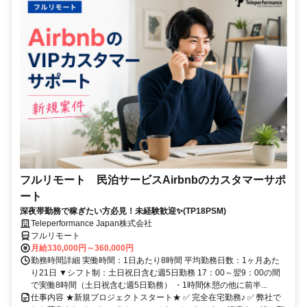
フルリモート 民泊サービスAirbnbのカスタマーサポ
ート
深夜帯勤務で稼ぎたい方必見！未経験歓迎✨(TP18PSM)
Teleperformance Japan株式会社
フルリモート
月給330,000円～360,000円
勤務時間詳細 実働時間：1日あたり8時間 平均勤務日数：1ヶ月あた
り21日 ▼シフト制：土日祝日含む週5日勤務 17：00～翌9：00の間
で実働8時間（土日祝含む週5日勤務） ・1時間休憩の他に前半...
仕事内容 ★新規プロジェクトスタート★ ✅ 完全在宅勤務♪ ✅ 弊社で