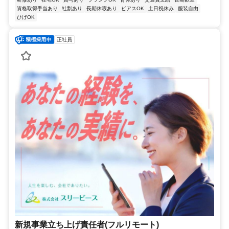
資格取得手当あり
社割あり
長期休暇あり
ピアスOK
土日祝休み
服装自由
ひげOK
正社員
新規事業立ち上げ責任者(フルリモート)