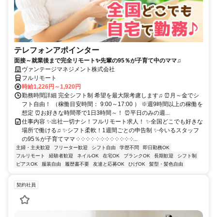
テレフォンアポインター
面接～就業後まで完全リモート✨先輩の95％が子育て中のママ♫
ヴァンテージマネジメント株式会社
フルリモート
時給1,226円～1,920円
勤務時間詳細 完全シフト制 希望を最大限考慮します♫ ⏰月～金でシ
フト自由！ （稼働目安時間： 9:00～17:00 ） ※週9時間以上の稼働を
想定 ⏰お好きな時間帯で1日3時間～！ ⏰平日のみの週...
仕事内容 ✨出社一切ナシ！フルリモート求人！ ✨全国どこでも好きな
場所で働ける♫ ✨シフト柔軟！1週間ごとの申告制 ✨今いるスタッフ
の95％が子育てママ ༶ ༶ ༶ ༶ ༶ ༶ ༶ ༶ ༶ ༶ ༶ ༶...
主婦・主夫歓迎
フリーター歓迎
シフト自由
学歴不問
即日勤務OK
フルリモート
経験者歓迎
ネイルOK
在宅OK
ブランクOK
長期歓迎
シフト制
ピアスOK
服装自由
履歴書不要
友達と応募OK
ひげOK
髪型・髪色自由
契約社員