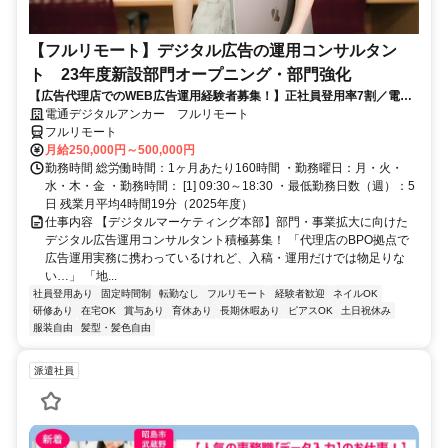
【フルリモート】デジタル広告の運用コンサルタン
ト 23年度新設部門オープニング・部門強化
【広告代理店でのWEB広告運用経験者募集！】正社員登用率7割／電通
G／全国×完全在宅／年休126日・土日祝休み／残業月平均4時間19分
電通デジタルアンカー フルリモート
フルリモート
月給250,000円～500,000円
勤務時間 総労働時間：1ヶ月あたり160時間 ・勤務曜日：月・火・
水・木・金 ・勤務時間： [1] 09:30～18:30 ・最低勤務日数（週）：5
日 残業月平均4時間19分（2025年度）
仕事内容 【デジタルマーケティング本部】部門・事業拡大に向けた
デジタル広告運用コンサルタント積極募集！ 「代理店のBPO拠点で
広告運用実務に携わっているけれど、入稿・運用だけでは物足りな
い…」 「地...
社員登用あり
固定時間制
転勤なし
フルリモート
経験者歓迎
ネイルOK
研修あり
在宅OK
賞与あり
育休あり
長期休暇あり
ピアスOK
土日祝休み
服装自由
髪型・髪色自由
派遣社員