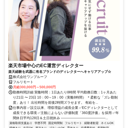
楽天市場中心のEC運営ディレクター
楽天経験を武器に有名ブランドのディレクターへキャリアアップ☆
株式会社ワンプルーフ
フルリモート
月給300,000円～500,000円
勤務時間詳細 実働時間：1日あたり8時間 平均勤務日数：1ヶ月あた
り21日 〜 23日 10：00～19：00（実働8時間） ＊柔軟な「ズレ勤制
度」あり！ 出社時間を前後2時間ズラせます。 有給を...
仕事内容 ✅設立以来、増収増益の成長企業 ✅ECディレクターとして
成長できる環境 ✅主観によらない評価制度「360度評価」を採用 ✅年
間休日平均128日＆土日祝休み ―――――――――――――...
資格取得支援あり
学歴不問
固定時間制
フルリモート
経験者歓迎
ネイルOK
研修あり
在宅OK
賞与あり
ブランクOK
育休あり
交通費支給
長期歓迎