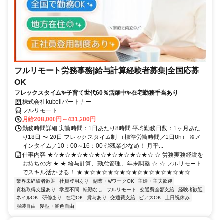
フルリモート労務事務|給与計算経験者募集|全国応募
OK
フレックスタイム✨子育て世代60％活躍中✨在宅勤務手当あり
株式会社kubellパートナー
フルリモート
月給208,000円～431,200円
勤務時間詳細 実働時間：1日あたり8時間 平均勤務日数：1ヶ月あた
り18日 〜 20日 フレックスタイム制 （標準労働時間／1日8h） ※メ
インタイム／10：00～16：00 ◎残業少なめ！ 月平...
仕事内容 ★☆★☆★☆★☆★☆★☆★☆★☆★☆ ☆ 労務実務経験を
お持ちの方 ★ ★ 給与計算、勤怠管理、年末調整 ☆ ☆ フルリモート
でスキル活かせる！ ★ ★☆★☆★☆★☆★☆★☆★☆★☆★☆ ...
業界未経験者歓迎
社員登用あり
副業・WワークOK
主婦・主夫歓迎
資格取得支援あり
学歴不問
転勤なし
フルリモート
交通費全額支給
経験者歓迎
ネイルOK
研修あり
在宅OK
賞与あり
交通費支給
ピアスOK
土日祝休み
服装自由
髪型・髪色自由