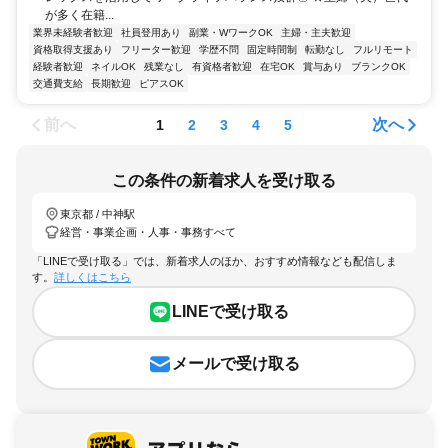
が多く在籍...
業界未経験者歓迎
社員登用あり
副業・WワークOK
主婦・主夫歓迎
資格取得支援あり
フリーター歓迎
学歴不問
固定時間制
転勤なし
フルリモート
経験者歓迎
ネイルOK
残業なし
有資格者歓迎
在宅OK
賞与あり
ブランクOK
交通費支給
長期歓迎
ピアスOK
前へ
次へ
1
2
3
4
5
この条件の新着求人を受け取る
東京都 / 中神駅
経営・事業企画・人事・事務すべて
「LINEで受け取る」では、新着求人のほか、おすすめ情報なども配信しま
す。
詳しくはこちら
LINEで受け取る
メールで受け取る