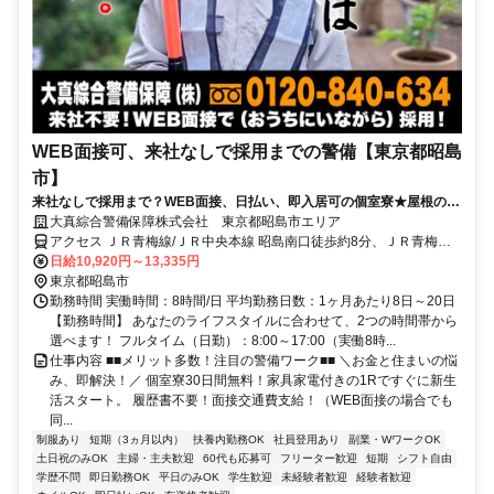
WEB面接可、来社なしで採用までの警備【東京都昭島
市】
来社なしで採用まで？WEB面接、日払い、即入居可の個室寮★屋根の下
で交通誘導！直行直帰OK！
大真綜合警備保障株式会社 東京都昭島市エリア
アクセス ＪＲ青梅線/ＪＲ中央本線 昭島南口徒歩約8分、ＪＲ青梅線/
ＪＲ中央本線 中神南口徒歩約12分、ＪＲ青梅線/ＪＲ中央本線 東中神
日給10,920円～13,335円
南口徒歩約25分 東京都昭島市エリア(拝島駅、西立川駅、昭島駅、中
東京都昭島市
神駅、東中神駅)
勤務時間 実働時間：8時間/日 平均勤務日数：1ヶ月あたり8日～20日
【勤務時間】 あなたのライフスタイルに合わせて、2つの時間帯から
選べます！ フルタイム（日勤）：8:00～17:00（実働8時...
仕事内容 ■■メリット多数！注目の警備ワーク■■ ＼お金と住まいの悩
み、即解決！／ 個室寮30日間無料！家具家電付きの1Rですぐに新生
活スタート。 履歴書不要！面接交通費支給！（WEB面接の場合でも
同...
制服あり
短期（3ヵ月以内）
扶養内勤務OK
社員登用あり
副業・WワークOK
土日祝のみOK
主婦・主夫歓迎
60代も応募可
フリーター歓迎
短期
シフト自由
学歴不問
即日勤務OK
平日のみOK
学生歓迎
未経験者歓迎
経験者歓迎