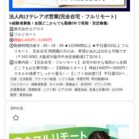
法人向けテレアポ営業(完全在宅・フルリモート)
✨経験者募集！全国どこからでも勤務OKで長期・安定稼働♪
株式会社セグロス
フルリモート
時給1,400円～3,000円
勤務時間詳細 9：00～18：00 ★1日5時間以上 ★平日週3日以上 フル
リモート、完全在宅 関西圏の方のみ、希望があれば出社も可能です
（〒542-0081 大阪府大阪市中央区南船場1丁目16-1...
仕事内容 ✅【完全在宅・フルリモート】 自宅や好きな場所から全国
どこでもお仕事可能✨ ✅【高時給スタート】 時給1400円〜3000円！
スキルや成果でしっかり還元✨ ✅【シフト自由度◎】 平日週3日〜...
主婦・主夫歓迎
フリーター歓迎
シフト自由
学歴不問
即日勤務OK
フルリモート
経験者歓迎
ネイルOK
研修あり
在宅OK
ブランクOK
交通費支給
長期歓迎
シフト制
ピアスOK
服装自由
友達と応募OK
ひげOK
髪型・髪色自由
契約社員