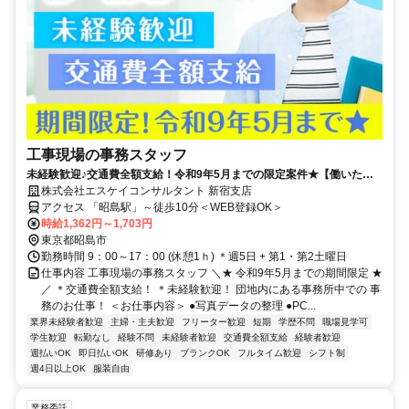
工事現場の事務スタッフ
未経験歓迎♪交通費全額支給！令和9年5月までの限定案件★【働いた分
はすぐ欲しい×日払いOK！】
株式会社エスケイコンサルタント 新宿支店
アクセス 「昭島駅」～徒歩10分＜WEB登録OK＞
時給1,362円～1,703円
東京都昭島市
勤務時間 9：00～17：00 (休憩1ｈ) ＊週5日 + 第1・第2土曜日
仕事内容 工事現場の事務スタッフ ＼★ 令和9年5月までの期間限定 ★
／ ＊交通費全額支給！ ＊未経験歓迎！ 団地内にある事務所中での 事
務のお仕事！ ＜お仕事内容＞ ●写真データの整理 ●PC...
業界未経験者歓迎
主婦・主夫歓迎
フリーター歓迎
短期
学歴不問
職場見学可
学生歓迎
転勤なし
経験不問
未経験者歓迎
交通費全額支給
経験者歓迎
週払いOK
即日払いOK
研修あり
ブランクOK
フルタイム歓迎
シフト制
週4日以上OK
服装自由
業務委託