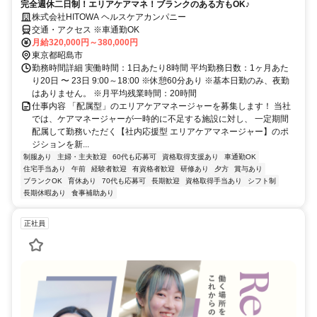
完全週休二日制！エリアケアマネ！ブランクのある方もOK♪
株式会社HITOWA ヘルスケアカンパニー
交通・アクセス ※車通勤OK
月給320,000円～380,000円
東京都昭島市
勤務時間詳細 実働時間：1日あたり8時間 平均勤務日数：1ヶ月あた
り20日 〜 23日 9:00～18:00 ※休憩60分あり ※基本日勤のみ、夜勤
はありません。 ※月平均残業時間：20時間
仕事内容 「配属型」のエリアケアマネージャーを募集します！ 当社
では、ケアマネージャーが一時的に不足する施設に対し、 一定期間
配属して勤務いただく【社内応援型 エリアケアマネージャー】のポ
ジションを新...
制服あり
主婦・主夫歓迎
60代も応募可
資格取得支援あり
車通勤OK
住宅手当あり
午前
経験者歓迎
有資格者歓迎
研修あり
夕方
賞与あり
ブランクOK
育休あり
70代も応募可
長期歓迎
資格取得手当あり
シフト制
長期休暇あり
食事補助あり
正社員