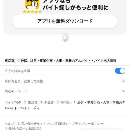
アプリを無料ダウンロード
東京都、中神駅、経営・事業企画・人事・事務のアルバイト・バイト求人情報
求人の詳細を表示
条件を追加・変更して検索
市区町村を追加・変更
関連キーワード
完全在宅ワーク 全国
シール貼り 在宅
現在地周辺
ガチャガチャ
犬カフェ
東京都
駅を追加・変更
バイトTOP
東京都
昭島市
中神駅
経営・事業企画・人事・事務のア
東京都
すべて
ルバイト・バイト・求人
東京23区
すべて
職種を追加・変更
JR東海道本線(東京～熱海)
千代田区
中央区
港区
新宿区
文京区
台東区
墨田区
江東区
品川区
目黒区
大田区
東京駅
新橋駅
品川駅
飲食・フードサービス
世田谷区
渋谷区
中野区
杉並区
豊島区
北区
荒川区
板橋区
練馬区
足立区
葛飾区
特徴を追加・変更
飲食・フードサービス
江戸川区
すべて
ヘルプ・お問い合わせ
サイトマップ
利用規約・プライバシーポリシー
JR山手線
ホールスタッフ
キッチンスタッフ
皿洗い・洗い場
精肉・鮮魚加工
給食調理
人気
[企業]求人広告の掲載相談
大崎駅
五反田駅
目黒駅
恵比寿駅
渋谷駅
原宿駅
代々木駅
新宿駅
新大久保駅