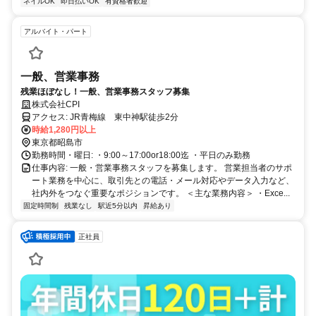
ネイルOK
即日払いOK
有資格者歓迎
アルバイト・パート
一般、営業事務
残業ほぼなし！一般、営業事務スタッフ募集
株式会社CPI
アクセス: JR青梅線 東中神駅徒歩2分
時給1,280円以上
東京都昭島市
勤務時間・曜日: ・9:00～17:00or18:00迄 ・平日のみ勤務
仕事内容: 一般・営業事務スタッフを募集します。 営業担当者のサポ
ート業務を中心に、取引先との電話・メール対応やデータ入力など、
社内外をつなぐ重要なポジションです。 ＜主な業務内容＞ ・Exce...
固定時間制
残業なし
駅近5分以内
昇給あり
正社員