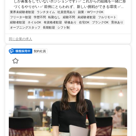
しか募集をしていないポジションです♪ ✅ これからの組織を一緒に形
づくるやりがい ✅ 前例にとらわれず、新しい挑戦ができる環境 ✅...
業界未経験者歓迎
ランチタイム
社員登用あり
副業・WワークOK
フリーター歓迎
学歴不問
転勤なし
経験不問
未経験者歓迎
フルリモート
経験者歓迎
ネイルOK
有資格者歓迎
研修あり
在宅OK
ブランクOK
育休あり
オープニングスタッフ
長期歓迎
シフト制
同じ企業の求人
契約社員