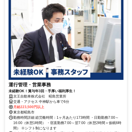
運行管理・営業事務
未経験OK！賞与年3回・手厚い福利厚生！
京王自動車株式会社 昭島営業所
交通・アクセス 中神駅から車で6分
月給223,500円以上
東京都昭島市
勤務時間詳細 総労働時間：1ヶ月あたり173時間 ・日勤勤務7:00～
16:00（休憩1時間） ・宿直勤務7:00～翌7:00（休憩2時間＋仮眠6時
間） ※シフト制になります