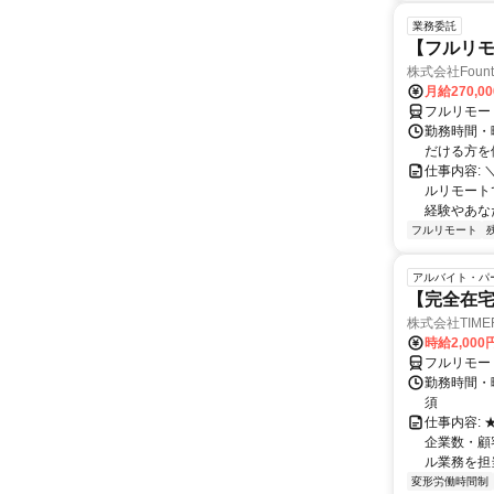
業務委託
【フルリモ
株式会社Fount
月給270,0
フルリモー
勤務時間・
だける方を
仕事内容:
ルリモート
経験やあな
フルリモート
アルバイト・パ
【完全在
株式会社TIME
時給2,000
フルリモー
勤務時間・
須
仕事内容:
企業数・顧
ル業務を担当い
変形労働時間制