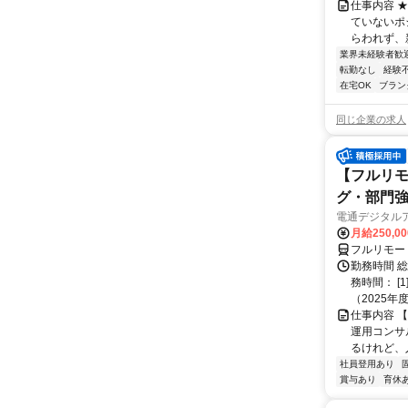
仕事内容 
ていないポ
らわれず、新
業界未経験者歓
転勤なし
経験
在宅OK
ブラン
同じ企業の求人
【フルリモ
グ・部門
電通デジタル
月給250,0
フルリモー
勤務時間 
務時間： [
（2025年
仕事内容 
運用コンサ
るけれど、
社員登用あり
賞与あり
育休