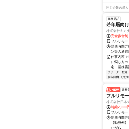
同じ企業の求人
業務委託
若年層向け
株式会社キミ
完全歩合制
フルリモー
勤務時間詳
ン等の通信環境があ
仕事内容 
に悩む方の
宅・業務委
フリーター歓迎
服装自由
ひげO
業務
フルリモー
株式会社日本
時給2,000
フルリモー
勤務時間詳
【勤務例】 ・
ながら、 ...