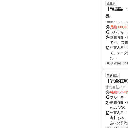
正社員
【韓国語・
要
Drake Internat
月給300,0
フルリモー
勤務時間・
です。 業務
仕事内容:
て、データ
た...
固定時間制
フ
業務委託
【完全在
株式会社ハロ
時給1,250
フルリモー
勤務時間・曜
のみもOK
仕事内容:
容】 お家
店への予約