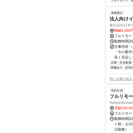
フルリモート
業務委託
法人向けイ
株式会社日本
時給2,000
フルリモー
勤務時間詳
仕事内容 
「今の案件
長く安定して
主婦・主夫歓迎
研修あり
在宅O
同じ企業の求人
契約社員
フルリモー
Teleperform
月給330,0
フルリモー
勤務時間詳
ト制：土日
日勤務） ・