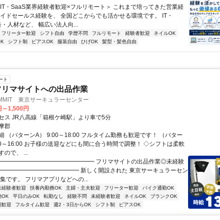
＜IT・SaaS業界経験者歓迎×フルリモート＞ これまで培ってきた営業経
サイドセールス経験を、 全国どこからでも活かせる環境です。 IT・
告・人材など、 幅広い法人向...
フリーター歓迎
シフト自由
学歴不問
フルリモート
経験者歓迎
ネイルOK
K
シフト制
ピアスOK
服装自由
ひげOK
髪型・髪色自由
ート
)フリマサイトへの出品作業
MMIT 東京サーキュラーセンター
円～1,500円
セス JR八高線「箱根ケ崎駅」より車で5分
摩郡
 （パターンA） 9:00～18:00 フルタイム勤務も歓迎です！ （パター
:00～16:00 お子様の送迎などにも間に合う時間で調整！ ◇シフトは柔軟
ので、 ...
━━━━━━━━━━━━━━━━━ フリマサイトの出品作業◎未経験
━━━━━━━━━━━━━━━ 新しく開設された 東京サーキュラーセン
集です。 フリマアプリなどへの...
未経験者歓迎
扶養内勤務OK
主婦・主夫歓迎
フリーター歓迎
バイク通勤OK
OK
平日のみOK
転勤なし
経験不問
未経験者歓迎
ネイルOK
ブランクOK
期歓迎
フルタイム歓迎
週2・3日からOK
シフト制
ピアスOK