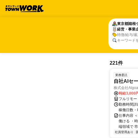
東京都
東京都
箱根
箱根
経営・事業
経営・事業
特徴/給与/
キーワード
221件
業務委託
自社AIセ
株式会社Algoa
時給3,000
フルリモー
勤務時間詳細
稼働日数・
仕事内容 
働ける ・時
端領域で 市
社員登用あり