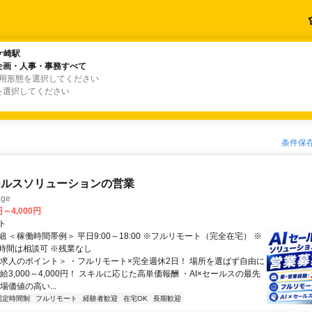
ケ崎駅
ケ崎駅
企画・人事・事務すべて
企画・人事・事務すべて
雇用形態を選択してください
を選択してください
条件保
ールスソリューションの営業
ge
円～4,000円
ト
 ＜稼働時間帯例＞ 平日9:00～18:00 ※フルリモート（完全在宅） ※
時間は相談可 ※残業なし
＜求人のポイント＞ ・フルリモート×完全週休2日！ 場所を選ばず自由に
給3,000～4,000円！ スキルに応じた高単価報酬 ・AI×セールスの最先
場価値の高い...
固定時間制
フルリモート
経験者歓迎
在宅OK
長期歓迎