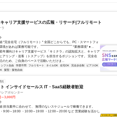
キャリア支援サービスの広報・リサーチ|フルリモート
ナラ
ト
細 *完全在宅（フルリモート）* 全国どこからでも、PC・スマートフォ
れば業務可能です。 ‾‾‾‾‾‾‾‾‾‾‾‾‾‾‾‾‾‾‾‾‾‾‾‾‾‾‾‾‾‾ *業務環境* ● ...
✨若年層向けキャリア支援サービス「キミナラ」の認知拡大と、キャリア
ヒアリング・送客（トスアップ）を担当するポジションです。 完全在
託のため、ご自身のペースで活動いただけま...
シフト自由
学歴不問
フルリモート
ネイルOK
在宅OK
完全歩合制
ピアスOK
K
髪型・髪色自由
委託
ト インサイドセールス IT・SaaS経験者歓迎
テレアポセンター
円～3,000円
ト
細 担当案件に合わせて、 無理のないスケジュールで稼働できます。
9:00～18:00 ・10:00～19:00 ・12:00～20:00 など 営業経験を活かし