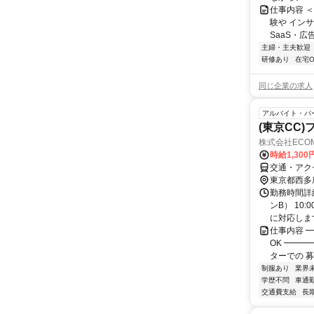
仕事内容 
験や イン
SaaS・広
主婦・主夫歓迎
研修あり
在宅O
同じ企業の求人
アルバイト・パ
(東京CC
株式会社ECO
時給1,300
交通・アク
東京都西多
勤務時間詳細
ンB） 10
に対応します
仕事内容 
OK ━━
ターでの 募
制服あり
業界
学歴不問
車通勤
交通費支給
長