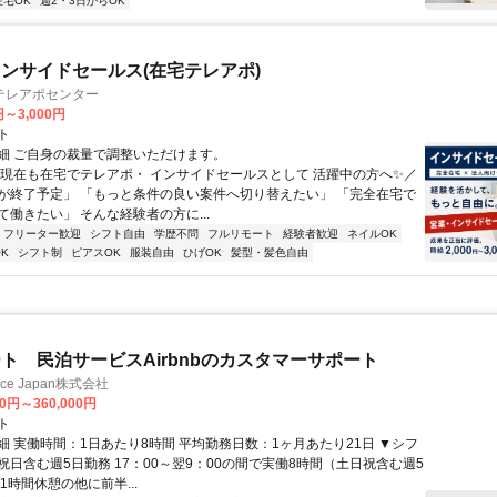
在宅OK
週2・3日からOK
ンサイドセールス(在宅テレアポ)
テレアポセンター
円～3,000円
ト
細 ご自身の裁量で調整いただけます。
＼現在も在宅でテレアポ・ インサイドセールスとして 活躍中の方へ✨／
が終了予定」 「もっと条件の良い案件へ切り替えたい」 「完全在宅で
働きたい」 そんな経験者の方に...
フリーター歓迎
シフト自由
学歴不問
フルリモート
経験者歓迎
ネイルOK
K
シフト制
ピアスOK
服装自由
ひげOK
髪型・髪色自由
ト 民泊サービスAirbnbのカスタマーサポート
ance Japan株式会社
00円～360,000円
ト
細 実働時間：1日あたり8時間 平均勤務日数：1ヶ月あたり21日 ▼シフ
祝日含む週5日勤務 17：00～翌9：00の間で実働8時間（土日祝含む週5
1時間休憩の他に前半...