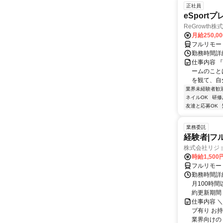
正社員
eSport
ReGrowth株
月給250,0
フルリモー
勤務時間詳
仕事内容 
ームのこと
を観て、自
業界未経験者歓
ネイルOK
研修
友達と応募OK
業務委託
経験者|フ
株式会社リジ
時給1,500
フルリモー
勤務時間詳細
月100時
約更新期間
仕事内容 
ブ有り お
業界向けの 