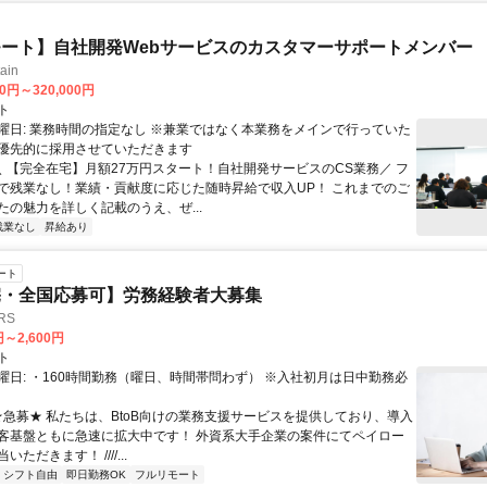
ート】自社開発Webサービスのカスタマーサポートメンバー
ain
00円～320,000円
ト
曜日: 業務時間の指定なし ※兼業ではなく本業務をメインで行っていた
優先的に採用させていただきます
 ＼ 【完全在宅】月額27万円スタート！自社開発サービスのCS業務／ フ
で残業なし！業績・貢献度に応じた随時昇給で収入UP！ これまでのご
たの魅力を詳しく記載のうえ、ぜ...
残業なし
昇給あり
ート
宅・全国応募可】労務経験者大募集
RS
円～2,600円
ト
曜日: ・160時間勤務（曜日、時間帯問わず） ※入社初月は日中勤務必
 ★急募★ 私たちは、BtoB向けの業務支援サービスを提供しており、導入
客基盤ともに急速に拡大中です！ 外資系大手企業の案件にてペイロー
ただきます！ ////...
シフト自由
即日勤務OK
フルリモート