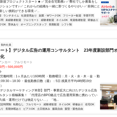
★新規プロジェクトスタート★ ✅ 完全在宅勤務♪ ✅ 弊社でしか募集をし
ジションです♪ ✅ これからの組織を一緒に形づくるやりがい ✅ 前例にと
しい挑戦ができる環境 ✅...
迎
ランチタイム
社員登用あり
副業・WワークOK
フリーター歓迎
学歴不問
不問
未経験者歓迎
フルリモート
経験者歓迎
ネイルOK
有資格者歓迎
研修あり
クOK
育休あり
オープニングスタッフ
長期歓迎
シフト制
契約社員
ート】デジタル広告の運用コンサルタント 23年度新設部門
強化
アンカー フルリモート
00円～500,000円
ト
総労働時間：1ヶ月あたり160時間 ・勤務曜日：月・火・水・木・金 ・勤
1] 09:30～18:30 ・最低勤務日数（週）：5日 残業月平均4時間19分
度）
【デジタルマーケティング本部】部門・事業拡大に向けたデジタル広告
ルタント積極募集！ 「代理店のBPO拠点で広告運用実務に携わってい
入稿・運用だけでは物足りない…」 「地...
固定時間制
転勤なし
フルリモート
経験者歓迎
ネイルOK
研修あり
在宅OK
あり
長期休暇あり
ピアスOK
土日祝休み
服装自由
髪型・髪色自由