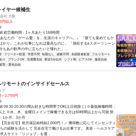
プレイヤー候補生
式会社 大阪
00円以上
ト
細 総労働時間：1ヶ月あたり168時間
『あなたの「ゲーム愛」を、生涯のキャリアへ。』 「寝ても覚めてもゲ
ばかり。これが仕事になれば最高なのに」 「熱狂するeスポーツシーン
分もあの歓声の中に立ちたいと憧れた」...
迎
フリーター歓迎
学歴不問
転勤なし
経験不問
未経験者歓迎
フルリモート
あり
ブランクOK
交通費支給
駅近5分以内
シフト制
ピアスOK
服装自由
髪型・髪色自由
ルリモートのインサイドセールス
ョブ
円～2,750円
ト
 09:30-20:30の間お好きな時間帯でOK(土日祝除く) ※最低稼働時間：
間以上 ※水、木、金曜日メインで稼働できる方は60時間以上から可能 契
：1か月、3か月
＼【完全在宅】初月保証給時給2,000円！／ 獲得数に応じてインセンティ
持ちの経験を活かして 完全在宅で働けるお仕事です。 美容・ヘルスケア
求人サイト「リジョブ」を運...