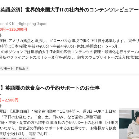
英語必須】世界的米国大手ITの社内外のコンテンツレビュア
ional K.K., Highspring Japan
00円～325,000円
ト
曜日: アメリカ拠点と連携し、グローバルな環境で働く正社員を募集します。 完全
時間は日本時間: 午前7時00分〜午後4時00分 (休憩1時間含む） 5－6月...
 このポジションでは世界的大手IT企業の広告コンテンツの管理・最適化を行うチー
分析やクライアントのポリシー遵守を確認し、顧客のウェブサイトへの流入数増加
ルリモート
昇給あり
宅】英語圏の飲食店への予約サポートのお仕事
ー
円～2,500円
ト
日: 【原則自由】 * 完全在宅勤務 * 1日4時間〜、週3日〜OK * 土日祝
 * 「平日のお昼だけ」「金、土、日のみ」など柔軟に調整可能
 主婦・主夫・副業の方活躍中◎ 飲食店の予約サポートのお仕事 【仕事内
にいながら、飲食店の予約をサポートするお仕事です。 お客様から飲食
依頼を受け取り、電話でお店...