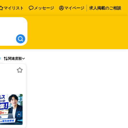
マイリスト
メッセージ
マイページ
求人掲載のご相談
存
関連度順