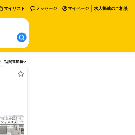
マイリスト
メッセージ
マイページ
求人掲載のご相談
存
関連度順