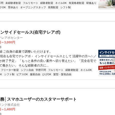
不問
未経験者歓迎
フルリモート
経験者歓迎
ネイルOK
有資格者歓迎
研修あり
クOK
育休あり
オープニングスタッフ
長期歓迎
シフト制
ンサイドセールス(在宅テレアポ)
テレアポセンター
円～3,000円
ト
細 ご自身の裁量で調整いただけます。
＼現在も在宅でテレアポ・ インサイドセールスとして 活躍中の方へ✨／
が終了予定」 「もっと条件の良い案件へ切り替えたい」 「完全在宅で
働きたい」 そんな経験者の方に...
フリーター歓迎
シフト自由
学歴不問
フルリモート
経験者歓迎
ネイルOK
K
シフト制
ピアスOK
服装自由
ひげOK
髪型・髪色自由
務│スマホユーザーのカスタマーサポート
リンク株式会社
円～1,400円
ト