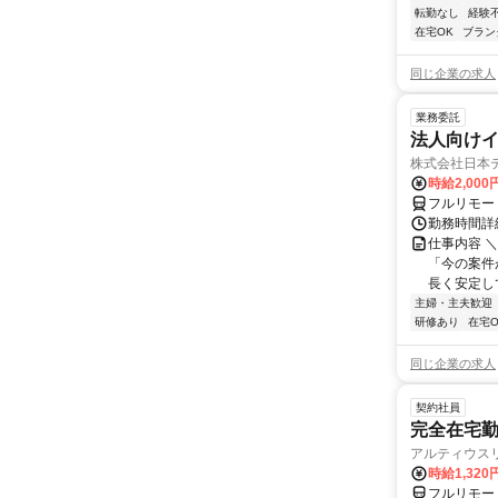
転勤なし
経験
在宅OK
ブラン
同じ企業の求人
業務委託
法人向けイ
株式会社日本
時給2,000
フルリモー
勤務時間詳
仕事内容 
「今の案件
長く安定して
主婦・主夫歓迎
研修あり
在宅O
同じ企業の求人
契約社員
完全在宅勤
アルティウス
時給1,320
フルリモー