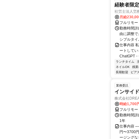
経験者限定
社労士法人労
月給230,0
フルリモー
勤務時間詳細
由に調整で
シブルタイムも
仕事内容 
ートしている
ChatGPT・G
ランチタイム
ネイルOK
残業
長期歓迎
ピアス
業務委託
インサイ
株式会社DREA
時給1,700
フルリモー
勤務時間詳細
1年
仕事内容 ─
円〜370
ージングなし