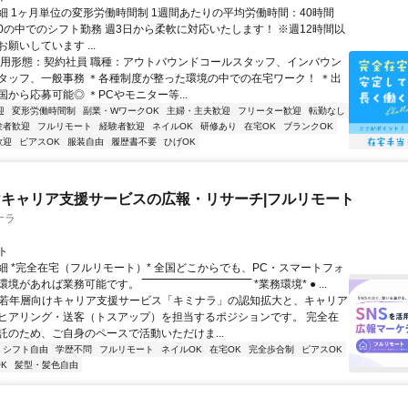
細 1ヶ月単位の変形労働時間制 1週間あたりの平均労働時間：40時間
0:00の中でのシフト勤務 週3日から柔軟に対応いたします！ ※週12時間以
願いしています ...
雇用形態：契約社員 職種：アウトバウンドコールスタッフ、インバウン
タッフ、一般事務 ＊各種制度が整った環境の中での在宅ワーク！ ＊出
から応募可能◎ ＊PCやモニター等...
迎
変形労働時間制
副業・WワークOK
主婦・主夫歓迎
フリーター歓迎
転勤なし
験者歓迎
フルリモート
経験者歓迎
ネイルOK
研修あり
在宅OK
ブランクOK
歓迎
ピアスOK
服装自由
履歴書不要
ひげOK
キャリア支援サービスの広報・リサーチ|フルリモート
ナラ
ト
細 *完全在宅（フルリモート）* 全国どこからでも、PC・スマートフォ
れば業務可能です。 ‾‾‾‾‾‾‾‾‾‾‾‾‾‾‾‾‾‾‾‾‾‾‾‾‾‾‾‾‾‾ *業務環境* ● ...
✨若年層向けキャリア支援サービス「キミナラ」の認知拡大と、キャリア
ヒアリング・送客（トスアップ）を担当するポジションです。 完全在
託のため、ご自身のペースで活動いただけま...
シフト自由
学歴不問
フルリモート
ネイルOK
在宅OK
完全歩合制
ピアスOK
K
髪型・髪色自由