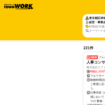
東京都
石神
経営・事業
特徴/給与/
キーワード
221件
アル
人事コン
株式会社エフ
時給2,30
フルリモー
勤務時間詳細
ご希望に応
う。
仕事内容 
域において
ラの 整備・