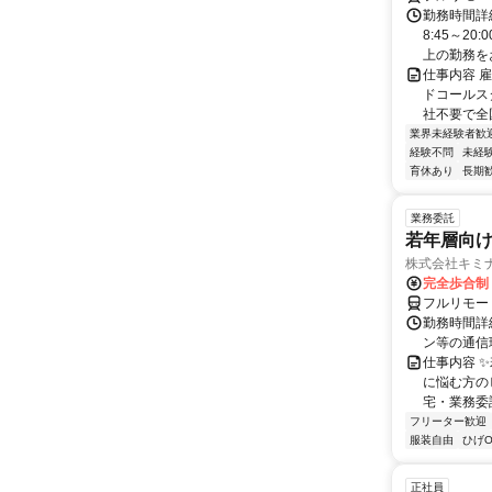
勤務時間詳
8:45～2
上の勤務をお
仕事内容 
ドコールス
社不要で全国
業界未経験者歓
経験不問
未経
育休あり
長期
業務委託
若年層向け
株式会社キミ
完全歩合制
フルリモー
勤務時間詳
ン等の通信環境があ
仕事内容 
に悩む方の
宅・業務委
フリーター歓迎
服装自由
ひげO
正社員