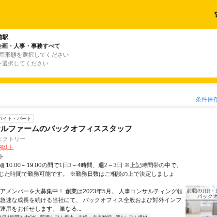
前駅
企画・人事・事務すべて
雇用形態を選択してください
を選択してください
条件保
バイト・パート
サルファームのバックオフィススタッフ
ェクトリー
0円以上
ト
 10:00～19:00の間で1日3～4時間、週2～3日 ※上記時間帯の中で、
じた時間で勤務可能です。 ※勤務日数はご相談の上で決定しましょ
コアメンバーを大募集中！ 創業は2023年5月。 人事コンサルティング領
 急速な成長を続ける当社にて、 バックオフィス全般および対外インフ
運用をお任せします。 単なる...