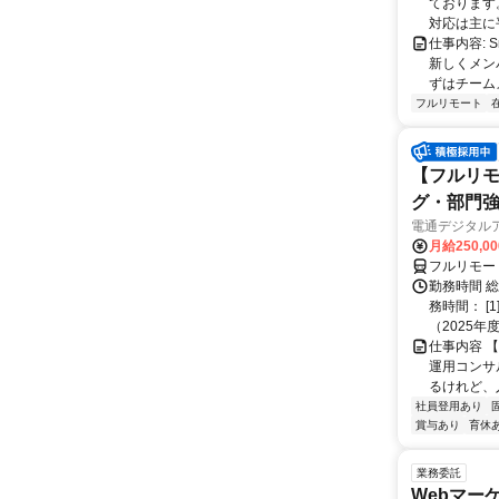
ております。
対応は主に平
仕事内容:
新しくメン
ずはチーム
フルリモート
【フルリモ
グ・部門
電通デジタル
月給250,0
フルリモー
勤務時間 
務時間： [
（2025年
仕事内容 
運用コンサ
るけれど、
社員登用あり
賞与あり
育休
業務委託
Webマー