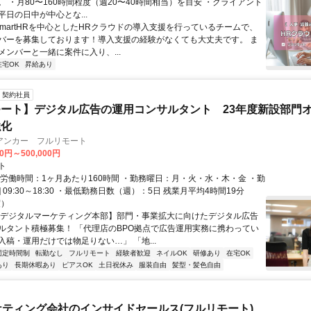
 ・月80〜160時間程度（週20〜40時間相当）を目安 ・クライアント
日の日中が中心とな...
 SmartHRを中心としたHRクラウドの導入支援を行っているチームで、
バーを募集しております！導入支援の経験がなくても大丈夫です。 ま
メンバーと一緒に案件に入り、...
在宅OK
昇給あり
契約社員
ート】デジタル広告の運用コンサルタント 23年度新設部門
強化
アンカー フルリモート
00円～500,000円
ト
総労働時間：1ヶ月あたり160時間 ・勤務曜日：月・火・水・木・金 ・勤
1] 09:30～18:30 ・最低勤務日数（週）：5日 残業月平均4時間19分
度）
【デジタルマーケティング本部】部門・事業拡大に向けたデジタル広告
ルタント積極募集！ 「代理店のBPO拠点で広告運用実務に携わってい
入稿・運用だけでは物足りない…」 「地...
固定時間制
転勤なし
フルリモート
経験者歓迎
ネイルOK
研修あり
在宅OK
あり
長期休暇あり
ピアスOK
土日祝休み
服装自由
髪型・髪色自由
ケティング会社のインサイドセールス(フルリモート)