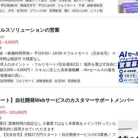
1日4時間以内OK
隔週シフト提出
主婦・主夫歓迎
週1シフト提出
即日勤務OK
職場見学可
平日のみOK
フルリモート
午前
経験者歓迎
なし
夕方
在宅OK
ブランクOK
長期歓迎
週2・3日からOK
シフト制
ールスソリューションの営業
ge
円～4,000円
ト
 ＜稼働時間帯例＞ 平日9:00～18:00 ※フルリモート（完全在宅） ※
時間は相談可 ※残業なし
＜求人のポイント＞ ・フルリモート×完全週休2日！ 場所を選ばず自由に
給3,000～4,000円！ スキルに応じた高単価報酬 ・AI×セールスの最先
場価値の高い...
固定時間制
フルリモート
経験者歓迎
在宅OK
長期歓迎
ート】自社開発Webサービスのカスタマーサポートメンバー
ain
00円～320,000円
ト
曜日: 業務時間の指定なし ※兼業ではなく本業務をメインで行っていた
優先的に採用させていただきます
 ＼ 【完全在宅】月額27万円スタート！自社開発サービスのCS業務／ フ