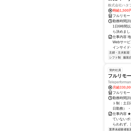
株式会社ハタ
時給1,50
フルリモー
勤務時間詳
1日6時間
ら決めましょ
仕事内容 
Webサー
インサイド
主婦・主夫歓迎
シフト制
服装
契約社員
フルリモー
Teleperform
月給330,0
フルリモー
勤務時間詳
ト制：土日
日勤務） ・
仕事内容 
ていないポ
らわれず、新
業界未経験者歓