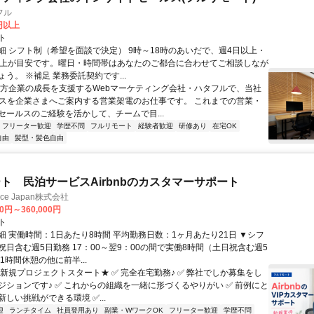
フル
0円以上
ト
細 シフト制（希望を面談で決定） 9時～18時のあいだで、週4日以上・
以上が目安です。曜日・時間帯はあなたのご都合に合わせてご相談しなが
う。 ※補足 業務委託契約です...
地方企業の成長を支援するWebマーケティング会社・ハタフルで、当社
ビスを企業さまへご案内する営業架電のお仕事です。 これまでの営業・
セールスのご経験を活かして、チームで目...
フリーター歓迎
学歴不問
フルリモート
経験者歓迎
研修あり
在宅OK
自由
髪型・髪色自由
ト 民泊サービスAirbnbのカスタマーサポート
ance Japan株式会社
00円～360,000円
ト
細 実働時間：1日あたり8時間 平均勤務日数：1ヶ月あたり21日 ▼シフ
祝日含む週5日勤務 17：00～翌9：00の間で実働8時間（土日祝含む週5
1時間休憩の他に前半...
★新規プロジェクトスタート★ ✅ 完全在宅勤務♪ ✅ 弊社でしか募集をし
ジションです♪ ✅ これからの組織を一緒に形づくるやりがい ✅ 前例にと
しい挑戦ができる環境 ✅...
迎
ランチタイム
社員登用あり
副業・WワークOK
フリーター歓迎
学歴不問