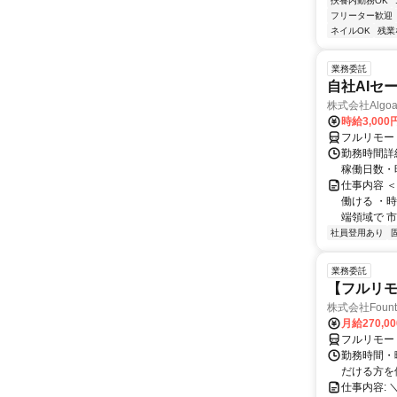
扶養内勤務OK
フリーター歓迎
ネイルOK
残業
業務委託
自社AIセ
株式会社Algoa
時給3,000
フルリモー
勤務時間詳細
稼働日数・
仕事内容 
働ける ・時
端領域で 市
社員登用あり
業務委託
【フルリモ
株式会社Fount
月給270,0
フルリモー
勤務時間・
だける方を
仕事内容: