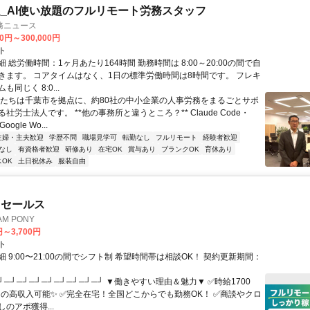
_AI使い放題のフルリモート労務スタッフ
務ニュース
00円～300,000円
ト
 総労働時間：1ヶ月あたり164時間 勤務時間は 8:00～20:00の間で自
きます。 コアタイムはなく、1日の標準労働時間は8時間です。 フレキ
同じく 8:0...
私たちは千葉市を拠点に、約80社の中小企業の人事労務をまるごとサポ
社労士法人です。 **他の事務所と違うところ？** Claude Code・
oogle Wo...
主婦・主夫歓迎
学歴不問
職場見学可
転勤なし
フルリモート
経験者歓迎
なし
有資格者歓迎
研修あり
在宅OK
賞与あり
ブランクOK
育休あり
OK
土日祝休み
服装自由
ドセールス
M PONY
円～3,700円
ト
 9:00〜21:00の間でシフト制 希望時間帯は相談OK！ 契約更新期間：
┘─┘─┘─┘─┘─┘─┘─┘─┘ ▼働きやすい理由＆魅力▼ ✅時給1700
0円の高収入可能✨ ✅完全在宅！全国どこからでも勤務OK！ ✅商談やクロ
のアポ獲得...