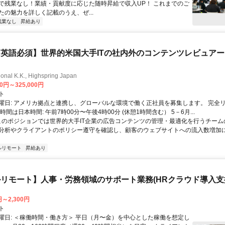
で残業なし！業績・貢献度に応じた随時昇給で収入UP！ これまでのご
たの魅力を詳しく記載のうえ、ぜ...
残業なし
昇給あり
英語必須】世界的米国大手ITの社内外のコンテンツレビュア
ional K.K., Highspring Japan
00円～325,000円
ト
曜日: アメリカ拠点と連携し、グローバルな環境で働く正社員を募集します。 完全
時間は日本時間: 午前7時00分〜午後4時00分 (休憩1時間含む） 5－6月...
 このポジションでは世界的大手IT企業の広告コンテンツの管理・最適化を行うチー
分析やクライアントのポリシー遵守を確認し、顧客のウェブサイトへの流入数増加
ルリモート
昇給あり
リモート】人事・労務領域のサポート業務(HRクラウド導入支
円～2,300円
ト
曜日: ＜稼働時間・働き方＞ 平日（月〜金）を中心とした稼働を想定し