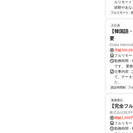
ルリモート
経験やあな
フルリモート
正社員
【韓国語・
要
Drake Internat
月給300,0
フルリモー
勤務時間・
です。 業務
仕事内容:
て、データ
た...
固定時間制
フ
業務委託
【完全フル
株式会社BUFF
時給1,500
フルリモー
勤務時間・