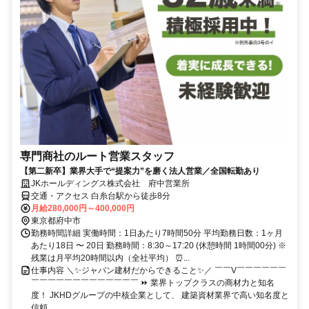
専門商社のルート営業スタッフ
【第二新卒】業界大手で“提案力”を磨く法人営業／全国転勤あり
JKホールディングス株式会社 府中営業所
交通・アクセス 白糸台駅から徒歩8分
月給280,000円～400,000円
東京都府中市
勤務時間詳細 実働時間：1日あたり7時間50分 平均勤務日数：1ヶ月
あたり18日 〜 20日 勤務時間：8:30～17:20 (休憩時間 1時間00分) ※
残業は月平均20時間以内（全社平均） ⏰...
仕事内容 ＼✨ジャパン建材だからできること✨／ ￣￣V￣￣￣￣￣￣
￣￣￣￣￣￣￣￣￣￣￣￣￣ ⏩ 業界トップクラスの商材力と知名
度！ JKHDグループの中核企業として、 建築資材業界で高い知名度と
信頼...