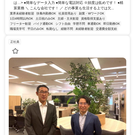
は…> ●簡単なデータ入力 ●簡単な電話対応 ※頻度は低めです！ ●精
算業務 ＼ こんな会社です！ ／ どの事業も生活する上では欠...
業界未経験者歓迎
扶養内勤務OK
社員登用あり
副業・WワークOK
1日4時間以内OK
土日祝のみOK
主婦・主夫歓迎
資格取得支援あり
フリーター歓迎
バイク通勤OK
シフト自由
学歴不問
車通勤OK
即日勤務OK
職場見学可
平日のみOK
転勤なし
経験不問
未経験者歓迎
交通費全額支給
正社員