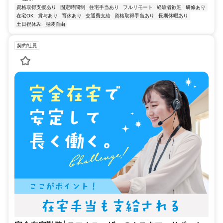
資格取得支援あり
固定時間制
住宅手当あり
フルリモート
経験者歓迎
研修あり
在宅OK
賞与あり
育休あり
交通費支給
資格取得手当あり
長期休暇あり
土日祝休み
服装自由
契約社員