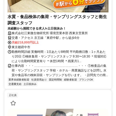
水質・食品検体の集荷・サンプリングスタッフと衛生
調査スタッフ
未経験から挑戦できる求人✨土日祝休み！
株式会社江東微生物研究所 環境営業本部 西東京営業所
交通・アクセス 京王線「東府中駅」から徒歩6分
月給218,000円以上
東京都府中市
勤務時間詳細 実働時間：1日あたり8時間 平均勤務日数：1ヶ月あた
り20日 ①検体集荷・サンプリングスタッフ 9:30〜18:30 ＊現場対応
により出勤時間変更有り ＊休憩1時間 ＊残業月1...
仕事内容 ・・・……………………………………・・・ ①検査品の集
荷・サンプリングスタッフ 学校・ホテル・商業施設などを訪問し 水
質や食品等の検体回収・サンプリングを行います。 ・訪問先での簡...
業界未経験者歓迎
社員登用あり
固定時間制
経験者歓迎
ブランクOK
交通費支給
土日祝休み
正社員