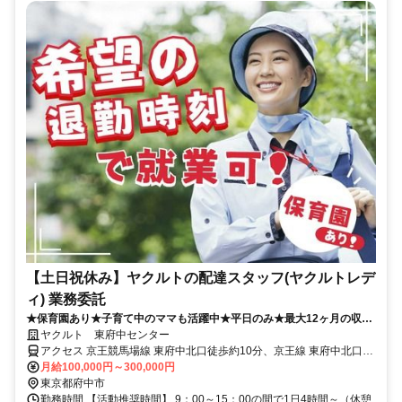
【土日祝休み】ヤクルトの配達スタッフ(ヤクルトレデ
ィ) 業務委託
★保育園あり★子育て中のママも活躍中★平日のみ★最大12ヶ月の収入
補償あり
ヤクルト 東府中センター
アクセス 京王競馬場線 東府中北口徒歩約10分、京王線 東府中北口徒
歩約10分、京王線 多磨霊園北口徒歩約11分
月給100,000円～300,000円
東京都府中市
勤務時間 【活動推奨時間】 9：00～15：00の間で1日4時間～（休憩