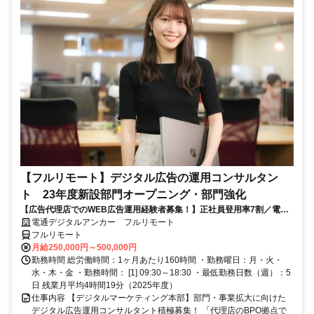
【フルリモート】デジタル広告の運用コンサルタン
ト 23年度新設部門オープニング・部門強化
【広告代理店でのWEB広告運用経験者募集！】正社員登用率7割／電通
G／全国×完全在宅／年休126日・土日祝休み／残業月平均4時間19分
電通デジタルアンカー フルリモート
フルリモート
月給250,000円～500,000円
勤務時間 総労働時間：1ヶ月あたり160時間 ・勤務曜日：月・火・
水・木・金 ・勤務時間： [1] 09:30～18:30 ・最低勤務日数（週）：5
日 残業月平均4時間19分（2025年度）
仕事内容 【デジタルマーケティング本部】部門・事業拡大に向けた
デジタル広告運用コンサルタント積極募集！ 「代理店のBPO拠点で