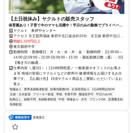
【土日祝休み】ヤクルトの販売スタッフ
保育園あり！子育て中のママも活躍中！平日のみの勤務でプライベート
と両立できます◎
ヤクルト 東府中センター
アクセス 京王競馬場線 東府中北口徒歩約10分、京王線 東府中北口徒
歩約10分、京王線 多磨霊園北口徒歩約11分
時給1,320円以上
東京都府中市
勤務時間 ・勤務曜日：月・火・水・木・金 ・勤務時間： [1] 09:00～
14:00 [2] 09:00～15:00 [3] 09:00～15:30 ・最低勤務日数（週）：3日
【働き方の融通...
仕事内容 ＼週3日～｜1日4時間程度／ 一般家庭やオフィスのお客さ
ま等 地域の皆様にヤクルトなどの飲料や 健康情報をお届けするお仕
事です。 【お届け先】 日頃ヤクルト商品をご愛飲いただいているお
客さ...
制服あり
業界未経験者歓迎
扶養内勤務OK
社員登用あり
1日4時間以内OK
主婦・主夫歓迎
フリーター歓迎
早朝
学歴不問
職場見学可
平日のみOK
転勤なし
経験不問
未経験者歓迎
午前
研修あり
夕方
ブランクOK
交通費支給
長期歓迎
業務委託