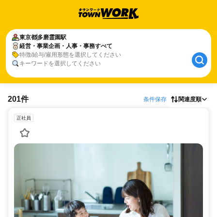
東京都
多磨霊園駅
経営・事業企画・人事・事務すべて
特徴/給与/雇用形態を選択してください
キーワードを選択してください
201件
条件保存
関連度順
正社員