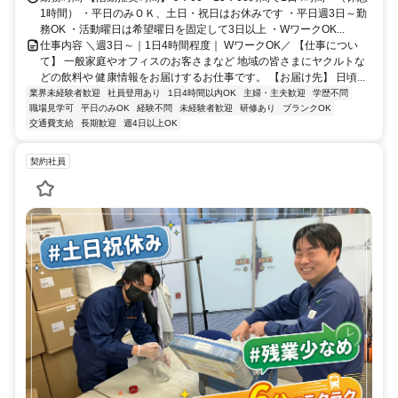
1時間） ・平日のみＯＫ、土日・祝日はお休みです ・平日週3日～勤
務OK ・活動曜日は希望曜日を固定して3日以上 ・WワークOK...
仕事内容 ＼週3日～｜1日4時間程度｜ WワークOK／ 【仕事につい
て】 一般家庭やオフィスのお客さまなど 地域の皆さまにヤクルトな
どの飲料や 健康情報をお届けするお仕事です。 【お届け先】 日頃...
業界未経験者歓迎
社員登用あり
1日4時間以内OK
主婦・主夫歓迎
学歴不問
職場見学可
平日のみOK
経験不問
未経験者歓迎
研修あり
ブランクOK
交通費支給
長期歓迎
週4日以上OK
契約社員