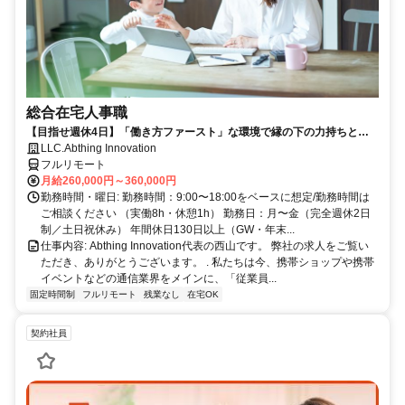
総合在宅人事職
【目指せ週休4日】「働き方ファースト」な環境で縁の下の力持ちとし
て活躍する人事ポジション｜20代30代活躍中
LLC.Abthing Innovation
フルリモート
月給260,000円～360,000円
勤務時間・曜日: 勤務時間：9:00〜18:00をベースに想定/勤務時間は
ご相談ください （実働8h・休憩1h） 勤務日：月〜金（完全週休2日
制／土日祝休み） 年間休日130日以上（GW・年末...
仕事内容: Abthing Innovation代表の西山です。 弊社の求人をご覧い
ただき、ありがとうございます。 . 私たちは今、携帯ショップや携帯
イベントなどの通信業界をメインに、「従業員...
固定時間制
フルリモート
残業なし
在宅OK
契約社員