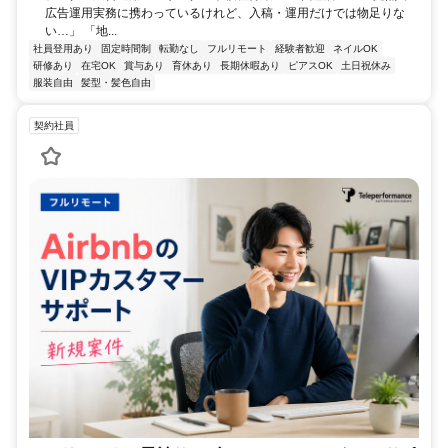
広告運用実務に携わっているけれど、入稿・運用だけでは物足りな
い…」 「地...
社員登用あり
固定時間制
転勤なし
フルリモート
経験者歓迎
ネイルOK
研修あり
在宅OK
賞与あり
育休あり
長期休暇あり
ピアスOK
土日祝休み
服装自由
髪型・髪色自由
契約社員