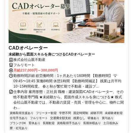
CADオペレーター
未経験から図面スキルを身につけるCADオペレーター
株式会社山親不動産
フルリモート
月給237,000円～300,000円
勤務時間詳細 総労働時間：1ヶ月あたり160時間 【勤務時間】 💡
09:45〜18:45 実働8時間 休憩1時間 【勤務時間補足】 残業は月平均
10~15時間程度。 春と秋が繁忙期で不動産・建設プ...
仕事内容 雇用形態：正社員 職種：建築製図/CADオペレーター、その
他不動産専門職 ★未経験から、図面作成スキルを身につける★ 株式
会社山親不動産では、不動産の賃貸・売買・管理を中心に、物件に関
わ...
資格取得支援あり
フリーター歓迎
学歴不問
固定時間制
経験不問
未経験者歓迎
住宅手当あり
フルリモート
交通費全額支給
残業なし
研修あり
賞与あり
ブランクOK
育休あり
長期歓迎
資格取得手当あり
長期休暇あり
土日祝休み
寮・社宅あり