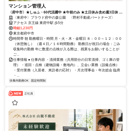
マンション管理人
〈府中市〉★しゅふ・60代活躍中 ★午前のみ ★土日休み含め週3日休 ★
単独勤務★扶養内
〈東府中〉プラウド府中の森公園 〈野村不動産パートナーズ〉
アクセス 京王線 東府中駅 歩5分
時給1,230円
東京都府中市
時間帯 朝 勤務曜日・時間 月・火・木・金曜日 ８：００～１２：００
（休憩無し） （週４日／１６時間勤務） 勤務日が祝日の場合：ごみ
収集時の勤務 年に数度の点検が入る際は、残業をお願いすることが
ご...
仕事情報 ● 仕事内容 ・清掃業務（共用部分の日常清掃、ゴミ庫の管
理） ・巡回・点検（建物設備・敷地内）、立会い業務（設備点検）
・受付業務（入居者、来訪者の応対） ・月次理事会・年次総会 臨席
・...
扶養内勤務OK
固定時間制
正社員