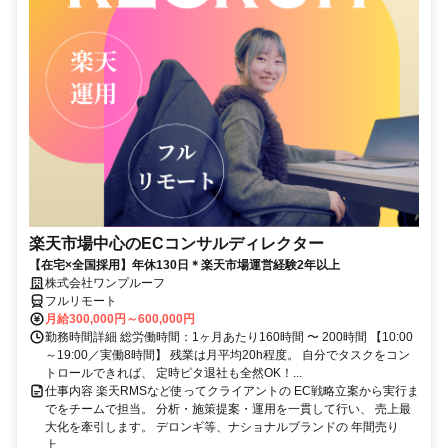
楽天市場中心のECコンサルディレクター
【在宅×全国採用】年休130日＊楽天市場運営経験2年以上
株式会社ワンプルーフ
フルリモート
月給300,000円～600,000円
勤務時間詳細 総労働時間：1ヶ月あたり160時間 〜 200時間 【10:00
～19:00／実働8時間】 残業は月平均20h程度。 自分でタスクをコン
トロールできれば、 定時ピタ退社も全然OK！...
仕事内容 楽天RMSなど使ってクライアントの EC戦略立案から実行ま
でをチームで担当。 分析・施策提案・運用を一貫して行い、 売上最
大化を牽引します。 デロンギ等、ナショナルブランドの 年間売り
上...