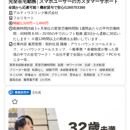
完全在宅勤務│スマホユーザーのカスタマーサポート
全国から応募可能！機材貸与で安心/1260703380
アルティウスリンク株式会社
フルリモート
時給1,320円～1,400円
勤務時間詳細 1ヶ月単位の変形労働時間制 1週間あたりの平均労働時
間：40時間 8:45～20:00の中でのシフト勤務 週3日から柔軟に対応い
たします！ ※週12時間以上の勤務をお願いしています ...
仕事内容 雇用形態：契約社員 職種：アウトバウンドコールスタッ
フ、インバウンドコールスタッフ、一般事務 ＊各種制度が整った環
境の中での在宅ワーク！ ＊出社不要で全国から応募可能◎ ＊PCやモ
ニター等...
業界未経験者歓迎
変形労働時間制
副業・WワークOK
主婦・主夫歓迎
フリーター歓迎
転勤なし
経験不問
未経験者歓迎
フルリモート
経験者歓迎
ネイルOK
研修あり
在宅OK
ブランクOK
育休あり
長期歓迎
ピアスOK
服装自由
履歴書不要
ひげOK
正社員