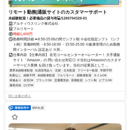
リモート勤務|通販サイトのカスタマーサポート
未経験歓迎！必要備品の貸与有💻/1260704320-01
アルティウスリンク株式会社
フルリモート
時給1,400円
勤務時間詳細 ⏩6:50-25:00の間でシフト制 ※会社指定シフト 《シフ
ト例》実働8時間 ・6:50-16:00 ・15:50-25:00 ※健康管理のため勤務
間インターバル 設定あり ※所...
仕事内容 【仕事内容】 在宅コールセンターオペレーター！ 大手通販
サイト「Amazon」の 問い合わせ対応◎ ※当社はAmazonのカスタマ
ーサービス業務 を請け負っています。当社の従業員として ...
業界未経験者歓迎
社員登用あり
主婦・主夫歓迎
フリーター歓迎
学歴不問
転勤なし
経験不問
未経験者歓迎
フルリモート
経験者歓迎
ネイルOK
研修あり
在宅OK
ブランクOK
交通費支給
長期歓迎
シフト制
ピアスOK
服装自由
ひげOK
同じ企業の求人
契約社員