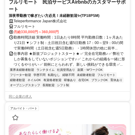
フルリモート 民泊サービスAirbnbのカスタマーサポ
ート
深夜帯勤務で稼ぎたい方必見！未経験歓迎✨(TP18PSM)
Teleperformance Japan株式会社
フルリモート
月給330,000円～360,000円
勤務時間詳細 実働時間：1日あたり8時間 平均勤務日数：1ヶ月あた
り21日 ▼シフト制：土日祝日含む週5日勤務 17：00～翌9：00の間
で実働8時間（土日祝含む週5日勤務） ・1時間休憩の他に前半...
仕事内容 ★新規プロジェクトスタート★ ✅ 完全在宅勤務♪ ✅ 弊社で
しか募集をしていないポジションです♪ ✅ これからの組織を一緒に形
づくるやりがい ✅ 前例にとらわれず、新しい挑戦ができる環境 ✅...
業界未経験者歓迎
ランチタイム
社員登用あり
副業・WワークOK
フリーター歓迎
学歴不問
転勤なし
経験不問
未経験者歓迎
フルリモート
経験者歓迎
ネイルOK
有資格者歓迎
研修あり
在宅OK
ブランクOK
育休あり
オープニングスタッフ
長期歓迎
シフト制
同じ企業の求人
アルバイト・パート