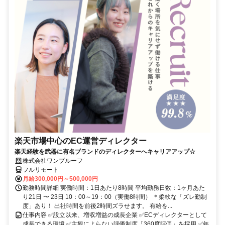
楽天市場中心のEC運営ディレクター
楽天経験を武器に有名ブランドのディレクターへキャリアアップ☆
株式会社ワンプルーフ
フルリモート
月給300,000円～500,000円
勤務時間詳細 実働時間：1日あたり8時間 平均勤務日数：1ヶ月あた
り21日 〜 23日 10：00～19：00（実働8時間） ＊柔軟な「ズレ勤制
度」あり！ 出社時間を前後2時間ズラせます。 有給を...
仕事内容 ✅設立以来、増収増益の成長企業 ✅ECディレクターとして
成長できる環境 ✅主観によらない評価制度「360度評価」を採用 ✅年