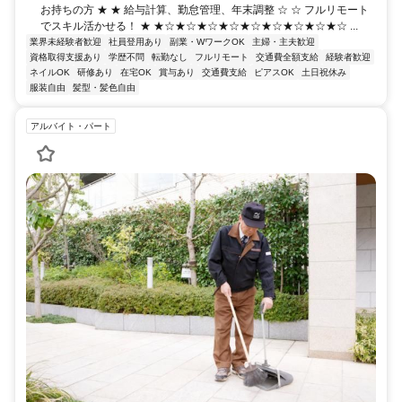
お持ちの方 ★ ★ 給与計算、勤怠管理、年末調整 ☆ ☆ フルリモート
でスキル活かせる！ ★ ★☆★☆★☆★☆★☆★☆★☆★☆★☆ ...
業界未経験者歓迎
社員登用あり
副業・WワークOK
主婦・主夫歓迎
資格取得支援あり
学歴不問
転勤なし
フルリモート
交通費全額支給
経験者歓迎
ネイルOK
研修あり
在宅OK
賞与あり
交通費支給
ピアスOK
土日祝休み
服装自由
髪型・髪色自由
アルバイト・パート