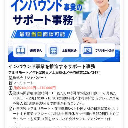
インバウンド事業を推進するサポート事務
フルリモート／年休130日／土日祝休／平均残業12h／24万
株式会社ジャパゲート
フルリモート
月給240,000円～270,000円
勤務時間詳細 実働時間：1日あたり8時間 平均勤務日数：1ヶ月あた
り18日 〜 20日 9:30〜18:30 (実働8時間／休憩1時間) ☆フレックス制
を導入 (出退勤を30分まで前後させることが...
仕事内容 ✨フルリモート・在宅勤務OK ✨外国人材の日本就業をサポ
ートする事業 ✨フレックス制＆土日祝休み ✨年間休日130日以上でプ
ライベートも充実 ＜何をやっている会社か？＞ ジャパゲートは、
「...