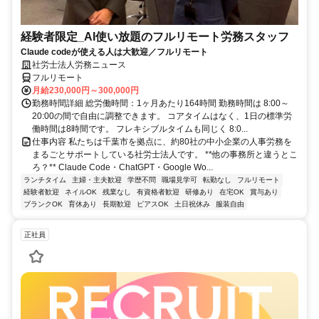
経験者限定_AI使い放題のフルリモート労務スタッフ
Claude codeが使える人は大歓迎／フルリモート
社労士法人労務ニュース
フルリモート
月給230,000円～300,000円
勤務時間詳細 総労働時間：1ヶ月あたり164時間 勤務時間は 8:00～
20:00の間で自由に調整できます。 コアタイムはなく、1日の標準労
働時間は8時間です。 フレキシブルタイムも同じく 8:0...
仕事内容 私たちは千葉市を拠点に、約80社の中小企業の人事労務を
まるごとサポートしている社労士法人です。 **他の事務所と違うとこ
ろ？** Claude Code・ChatGPT・Google Wo...
ランチタイム
主婦・主夫歓迎
学歴不問
職場見学可
転勤なし
フルリモート
経験者歓迎
ネイルOK
残業なし
有資格者歓迎
研修あり
在宅OK
賞与あり
ブランクOK
育休あり
長期歓迎
ピアスOK
土日祝休み
服装自由
正社員