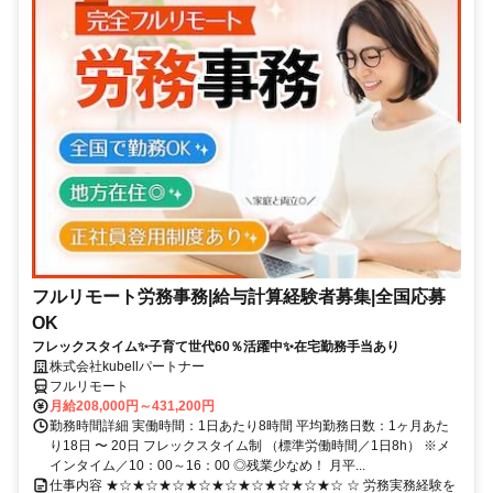
フルリモート労務事務|給与計算経験者募集|全国応募
OK
フレックスタイム✨子育て世代60％活躍中✨在宅勤務手当あり
株式会社kubellパートナー
フルリモート
月給208,000円～431,200円
勤務時間詳細 実働時間：1日あたり8時間 平均勤務日数：1ヶ月あた
り18日 〜 20日 フレックスタイム制 （標準労働時間／1日8h） ※メ
インタイム／10：00～16：00 ◎残業少なめ！ 月平...
仕事内容 ★☆★☆★☆★☆★☆★☆★☆★☆★☆ ☆ 労務実務経験を