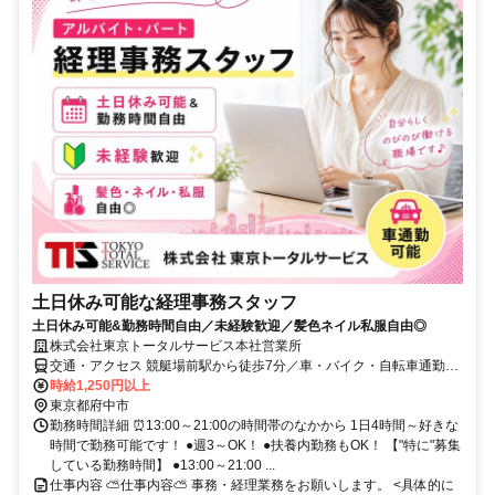
土日休み可能な経理事務スタッフ
土日休み可能&勤務時間自由／未経験歓迎／髪色ネイル私服自由◎
株式会社東京トータルサービス本社営業所
交通・アクセス 競艇場前駅から徒歩7分／車・バイク・自転車通勤可
能！
時給1,250円以上
東京都府中市
勤務時間詳細 ⏰13:00～21:00の時間帯のなかから 1日4時間～好きな
時間で勤務可能です！ ●週3～OK！ ●扶養内勤務もOK！ 【"特に"募集
している勤務時間】 ●13:00～21:00 ...
仕事内容 ⛅仕事内容⛅ 事務・経理業務をお願いします。 <具体的に