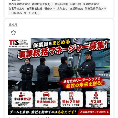
業界未経験者歓迎
資格取得支援あり
固定時間制
経験不問
未経験者歓迎
住宅手当あり
有資格者歓迎
研修あり
賞与あり
交通費支給
資格取得手当あり
土日祝休み
寮・社宅あり
正社員