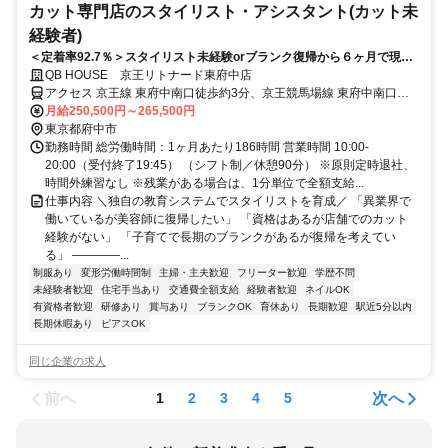
カット専門店のスタイリスト・アシスタント(カット未
経験者)
＜定着率92.7％＞スタイリスト未経験orブランク復帰から６ヶ月で現場
デビューが可能！安定の月給制×週休2日×休憩90分◎土日祝休みもOKな
QB HOUSE 京王リトナード東府中店
希望休が月に3日あり！
アクセス 京王線 東府中南口徒歩約3分、京王競馬場線 東府中南口徒
歩約3分、京王競馬場線 府中競馬正門前徒歩約12分
月給250,500円～265,500円
東京都府中市
勤務時間 総労働時間：1ヶ月あたり186時間 営業時間 10:00-
20:00（受付終了19:45） （シフト制／休憩90分） ※原則定時退社、
時間外練習なし ※残業がある場合は、1分単位で全額支給...
仕事内容 ＼独自の教育システムでスタイリストを育成／ 「異業界で
働いているが美容師に復帰したい」 「資格はあるが店舗でのカット
経験がない」 「子育てで長期のブランクがあるが復帰を考えてい
る」 ――――...
制服あり
変形労働時間制
主婦・主夫歓迎
フリーター歓迎
学歴不問
未経験者歓迎
住宅手当あり
交通費全額支給
経験者歓迎
ネイルOK
有資格者歓迎
研修あり
賞与あり
ブランクOK
育休あり
長期歓迎
駅近5分以内
長期休暇あり
ピアスOK
同じ企業の求人
前へ
次へ
1
2
3
4
5