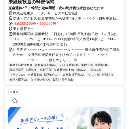
未経験歓迎の幹部候補
完全週休2日／幹部が定年間近！次の統括責任者はあなたに☆
株式会社東京トータルサービス本社営業所
交通・アクセス 競艇場前駅から徒歩7分／車・バイク・自転車通勤可
能！
月給280,000円～500,000円
東京都府中市
勤務時間詳細 実働時間：1日あたり8時間 平均勤務日数：1ヶ月あた
り20日 〜 25日 ⏰10:00～19:00(実働8時間／休憩1時間) ⏰11:00～
20:00(実働8時間／休憩1時間) ⏰12...
仕事内容 ⋆―― ⋆⋅☆⋅⋆ ―――― ⋆⋅☆⋅⋆ ――⋆ 統括責任者が定年間近
のため、 次世代の統括責任者を求めています！ ⋆―― ⋆⋅☆⋅⋆
―――― ⋆⋅☆⋅⋆ ――⋆ はじめまして。 株...
業界未経験者歓迎
資格取得支援あり
バイク通勤OK
学歴不問
車通勤OK
職場見学可
転勤なし
経験不問
交通費全額支給
研修あり
賞与あり
ブランクOK
交通費支給
駅近5分以内
資格取得手当あり
シフト制
社割あり
友達と応募OK
入社祝い金あり
髪型・髪色自由
正社員