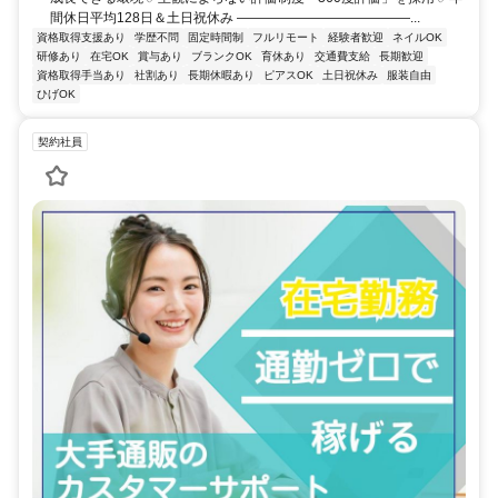
間休日平均128日＆土日祝休み ―――――――――――――...
資格取得支援あり
学歴不問
固定時間制
フルリモート
経験者歓迎
ネイルOK
研修あり
在宅OK
賞与あり
ブランクOK
育休あり
交通費支給
長期歓迎
資格取得手当あり
社割あり
長期休暇あり
ピアスOK
土日祝休み
服装自由
ひげOK
契約社員