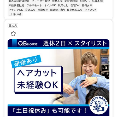
業界未経験者歓迎
フリーター歓迎
学歴不問
固定時間制
転勤なし
経験不問
未経験者歓迎
フルリモート
ネイルOK
残業なし
在宅OK
賞与あり
ブランクOK
育休あり
長期歓迎
駅近5分以内
長期休暇あり
ピアスOK
土日祝休み
正社員