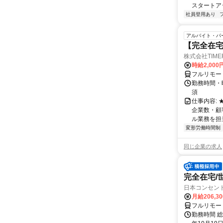
スタートア
社員登用あり
アルバイト・パ
【完全在
株式会社TIME
時給2,000
フルリモー
勤務時間・
須
仕事内容:
企業数・顧
ル業務を担当い
変形労働時間制
同じ企業の求人
完全在宅/
日本コンセン
月給206,3
フルリモー
勤務時間 総