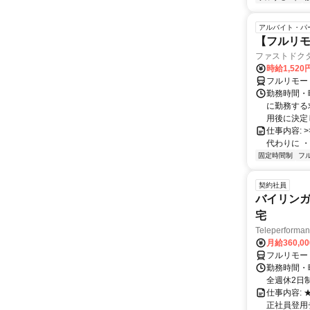
アルバイト・パ
【フルリモ
ファストドク
時給1,52
フルリモー
勤務時間・
に勤務する
用後に決定し
仕事内容: >>
代わりに ・
固定時間制
フ
契約社員
バイリンガ
宅
Teleperfor
月給360,0
フルリモー
勤務時間・曜
全週休2日
仕事内容:
正社員登用