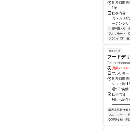
勤務時間詳細
1年
仕事内容 ─
円〜370
ージングなし
社員登用あり
フルリモート
ブランクOK
交
契約社員
フードデリ
Teleperform
月給218,4
フルリモー
勤務時間詳細
シフト制 1
週5日/実働8
仕事内容 ━
対応も約半
━━━━━━
業界未経験者歓
フルリモート
交通費支給
長