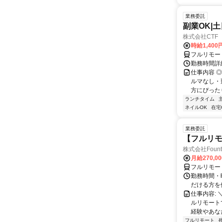
業務委託
副業OK|
株式会社CTF 
時給1,400
フルリモー
勤務時間詳
仕事内容 
ルマなし・
方にぴったり
ランチタイム
ネイルOK
在宅
業務委託
【フルリモ
株式会社Fount
月給270,0
フルリモー
勤務時間・
だける方を
仕事内容:
ルリモート
経験やあな
フルリモート