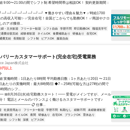
 9:00〜21:00の間でシフト制 希望時間帯は相談OK！ 契約更新期間：
┘─┘─┘─┘─┘─┘─┘─┘─┘ ▼働きやすい理由＆魅力▼ ✅時給1700
0円の高収入可能✨ ✅完全在宅！全国どこからでも勤務OK！ ✅商談やクロ
のアポ獲得...
主婦・主夫歓迎
フリーター歓迎
シフト自由
学歴不問
即日勤務OK
職場見学可
交通費全額支給
経験者歓迎
ネイルOK
食費補助あり
研修あり
在宅OK
通費支給
長期歓迎
シフト制
ピアスOK
服装自由
バリーカスタマーサポート(完全在宅)受電業務
ance Japan株式会社
00円以上
ト
 実働時間：1日あたり8時間 平均勤務日数：1ヶ月あたり20日 〜 21日
日あたりの実働時間：最大8時間/日 ◆7～25時(可能な方は27時)の間で
時間のシフ...
━ 📅8月26日(水)在宅勤務スタート！━━ 受電がメインですが、メール
分！ 電話とメールのバランスよく働けるカスタマーサポートです♪
━━━━━━━━ 📋 仕事...
迎
社員登用あり
フリーター歓迎
学歴不問
転勤なし
経験不問
未経験者歓迎
経験者歓迎
ネイルOK
夜間
研修あり
在宅OK
ブランクOK
育休あり
期歓迎
シフト制
深夜
ピアスOK