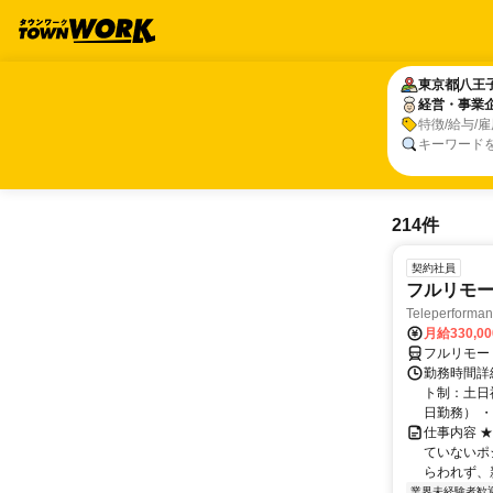
東京都
東京都
八王
八王
経営・事業
経営・事業
特徴/給与/
キーワード
214件
契約社員
フルリモー
Teleperform
月給330,0
フルリモー
勤務時間詳
ト制：土日
日勤務） ・
仕事内容 
ていないポ
らわれず、新
業界未経験者歓