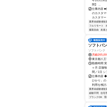
年10月19
間】 ...
仕事内容 
のカスタマ
カスタマー
業界未経験者歓
フルリモート
服装自由
友達
ソフトバン
ソフトバンク
月給265,0
東京都八王
勤務時間 
ヶ月 店舗
間／1日 シフ
仕事内容 
ひかり」の
利用を検討
業界未経験者歓
経験不問
住宅
ブランクOK
育