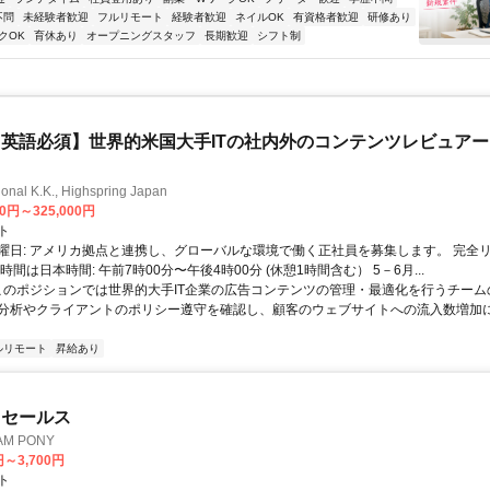
不問
未経験者歓迎
フルリモート
経験者歓迎
ネイルOK
有資格者歓迎
研修あり
クOK
育休あり
オープニングスタッフ
長期歓迎
シフト制
英語必須】世界的米国大手ITの社内外のコンテンツレビュア
ional K.K., Highspring Japan
00円～325,000円
ト
曜日: アメリカ拠点と連携し、グローバルな環境で働く正社員を募集します。 完全
時間は日本時間: 午前7時00分〜午後4時00分 (休憩1時間含む） 5－6月...
 このポジションでは世界的大手IT企業の広告コンテンツの管理・最適化を行うチー
分析やクライアントのポリシー遵守を確認し、顧客のウェブサイトへの流入数増加
ルリモート
昇給あり
ドセールス
M PONY
円～3,700円
ト