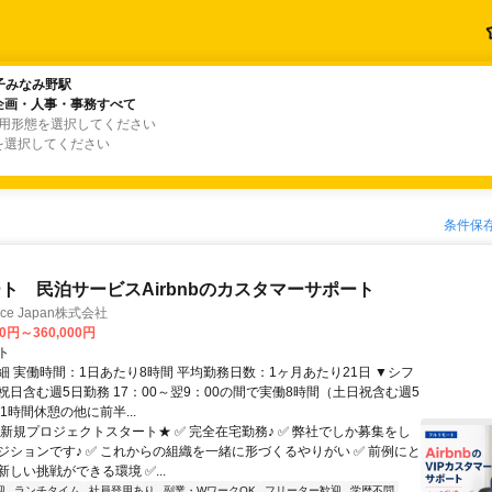
子みなみ野駅
子みなみ野駅
企画・人事・事務すべて
企画・人事・事務すべて
雇用形態を選択してください
を選択してください
条件保
ト 民泊サービスAirbnbのカスタマーサポート
ance Japan株式会社
00円～360,000円
ト
細 実働時間：1日あたり8時間 平均勤務日数：1ヶ月あたり21日 ▼シフ
祝日含む週5日勤務 17：00～翌9：00の間で実働8時間（土日祝含む週5
1時間休憩の他に前半...
★新規プロジェクトスタート★ ✅ 完全在宅勤務♪ ✅ 弊社でしか募集をし
ジションです♪ ✅ これからの組織を一緒に形づくるやりがい ✅ 前例にと
しい挑戦ができる環境 ✅...
迎
ランチタイム
社員登用あり
副業・WワークOK
フリーター歓迎
学歴不問