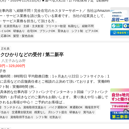
日(月) ・2026年11月2日(月) ★選べる入社日！計70名採用予定 【勤務時
■仕事内容 ＼経験不問！完全在宅のカスタマーサポート／ 当社はAmazon
ー・サービス業務を請け負っている業者です。 当社の従業員として、
・サービス業務を担当して頂ける方...
迎
社員登用あり
主婦・主夫歓迎
フリーター歓迎
転勤なし
経験不問
ネイルOK
研修あり
在宅OK
ブランクOK
育休あり
シフト制
ピアスOK
と応募OK
髪型・髪色自由
正社員
クひかりなどの受付 / 第二新卒
 八王子みなみ野
00円～329,000円
子市
実働時間：8時間/日 平均勤務日数：1ヶ月あたり22日 シフトサイクル：1
毎に店長などの店舗責任者とご相談の上決めて頂いております。 実働8時
ト制：実働8時間 (例...
◆具体的な仕事内容 ソフトバンクでインターネット回線「ソフトバンク
 契約・お手続きなどのご案内をお願いします。 乗り換えや引っ越しで
されるお客様が中心！ ご予約のお客様ば...
迎
ランチタイム
資格取得支援あり
バイク通勤OK
車通勤OK
職場見学可
手当あり
交通費全額支給
残業なし
月1シフト提出
研修あり
賞与あり
休あり
資格取得手当あり
シフト制
社割あり