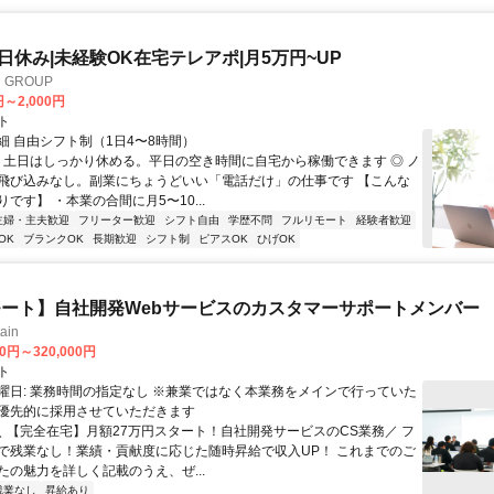
土日休み|未経験OK在宅テレアポ|月5万円~UP
GROUP
円～2,000円
ト
細 自由シフト制（1日4〜8時間）
◎ 土日はしっかり休める。平日の空き時間に自宅から稼働できます ◎ ノ
飛び込みなし。副業にちょうどいい「電話だけ」の仕事です 【こんな
です】 ・本業の合間に月5〜10...
主婦・主夫歓迎
フリーター歓迎
シフト自由
学歴不問
フルリモート
経験者歓迎
OK
ブランクOK
長期歓迎
シフト制
ピアスOK
ひげOK
ート】自社開発Webサービスのカスタマーサポートメンバー
ain
00円～320,000円
ト
曜日: 業務時間の指定なし ※兼業ではなく本業務をメインで行っていた
優先的に採用させていただきます
 ＼ 【完全在宅】月額27万円スタート！自社開発サービスのCS業務／ フ
で残業なし！業績・貢献度に応じた随時昇給で収入UP！ これまでのご
たの魅力を詳しく記載のうえ、ぜ...
残業なし
昇給あり