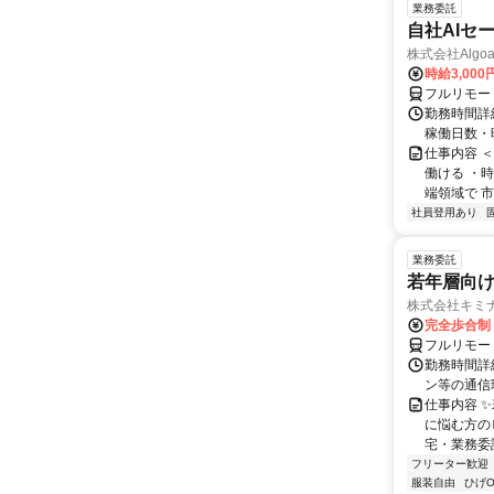
業務委託
自社AIセ
株式会社Algoa
時給3,000
フルリモー
勤務時間詳細
稼働日数・
仕事内容 
働ける ・時
端領域で 市
社員登用あり
業務委託
若年層向け
株式会社キミ
完全歩合制
フルリモー
勤務時間詳
ン等の通信環境があ
仕事内容 
に悩む方の
宅・業務委
フリーター歓迎
服装自由
ひげO