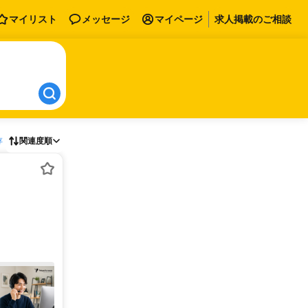
マイリスト
メッセージ
マイページ
求人掲載のご相談
存
関連度順