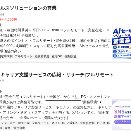
ールスソリューションの営業
ge
円～4,000円
ト
 ＜稼働時間帯例＞ 平日9:00～18:00 ※フルリモート（完全在宅） ※
時間は相談可 ※残業なし
＜求人のポイント＞ ・フルリモート×完全週休2日！ 場所を選ばず自由に
給3,000～4,000円！ スキルに応じた高単価報酬 ・AI×セールスの最先
場価値の高い...
固定時間制
フルリモート
経験者歓迎
在宅OK
長期歓迎
キャリア支援サービスの広報・リサーチ|フルリモート
ナラ
ト
細 *完全在宅（フルリモート）* 全国どこからでも、PC・スマートフォ
れば業務可能です。 ‾‾‾‾‾‾‾‾‾‾‾‾‾‾‾‾‾‾‾‾‾‾‾‾‾‾‾‾‾‾ *業務環境* ● ...
✨若年層向けキャリア支援サービス「キミナラ」の認知拡大と、キャリア
ヒアリング・送客（トスアップ）を担当するポジションです。 完全在
託のため、ご自身のペースで活動いただけま...
シフト自由
学歴不問
フルリモート
ネイルOK
在宅OK
完全歩合制
ピアスOK
K
髪型・髪色自由