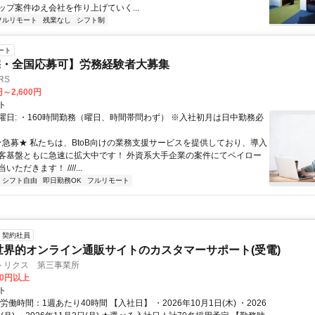
ップ案件ゆえ会社を作り上げていく...
フルリモート
残業なし
シフト制
ート
宅・全国応募可】労務経験者大募集
RS
円～2,600円
ト
曜日: ・160時間勤務（曜日、時間帯問わず） ※入社初月は日中勤務必
 ★急募★ 私たちは、BtoB向けの業務支援サービスを提供しており、導入
客基盤ともに急速に拡大中です！ 外資系大手企業の案件にてペイロー
ただきます！ ////...
シフト自由
即日勤務OK
フルリモート
契約社員
世界的オンライン通販サイトのカスタマーサポート(受電)
トリクス 第三事業所
00円以上
ト
労働時間：1週あたり40時間 【入社日】 ・2026年10月1日(木) ・2026