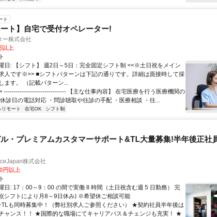
ート
ート】自宅で受付オペレーター!
ター株式会社
0円以上
ト
曜日: 【シフト】 週2日～5日：完全固定シフト制 <<※土日祝をメイン
求人です※>> ■シフトパターンは下記の通りです。詳細は面接時して採
ます。 （記載パターン...
 -------------------------------- 【主な仕事内容】 在宅医療を行う医療機関の
休診日の電話対応 ・問診聴取や往診の手配 ・医療相談 ・往...
ルリモート
在宅OK
シフト制
ル・プレミアムカスタマーサポート&TL大量募集!半年後正社
manceJapan株式会社
00円以上
ト
日: 17：00～9：00 の間で実働 8 時間（土日祝含む週 5 日勤務） 完
制(シフトにより月8～9日休み) ※希望休ご相談可能
 ★TLも同時募集中！（弊社別求人ご参照ください） ★契約社員半年後は
チャンス！！ ★国際的な職場にてキャリアパス＆チェンジも充実！ ★