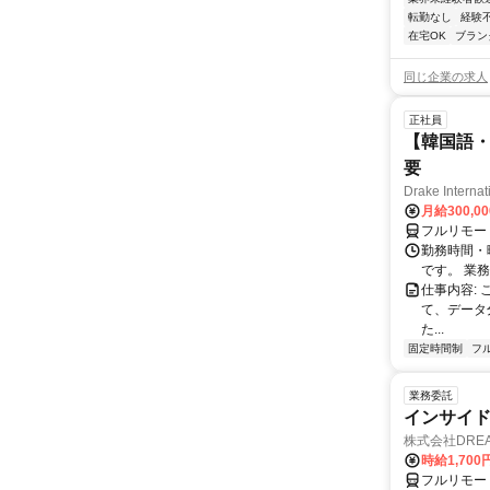
転勤なし
経験
在宅OK
ブラン
同じ企業の求人
正社員
【韓国語・
要
Drake Internat
月給300,0
フルリモー
勤務時間・
です。 業務
仕事内容:
て、データ
た...
固定時間制
フ
業務委託
インサイ
株式会社DREA
時給1,700
フルリモー