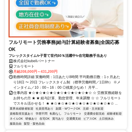
フルリモート労務事務|給与計算経験者募集|全国応募
OK
フレックスタイム✨子育て世代60％活躍中✨在宅勤務手当あり
株式会社kubellパートナー
フルリモート
月給208,000円～431,200円
勤務時間詳細 実働時間：1日あたり8時間 平均勤務日数：1ヶ月あた
り18日 〜 20日 フレックスタイム制 （標準労働時間／1日8h） ※メ
インタイム／10：00～16：00 ◎残業少なめ！ 月平...
仕事内容 ★☆★☆★☆★☆★☆★☆★☆★☆★☆ ☆ 労務実務経験を
お持ちの方 ★ ★ 給与計算、勤怠管理、年末調整 ☆ ☆ フルリモート
でスキル活かせる！ ★ ★☆★☆★☆★☆★☆★☆★☆★☆★☆ ...
業界未経験者歓迎
社員登用あり
副業・WワークOK
主婦・主夫歓迎
資格取得支援あり
学歴不問
転勤なし
フルリモート
交通費全額支給
経験者歓迎
ネイルOK
研修あり
在宅OK
賞与あり
交通費支給
ピアスOK
土日祝休み
服装自由
髪型・髪色自由