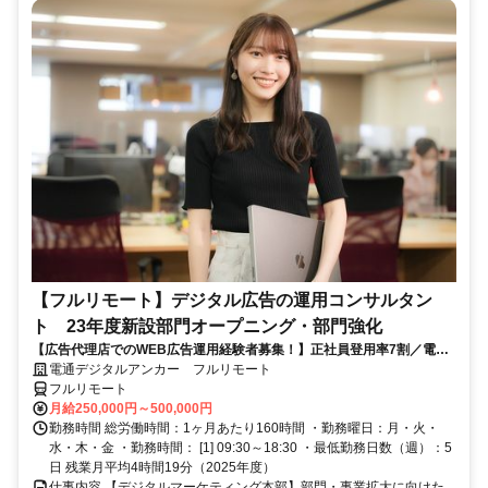
【フルリモート】デジタル広告の運用コンサルタン
ト 23年度新設部門オープニング・部門強化
【広告代理店でのWEB広告運用経験者募集！】正社員登用率7割／電通
G／全国×完全在宅／年休126日・土日祝休み／残業月平均4時間19分
電通デジタルアンカー フルリモート
フルリモート
月給250,000円～500,000円
勤務時間 総労働時間：1ヶ月あたり160時間 ・勤務曜日：月・火・
水・木・金 ・勤務時間： [1] 09:30～18:30 ・最低勤務日数（週）：5
日 残業月平均4時間19分（2025年度）
仕事内容 【デジタルマーケティング本部】部門・事業拡大に向けた