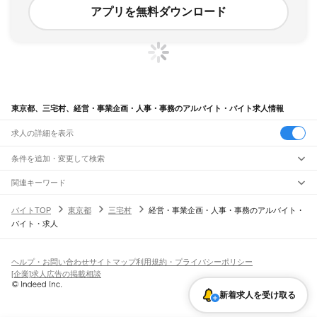
アプリを無料ダウンロード
東京都、三宅村、経営・事業企画・人事・事務のアルバイト・バイト求人情報
求人の詳細を表示
条件を追加・変更して検索
市区町村を追加・変更
関連キーワード
東京都 三鷹市 経営・事業企画・人事・事務 事務パート
東京都
駅を追加・変更
バイトTOP
東京都
三宅村
経営・事業企画・人事・事務のアルバイト・
東京都 経営・事業企画・人事・事務 宅建
東京都
すべて
バイト・求人
東京都 経営・事業企画・人事・事務 人事労務
東京23区
すべて
職種を追加・変更
JR東海道本線(東京～熱海)
東京都 経営・事業企画・人事・事務 建設業
千代田区
中央区
港区
新宿区
文京区
台東区
墨田区
江東区
品川区
目黒区
大田区
東京駅
新橋駅
品川駅
東京都 経営・事業企画・人事・事務 事務パート
飲食・フードサービス
世田谷区
渋谷区
中野区
杉並区
豊島区
北区
荒川区
板橋区
練馬区
足立区
葛飾区
特徴を追加・変更
飲食・フードサービス
江戸川区
すべて
ヘルプ・お問い合わせ
サイトマップ
利用規約・プライバシーポリシー
JR山手線
ホールスタッフ
キッチンスタッフ
皿洗い・洗い場
精肉・鮮魚加工
給食調理
人気
[企業]求人広告の掲載相談
大崎駅
五反田駅
目黒駅
恵比寿駅
渋谷駅
原宿駅
代々木駅
新宿駅
新大久保駅
八王子市
立川市
武蔵野市
三鷹市
青梅市
府中市
昭島市
調布市
町田市
小金井市
雇用形態を追加・変更
パン屋（ベーカリー）
フードカウンター販売員
バー（BAR）・バーテンダー
日払いOK
高校生歓迎
学生歓迎
深夜の仕事
髪型・髪色自由
ひげOK
ネイルOK
高田馬場駅
目白駅
池袋駅
大塚駅
巣鴨駅
駒込駅
田端駅
西日暮里駅
日暮里駅
鶯谷駅
小平市
日野市
東村山市
国分寺市
国立市
福生市
狛江市
東大和市
清瀬市
新着求人を受け取る
飲食店補助（開店・閉店準備）
飲食店（店長・マネージャー）
ピアスOK
アルバイト・パート
履歴書不要
オープニングスタッフ
留学生・外国人活躍中
上野駅
御徒町駅
秋葉原駅
神田駅
東京駅
有楽町駅
新橋駅
浜松町駅
田町駅
東久留米市
武蔵村山市
多摩市
稲城市
羽村市
あきる野市
西東京市
大島町
利島村
都道府県を変更
営業・販売
勤務期間
正社員
高輪ゲートウェイ駅
品川駅
新島村
神津島村
三宅村
御蔵島村
八丈町
青ヶ島村
小笠原村
西多摩郡