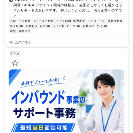
架電スキルや アポイント獲得の経験を、 全国どこからでも活かせる
フルリモートのお仕事です。 担当いただくのは、 法人企業へのアウ
ト...
主婦・主夫歓迎
フリーター歓迎
シフト自由
学歴不問
フルリモート
経験者歓迎
ネイルOK
研修あり
在宅OK
シフト制
ピアスOK
服装自由
ひげOK
髪型・髪色自由
同じ企業の求人
正社員