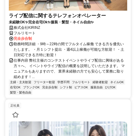
ライブ配信に関するテレフォンオペレーター
未経験OK✨完全在宅Ok✨服装・髪型・ネイル自由✨
株式会社KIRINZ
フルリモート
完全歩合制
勤務時間詳細 ・9時～22時の間でフルタイム稼働 できる方を優先い
たします。 ・月１シフト提出 ・週4以上稼働が可能な方歓迎！ ・土
日対応できる方特に歓迎！
仕事内容 弊社主催のコンテストイベントやライブ配信に興味がある
方々へ、 イベントやライブ配信の概要を説明していただきます。 マ
ニュアルもありますので、 業界未経験の方でも安心して業務に取り
組めます！...
主婦・主夫歓迎
フリーター歓迎
学歴不問
フルリモート
経験者歓迎
ネイルOK
在宅OK
ブランクOK
完全歩合制
シフト制
ピアスOK
服装自由
ひげOK
髪型・髪色自由
正社員