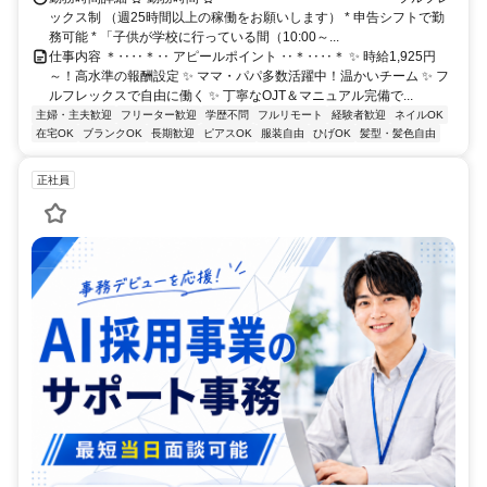
ックス制 （週25時間以上の稼働をお願いします） * 申告シフトで勤
務可能 * 「子供が学校に行っている間（10:00～...
仕事内容 ＊‥‥＊‥ アピールポイント ‥＊‥‥＊ ✨ 時給1,925円
～！高水準の報酬設定 ✨ ママ・パパ多数活躍中！温かいチーム ✨ フ
ルフレックスで自由に働く ✨ 丁寧なOJT＆マニュアル完備で...
主婦・主夫歓迎
フリーター歓迎
学歴不問
フルリモート
経験者歓迎
ネイルOK
在宅OK
ブランクOK
長期歓迎
ピアスOK
服装自由
ひげOK
髪型・髪色自由
正社員