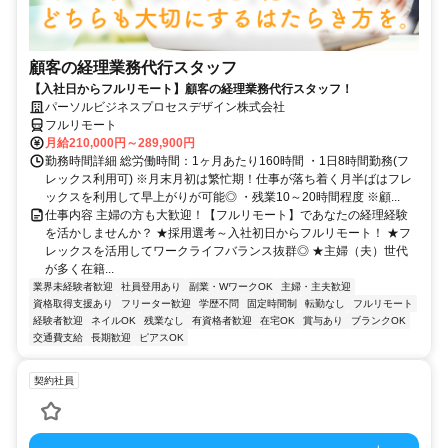
顧客の経理業務代行スタッフ
【入社日からフルリモート】顧客の経理業務代行スタッフ！
パーソルビジネスプロセスデザイン株式会社
フルリモート
月給210,000円～289,900円
勤務時間詳細 総労働時間：1ヶ月あたり160時間 ・1日8時間勤務(フ
レックス利用可) ※月末月初は繁忙期！仕事が落ち着く月半ばはフレ
ックスを利用して早上がりが可能◎ ・残業10～20時間程度 ※顧...
仕事内容 主婦の方も大歓迎！【フルリモート】であなたの経理経験
を活かしませんか？ ★採用選考～入社初日からフルリモート！ ★フ
レックスを活用してワークライフバランス抜群◎ ★主婦（夫）世代
が多く在籍...
業界未経験者歓迎
社員登用あり
副業・WワークOK
主婦・主夫歓迎
資格取得支援あり
フリーター歓迎
学歴不問
固定時間制
転勤なし
フルリモート
経験者歓迎
ネイルOK
残業なし
有資格者歓迎
在宅OK
賞与あり
ブランクOK
交通費支給
長期歓迎
ピアスOK
契約社員