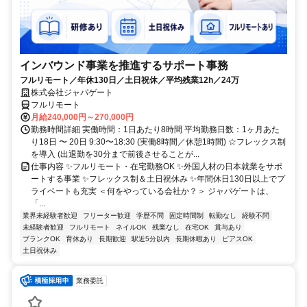
インバウンド事業を推進するサポート事務
フルリモート／年休130日／土日祝休／平均残業12h／24万
株式会社ジャパゲート
フルリモート
月給240,000円～270,000円
勤務時間詳細 実働時間：1日あたり8時間 平均勤務日数：1ヶ月あた
り18日 〜 20日 9:30〜18:30 (実働8時間／休憩1時間) ☆フレックス制
を導入 (出退勤を30分まで前後させることが...
仕事内容 ✨フルリモート・在宅勤務OK ✨外国人材の日本就業をサポ
ートする事業 ✨フレックス制＆土日祝休み ✨年間休日130日以上でプ
ライベートも充実 ＜何をやっている会社か？＞ ジャパゲートは、
「...
業界未経験者歓迎
フリーター歓迎
学歴不問
固定時間制
転勤なし
経験不問
未経験者歓迎
フルリモート
ネイルOK
残業なし
在宅OK
賞与あり
ブランクOK
育休あり
長期歓迎
駅近5分以内
長期休暇あり
ピアスOK
土日祝休み
業務委託