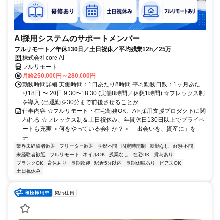
AI採用システムのサポートメンバー
フルリモート／年休130日／土日祝休／平均残業12h／25万
株式会社core AI
フルリモート
月給250,000円～280,000円
勤務時間詳細 実働時間：1日あたり8時間 平均勤務日数：1ヶ月あた
り18日 〜 20日 9:30〜18:30 (実働8時間／休憩1時間) ☆フレックス制
を導入 (出退勤を30分まで前後させることが...
仕事内容 ☆フルリモート・在宅勤務OK、AI×採用支援プロダクトに関
われる ☆フレックス制＆土日祝休み、年間休日130日以上でプライベ
ートも充実 ＜何をやっている会社か？＞ 「出会いを、資産に」を
テ...
業界未経験者歓迎
フリーター歓迎
学歴不問
固定時間制
転勤なし
経験不問
未経験者歓迎
フルリモート
ネイルOK
残業なし
在宅OK
賞与あり
ブランクOK
育休あり
長期歓迎
駅近5分以内
長期休暇あり
ピアスOK
土日祝休み
契約社員