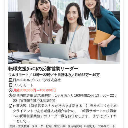
転職支援(toC)の反響営業リーダー
フルリモート／13時〜22時／土日祝休み／月給33万〜40万
日本スキルプロバイダ株式会社
フルリモート
月給330,000円～400,000円
勤務時間詳細 総労働時間：1ヶ月あたり163時間25分 13：00～22：
00（実働8時間／休憩1時間）
仕事内容 【新規営業スキルがそのまま活きる！】 当社の古くからの
クライアントである老舗人材紹介会社の、 「転職サポートの求職者
への反響営業業務」のリーダー職をお任せします。 まずはプレイヤ
ーとして...
主婦・主夫歓迎
フリーター歓迎
学歴不問
固定時間制
転勤なし
フルリモート