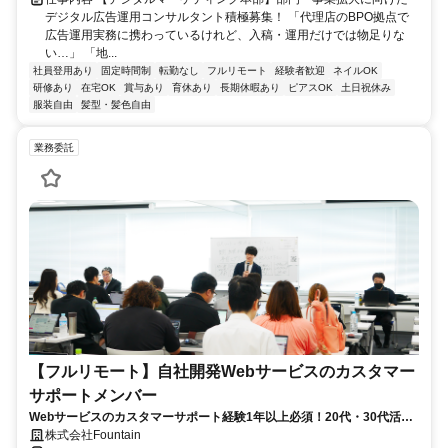
デジタル広告運用コンサルタント積極募集！ 「代理店のBPO拠点で
広告運用実務に携わっているけれど、入稿・運用だけでは物足りな
い…」 「地...
社員登用あり
固定時間制
転勤なし
フルリモート
経験者歓迎
ネイルOK
研修あり
在宅OK
賞与あり
育休あり
長期休暇あり
ピアスOK
土日祝休み
服装自由
髪型・髪色自由
業務委託
【フルリモート】自社開発Webサービスのカスタマー
サポートメンバー
Webサービスのカスタマーサポート経験1年以上必須！20代・30代活躍
中！
株式会社Fountain