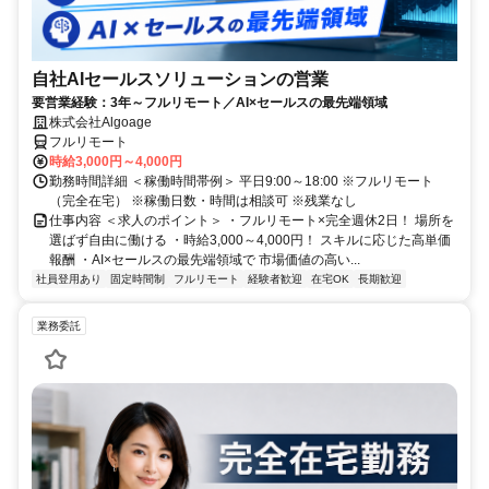
自社AIセールスソリューションの営業
要営業経験：3年～フルリモート／AI×セールスの最先端領域
株式会社Algoage
フルリモート
時給3,000円～4,000円
勤務時間詳細 ＜稼働時間帯例＞ 平日9:00～18:00 ※フルリモート
（完全在宅） ※稼働日数・時間は相談可 ※残業なし
仕事内容 ＜求人のポイント＞ ・フルリモート×完全週休2日！ 場所を
選ばず自由に働ける ・時給3,000～4,000円！ スキルに応じた高単価
報酬 ・AI×セールスの最先端領域で 市場価値の高い...
社員登用あり
固定時間制
フルリモート
経験者歓迎
在宅OK
長期歓迎
業務委託