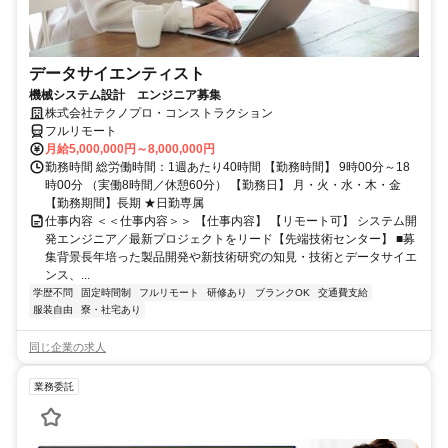
データサイエンティスト
機械システム設計 エンジニア募集
株式会社テクノプロ・コンストラクション
フルリモート
月給5,000,000円～8,000,000円
勤務時間 総労働時間：1週あたり40時間 【勤務時間】 9時00分～18
時00分 （実働8時間／休憩60分） 【勤務日】 月・火・水・木・金
【勤務期間】長期 ★日勤専属
仕事内容 ＜＜仕事内容＞＞ 【仕事内容】 【リモート可】 システム開
発エンジニア／最新プロジェクトをリード【先端技術センター】 ■募
集背景長年培った製品開発や新技術研究の知見・技術とデータサイエ
ンス、...
学歴不問
固定時間制
フルリモート
研修あり
ブランクOK
交通費支給
服装自由
寮・社宅あり
同じ企業の求人
業務委託