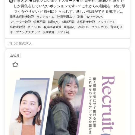
仕事内容 ★新規プロジェクトスタート★ ✅ 完全在宅勤務♪ ✅ 弊社で
しか募集をしていないポジションです♪ ✅ これからの組織を一緒に形
づくるやりがい ✅ 前例にとらわれず、新しい挑戦ができる環境 ✅...
業界未経験者歓迎
ランチタイム
社員登用あり
副業・WワークOK
フリーター歓迎
学歴不問
転勤なし
経験不問
未経験者歓迎
フルリモート
経験者歓迎
ネイルOK
有資格者歓迎
研修あり
在宅OK
ブランクOK
育休あり
オープニングスタッフ
長期歓迎
シフト制
同じ企業の求人
正社員