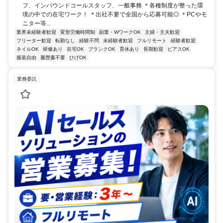
フ、インバウンドコールスタッフ、一般事務 ＊各種制度が整った環
境の中での在宅ワーク！ ＊出社不要で全国から応募可能◎ ＊PCやモ
ニター等...
業界未経験者歓迎
変形労働時間制
副業・WワークOK
主婦・主夫歓迎
フリーター歓迎
転勤なし
経験不問
未経験者歓迎
フルリモート
経験者歓迎
ネイルOK
研修あり
在宅OK
ブランクOK
育休あり
長期歓迎
ピアスOK
服装自由
履歴書不要
ひげOK
業務委託