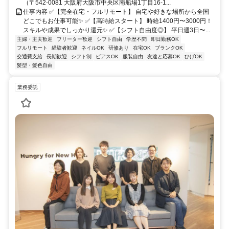
（〒542-0081 大阪府大阪市中央区南船場1丁目16-1...
仕事内容 ✅【完全在宅・フルリモート】 自宅や好きな場所から全国
どこでもお仕事可能✨ ✅【高時給スタート】 時給1400円〜3000円！
スキルや成果でしっかり還元✨ ✅【シフト自由度◎】 平日週3日〜...
主婦・主夫歓迎
フリーター歓迎
シフト自由
学歴不問
即日勤務OK
フルリモート
経験者歓迎
ネイルOK
研修あり
在宅OK
ブランクOK
交通費支給
長期歓迎
シフト制
ピアスOK
服装自由
友達と応募OK
ひげOK
髪型・髪色自由
業務委託