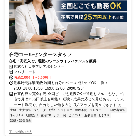
在宅コールセンタースタッフ
在宅・高収入で、理想のワークライフバランスを獲得
株式会社日本テレアポセンター
フルリモート
時給2,000円～3,000円
勤務時間詳細 勤務時間も自分のペースで決めてOK！ 例：
9:00~18:00 10:00~19:00 12:00~20:00 など
仕事内容 ✅完全在宅 全国どこでも勤務OK ✅通勤もノルマもなし ✅在
宅で月収25万円以上も可能！ 経験・成果に応じて昇給あり。 フルリ
モート環境で、自分らしい働き方と 収入アップを両立できます あ...
主婦・主夫歓迎
フリーター歓迎
シフト自由
学歴不問
フルリモート
経験者歓迎
ネイルOK
研修あり
在宅OK
シフト制
ピアスOK
服装自由
ひげOK
髪型・髪色自由
同じ企業の求人