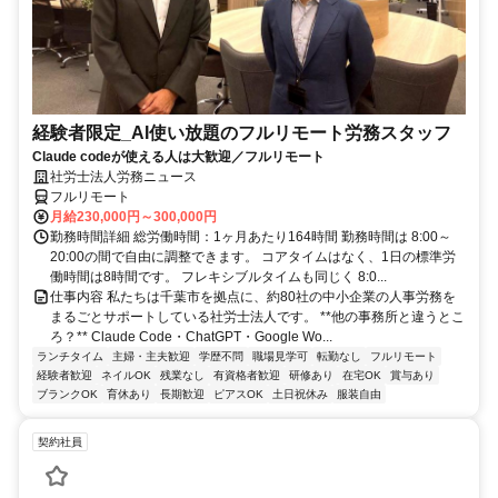
経験者限定_AI使い放題のフルリモート労務スタッフ
Claude codeが使える人は大歓迎／フルリモート
社労士法人労務ニュース
フルリモート
月給230,000円～300,000円
勤務時間詳細 総労働時間：1ヶ月あたり164時間 勤務時間は 8:00～
20:00の間で自由に調整できます。 コアタイムはなく、1日の標準労
働時間は8時間です。 フレキシブルタイムも同じく 8:0...
仕事内容 私たちは千葉市を拠点に、約80社の中小企業の人事労務を
まるごとサポートしている社労士法人です。 **他の事務所と違うとこ
ろ？** Claude Code・ChatGPT・Google Wo...
ランチタイム
主婦・主夫歓迎
学歴不問
職場見学可
転勤なし
フルリモート
経験者歓迎
ネイルOK
残業なし
有資格者歓迎
研修あり
在宅OK
賞与あり
ブランクOK
育休あり
長期歓迎
ピアスOK
土日祝休み
服装自由
契約社員