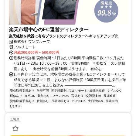
楽天市場中心のEC運営ディレクター
楽天経験を武器に有名ブランドのディレクターへキャリアアップ☆
株式会社ワンプルーフ
フルリモート
月給300,000円～500,000円
勤務時間詳細 実働時間：1日あたり8時間 平均勤務日数：1ヶ月あた
り21日 〜 23日 10：00～19：00（実働8時間） ＊柔軟な「ズレ勤制
度」あり！ 出社時間を前後2時間ズラせます。 有給を...
仕事内容 ✅設立以来、増収増益の成長企業 ✅ECディレクターとして
成長できる環境 ✅主観によらない評価制度「360度評価」を採用 ✅年
間休日平均128日＆土日祝休み ―――――――――――――...
資格取得支援あり
学歴不問
固定時間制
フルリモート
経験者歓迎
ネイルOK
研修あり
在宅OK
賞与あり
ブランクOK
育休あり
交通費支給
長期歓迎
資格取得手当あり
社割あり
長期休暇あり
ピアスOK
土日祝休み
服装自由
ひげOK
正社員