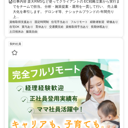
仕事内容 楽天RMSなど使ってクライアントの EC戦略立案から実行ま
でをチームで担当。 分析・施策提案・運用を一貫して行い、 売上最
大化を牽引します。 デロンギ等、ナショナルブランドの 年間売り
上...
資格取得支援あり
固定時間制
住宅手当あり
フルリモート
経験者歓迎
研修あり
在宅OK
賞与あり
育休あり
交通費支給
資格取得手当あり
長期休暇あり
土日祝休み
服装自由
契約社員