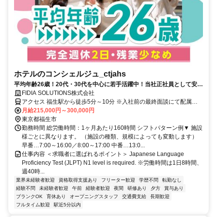
ホテルのコンシェルジュ_ctjahs
平均年齢26歳！20代・30代を中心に若手活躍中！当社正社員として安定
して長く働けます◎完全週休二日制＆月平均残業10h／未経験OK★採用
FIDIA SOLUTIONS株式会社
基準は友達になれそうな人！／休暇制度充実！産育休取得率100%／内
アクセス 福生駅から徒歩5分～10分 ※入社前の最終面談にて配属先
定まで最短2日！今すぐ働ける仕事を探している方はぜひ一度ご相談く
を決定致します。
月給215,000円～300,000円
ださい♪
東京都福生市
勤務時間 総労働時間：1ヶ月あたり160時間 シフトパターン例▼ 施設
様ごとに異なります。 （施設の種類、規模によっても変動します）
早番…7:00～16:00／8:00～17:00 中番…13:0...
仕事内容 ＜求職者に選ばれるポイント＞ Japanese Language
Proficiency Test (JLPT) N1 level is required. ※労働時間は1日8時間、
週40時...
業界未経験者歓迎
資格取得支援あり
フリーター歓迎
学歴不問
転勤なし
経験不問
未経験者歓迎
午前
経験者歓迎
夜間
研修あり
夕方
賞与あり
ブランクOK
育休あり
オープニングスタッフ
交通費支給
長期歓迎
フルタイム歓迎
駅近5分以内