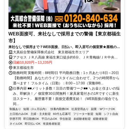
WEB面接可、来社なしで採用までの警備【東京都福生
市】
来社なしで採用まで？WEB面接、日払い、即入居可の個室寮★屋根の下
で交通誘導！直行直帰OK！
大真綜合警備保障株式会社 東京都福生市エリア
アクセス ＪＲ八高線 東福生東口徒歩約6分、ＪＲ青梅線/ＪＲ中央本
線 福生東口徒歩約13分、ＪＲ青梅線/ＪＲ中央本線 牛浜東口徒歩約13
日給10,920円～13,335円
分 東京都福生市エリア(福生駅、東福生駅)
東京都福生市
勤務時間 実働時間：8時間/日 平均勤務日数：1ヶ月あたり8日～20日
【勤務時間】 あなたのライフスタイルに合わせて、2つの時間帯から
選べます！ フルタイム（日勤）：8:00～17:00（実働8時...
仕事内容 ■■メリット多数！注目の警備ワーク■■ ＼お金と住まいの悩
み、即解決！／ 個室寮30日間無料！家具家電付きの1Rですぐに新生
活スタート。 履歴書不要！面接交通費支給！（WEB面接の場合でも
同...
制服あり
短期（3ヵ月以内）
扶養内勤務OK
社員登用あり
副業・WワークOK
土日祝のみOK
主婦・主夫歓迎
60代も応募可
フリーター歓迎
短期
シフト自由
学歴不問
即日勤務OK
平日のみOK
学生歓迎
未経験者歓迎
経験者歓迎
ネイルOK
即日払いOK
有資格者歓迎