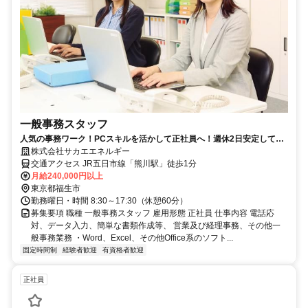
一般事務スタッフ
人気の事務ワーク！PCスキルを活かして正社員へ！週休2日安定して働
ける事務ワークです
株式会社サカエエネルギー
交通アクセス JR五日市線「熊川駅」徒歩1分
月給240,000円以上
東京都福生市
勤務曜日・時間 8:30～17:30（休憩60分）
募集要項 職種 一般事務スタッフ 雇用形態 正社員 仕事内容 電話応
対、データ入力、簡単な書類作成等、 営業及び経理事務、その他一
般事務業務 ・Word、Excel、その他Office系のソフト...
固定時間制
経験者歓迎
有資格者歓迎
正社員