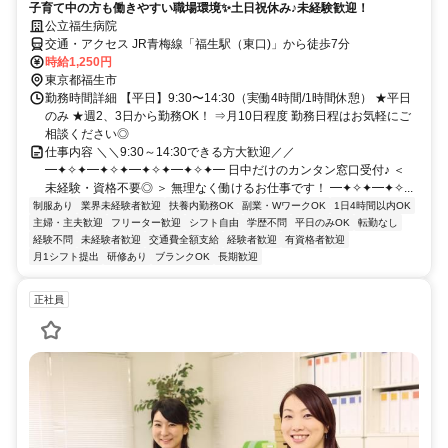
子育て中の方も働きやすい職場環境✨土日祝休み♪未経験歓迎！
公立福生病院
交通・アクセス JR青梅線「福生駅（東口)」から徒歩7分
時給1,250円
東京都福生市
勤務時間詳細 【平日】9:30〜14:30（実働4時間/1時間休憩） ★平日
のみ ★週2、3日から勤務OK！ ⇒月10日程度 勤務日程はお気軽にご
相談ください◎
仕事内容 ＼＼9:30～14:30できる方大歓迎／／
━✦✧✦━✦✧✦━✦✧✦━✦✧✦━ 日中だけのカンタン窓口受付♪ ＜
未経験・資格不要◎ ＞ 無理なく働けるお仕事です！ ━✦✧✦━✦✧...
制服あり
業界未経験者歓迎
扶養内勤務OK
副業・WワークOK
1日4時間以内OK
主婦・主夫歓迎
フリーター歓迎
シフト自由
学歴不問
平日のみOK
転勤なし
経験不問
未経験者歓迎
交通費全額支給
経験者歓迎
有資格者歓迎
月1シフト提出
研修あり
ブランクOK
長期歓迎
正社員