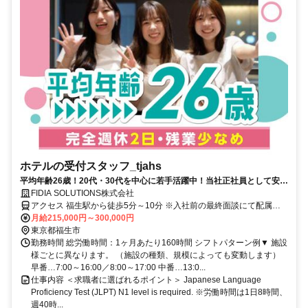
ホテルの受付スタッフ_tjahs
平均年齢26歳！20代・30代を中心に若手活躍中！当社正社員として安定
して長く働けます◎完全週休二日制＆月平均残業10h／未経験OK★採用
FIDIA SOLUTIONS株式会社
基準は友達になれそうな人！／休暇制度充実！産育休取得率100%／内
アクセス 福生駅から徒歩5分～10分 ※入社前の最終面談にて配属先
定まで最短2日！今すぐ働ける仕事を探している方はぜひ一度ご相談く
を決定致します。
月給215,000円～300,000円
ださい♪
東京都福生市
勤務時間 総労働時間：1ヶ月あたり160時間 シフトパターン例▼ 施設
様ごとに異なります。 （施設の種類、規模によっても変動します）
早番…7:00～16:00／8:00～17:00 中番…13:0...
仕事内容 ＜求職者に選ばれるポイント＞ Japanese Language
Proficiency Test (JLPT) N1 level is required. ※労働時間は1日8時間、
週40時...