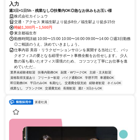
入力
週3日×1日5h・残業なし◎扶養内OK◎急なお休みもお互い様
株式会社カイシュウ
交通・アクセス 東福生駅より徒歩8分／福生駅より徒歩15分
時給1,300円～1,500円
東京都福生市
勤務時間詳細 10:00〜15:00 10:00〜16:00 09:00〜14:00 ◎週3日勤務
◎ご相談のうえ、決めていきましょう。
仕事内容 美容・リラクゼーションサロンを展開する当社にて、 バッ
クオフィスの要となる経理サポート事務全般をお任せします。 少人
数の落ち着いたオフィス環境のため、 コツコツと丁寧にお仕事を進
めていただ...
業界未経験者歓迎
扶養内勤務OK
副業・WワークOK
主婦・主夫歓迎
資格取得支援あり
フリーター歓迎
バイク通勤OK
学歴不問
車通勤OK
即日勤務OK
平日のみOK
転勤なし
交通費全額支給
経験者歓迎
ネイルOK
残業なし
ブランクOK
交通費支給
長期歓迎
週2・3日からOK
派遣社員