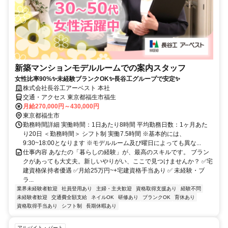
新築マンションモデルルームでの案内スタッフ
女性比率90%✨未経験ブランクOK✨長谷工グループで安定✨
株式会社長谷工アーベスト 本社
交通・アクセス 東京都福生市福生
月給270,000円～430,000円
東京都福生市
勤務時間詳細 実働時間：1日あたり8時間 平均勤務日数：1ヶ月あた
り20日 ＜勤務時間＞ シフト制 実働7.5時間 ※基本的には、
9:30~18:00となります ※モデルルーム及び曜日によっても異な...
仕事内容 あなたの「暮らしの経験」が、最高のスキルです。 ブラン
クがあっても大丈夫。新しいやりがい、ここで見つけませんか？ ✅宅
建資格保持者優遇 ✅月給25万円~+宅建資格手当あり ✅ 未経験・ブ
ラ...
業界未経験者歓迎
社員登用あり
主婦・主夫歓迎
資格取得支援あり
経験不問
未経験者歓迎
交通費全額支給
ネイルOK
研修あり
ブランクOK
育休あり
資格取得手当あり
シフト制
長期休暇あり
アルバイト・パート