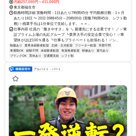
月給257,000円～431,000円
東京都福生市
勤務時間詳細 実働時間：1日あたり7時間45分 平均勤務日数：1ヶ月
あたり18日 〜 20日 09時45分～20時00分 (実働7時間45分、シフト勤
務) ✨残業手当は1分単位で支給します。 ＝＝...
仕事内容 社員の「働きやすさ」を ＼ 最優先にする企業です！ ／ ✅東
証プライム上場の丸紅グループ ┗業界大手の安定企業で安心！ ✅希
望休がほぼ100％通る ┗仕事もプライベートも欲張れる！ ✅シ...
制服あり
業界未経験者歓迎
主婦・主夫歓迎
フリーター歓迎
学歴不問
車通勤OK
経験不問
未経験者歓迎
有資格者歓迎
研修あり
賞与あり
ブランクOK
育休あり
交通費支給
シフト制
アルバイト・パート