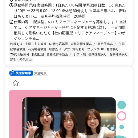
勤務時間詳細 実働時間：1日あたり8時間 平均勤務日数：1ヶ月あた
り20日 〜 23日 9:00～18:00 ※休憩60分あり ※基本日勤のみ、夜勤
はありません。 ※月平均残業時間：20時間
仕事内容 「配属型」のエリアケアマネージャーを募集します！ 当社
では、ケアマネージャーが一時的に不足する施設に対し、 一定期間
配属して勤務いただく【社内応援型 エリアケアマネージャー】のポ
ジションを新...
制服あり
主婦・主夫歓迎
60代も応募可
資格取得支援あり
住宅手当あり
午前
経験者歓迎
有資格者歓迎
研修あり
夕方
賞与あり
ブランクOK
育休あり
70代も応募可
長期歓迎
資格取得手当あり
シフト制
長期休暇あり
食事補助あり
髪型・髪色自由
派遣社員