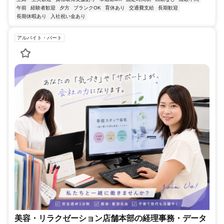
午前
経験者歓迎
夕方
ブランクOK
育休あり
交通費支給
長期歓迎
長期休暇あり
入社祝い金あり
アルバイト・パート
美容・リラクゼーション店舗本部の経理事務・データ