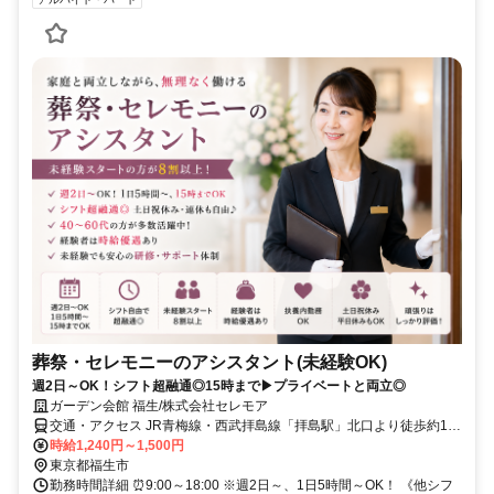
葬祭・セレモニーのアシスタント(未経験OK)
週2日～OK！シフト超融通◎15時まで▶プライベートと両立◎
ガーデン会館 福生/株式会社セレモア
交通・アクセス JR青梅線・西武拝島線「拝島駅」北口より徒歩約11
分。
時給1,240円～1,500円
東京都福生市
勤務時間詳細 ⏰9:00～18:00 ※週2日～、1日5時間～OK！ 《他シフ