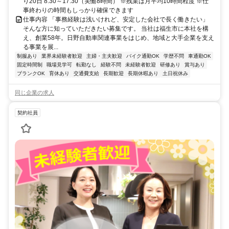
り20日 8:30～17:30（実働8時間） ※残業は月平均10時間程度 ※仕
事終わりの時間もしっかり確保できます
仕事内容 「事務経験は浅いけれど、安定した会社で長く働きたい」
そんな方に知っていただきたい募集です。 当社は福生市に本社を構
え、創業58年。日野自動車関連事業をはじめ、地域と大手企業を支え
る事業を展...
制服あり
業界未経験者歓迎
主婦・主夫歓迎
バイク通勤OK
学歴不問
車通勤OK
固定時間制
職場見学可
転勤なし
経験不問
未経験者歓迎
研修あり
賞与あり
ブランクOK
育休あり
交通費支給
長期歓迎
長期休暇あり
土日祝休み
同じ企業の求人
契約社員