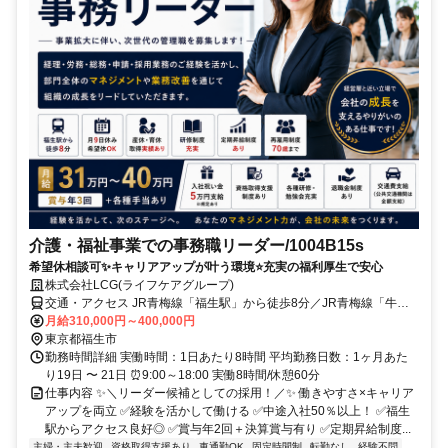
介護・福祉事業での事務職リーダー/1004B15s
希望休相談可✨キャリアアップが叶う環境⭐充実の福利厚生で安心
株式会社LCG(ライフケアグループ)
交通・アクセス JR青梅線「福生駅」から徒歩8分／JR青梅線「牛浜
駅」から徒歩11分／JR八高線「東福生駅」から徒歩19分
月給310,000円～400,000円
東京都福生市
勤務時間詳細 実働時間：1日あたり8時間 平均勤務日数：1ヶ月あた
り19日 〜 21日 ⏰9:00～18:00 実働8時間/休憩60分
仕事内容 ✨＼リーダー候補としての採用！／✨ 働きやすさ×キャリア
アップを両立 ✅経験を活かして働ける ✅中途入社50％以上！ ✅福生
駅からアクセス良好◎ ✅賞与年2回＋決算賞与有り ✅定期昇給制度...
主婦・主夫歓迎
資格取得支援あり
車通勤OK
固定時間制
転勤なし
経験不問