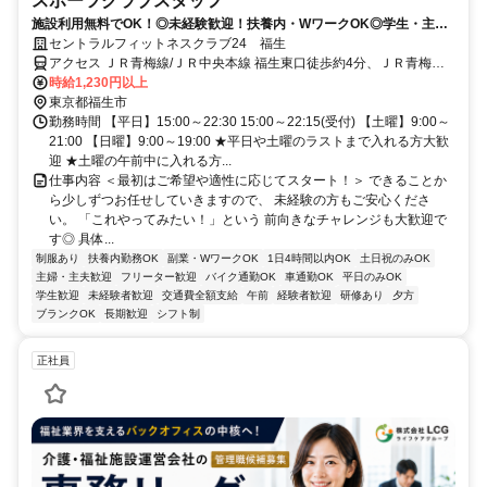
スポーツクラブスタッフ
施設利用無料でOK！◎未経験歓迎！扶養内・WワークOK◎学生・主婦
(夫)活躍中！
セントラルフィットネスクラブ24 福生
アクセス ＪＲ青梅線/ＪＲ中央本線 福生東口徒歩約4分、ＪＲ青梅線/
ＪＲ中央本線 牛浜東口徒歩約10分、ＪＲ八高線 東福生西口徒歩約13
時給1,230円以上
分
東京都福生市
勤務時間 【平日】15:00～22:30 15:00～22:15(受付) 【土曜】9:00～
21:00 【日曜】9:00～19:00 ★平日や土曜のラストまで入れる方大歓
迎 ★土曜の午前中に入れる方...
仕事内容 ＜最初はご希望や適性に応じてスタート！＞ できることか
ら少しずつお任せしていきますので、 未経験の方もご安心くださ
い。 「これやってみたい！」という 前向きなチャレンジも大歓迎で
す◎ 具体...
制服あり
扶養内勤務OK
副業・WワークOK
1日4時間以内OK
土日祝のみOK
主婦・主夫歓迎
フリーター歓迎
バイク通勤OK
車通勤OK
平日のみOK
学生歓迎
未経験者歓迎
交通費全額支給
午前
経験者歓迎
研修あり
夕方
ブランクOK
長期歓迎
シフト制
正社員