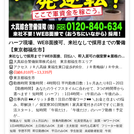
ハーフ現場、WEB面接可、来社なしで採用までの警備
【東京都福生市】
来社なしで採用まで？WEB面接、日払い、即入居可の個室寮★屋根の下
で交通誘導！直行直帰OK！
大真綜合警備保障株式会社 東京都福生市エリア
アクセス ＪＲ八高線 東福生東口徒歩約6分、ＪＲ青梅線/ＪＲ中央本
線 福生東口徒歩約13分、ＪＲ青梅線/ＪＲ中央本線 牛浜東口徒歩約13
日給6,010円～13,335円
分 東京都福生市エリア(福生駅、東福生駅)
東京都福生市
勤務時間 実働時間：4時間/日 平均勤務日数：1ヶ月あたり8日～20日
【勤務時間】 あなたのライフスタイルに合わせて、3つの時間帯から
選べます！ 短時間（ハーフ）：1日4時間～（午前のみ・午後のみ...
仕事内容 ■■メリット多数！注目の警備ワーク■■ ＼お金と住まいの悩
み、即解決！／ 個室寮30日間無料！家具家電付きの1Rですぐに新生
活スタート。 短時間 「午前だけ」「午後だけ」のハーフ勤務！予定
が...
制服あり
短期（3ヵ月以内）
扶養内勤務OK
社員登用あり
副業・WワークOK
1日4時間以内OK
土日祝のみOK
主婦・主夫歓迎
60代も応募可
フリーター歓迎
短期
学歴不問
即日勤務OK
平日のみOK
学生歓迎
未経験者歓迎
午前