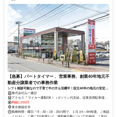
【急募】パートタイマー 、営業事務、創業40年地元不
動産分譲業者での事務作業
シフト相談可能なので子育て中の方も活躍中！設立40年の地元の安定企
業で不動産営業のサポート(事務作業)をお願いします。
株式会社山一建設
アクセス: * マイカー通勤OK！（ガソリン代支給、従業員用駐車場あ
り） * 交通 ① JR青梅線「福生」駅より徒歩14分（JR「立川」
時給1,550円
駅から「福生」駅まで乗車時間19分） 、立川バス「福生第六小学校
東京都福生市
バス停（福13）」より徒歩3分 ②JR青梅線「羽村」駅より徒歩17分
勤務時間・曜日: * 9：30～18：30の間で、１日３h～8H程度。ご相談
ください。 * 週に3日程度など、週勤務日数について応相談。 * 平日