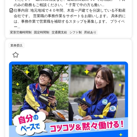
のみの勤務もご相談ください。 * 子育て中の方も働い...
仕事内容: 地元地域で４０年間、木造一戸建てを分譲している不動産
会社です。 営業職の事務作業をサポートをお願いします。 具体的に
は、事務作業で営業職を補助するスタップを募集します。 プライベ
ー...
変形労働時間制
固定時間制
交通費支給
シフト制
昇給あり
業務委託