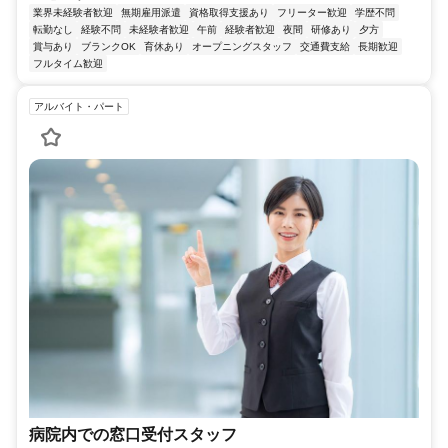
業界未経験者歓迎
無期雇用派遣
資格取得支援あり
フリーター歓迎
学歴不問
転勤なし
経験不問
未経験者歓迎
午前
経験者歓迎
夜間
研修あり
夕方
賞与あり
ブランクOK
育休あり
オープニングスタッフ
交通費支給
長期歓迎
フルタイム歓迎
アルバイト・パート
病院内での窓口受付スタッフ