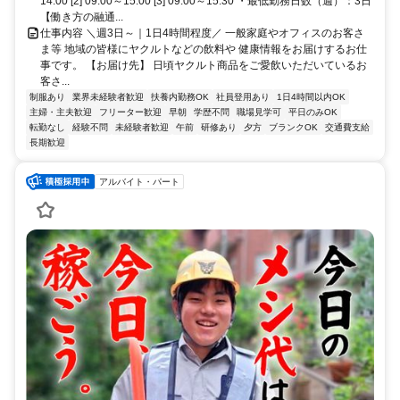
14:00 [2] 09:00～15:00 [3] 09:00～15:30 ・最低勤務日数（週）：3日
【働き方の融通...
仕事内容 ＼週3日～｜1日4時間程度／ 一般家庭やオフィスのお客さ
ま等 地域の皆様にヤクルトなどの飲料や 健康情報をお届けするお仕
事です。 【お届け先】 日頃ヤクルト商品をご愛飲いただいているお
客さ...
制服あり
業界未経験者歓迎
扶養内勤務OK
社員登用あり
1日4時間以内OK
主婦・主夫歓迎
フリーター歓迎
早朝
学歴不問
職場見学可
平日のみOK
転勤なし
経験不問
未経験者歓迎
午前
研修あり
夕方
ブランクOK
交通費支給
長期歓迎
アルバイト・パート