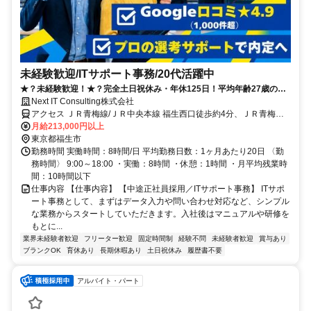
未経験歓迎/ITサポート事務/20代活躍中
★？未経験歓迎！★？完全土日祝休み・年休125日！平均年齢27歳の若
手活躍中！業界最長クラスのサポートでIT業界デビューを応援！
Next IT Consulting株式会社
アクセス ＪＲ青梅線/ＪＲ中央本線 福生西口徒歩約4分、ＪＲ青梅線/
ＪＲ中央本線 牛浜西口徒歩約10分、ＪＲ八高線 東福生西口徒歩約15
月給213,000円以上
分
東京都福生市
勤務時間 実働時間：8時間/日 平均勤務日数：1ヶ月あたり20日 〈勤
務時間〉 9:00～18:00 ・実働：8時間 ・休憩：1時間 ・月平均残業時
間：10時間以下
仕事内容 【仕事内容】 【中途正社員採用／ITサポート事務】 ITサポ
ート事務として、まずはデータ入力や問い合わせ対応など、シンプル
な業務からスタートしていただきます。入社後はマニュアルや研修を
もとに...
業界未経験者歓迎
フリーター歓迎
固定時間制
経験不問
未経験者歓迎
賞与あり
ブランクOK
育休あり
長期休暇あり
土日祝休み
履歴書不要
アルバイト・パート