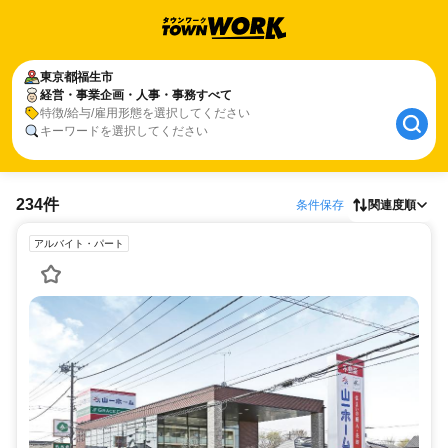
東京都
福生市
経営・事業企画・人事・事務すべて
特徴/給与/雇用形態を選択してください
キーワードを選択してください
234件
条件保存
関連度順
アルバイト・パート