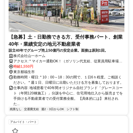
【急募】土・日勤務できる方、受付事務パート、創業
40年・業績安定の地元不動産業者
設立40年でグループ売上50億円の安定企業。面接は原則1回。
株式会社山一ホーム
アクセス: * マイカー通勤OK！（ガソリン代支給、従業員用駐車場あ
り） * 交通 ①JR青梅線「福生」駅より徒歩14分（JR「立川」駅
時給1,550円
から「福生」駅まで乗車時間19分）、立川バス「福生第六小学校バス
東京都福生市
勤務時間・曜日: * 10：00～18：30の間で、１日6ｈ程度。ご相談く
停（福13）」より徒歩3分 ②JR青梅線「羽村」駅より徒歩17分
ださい。 * 週１日、日曜日に出勤いただける方を募集しております。
仕事内容: 地域密着で40年間オリジナル自社ブランド「グレースコー
ト（年間120棟施工）」分譲を中心に、住宅用地仕入から販売までを
手掛ける不動産業者での受付業務全般。 【具体的には】 来社され
た...
残業なし
交通費支給
週2・3日からOK
シフト制
アルバイト・パート