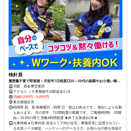
検針員
履歴書不要で即面接！月前半7日程度◎20～50代の副業やお小遣い稼ぎ
にピッタリ！
宅配 西多摩営業所
アクセス ＪＲ青梅線牛浜駅徒歩11分
日給6,200円～9,000円
東京都福生市
時間帯 朝、昼 勤務曜日・時間 日・祝はお休みです。 場合により出勤
もあります。 月の前半、7日間程度の勤務です。 ◯勤務時間8：30開
始～16:00の間で 実働4時間程度 ★終了次第退社OK★
仕事情報 ● 仕事内容 担当エリア内の住宅・事務所等に設置されてい
る水道メータ確認、ハンディへのデータ入力、お知らせの紙を投函す