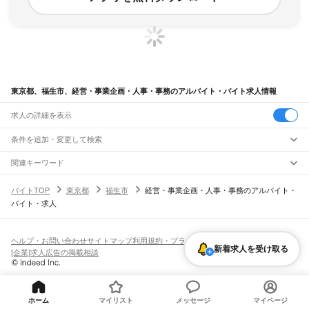
東京都、福生市、経営・事業企画・人事・事務のアルバイト・バイト求人情報
求人の詳細を表示
条件を追加・変更して検索
市区町村を追加・変更
関連キーワード
東京都 福生市 経営・事業企画・人事・事務 データ入力・PC入力 タイピング
東京都
駅を追加・変更
バイトTOP
東京都
福生市
経営・事業企画・人事・事務のアルバイト・
東京都 福生市 企画営業
東京都
すべて
バイト・求人
東京都 福生市 経営・事業企画・人事・事務 コールセンター・テレオペ cafe
東京23区
すべて
職種を追加・変更
JR東海道本線(東京～熱海)
東京都 福生市 倉庫・物流管理 仕分け
東京都 福生市 で一般事務
千代田区
中央区
港区
新宿区
文京区
台東区
墨田区
江東区
品川区
目黒区
大田区
東京駅
新橋駅
品川駅
飲食・フードサービス
世田谷区
渋谷区
中野区
杉並区
豊島区
北区
荒川区
板橋区
練馬区
足立区
葛飾区
特徴を追加・変更
飲食・フードサービス
江戸川区
すべて
ヘルプ・お問い合わせ
サイトマップ
利用規約・プライバシーポリシー
JR山手線
新着求人を受け取る
ホールスタッフ
キッチンスタッフ
皿洗い・洗い場
精肉・鮮魚加工
給食調理
人気
[企業]求人広告の掲載相談
大崎駅
五反田駅
目黒駅
恵比寿駅
渋谷駅
原宿駅
代々木駅
新宿駅
新大久保駅
八王子市
立川市
武蔵野市
三鷹市
青梅市
府中市
昭島市
調布市
町田市
小金井市
雇用形態を追加・変更
パン屋（ベーカリー）
フードカウンター販売員
バー（BAR）・バーテンダー
日払いOK
高校生歓迎
学生歓迎
深夜の仕事
髪型・髪色自由
ひげOK
ネイルOK
高田馬場駅
目白駅
池袋駅
大塚駅
巣鴨駅
駒込駅
田端駅
西日暮里駅
日暮里駅
鶯谷駅
小平市
日野市
東村山市
国分寺市
国立市
福生市
狛江市
東大和市
清瀬市
飲食店補助（開店・閉店準備）
飲食店（店長・マネージャー）
ピアスOK
アルバイト・パート
履歴書不要
オープニングスタッフ
留学生・外国人活躍中
上野駅
御徒町駅
秋葉原駅
神田駅
東京駅
有楽町駅
新橋駅
浜松町駅
田町駅
東久留米市
武蔵村山市
多摩市
稲城市
羽村市
あきる野市
西東京市
大島町
利島村
都道府県を変更
営業・販売
勤務期間
正社員
高輪ゲートウェイ駅
品川駅
新島村
神津島村
三宅村
御蔵島村
八丈町
青ヶ島村
小笠原村
西多摩郡
営業・販売
すべて
短期
契約社員
単発・1日OK
長期
期間限定（春夏冬休み等）
ホーム
マイリスト
メッセージ
マイページ
JR南武線
営業
テレフォンアポインター（テレアポ）
ルートセールス
コンビニ