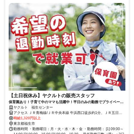
【土日祝休み】ヤクルトの販売スタッフ
保育園あり！子育て中のママも活躍中！平日のみの勤務でプライベート
と両立できます◎
ヤクルト 福生センター
アクセス ＪＲ青梅線/ＪＲ中央本線 牛浜西口徒歩約1分、ＪＲ五日市
線/ＪＲ青梅線 熊川徒歩約11分、ＪＲ青梅線/ＪＲ中央本線 福生西口徒
時給1,320円以上
歩約15分
東京都福生市
勤務時間 ・勤務曜日：月・火・水・木・金 ・勤務時間： [1] 09:00～