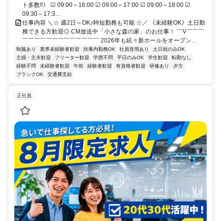
ト多数‼》 ☑ 09:00～16:00 ☑ 09:00～17:00 ☑ 09:00～18:00 ☑
09:30～17:3...
仕事内容 ＼☆ 週2日～OK♪時短勤務も可能 ☆／ 《未経験OK》土日勤
務できる方歓迎◎ CM放送中「小さな森の家」のお仕事！ ￣V￣￣￣
￣￣￣￣￣￣￣￣￣￣￣￣￣ 2026年も続々新ホールをオープン...
制服あり
業界未経験者歓迎
扶養内勤務OK
社員登用あり
土日祝のみOK
主婦・主夫歓迎
フリーター歓迎
学歴不問
平日のみOK
学生歓迎
転勤なし
経験不問
未経験者歓迎
午前
経験者歓迎
有資格者歓迎
研修あり
夕方
ブランクOK
交通費支給
正社員