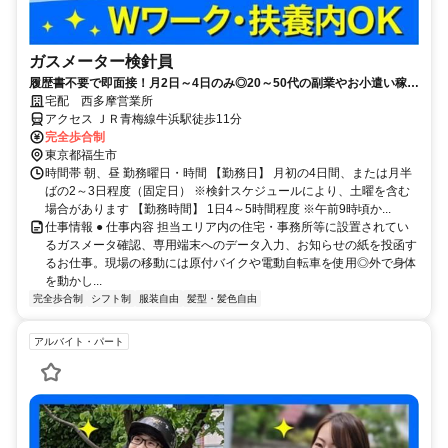
ガスメーター検針員
履歴書不要で即面接！月2日～4日のみ◎20～50代の副業やお小遣い稼ぎ
にピッタリ！
宅配 西多摩営業所
アクセス ＪＲ青梅線牛浜駅徒歩11分
完全歩合制
東京都福生市
時間帯 朝、昼 勤務曜日・時間 【勤務日】 月初の4日間、または月半
ばの2～3日程度（固定日） ※検針スケジュールにより、土曜を含む
場合があります 【勤務時間】 1日4～5時間程度 ※午前9時頃か...
仕事情報 ● 仕事内容 担当エリア内の住宅・事務所等に設置されてい
るガスメータ確認、専用端末へのデータ入力、お知らせの紙を投函す
るお仕事。現場の移動には原付バイクや電動自転車を使用◎外で身体
を動かし...
完全歩合制
シフト制
服装自由
髪型・髪色自由
アルバイト・パート