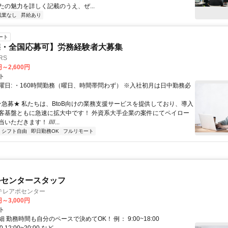
たの魅力を詳しく記載のうえ、ぜ...
残業なし
昇給あり
ート
宅・全国応募可】労務経験者大募集
RS
円～2,600円
ト
曜日: ・160時間勤務（曜日、時間帯問わず） ※入社初月は日中勤務必
 ★急募★ 私たちは、BtoB向けの業務支援サービスを提供しており、導入
客基盤ともに急速に拡大中です！ 外資系大手企業の案件にてペイロー
ただきます！ ////...
シフト自由
即日勤務OK
フルリモート
ルセンタースタッフ
テレアポセンター
円～3,000円
ト
 勤務時間も自分のペースで決めてOK！ 例： 9:00~18:00