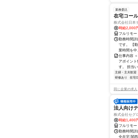
業務委託
在宅コー
株式会社日本
時給2,000
フルリモー
勤務時間詳
です。 【勤務
業時間を中..
仕事内容 
アポイント
す。 担当い
主婦・主夫歓迎
研修あり
在宅O
同じ企業の求人
法人向けテ
株式会社セグ
時給1,400
フルリモー
勤務時間詳細
全在宅 関