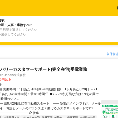
見駅
企画・人事・事務すべて
雇用形態を選択してください
を選択してください
条件保
バリーカスタマーサポート(完全在宅)受電業務
ance Japan株式会社
00円以上
ト
 実働時間：1日あたり8時間 平均勤務日数：1ヶ月あたり20日 〜 21日
日あたりの実働時間：最大8時間/日 ◆7～25時(可能な方は27時)の間で
時間のシフ...
━ 📅8月26日(水)在宅勤務スタート！━━ 受電がメインですが、メール
分！ 電話とメールのバランスよく働けるカスタマーサポートです♪
━━━━━━━━ 📋 仕事...
迎
社員登用あり
フリーター歓迎
学歴不問
転勤なし
経験不問
未経験者歓迎