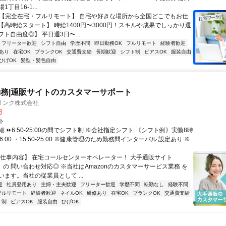
丁目16-1...
✅【完全在宅・フルリモート】 自宅や好きな場所から全国どこでもお仕
✅【高時給スタート】 時給1400円〜3000円！スキルや成果でしっかり還
フト自由度◎】 平日週3日〜...
フリーター歓迎
シフト自由
学歴不問
即日勤務OK
フルリモート
経験者歓迎
あり
在宅OK
ブランクOK
交通費支給
長期歓迎
シフト制
ピアスOK
服装自由
ひげOK
髪型・髪色自由
務|通販サイトのカスタマーサポート
リンク株式会社
円
ト
 ⏩6:50-25:00の間でシフト制 ※会社指定シフト 《シフト例》実働8時
-16:00 ・15:50-25:00 ※健康管理のため勤務間インターバル 設定あり ※
【仕事内容】 在宅コールセンターオペレーター！ 大手通販サイト
n」の 問い合わせ対応◎ ※当社はAmazonのカスタマーサービス業務 を
ます。当社の従業員として ...
迎
社員登用あり
主婦・主夫歓迎
フリーター歓迎
学歴不問
転勤なし
経験不問
フルリモート
経験者歓迎
ネイルOK
研修あり
在宅OK
ブランクOK
交通費支給
ト制
ピアスOK
服装自由
ひげOK