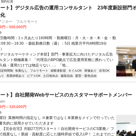
契約社員
ート】デジタル広告の運用コンサルタント 23年度新設部門
強化
アンカー フルリモート
00円～500,000円
ト
総労働時間：1ヶ月あたり160時間 ・勤務曜日：月・火・水・木・金 ・勤
1] 09:30～18:30 ・最低勤務日数（週）：5日 残業月平均4時間19分
度）
【デジタルマーケティング本部】部門・事業拡大に向けたデジタル広告
ルタント積極募集！ 「代理店のBPO拠点で広告運用実務に携わってい
入稿・運用だけでは物足りない…」 「地...
固定時間制
転勤なし
フルリモート
経験者歓迎
ネイルOK
研修あり
在宅OK
あり
長期休暇あり
ピアスOK
土日祝休み
服装自由
髪型・髪色自由
ート】自社開発Webサービスのカスタマーサポートメンバー
ain
00円～320,000円
ト
曜日: 業務時間の指定なし ※兼業ではなく本業務をメインで行っていた
優先的に採用させていただきます
 ＼ 【完全在宅】月額27万円スタート！自社開発サービスのCS業務／ フ
で残業なし！業績・貢献度に応じた随時昇給で収入UP！ これまでのご