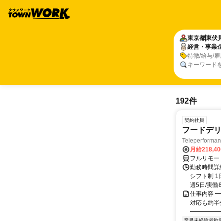
東京都
東伏
経営・事業
特徴/給与/
キーワード
192件
契約社員
フードデリ
Teleperform
月給218,4
フルリモー
勤務時間詳細
シフト制 1
週5日/実働8
仕事内容 ━
対応も約半
━━━━━━
業界未経験者歓