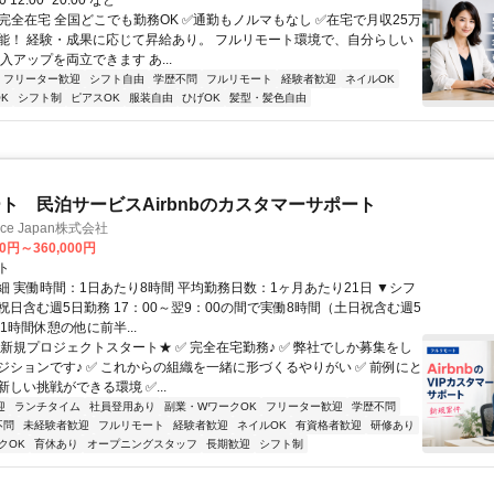
00 12:00~20:00 など
✅完全在宅 全国どこでも勤務OK ✅通勤もノルマもなし ✅在宅で月収25万
能！ 経験・成果に応じて昇給あり。 フルリモート環境で、自分らしい
入アップを両立できます あ...
フリーター歓迎
シフト自由
学歴不問
フルリモート
経験者歓迎
ネイルOK
K
シフト制
ピアスOK
服装自由
ひげOK
髪型・髪色自由
ト 民泊サービスAirbnbのカスタマーサポート
ance Japan株式会社
00円～360,000円
ト
細 実働時間：1日あたり8時間 平均勤務日数：1ヶ月あたり21日 ▼シフ
祝日含む週5日勤務 17：00～翌9：00の間で実働8時間（土日祝含む週5
1時間休憩の他に前半...
★新規プロジェクトスタート★ ✅ 完全在宅勤務♪ ✅ 弊社でしか募集をし
ジションです♪ ✅ これからの組織を一緒に形づくるやりがい ✅ 前例にと
しい挑戦ができる環境 ✅...
迎
ランチタイム
社員登用あり
副業・WワークOK
フリーター歓迎
学歴不問
不問
未経験者歓迎
フルリモート
経験者歓迎
ネイルOK
有資格者歓迎
研修あり
クOK
育休あり
オープニングスタッフ
長期歓迎
シフト制