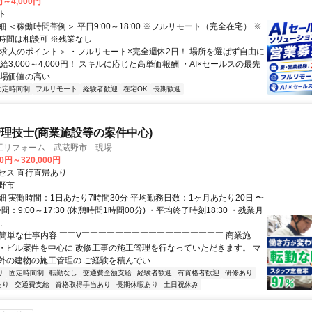
円～4,000円
ト
 ＜稼働時間帯例＞ 平日9:00～18:00 ※フルリモート（完全在宅） ※
時間は相談可 ※残業なし
＜求人のポイント＞ ・フルリモート×完全週休2日！ 場所を選ばず自由に
給3,000～4,000円！ スキルに応じた高単価報酬 ・AI×セールスの最先
場価値の高い...
固定時間制
フルリモート
経験者歓迎
在宅OK
長期歓迎
理技士(商業施設等の案件中心)
工リフォーム 武蔵野市 現場
00円～320,000円
セス 直行直帰あり
野市
細 実働時間：1日あたり7時間30分 平均勤務日数：1ヶ月あたり20日 〜
間：9:00～17:30 (休憩時間1時間00分) ・平均終了時刻18:30 ・残業月
.
✅簡単な仕事内容 ￣￣V￣￣￣￣￣￣￣￣￣￣￣￣￣￣￣￣￣ 商業施
・ビル案件を中心に 改修工事の施工管理を行なっていただきます。 マ
外の建物の施工管理の ご経験を積んでい...
り
固定時間制
転勤なし
交通費全額支給
経験者歓迎
有資格者歓迎
研修あり
あり
交通費支給
資格取得手当あり
長期休暇あり
土日祝休み