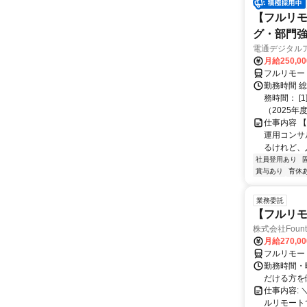
【フルリモ
グ・部門
電通デジタル
月給250,0
フルリモー
勤務時間 
務時間： [
（2025年
仕事内容 
運用コンサ
るけれど、
社員登用あり
賞与あり
育休
業務委託
【フルリモ
株式会社Fount
月給270,0
フルリモー
勤務時間・
だける方を
仕事内容:
ルリモート