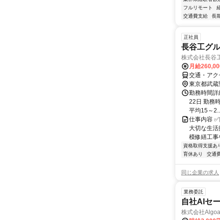
フルリモート
交通費支給
長
正社員
長谷工グ
株式会社長谷
月給260,0
交通・アク
東京都武蔵
勤務時間詳
22日 勤務時
平均15～2..
仕事内容 
大切な生活
模修繕工事
資格取得支援あ
育休あり
交通
同じ企業の求人
業務委託
自社AIセ
株式会社Algoa