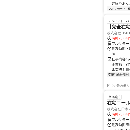
経験やあな
フルリモート
アルバイト・パ
【完全在
株式会社TIME
時給2,000
フルリモー
勤務時間・
須
仕事内容:
企業数・顧
ル業務を担当い
変形労働時間制
同じ企業の求人
業務委託
在宅コー
株式会社日本
時給2,000
フルリモー
勤務時間詳細