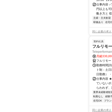
10:00~19:
仕事内容 
円以上も可
働き方と 収
主婦・主夫歓迎
研修あり
在宅O
同じ企業の求人
契約社員
フルリモー
Teleperform
月給330,0
フルリモー
勤務時間詳
ト制：土日
日勤務） ・
仕事内容 
ていないポ
らわれず、新
業界未経験者歓
転勤なし
経験
在宅OK
ブラン
同じ企業の求人