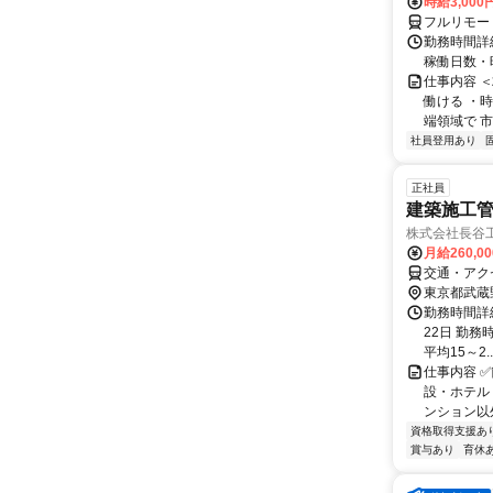
時給3,000
フルリモー
勤務時間詳細
稼働日数・
仕事内容 
働ける ・時
端領域で 市
社員登用あり
正社員
建築施工管
株式会社長谷
月給260,0
交通・アク
東京都武蔵
勤務時間詳
22日 勤務時
平均15～2..
仕事内容 
設・ホテル
ンション以
資格取得支援あ
賞与あり
育休