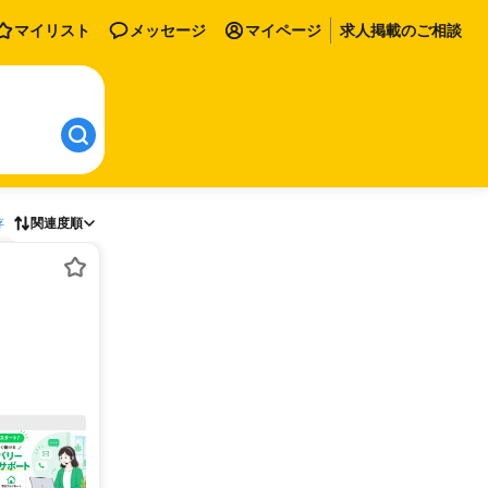
マイリスト
メッセージ
マイページ
求人掲載のご相談
存
関連度順