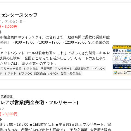
ルセンタースタッフ
テレアポセンター
円～3,000円
ト
細 担当案件やライフスタイルに合わせて、 勤務時間は柔軟に調整可能
例】 ・9:00～18:00 ・10:00～19:00 ・12:00～20:00 など 企業の営
.
＜アウトバウンドコール経験者歓迎＞ これまで培ってきた架電スキルや
獲得の経験を、 全国どこからでも活かせる フルリモートのお仕事で
ただくのは、 法人企業へのアウト...
フリーター歓迎
シフト自由
学歴不問
フルリモート
経験者歓迎
ネイルOK
K
シフト制
ピアスOK
服装自由
ひげOK
髪型・髪色自由
業務委託
レアポ営業(完全在宅・フルリモート)
ロス
円～3,000円
ト
 9：00～18：00 ★1日5時間以上 ★平日週3日以上 フルリモート、完
西圏の方のみ、希望があれば出社も可能です（〒542-0081 大阪府大阪市