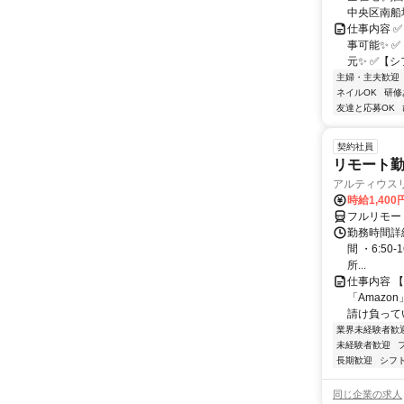
中央区南船場1
仕事内容 
事可能✨ 
元✨ ✅【シ
主婦・主夫歓迎
ネイルOK
研修
友達と応募OK
契約社員
リモート勤
アルティウス
時給1,400
フルリモー
勤務時間詳細
間 ・6:50
所...
仕事内容 
「Amazo
請け負ってい
業界未経験者歓
未経験者歓迎
長期歓迎
シフ
同じ企業の求人