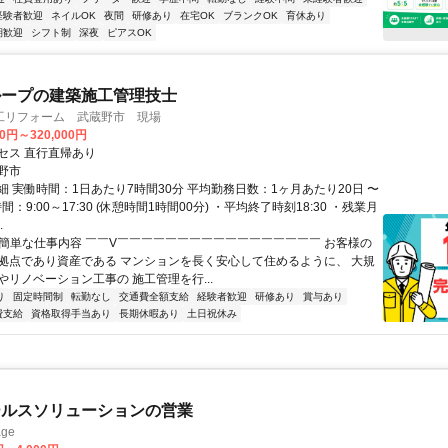
経験者歓迎
ネイルOK
夜間
研修あり
在宅OK
ブランクOK
育休あり
期歓迎
シフト制
深夜
ピアスOK
ループの建築施工管理技士
工リフォーム 武蔵野市 現場
00円～320,000円
セス 直行直帰あり
野市
細 実働時間：1日あたり7時間30分 平均勤務日数：1ヶ月あたり20日 〜
間：9:00～17:30 (休憩時間1時間00分) ・平均終了時刻18:30 ・残業月
.
✅簡単な仕事内容 ￣￣V￣￣￣￣￣￣￣￣￣￣￣￣￣￣￣￣￣ お客様の
拠点であり資産である マンションを長く安心して住めるように、 大規
やリノベーション工事の 施工管理を行...
り
固定時間制
転勤なし
交通費全額支給
経験者歓迎
研修あり
賞与あり
費支給
資格取得手当あり
長期休暇あり
土日祝休み
ールスソリューションの営業
ge