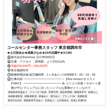
コールセンター事務スタッフ 東京都調布市
★土日祝休み★残業少なめ★20代活躍中★/1CMS
株式会社freemova【1CMS0002】
交通・アクセス 「調布駅」より20分以内
月給250,000円～300,000円
東京都調布市
勤務時間詳細 総労働時間：1ヶ月あたり160時間 9：00～18：00
仕事内容 ━━━━━━━━━━━━━ ✨【free movaのオススメ
POINT】 ━━━━━━━━━━━━━ 📝 コツコツ作業＋サポート業
務が中心 マニュアルに沿ったシンプルな業務がメインなので、...
資格取得支援あり
フリーター歓迎
学歴不問
固定時間制
職場見学可
転勤なし
未経験者歓迎
経験者歓迎
研修あり
賞与あり
ブランクOK
長期歓迎
駅近5分以内
資格取得手当あり
社割あり
土日祝休み
友達と応募OK