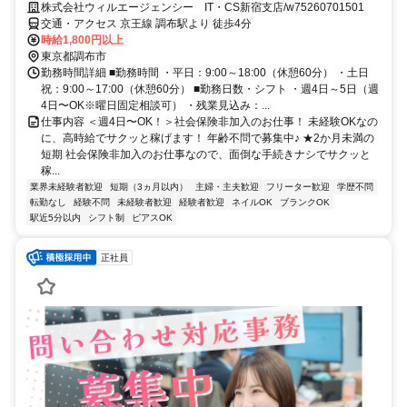
株式会社ウィルエージェンシー IT・CS新宿支店/w75260701501
交通・アクセス 京王線 調布駅より 徒歩4分
時給1,800円以上
東京都調布市
勤務時間詳細 ■勤務時間 ・平日：9:00～18:00（休憩60分） ・土日
祝：9:00～17:00（休憩60分） ■勤務日数・シフト ・週4日～5日（週
4日〜OK※曜日固定相談可） ・残業見込み：...
仕事内容 ＜週4日〜OK！＞社会保険非加入のお仕事！ 未経験OKなの
に、高時給でサクッと稼げます！ 年齢不問で募集中♪ ★2か月未満の
短期 社会保険非加入のお仕事なので、面倒な手続きナシでサクッと
稼...
業界未経験者歓迎
短期（3ヵ月以内）
主婦・主夫歓迎
フリーター歓迎
学歴不問
転勤なし
経験不問
未経験者歓迎
経験者歓迎
ネイルOK
ブランクOK
駅近5分以内
シフト制
ピアスOK
正社員