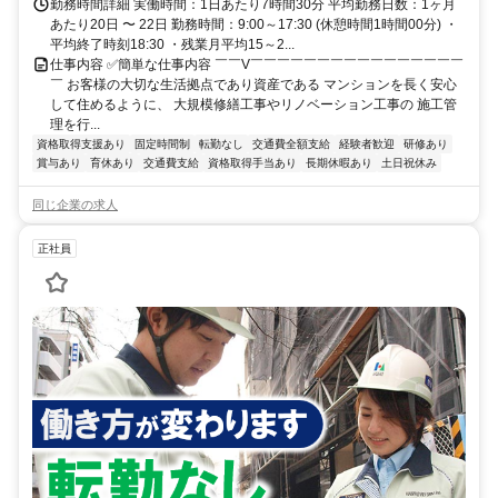
勤務時間詳細 実働時間：1日あたり7時間30分 平均勤務日数：1ヶ月
あたり20日 〜 22日 勤務時間：9:00～17:30 (休憩時間1時間00分) ・
平均終了時刻18:30 ・残業月平均15～2...
仕事内容 ✅簡単な仕事内容 ￣￣V￣￣￣￣￣￣￣￣￣￣￣￣￣￣￣￣
￣ お客様の大切な生活拠点であり資産である マンションを長く安心
して住めるように、 大規模修繕工事やリノベーション工事の 施工管
理を行...
資格取得支援あり
固定時間制
転勤なし
交通費全額支給
経験者歓迎
研修あり
賞与あり
育休あり
交通費支給
資格取得手当あり
長期休暇あり
土日祝休み
同じ企業の求人
正社員