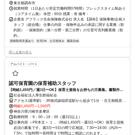
東京都調布市
就業時間 （1日あたり所定労働時間07時間）フレックスタイム制あり
（コアタイム無） 休憩：60分 残業：有 備考：
企業名 アフラック生命保険株式会社 求人名 【調布】保険事務/企画ス
タッフ（総合職） 仕事の内容 ・保険申込みの承諾に関する業務（契
約部） ・保険契約（第一分野・第三分野）の引受可否判断業務（契
約...
資格取得支援あり
在宅OK
土日祝休み
服装自由
同じ企業の求人
アルバイト・パート
認可保育園の保育補助スタッフ
【時給1,450円／週3日〜OK】保育士資格をお持ちの方募集。書類作成
かなり少なめ、駅近徒歩1分の認可保育園での保育補助。
社会福祉法人厚生館福祉会
アクセス(最寄駅) ・JR南武線稲田堤駅から徒歩で1分 ・京王相模原線
京王稲田堤駅から徒歩で5分 ・京王相模原線京王多摩川駅から車で11
時給1,450円～1,500円
分
神奈川県川崎市多摩区
勤務時間 ・9：00～18：00（週3日以上）
仕事内容 ＜PR本文＞ １，《時給1,450円・週3日〜OK》保育士資格
必須の募集です。週3日〜5日の間で応相談。7:30〜18:00（内2h〜
7.5h）で短時間〜長時間まで時間はご相談にのれます。 ...