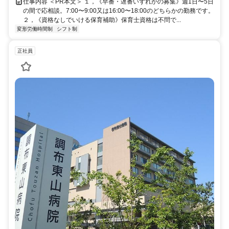
仕事内容 ＜PR本文＞ １，《早番・遅番いずれかの募集》週1日〜5日
の間で応相談。7:00〜9:00又は16:00〜18:00のどちらかの勤務です。
２，《資格なしでいける保育補助》保育士資格は不問で...
変形労働時間制
シフト制
正社員