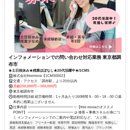
インフォメーションでの問い合わせ対応業務 東京都調
布市
★土日祝休み★残業ほぼなし★20代活躍中★/1CMS
株式会社freemova【1CMS0002】
交通・アクセス 「調布駅」より20分以内
月給250,000円～300,000円
東京都調布市
勤務時間詳細 総労働時間：1ヶ月あたり160時間 9：00～18：00 ◎基
本的に残業はございません
仕事内容 ━━━━━━━━━━━━━ ✨【free movaのオススメ
POINT】 ━━━━━━━━━━━━━ 🤝 接客＋事務スキルが身につ
く インフォメーションでのご案内や電話対応など、 “人と関...
資格取得支援あり
フリーター歓迎
学歴不問
固定時間制
職場見学可
転勤なし
英語
未経験者歓迎
経験者歓迎
残業なし
研修あり
賞与あり
ブランクOK