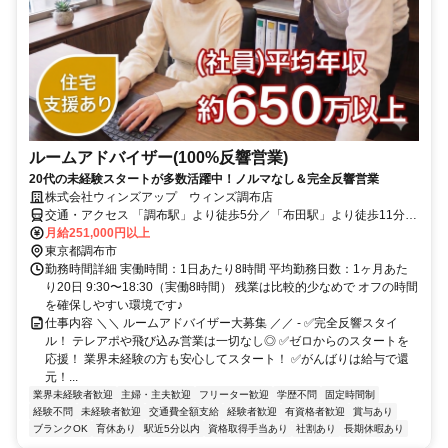
ルームアドバイザー(100%反響営業)
20代の未経験スタートが多数活躍中！ノルマなし＆完全反響営業
株式会社ウィンズアップ ウィンズ調布店
交通・アクセス 「調布駅」より徒歩5分／「布田駅」より徒歩11分／
「京王多摩川駅」より徒歩16分
月給251,000円以上
東京都調布市
勤務時間詳細 実働時間：1日あたり8時間 平均勤務日数：1ヶ月あた
り20日 9:30〜18:30（実働8時間） 残業は比較的少なめで オフの時間
を確保しやすい環境です♪
仕事内容 ＼＼ ルームアドバイザー大募集 ／／ - ✅完全反響スタイ
ル！ テレアポや飛び込み営業は一切なし◎ ✅ゼロからのスタートを
応援！ 業界未経験の方も安心してスタート！ ✅がんばりは給与で還
元！...
業界未経験者歓迎
主婦・主夫歓迎
フリーター歓迎
学歴不問
固定時間制
経験不問
未経験者歓迎
交通費全額支給
経験者歓迎
有資格者歓迎
賞与あり
ブランクOK
育休あり
駅近5分以内
資格取得手当あり
社割あり
長期休暇あり