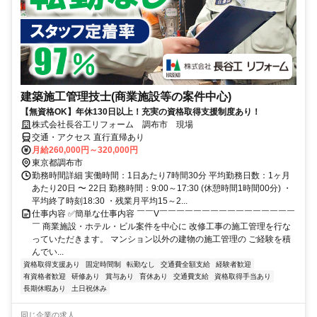
建築施工管理技士(商業施設等の案件中心)
【無資格OK】年休130日以上！充実の資格取得支援制度あり！
株式会社長谷工リフォーム 調布市 現場
交通・アクセス 直行直帰あり
月給260,000円～320,000円
東京都調布市
勤務時間詳細 実働時間：1日あたり7時間30分 平均勤務日数：1ヶ月
あたり20日 〜 22日 勤務時間：9:00～17:30 (休憩時間1時間00分) ・
平均終了時刻18:30 ・残業月平均15～2...
仕事内容 ✅簡単な仕事内容 ￣￣V￣￣￣￣￣￣￣￣￣￣￣￣￣￣￣￣
￣ 商業施設・ホテル・ビル案件を中心に 改修工事の施工管理を行な
っていただきます。 マンション以外の建物の施工管理の ご経験を積
んでい...
資格取得支援あり
固定時間制
転勤なし
交通費全額支給
経験者歓迎
有資格者歓迎
研修あり
賞与あり
育休あり
交通費支給
資格取得手当あり
長期休暇あり
土日祝休み
同じ企業の求人