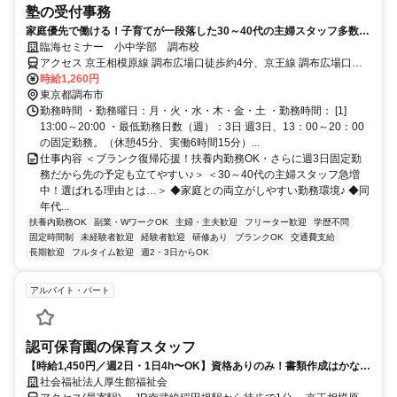
塾の受付事務
家庭優先で働ける！子育てが一段落した30～40代の主婦スタッフ多数活
躍中の学習塾受付事務
臨海セミナー 小中学部 調布校
アクセス 京王相模原線 調布広場口徒歩約4分、京王線 調布広場口徒
歩約4分、連絡バス 調布徒歩約4分 京王線 調布駅より徒歩5分
時給1,260円
東京都調布市
勤務時間 ・勤務曜日：月・火・水・木・金・土 ・勤務時間： [1]
13:00～20:00 ・最低勤務日数（週）：3日 週3日、13：00～20：00
の固定勤務。（休憩45分、実働6時間15分）...
仕事内容 ＜ブランク復帰応援！扶養内勤務OK・さらに週3日固定勤
務だから先の予定も立てやすい♪＞ ＜30～40代の主婦スタッフ急増
中！選ばれる理由とは…＞ ◆家庭との両立がしやすい勤務環境♪ ◆同
年代...
扶養内勤務OK
副業・WワークOK
主婦・主夫歓迎
フリーター歓迎
学歴不問
固定時間制
未経験者歓迎
経験者歓迎
研修あり
ブランクOK
交通費支給
長期歓迎
フルタイム歓迎
週2・3日からOK
アルバイト・パート
認可保育園の保育スタッフ
【時給1,450円／週2日・1日4h〜OK】資格ありのみ！書類作成はかなり
少なめ！午前のみ・午後のみなど選べる固定シフト／駅徒歩1分で家庭
社会福祉法人厚生館福祉会