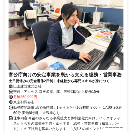
官公庁向けの安定事業を裏から支える総務・営業事務
土日祝休みの完全週休2日制｜未経験から専門スキルが身につく
巴山建設株式会社
交通・アクセス 京王多摩川駅、矢野口駅から徒歩15分
月給250,000円
東京都調布市
勤務時間詳細 総労働時間：1ヶ月あたり163時間 8:00 ～ 17:00（休憩
60分 実働8時間） ※残業なし
仕事内容 今後のさらなる事業拡大と体制強化に向け、バックオフィ
スから会社の成長を力強く牽引する「総務・営業事務（積算サポー
ト）」の正社員を募集いたします。 ＼\求人のポイント/／ ￣￣￣￣￣