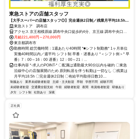
東急ストアの店舗スタッフ
【大手スーパーの店舗スタッフ◎】完全週休2日制／残業月平均18.5h／
家族も利用できる20％offの買い物割引券毎月配布中★
東急ストア 調布店
アクセス 京王相模原線 調布中央口徒歩約4分、京王線 調布中央口徒
歩約4分、連絡バス 調布徒歩約5分
月給221,400円～270,000円
東京都調布市
勤務時間 総労働時間：1週あたり40時間 *■シフト制勤務* 1ヶ月単位
実働40時間以内／週平均 シフト制 早番・遅番あり *＜シフト例＞* 早
番）7：00～16：00 遅番）12：00～21：...
仕事内容 *-求人のPOINT-* 〇配属は通勤最大90分以内を確約 〇東急
沿線中心の店舗展開のため 原則転居を伴う転勤は一切なし 〇残業は
月平均18.5h 〇完全週休2日制 〇有給平均取得日数10....
制服あり
業界未経験者歓迎
主婦・主夫歓迎
早朝
学歴不問
経験不問
未経験者歓迎
交通費全額支給
午前
経験者歓迎
夜間
有資格者歓迎
研修あり
夕方
シフト制
社割あり
深夜
正社員