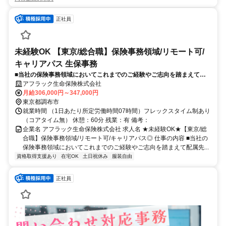
正社員
未経験OK 【東京/総合職】保険事務領域/リモート可/
キャリアパス 生保事務
■当社の保険事務領域においてこれまでのご経験やご志向を踏まえて配
属先を決定いたします。【具体的な業務】◎保険申込みの承諾に関する
アフラック生命保険株式会社
業務（契約部）◎保険契約（第一分野・第三分野）の引受可否判断業務
月給306,000円～347,000円
（契約
東京都調布市
就業時間 （1日あたり所定労働時間07時間）フレックスタイム制あり
（コアタイム無） 休憩：60分 残業：有 備考：
企業名 アフラック生命保険株式会社 求人名 ★未経験OK★【東京/総
合職】保険事務領域/リモート可/キャリアパス◎ 仕事の内容 ■当社の
保険事務領域においてこれまでのご経験やご志向を踏まえて配属先...
資格取得支援あり
在宅OK
土日祝休み
服装自由
正社員