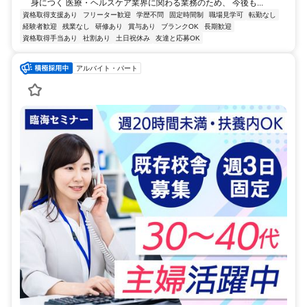
身につく 医療・ヘルスケア業界に関わる業務のため、 今後も...
資格取得支援あり
フリーター歓迎
学歴不問
固定時間制
職場見学可
転勤なし
経験者歓迎
残業なし
研修あり
賞与あり
ブランクOK
長期歓迎
資格取得手当あり
社割あり
土日祝休み
友達と応募OK
アルバイト・パート