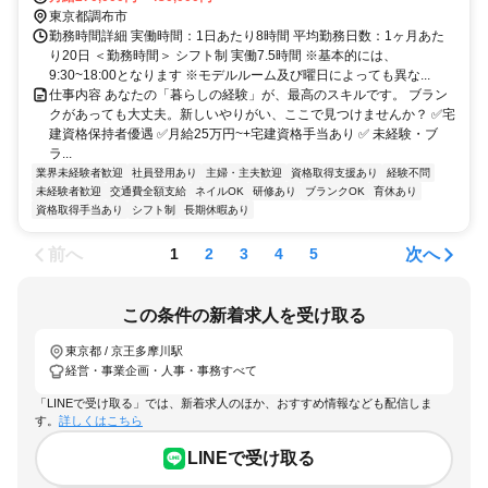
東京都調布市
勤務時間詳細 実働時間：1日あたり8時間 平均勤務日数：1ヶ月あた
り20日 ＜勤務時間＞ シフト制 実働7.5時間 ※基本的には、
9:30~18:00となります ※モデルルーム及び曜日によっても異な...
仕事内容 あなたの「暮らしの経験」が、最高のスキルです。 ブラン
クがあっても大丈夫。新しいやりがい、ここで見つけませんか？ ✅宅
建資格保持者優遇 ✅月給25万円~+宅建資格手当あり ✅ 未経験・ブ
ラ...
業界未経験者歓迎
社員登用あり
主婦・主夫歓迎
資格取得支援あり
経験不問
未経験者歓迎
交通費全額支給
ネイルOK
研修あり
ブランクOK
育休あり
資格取得手当あり
シフト制
長期休暇あり
前へ
次へ
1
2
3
4
5
この条件の新着求人を受け取る
東京都 / 京王多摩川駅
経営・事業企画・人事・事務すべて
「LINEで受け取る」では、新着求人のほか、おすすめ情報なども配信しま
す。
詳しくはこちら
LINEで受け取る