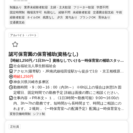
￣￣￣￣...
制服あり
業界未経験者歓迎
主婦・主夫歓迎
フリーター歓迎
学歴不問
固定時間制
職場見学可
転勤なし
経験不問
未経験者歓迎
交通費全額支給
午前
経験者歓迎
ネイルOK
残業なし
夕方
賞与あり
ブランクOK
育休あり
交通費支給
アルバイト・パート
認可保育園の保育補助(資格なし)
【時給1,250円／1日3h〜】資格なしでいける一時保育室の補助スタッ
フ。短時間〜長時間まで時間相談可能、駅徒歩1分の認可保育園。
社会福祉法人厚生館福祉会
アクセス(最寄駅) ・JR南武線稲田堤駅から徒歩で1分 ・京王相模原線
京王稲田堤駅から徒歩で5分 ・京王相模原線京王多摩川駅から車で11
時給1,250円
分
神奈川県川崎市多摩区
勤務時間 ・9：00～16：00（内3h～） ※6h以上の場合は休憩1h 固
定曜日、固定時間での勤務予定 詳細は面接の際にご相談ください。
仕事内容 ＜PR本文＞ １，《1日3時間〜勤務可能》9:00〜16:00の
内、3h〜7hの勤務です。短時間から長時間まで、時間はご相談にの
れます。 ２规则，《一時保育室への配属予定》配属は一時保育室を...
変形労働時間制
シフト制
正社員