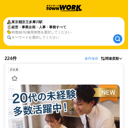
東京都
東京都
京王多摩川駅
京王多摩川駅
経営・事業企画・人事・事務すべて
経営・事業企画・人事・事務すべて
特徴/給与/雇用形態を選択してください
キーワードを選択してください
224件
条件保存
関連度順
正社員