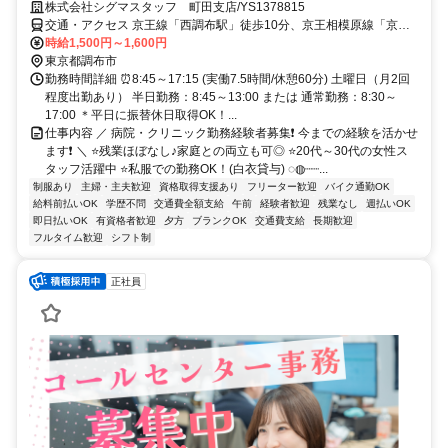
株式会社シグマスタッフ 町田支店/YS1378815
交通・アクセス 京王線「西調布駅」徒歩10分、京王相模原線「京王
多摩川駅」徒歩12分、京王線「調布駅」徒歩15分★自転車・バイク
時給1,500円～1,600円
通勤OK
東京都調布市
勤務時間詳細 ⏰8:45～17:15 (実働7.5時間/休憩60分) 土曜日（月2回
程度出勤あり） 半日勤務：8:45～13:00 または 通常勤務：8:30～
17:00 ＊平日に振替休日取得OK！...
仕事内容 ／ 病院・クリニック勤務経験者募集❗ 今までの経験を活かせ
ます❗ ＼ ⭐残業ほぼなし♪家庭との両立も可◎ ⭐20代～30代の女性ス
タッフ活躍中 ⭐私服での勤務OK！(白衣貸与) ◌◍┈┈...
制服あり
主婦・主夫歓迎
資格取得支援あり
フリーター歓迎
バイク通勤OK
給料前払いOK
学歴不問
交通費全額支給
午前
経験者歓迎
残業なし
週払いOK
即日払いOK
有資格者歓迎
夕方
ブランクOK
交通費支給
長期歓迎
フルタイム歓迎
シフト制
正社員