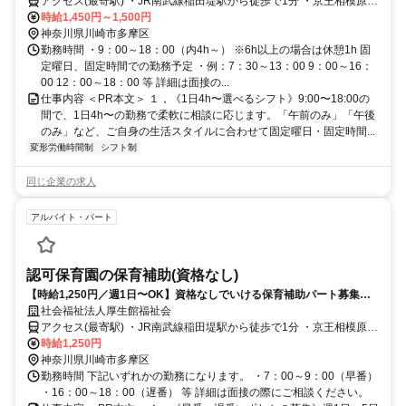
と両立しやすい認可保育園の保育補助
アクセス(最寄駅) ・JR南武線稲田堤駅から徒歩で1分 ・京王相模原線
京王稲田堤駅から徒歩で5分 ・京王相模原線京王多摩川駅から車で11
時給1,450円～1,500円
分
神奈川県川崎市多摩区
勤務時間 ・9：00～18：00（内4h～） ※6h以上の場合は休憩1h 固
定曜日、固定時間での勤務予定 ・例：7：30～13：00 9：00～16：
00 12：00～18：00 等 詳細は面接の...
仕事内容 ＜PR本文＞ １，《1日4h〜選べるシフト》9:00〜18:00の
間で、1日4h〜の勤務で柔軟に相談に応じます。「午前のみ」「午後
のみ」など、ご自身の生活スタイルに合わせて固定曜日・固定時間...
変形労働時間制
シフト制
同じ企業の求人
アルバイト・パート
認可保育園の保育補助(資格なし)
【時給1,250円／週1日〜OK】資格なしでいける保育補助パート募集。
大学生以上の方が対象。駅近徒歩1分、土日祝休みの認可保育園。
社会福祉法人厚生館福祉会
アクセス(最寄駅) ・JR南武線稲田堤駅から徒歩で1分 ・京王相模原線
京王稲田堤駅から徒歩で5分 ・京王相模原線京王多摩川駅から車で11
時給1,250円
分
神奈川県川崎市多摩区
勤務時間 下記いずれかの勤務になります。 ・7：00～9：00（早番）
・16：00～18：00（遅番） 等 詳細は面接の際にご相談ください。