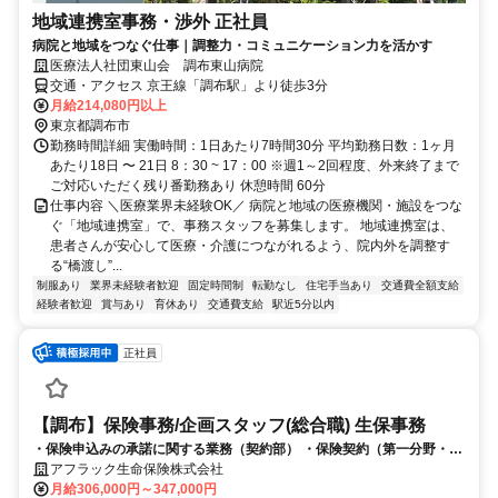
地域連携室事務・渉外 正社員
病院と地域をつなぐ仕事｜調整力・コミュニケーション力を活かす
医療法人社団東山会 調布東山病院
交通・アクセス 京王線「調布駅」より徒歩3分
月給214,080円以上
東京都調布市
勤務時間詳細 実働時間：1日あたり7時間30分 平均勤務日数：1ヶ月
あたり18日 〜 21日 8：30 ~ 17：00 ※週1～2回程度、外来終了まで
ご対応いただく残り番勤務あり 休憩時間 60分
仕事内容 ＼医療業界未経験OK／ 病院と地域の医療機関・施設をつな
ぐ「地域連携室」で、事務スタッフを募集します。 地域連携室は、
患者さんが安心して医療・介護につながれるよう、院内外を調整す
る“橋渡し”...
制服あり
業界未経験者歓迎
固定時間制
転勤なし
住宅手当あり
交通費全額支給
経験者歓迎
賞与あり
育休あり
交通費支給
駅近5分以内
正社員
【調布】保険事務/企画スタッフ(総合職) 生保事務
・保険申込みの承諾に関する業務（契約部） ・保険契約（第一分野・第
三分野）の引受可否判断業務（契約審査部） ・保険契約の名義変更や保
アフラック生命保険株式会社
障変更など契約保全業務（契約保全部）
月給306,000円～347,000円