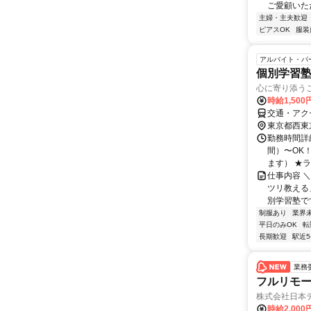
ご愛顧いただ
主婦・主夫歓迎
ピアスOK
服装
アルバイト・パ
個別学習塾
心に寄り添う
時給1,50
交通・アク
東京都西東
勤務時間詳細
間）〜OK
ます） ★ラ
仕事内容 
ツリ教える
別学習塾です
制服あり
業界
平日のみOK
転
長期歓迎
駅近
業務
フルリモー
株式会社日本
時給2,000