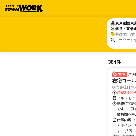
東京都
東京都
西東
西東
経営・事業
経営・事業
特徴/給与/
キーワード
384件
業務
在宅コー
株式会社日本
時給2,000
フルリモー
勤務時間詳
です。 【勤務
業時間を中..
仕事内容 
アポイント
す。 担当い