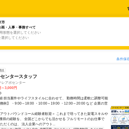
京市
京市
企画・人事・事務すべて
企画・人事・事務すべて
雇用形態を選択してください
を選択してください
条件保
委託
ルセンタースタッフ
テレアポセンター
円～3,000円
ト
細 担当案件やライフスタイルに合わせて、 勤務時間は柔軟に調整可能
例】 ・9:00～18:00 ・10:00～19:00 ・12:00～20:00 など 企業の営
.
＜アウトバウンドコール経験者歓迎＞ これまで培ってきた架電スキルや
獲得の経験を、 全国どこからでも活かせる フルリモートのお仕事で
ただくのは、 法人企業へのアウト...