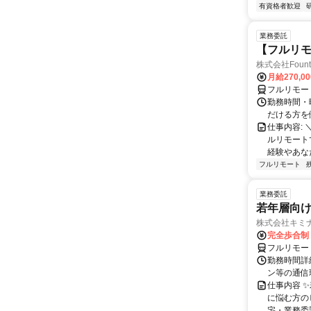
有資格者歓迎
業務委託
【フルリモ
株式会社Fount
月給270,0
フルリモー
勤務時間・
だける方を
仕事内容:
ルリモート
経験やあな
フルリモート
業務委託
若年層向け
株式会社キミ
完全歩合制
フルリモー
勤務時間詳
ン等の通信環境があ
仕事内容 
に悩む方の
宅・業務委