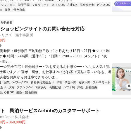
シフト自由
学歴不問
フルリモート
ネイルOK
在宅OK
完全歩合制
ピアスOK
K
髪型・髪色自由
契約社員
手ショッピングサイトのお問い合わせ対応
トリクス 第十事業所
00円
ト
働時間：8時間/日 平均勤務日数：1ヶ月あたり18日～21日 ◆シフト制
◆ 時間：24時間（週休2日） *日勤： 7:00～23:00（4シフト） *夜
翌8...
･･━☆完全在宅！最先端サービスを支えるお仕事☆━･･ ＼＼大人気！完
仕事です／／ 選考、研修、お仕事すべてがお家で完結♪ 寒～い冬も、暑
快適なお家からお仕事できちゃいま...
迎
副業・WワークOK
資格取得支援あり
早朝
学歴不問
経験不問
フルリモート
修あり
夕方
ブランクOK
育休あり
長期歓迎
シフト制
深夜
服装自由
達と応募OK
髪型・髪色自由
ト 民泊サービスAirbnbのカスタマーサポート
ance Japan株式会社
00円～360,000円
ト