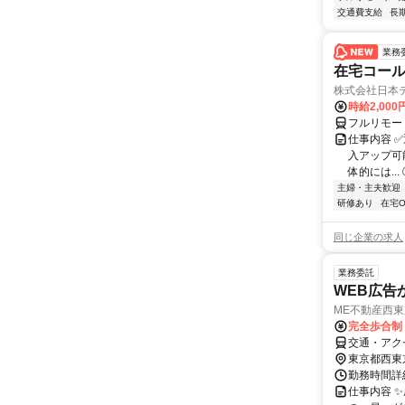
交通費支給
長
業務
在宅コー
株式会社日本
時給2,000
フルリモー
仕事内容 
入アップ可
体的には..
主婦・主夫歓迎
研修あり
在宅O
同じ企業の求人
業務委託
WEB広告
ME不動産西
完全歩合制
交通・アク
東京都西東
勤務時間詳細
仕事内容 