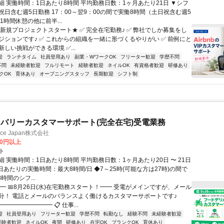
細 実働時間：1日あたり8時間 平均勤務日数：1ヶ月あたり21日 ▼シフ
祝日含む週5日勤務 17：00～翌9：00の間で実働8時間（土日祝含む週5
1時間休憩の他に前半...
★新規プロジェクトスタート★ ✅ 完全在宅勤務♪ ✅ 弊社でしか募集をし
ジションです♪ ✅ これからの組織を一緒に形づくるやりがい ✅ 前例にと
しい挑戦ができる環境 ✅...
迎
ランチタイム
社員登用あり
副業・WワークOK
フリーター歓迎
学歴不問
不問
未経験者歓迎
フルリモート
経験者歓迎
ネイルOK
有資格者歓迎
研修あり
クOK
育休あり
オープニングスタッフ
長期歓迎
シフト制
バリーカスタマーサポート(完全在宅)受電業務
ance Japan株式会社
00円以上
ト
 実働時間：1日あたり8時間 平均勤務日数：1ヶ月あたり20日 〜 21日
日あたりの実働時間：最大8時間/日 ◆7～25時(可能な方は27時)の間で
時間のシフ...
━ 📅8月26日(水)在宅勤務スタート！━━ 受電がメインですが、メール
分！ 電話とメールのバランスよく働けるカスタマーサポートです♪
━━━━━━━━ 📋 仕事...
迎
社員登用あり
フリーター歓迎
学歴不問
転勤なし
経験不問
未経験者歓迎
経験者歓迎
ネイルOK
夜間
研修あり
在宅OK
ブランクOK
育休あり