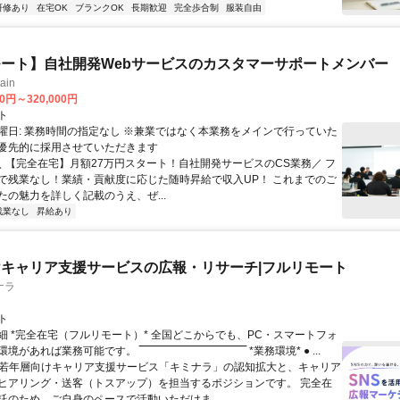
研修あり
在宅OK
ブランクOK
長期歓迎
完全歩合制
服装自由
ート】自社開発Webサービスのカスタマーサポートメンバー
ain
00円～320,000円
ト
曜日: 業務時間の指定なし ※兼業ではなく本業務をメインで行っていた
優先的に採用させていただきます
 ＼ 【完全在宅】月額27万円スタート！自社開発サービスのCS業務／ フ
で残業なし！業績・貢献度に応じた随時昇給で収入UP！ これまでのご
たの魅力を詳しく記載のうえ、ぜ...
残業なし
昇給あり
キャリア支援サービスの広報・リサーチ|フルリモート
ナラ
ト
細 *完全在宅（フルリモート）* 全国どこからでも、PC・スマートフォ
れば業務可能です。 ‾‾‾‾‾‾‾‾‾‾‾‾‾‾‾‾‾‾‾‾‾‾‾‾‾‾‾‾‾‾ *業務環境* ● ...
✨若年層向けキャリア支援サービス「キミナラ」の認知拡大と、キャリア
ヒアリング・送客（トスアップ）を担当するポジションです。 完全在
託のため、ご自身のペースで活動いただけま...