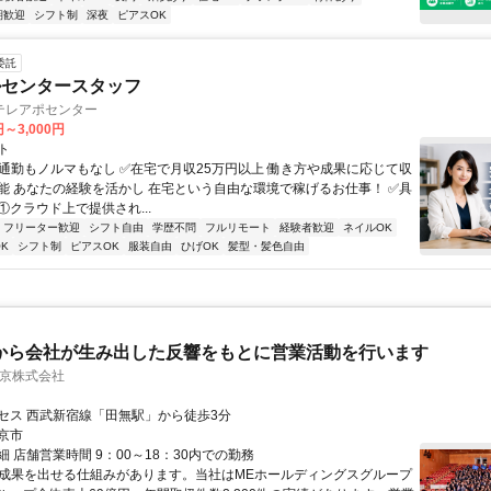
期歓迎
シフト制
深夜
ピアスOK
委託
ルセンタースタッフ
テレアポセンター
円～3,000円
ト
✅通勤もノルマもなし ✅在宅で月収25万円以上 働き方や成果に応じて収
能 あなたの経験を活かし 在宅という自由な環境で稼げるお仕事！ ✅具
. ①クラウド上で提供され...
フリーター歓迎
シフト自由
学歴不問
フルリモート
経験者歓迎
ネイルOK
K
シフト制
ピアスOK
服装自由
ひげOK
髪型・髪色自由
から会社が生み出した反響をもとに営業活動を行います
東京株式会社
セス 西武新宿線「田無駅」から徒歩3分
京市
 店舗営業時間 9：00～18：30内での勤務
✨成果を出せる仕組みがあります。当社はMEホールディングスグループ