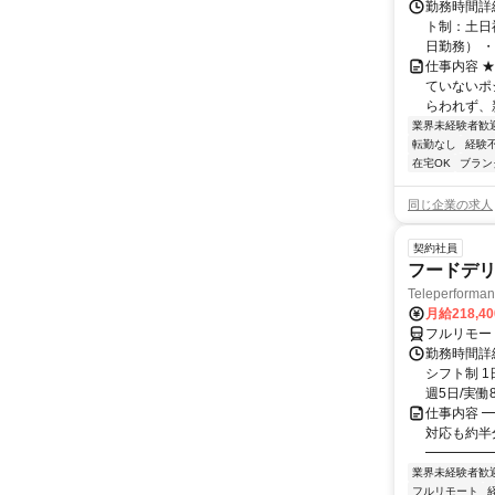
勤務時間詳
ト制：土日
日勤務） ・
仕事内容 
ていないポ
らわれず、新
業界未経験者歓
転勤なし
経験
在宅OK
ブラン
同じ企業の求人
契約社員
フードデリ
Teleperform
月給218,4
フルリモー
勤務時間詳細
シフト制 1
週5日/実働8
仕事内容 ━
対応も約半
━━━━━━
業界未経験者歓
フルリモート