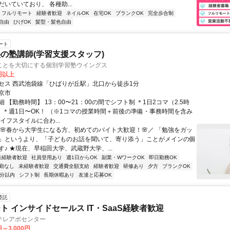
いていており、 各種助...
フルリモート
経験者歓迎
ネイルOK
在宅OK
ブランクOK
完全歩合制
自由
ひげOK
髪型・髪色自由
ート
の塾講師(学習支援スタッフ)
ことを大切にする個別学習塾ウイングス
0円以上
セス 西武池袋線「ひばりが丘駅」北口から徒歩1分
京市
 【勤務時間】 13：00〜21：00の間でシフト制 ＊1日2コマ（2.5時
！ ＊週1日〜OK！ （※1コマの授業時間＋前後の準備・事務時間を含み
イフスタイルに合わ...
＼🌸春から大学生になる方、初めてのバイト大歓迎！🌸／ 「勉強をガッ
」というより、「子どものお話を聞いて、寄り添う」ことがメインの個
♪ ★現在、早稲田大学、武蔵野大学、...
未経験者歓迎
社員登用あり
週1日からOK
副業・WワークOK
即日勤務OK
勤なし
未経験者歓迎
交通費全額支給
経験者歓迎
研修あり
夕方
ブランクOK
5分以内
シフト制
長期休暇あり
友達と応募OK
委託
ト インサイドセールス IT・SaaS経験者歓迎
テレアポセンター
円～3,000円