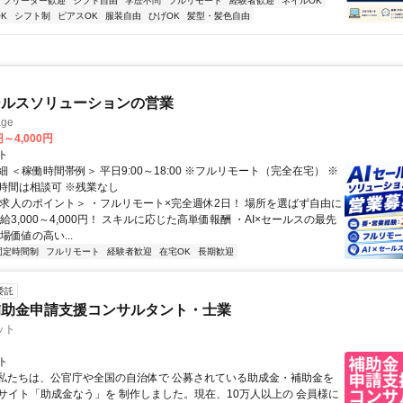
フリーター歓迎
シフト自由
学歴不問
フルリモート
経験者歓迎
ネイルOK
K
シフト制
ピアスOK
服装自由
ひげOK
髪型・髪色自由
ールスソリューションの営業
ge
円～4,000円
ト
 ＜稼働時間帯例＞ 平日9:00～18:00 ※フルリモート（完全在宅） ※
時間は相談可 ※残業なし
＜求人のポイント＞ ・フルリモート×完全週休2日！ 場所を選ばず自由に
給3,000～4,000円！ スキルに応じた高単価報酬 ・AI×セールスの最先
場価値の高い...
固定時間制
フルリモート
経験者歓迎
在宅OK
長期歓迎
委託
補助金申請支援コンサルタント・士業
ット
ト
⭐私たちは、公官庁や全国の自治体で 公募されている助成金・補助金を
サイト「助成金なう」を 制作しました。現在、10万人以上の 会員様に