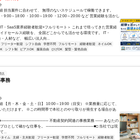
ト
細 担当案件に合わせて、 無理のないスケジュールで稼働できます。
9:00～18:00 ・10:00～19:00 ・12:00～20:00 など 営業経験を活かし
＜IT・SaaS業界経験者歓迎×フルリモート＞ これまで培ってきた営業経
サイドセールス経験を、 全国どこからでも活かせる環境です。 IT・
告・人材など、 幅広い法人向...
フリーター歓迎
シフト自由
学歴不問
フルリモート
経験者歓迎
ネイルOK
K
シフト制
ピアスOK
服装自由
ひげOK
髪型・髪色自由
委託
約事務
ト
 【月・木・金・土・日】 10:00～19:00（目安） ※業務量に応じて、
いただけます。 ※この時間帯で本社とのやり取りが発生する場合があ
■───────────────── 不動産契約関連の事務業務 ―― あなたの
プロとして確かな仕事を。 ─────────────────■□ 当社では現
...
チタイム
主婦・主夫歓迎
フリーター歓迎
学歴不問
フルリモート
経験者歓迎