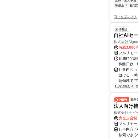
主婦・主夫歓迎
研修あり
在宅O
同じ企業の求人
業務委託
自社AIセ
株式会社Algoa
時給3,000
フルリモー
勤務時間詳細
稼働日数・
仕事内容 
働ける ・時
端領域で 市
社員登用あり
業務
法人向け
株式会社ナビ
完全歩合制
フルリモー
仕事内容 
検索できる