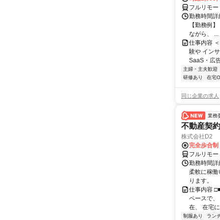
フルリモー
勤務時間詳
【勤務例】 ・
ながら、 ...
仕事内容 
験や イン
SaaS・広
主婦・主夫歓迎
研修あり
在宅O
同じ企業の求人
業務
不動産契
株式会社D2
完全歩合制
フルリモー
勤務時間詳細
柔軟に稼働
ります。
仕事内容 □
ペースで、 
在、 在宅にて
制服あり
ラン