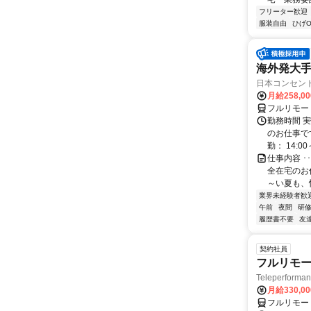
フリーター歓迎
服装自由
ひげO
海外発大
日本コンセン
月給258,0
フルリモー
勤務時間 実
のお仕事です
勤： 14:00～
仕事内容 
全在宅のお
～い夏も、
業界未経験者歓
午前
夜間
研
履歴書不要
友
契約社員
フルリモー
Teleperform
月給330,0
フルリモー